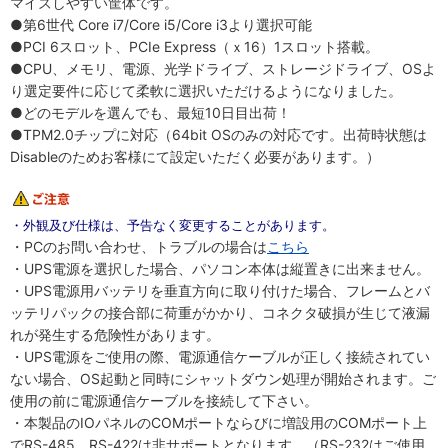
マイズしやすい筐体です。
●第6世代 Core i7/Core i5/Core i3より選択可能
●PCI 6スロット、PCIe Express（ｘ16）1スロット搭載。
●CPU、メモリ、電源、光学ドライブ、ストレージドライブ、OSよ
り選定要件に応じて柔軟に選択いただけるようになりました。
●どのモデルを選んでも、最短10日目出荷！
●TPM2.0チップに対応（64bit OSのみの対応です。出荷時状態は
Disableのためお客様にて設定いただく必要があります。）
・外観及び仕様は、予告なく変更することがあります。
・PCのお問い合わせ、トラブルの場合は
こちら
・UPS電源を選択した場合、パソコン本体は縦置きに出来ません。
・UPS電源用バッテリを垂直方向に取り付けた場合、フレームとバ
ッテリパックの接合部に荷重がかかり、コネクタ破損が生じて液漏
れが発生する危険性があります。
・UPS電源をご使用の際、電源通信ケーブルが正しく接続されてい
ない場合、OS起動と同時にシャットダウン処理が開始されます。ご
使用の前に電源通信ケーブルを接続して下さい。
・本製品のIOパネルのCOMポートならびに増設用のCOMポート上
でRS-485、RS-422は非サポートとなります。（RS-232はご使用