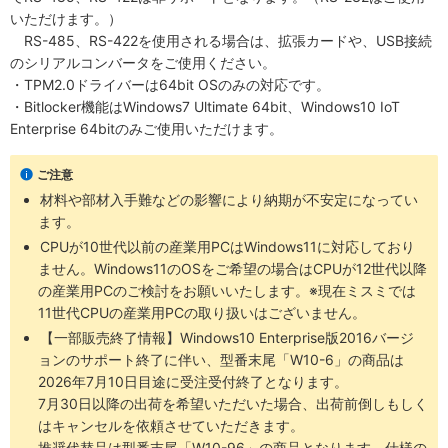
いただけます。）
RS-485、RS-422を使用される場合は、拡張カードや、USB接続
のシリアルコンバータをご使用ください。
・TPM2.0ドライバーは64bit OSのみの対応です。
・Bitlocker機能はWindows7 Ultimate 64bit、Windows10 IoT
Enterprise 64bitのみご使用いただけます。
ご注意
材料や部材入手難などの影響により納期が不安定になってい
ます。
CPUが10世代以前の産業用PCはWindows11に対応しており
ません。Windows11のOSをご希望の場合はCPUが12世代以降
の産業用PCのご検討をお願いいたします。※現在ミスミでは
11世代CPUの産業用PCの取り扱いはございません。
【一部販売終了情報】Windows10 Enterprise版2016バージ
ョンのサポート終了に伴い、型番末尾「W10-6」の商品は
2026年7月10日目途に受注受付終了となります。
7月30日以降の出荷を希望いただいた場合、出荷前倒しもしく
はキャンセルを依頼させていただきます。
推奨代替品は型番末尾「W10-96」の商品となります。仕様の