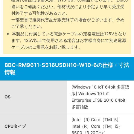
違いをご確認ください。部材状況により予定より早く受注受
付終了する可能性があること、
一部型番で推奨代替品が販売終了の場合がございます、予め
ご了承ください。
本製品に付属している電源ケーブルの定格電圧は125Vとなり
ます。125V以上で使用される場合はお客様自身にて別途電源
ケーブルのご用意をお願い致します。
BBC-RM9611-S516U5DH10-W10-6の仕様・寸法
情報
[Windows 10 IoT 64bit 多言語
版] Windows 10 IoT
OS
Enterprise LTSB 2016 64bit
多言語版
[Intel（R) Core（TM) i5]
CPUタイプ
Intel（R）Core（TM）i5-
6500（3.20GHz）