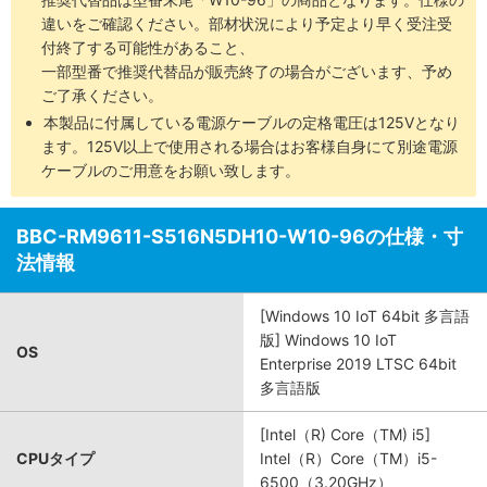
違いをご確認ください。部材状況により予定より早く受注受
付終了する可能性があること、
一部型番で推奨代替品が販売終了の場合がございます、予め
ご了承ください。
本製品に付属している電源ケーブルの定格電圧は125Vとなり
ます。125V以上で使用される場合はお客様自身にて別途電源
ケーブルのご用意をお願い致します。
BBC-RM9611-S516N5DH10-W10-96の仕様・寸
法情報
[Windows 10 IoT 64bit 多言語
版] Windows 10 IoT
OS
Enterprise 2019 LTSC 64bit
多言語版
[Intel（R) Core（TM) i5]
CPUタイプ
Intel（R）Core（TM）i5-
6500（3.20GHz）