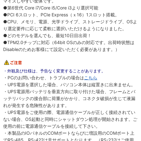
マイズしやすい筐体です。
●第6世代 Core i7/Core i5/Core i3より選択可能
●PCI 6スロット、PCIe Express（ｘ16）1スロット搭載。
●CPU、メモリ、電源、光学ドライブ、ストレージドライブ、OSよ
り選定要件に応じて柔軟に選択いただけるようになりました。
●どのモデルを選んでも、最短10日目出荷！
●TPM2.0チップに対応（64bit OSのみの対応です。出荷時状態は
Disableのためお客様にて設定いただく必要があります。）
・外観及び仕様は、予告なく変更することがあります。
・PCのお問い合わせ、トラブルの場合は
こちら
・UPS電源を選択した場合、パソコン本体は縦置きに出来ません。
・UPS電源用バッテリを垂直方向に取り付けた場合、フレームとバ
ッテリパックの接合部に荷重がかかり、コネクタ破損が生じて液漏
れが発生する危険性があります。
・UPS電源をご使用の際、電源通信ケーブルが正しく接続されてい
ない場合、OS起動と同時にシャットダウン処理が開始されます。ご
使用の前に電源通信ケーブルを接続して下さい。
・本製品のIOパネルのCOMポートならびに増設用のCOMポート上
でRS-485、RS-422は非サポートとなります。（RS-232はご使用