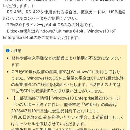
いただけます。）
RS-485、RS-422を使用される場合は、拡張カードや、USB接続
のシリアルコンバータをご使用ください。
・TPM2.0ドライバーは64bit OSのみの対応です。
・Bitlocker機能はWindows7 Ultimate 64bit、Windows10 IoT
Enterprise 64bitのみご使用いただけます。
ご注意
材料や部材入手難などの影響により納期が不安定になってい
ます。
CPUが10世代以前の産業用PCはWindows11に対応しており
ません。Windows11のOSをご希望の場合はCPUが12世代以降
の産業用PCのご検討をお願いいたします。※現在ミスミでは
11世代CPUの産業用PCの取り扱いはございません。
【一部販売終了情報】Windows10 Enterprise版2016バージ
ョンのサポート終了に伴い、型番末尾「W10-6」の商品は
2026年7月10日目途に受注受付終了となります。
7月30日以降の出荷を希望いただいた場合、出荷前倒しもしく
はキャンセルを依頼させていただきます。
推奨代替品は型番末尾「W10-96」の商品となります。仕様の