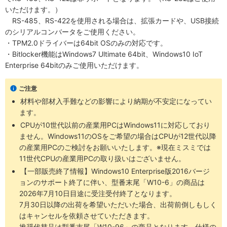
いただけます。）
RS-485、RS-422を使用される場合は、拡張カードや、USB接続
のシリアルコンバータをご使用ください。
・TPM2.0ドライバーは64bit OSのみの対応です。
・Bitlocker機能はWindows7 Ultimate 64bit、Windows10 IoT
Enterprise 64bitのみご使用いただけます。
ご注意
材料や部材入手難などの影響により納期が不安定になってい
ます。
CPUが10世代以前の産業用PCはWindows11に対応しており
ません。Windows11のOSをご希望の場合はCPUが12世代以降
の産業用PCのご検討をお願いいたします。※現在ミスミでは
11世代CPUの産業用PCの取り扱いはございません。
【一部販売終了情報】Windows10 Enterprise版2016バージ
ョンのサポート終了に伴い、型番末尾「W10-6」の商品は
2026年7月10日目途に受注受付終了となります。
7月30日以降の出荷を希望いただいた場合、出荷前倒しもしく
はキャンセルを依頼させていただきます。
推奨代替品は型番末尾「W10-96」の商品となります。仕様の