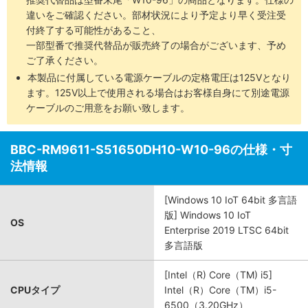
違いをご確認ください。部材状況により予定より早く受注受
付終了する可能性があること、
一部型番で推奨代替品が販売終了の場合がございます、予め
ご了承ください。
本製品に付属している電源ケーブルの定格電圧は125Vとなり
ます。125V以上で使用される場合はお客様自身にて別途電源
ケーブルのご用意をお願い致します。
BBC-RM9611-S51650DH10-W10-96の仕様・寸
法情報
[Windows 10 IoT 64bit 多言語
版] Windows 10 IoT
OS
Enterprise 2019 LTSC 64bit
多言語版
[Intel（R) Core（TM) i5]
CPUタイプ
Intel（R）Core（TM）i5-
6500（3.20GHz）