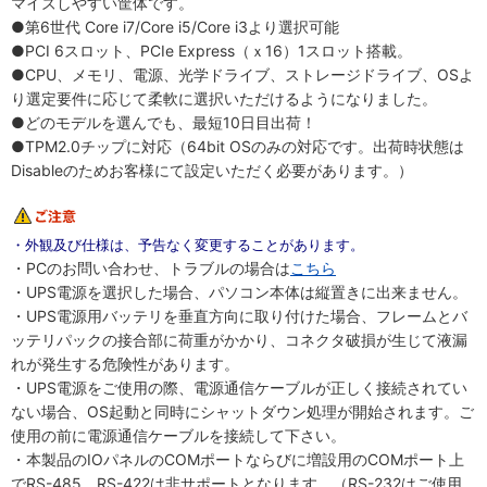
マイズしやすい筐体です。
●第6世代 Core i7/Core i5/Core i3より選択可能
●PCI 6スロット、PCIe Express（ｘ16）1スロット搭載。
●CPU、メモリ、電源、光学ドライブ、ストレージドライブ、OSよ
り選定要件に応じて柔軟に選択いただけるようになりました。
●どのモデルを選んでも、最短10日目出荷！
●TPM2.0チップに対応（64bit OSのみの対応です。出荷時状態は
Disableのためお客様にて設定いただく必要があります。）
・外観及び仕様は、予告なく変更することがあります。
・PCのお問い合わせ、トラブルの場合は
こちら
・UPS電源を選択した場合、パソコン本体は縦置きに出来ません。
・UPS電源用バッテリを垂直方向に取り付けた場合、フレームとバ
ッテリパックの接合部に荷重がかかり、コネクタ破損が生じて液漏
れが発生する危険性があります。
・UPS電源をご使用の際、電源通信ケーブルが正しく接続されてい
ない場合、OS起動と同時にシャットダウン処理が開始されます。ご
使用の前に電源通信ケーブルを接続して下さい。
・本製品のIOパネルのCOMポートならびに増設用のCOMポート上
でRS-485、RS-422は非サポートとなります。（RS-232はご使用