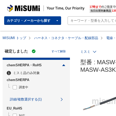
MISUMI | Your Time, Our Priority
17時まで
のご注文で
13
当日出荷対象商品
カテゴリ・メーカーから探す
MISUMI トップ
ハーネス・コネクタ・ケーブル・配線部品
電線
確定しました
すべて解除
ミスミ
型番 : MASW-A
chemSHERPA・RoHS
MASW-AS3
ミスミ品のみ対象
chemSHERPA
調査中
詳細/複数選択する(1)
EU_RoHS
対応