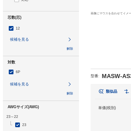
画像にマウスを合わせてイメ
芯数(芯)
12
候補を見る
解除
対数
6P
MASW-AS3
型番
:
候補を見る
類似品
解除
AWGサイズ(AWG)
単価(税別)
23～22
23