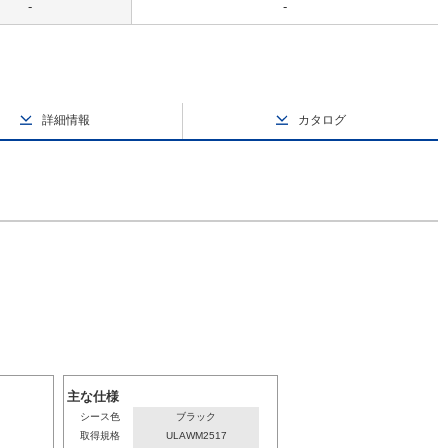
-
-
詳細情報
カタログ
主な仕様
シース色
ブラック
取得規格
ULAWM2517