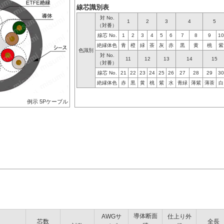
線芯識別表
対 No.
1
2
3
4
5
（対番）
線芯 No.
1
2
3
4
5
6
7
8
9
10
絶縁体色
青
橙
緑
茶
灰
赤
黒
黄
桃
紫
色識別
対 No.
11
12
13
14
15
（対番）
線芯 No.
21
22
23
24
25
26
27
28
29
30
絶縁体色
赤
黒
黄
桃
紫
水
青緑
薄紫
薄茶
白
例示 5Pケーブル
導体断面
AWGサ
仕上り外
芯数
全長