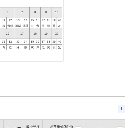
6
7
8
9
10
11
12
13
14
15
16
17
18
19
20
水
青緑
薄紫
薄茶
白
青
橙
緑
茶
灰
16
17
18
19
20
31
32
33
34
35
36
37
38
39
40
青
橙
緑
茶
灰
赤
黒
黄
桃
紫
1
最小発注
通常単価(税別)