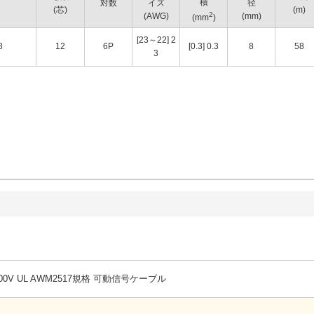
積
対数
イズ
径
(芯)
(m)
2
(AWG)
(mm)
(mm
)
[23～22] 2
8
12
6P
[0.3] 0.3
8
58
3
300V UL AWM2517規格 可動信号ケーブル