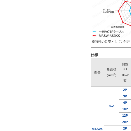
※特性の目安としてご
仕様
対数
断面積
※1
型番
2
（mm
）
1P=2
芯
2P
3P
4P
0.2
10P
12P
20P
2P
MASW-