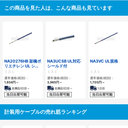
この商品を見た人は、こんな商品も見ています
NA20276HB 架橋ポ
NA3UCSB UL対応
NA3VC UL規格
リエチレン UL シー
シールド付
ルド付
ミスミ
ミスミ
ミスミ
通常価格(税別)：
通常価格(税別)：
通常価格(税別)：
1,934
円
～
3,965
円
～
1,705
円
～
在庫品1日目～
在庫品1日目～
1
日目
当日出荷可能
当日出荷可能
当日出荷可能
計装用ケーブルの売れ筋ランキング