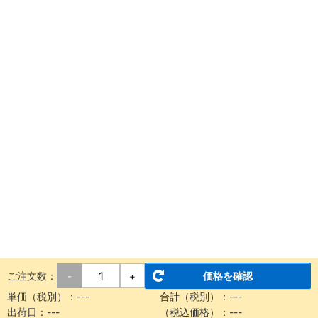
ご注文数：
価格を確認
-
+
単価（税別）：
---
合計（税別）：
---
出荷日：
---
（税込価格）：
---