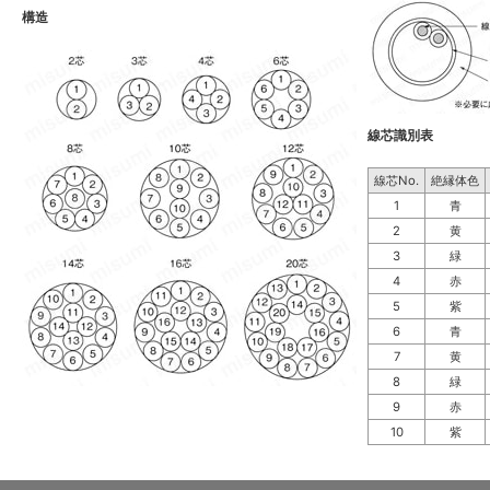
構造
線芯識別表
線芯No.
絶縁体色
1
青
2
黄
3
緑
4
赤
5
紫
6
青
7
黄
8
緑
9
赤
10
紫