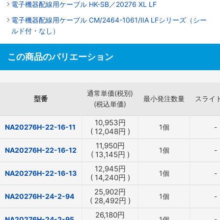
電子機器配線用ケーブル HK-SB／20276 XL LF
電子機器配線用ケーブル CM/2464-1061/IIA LFシリーズ（シー
ルド付・なし）
この商品のバリエーション
通常単価(税別)
型番
最小発注数量
スライ
(税込単価)
10,953
円
NA20276H-22-16-11
1個
-
(
12,048
円
)
11,950
円
NA20276H-22-16-12
1個
-
(
13,145
円
)
12,945
円
NA20276H-22-16-13
1個
-
(
14,240
円
)
25,902
円
NA20276H-24-2-94
1個
-
(
28,492
円
)
26,180
円
NA20276H-24-2-95
1個
-