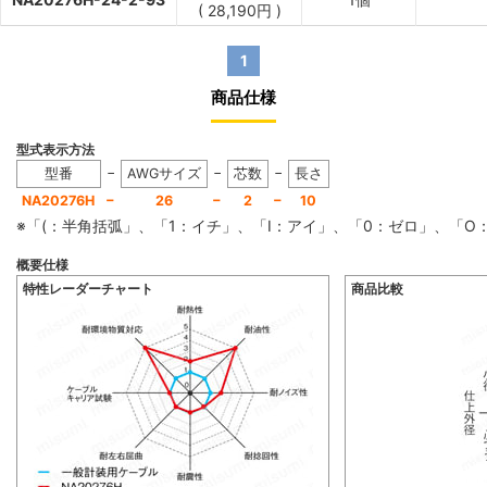
(
28,190
円
)
1
商品仕様
型式表示方法
−
−
−
型番
AWGサイズ
芯数
長さ
−
−
−
NA20276H
26
2
10
※「(：半角括弧」、「1：イチ」、「I：アイ」、「0：ゼロ」、「
概要仕様
特性レーダーチャート
商品比較