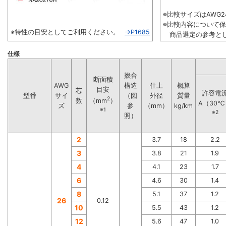
※比較サイズはAWG24
※比較内容について
※特性の目安としてご利用ください。
→P1685
商品選定の参考とし
仕様
撚合
断面積
AWG
構造
仕上
概算
目安
芯
許容電
型番
サイ
（図
外径
質量
2
数
（mm
）
A（30℃
ズ
参
（mm）
kg/km
※1
※2
照）
2
3.7
18
2.2
3
3.8
21
1.9
4
4.1
23
1.7
6
4.6
30
1.4
8
5.1
37
1.2
26
0.12
10
5.5
43
1.2
12
5.6
47
1.0