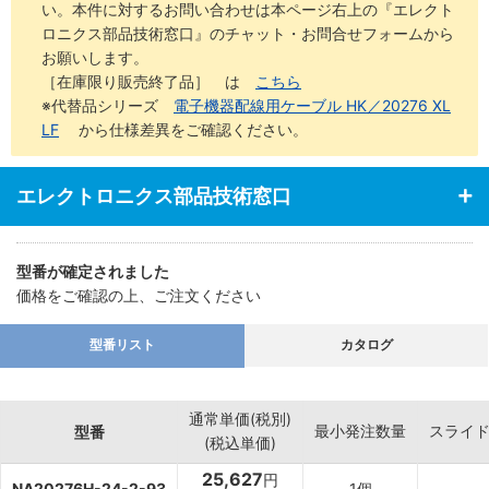
い。本件に対するお問い合わせは本ページ右上の『エレクト
ロニクス部品技術窓口』のチャット・お問合せフォームから
お願いします。
［在庫限り販売終了品］ は
こちら
※代替品シリーズ
電子機器配線用ケーブル HK／20276 XL
LF
から仕様差異をご確認ください。
エレクトロニクス部品技術窓口
型番が確定されました
価格をご確認の上、ご注文ください
型番リスト
カタログ
通常単価(税別)
最小発注数量
スライ
型番
(税込単価)
25,627
円
NA20276H-24-2-93
1個