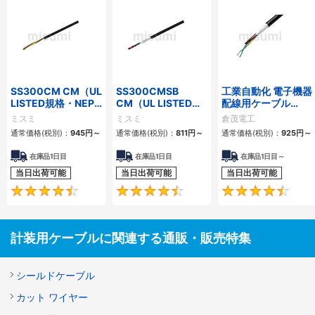
SS300CM CM（UL
SS300CMSB
工業自動化 電子機器
LISTED規格・NEPA
CM（UL LISTED規
配線用ケーブル
対応） 細径
格・NEPA対応） 細
KVC-36シリーズ
ミスミ
ミスミ
倉茂電工
径 シールド付
通常価格(税別)：
945
円
～
通常価格(税別)：
811
円
～
通常価格(税別)：
925
円
～
在庫品1日目
在庫品1日目
在庫品1日目～
当日出荷可能
当日出荷可能
当日出荷可能
4.5
4.6
計装用ケーブルに関連する通販・販売特集
シールドケーブル
カット ワイヤー