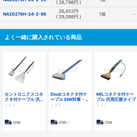
(
28,798
円
)
26,453
円
NA20276H-24-2-96
1個
-
(
29,098
円
)
よく一緒に購入されている商品
セントロニクスコネ
Dsubコネクタ付ケ
MILコネクタ付ケー
クタ付ケーブル 汎用
ーブル EMI対策・薄
ブル 汎用圧接タイプ
タイプ
型フードタイプ
ミスミ
ミスミ
ミスミ
2日目
2日目～
2日目