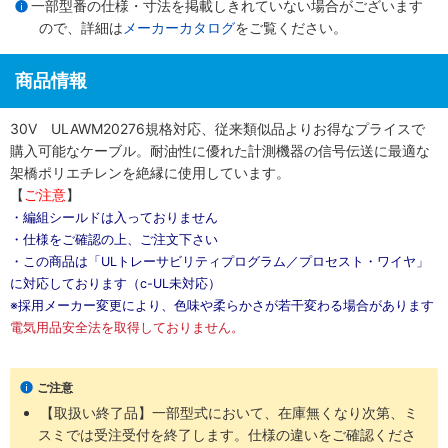
一部型番の仕様・寸法を掲載しきれていない場合がございます
ので、詳細は
メーカーカタログ
をご覧ください。
商品情報
30V ULAWM20276規格対応、従来類似品よりお得なプライスで
購入可能なケーブル。耐油性に優れた計測機器の信号伝送に最適な
架橋ポリエチレンを絶縁に使用しています。
【
ご注意
】
・編組シールドは入っておりません
・仕様をご確認の上、ご注文下さい
・この商品は「ULトレーサビリティプログラム／プロセスト・ワイヤ」
に対応しております（c-UL未対応）
※採用メーカー変更により、色味や柔らかさが若干変わる場合があります
電気用品安全法を取得しておりません。
ご注意
【取扱い終了品】一部型式において、在庫無くなり次第、ミ
スミでは受注受付を終了します。仕様の違いをご確認くださ