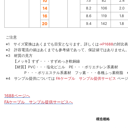
10
7.5
82
2.4
14
8.2
106
2.0
16
8.6
119
1.8
20
9.4
142
1.8
ご注意
※1 サイズ変換はあくまでも目安となります。詳しくは
→P1688
の対比表
※2 許容電流の値はあくまでも参考値であって、保証値ではありません
※3 材質の見方
【メッキ】すず・・・すずめっき軟銅線
【材質】PVC・・・塩化ビニル PE・・・ポリエチレン系素材
P・・・ポリエステル系素材 フッ素・・・各種ふっ素樹脂 ※
※4 サンプル提供については
FAケーブル サンプル提供サービス
ペー
1688ページへ
FAケーブル サンプル提供サービスへ
構造概略