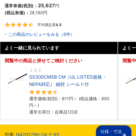
25,627
通常単価(税別)：
円
(税込単価)：
28,190
円
平均満足度
4.5
4.5
この商品のレビューをみる（6件）
よく一緒に見られています
よく一
閲覧中の商品と併せてご検討ください
閲覧
ミスミ
SS300CMSB CM（UL LISTED規格・
NEPA対応） 細径 シールド付
4.6
通常価格(税別)：
811
円
～
(税込価格：
892
円
～)
通常出荷日：在庫品1日目
仕様・寸法

型番:
NA20276H-24-2-93