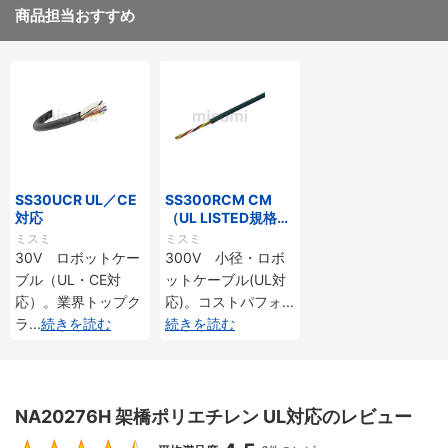
商品担当おすすめ
SS30UCR UL／CE
SS300RCM CM
対応
（UL LISTED規格・
NEPA対応） 小径
ミスミ
ミスミ
30V ロボットケー
300V 小径・ロボ
ブル（UL・CE対
ットケーブル(UL対
応）。業界トップク
応)。コストパフォ
...
ラ
...
続きを読む
続きを読む
NA20276H 架橋ポリエチレン UL対応のレビュー