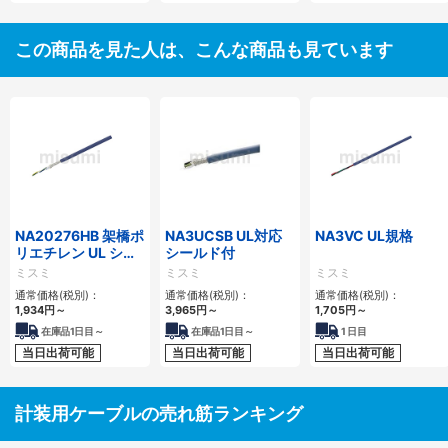
この商品を見た人は、こんな商品も見ています
NA20276HB 架橋ポ
NA3UCSB UL対応
NA3VC UL規格
リエチレン UL シー
シールド付
ルド付
ミスミ
ミスミ
ミスミ
通常価格(税別)：
通常価格(税別)：
通常価格(税別)：
1,934
円
～
3,965
円
～
1,705
円
～
在庫品1日目～
在庫品1日目～
1
日目
当日出荷可能
当日出荷可能
当日出荷可能
計装用ケーブルの売れ筋ランキング