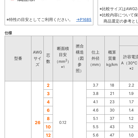
※比較サイズはAWG24
※比較内容について
※特性の目安としてご利用ください。
→P1685
商品選定の参考とし
仕様
撚合
断面積
AWG
構造
仕上
概算
目安
芯
許容電
型番
サイ
（図
外径
質量
2
数
（mm
）
A（30℃
ズ
参
（mm）
kg/km
※1
※2
照）
2
3.7
18
2.2
3
3.8
21
1.9
4
4.1
23
1.7
6
4.6
30
1.4
8
5.1
37
1.2
26
0.12
10
5.5
43
1.2
12
5.6
47
1.0