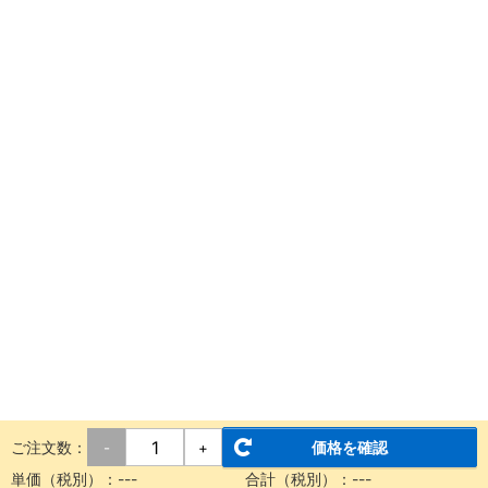
ご注文数：
価格を確認
-
+
単価（税別）：
---
合計（税別）：
---