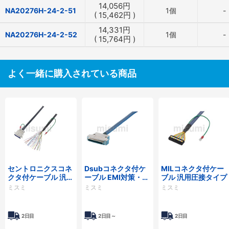
14,056
円
NA20276H-24-2-51
1個
-
(
15,462
円
)
14,331
円
NA20276H-24-2-52
1個
-
(
15,764
円
)
よく一緒に購入されている商品
セントロニクスコネ
Dsubコネクタ付ケ
MILコネクタ付ケー
クタ付ケーブル 汎用
ーブル EMI対策・薄
ブル 汎用圧接タイプ
タイプ
型フードタイプ
ミスミ
ミスミ
ミスミ
2日目
2日目～
2日目