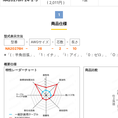
(
2,011
円
)
1
商品仕様
型式表示方法
−
−
−
型番
AWGサイズ
芯数
長さ
−
−
−
NA20276H
26
2
10
※「(：半角括弧」、「1：イチ」、「I：アイ」、「0：ゼロ」、「
概要仕様
特性レーダーチャート
商品比較