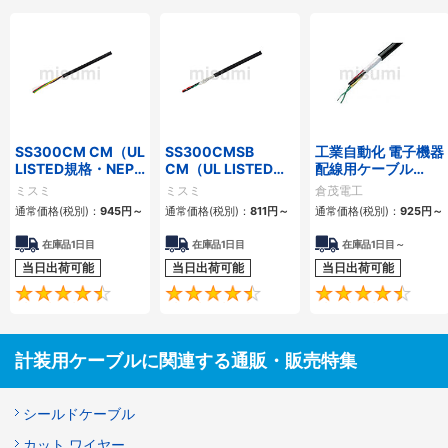
SS300CM CM（UL
SS300CMSB
工業自動化 電子機器
LISTED規格・NEPA
CM（UL LISTED規
配線用ケーブル
対応） 細径
格・NEPA対応） 細
KVC-36シリーズ
ミスミ
ミスミ
倉茂電工
径 シールド付
通常価格(税別)：
945
円
～
通常価格(税別)：
811
円
～
通常価格(税別)：
925
円
～
在庫品1日目
在庫品1日目
在庫品1日目～
当日出荷可能
当日出荷可能
当日出荷可能
4.5
4.6
計装用ケーブルに関連する通販・販売特集
シールドケーブル
カット ワイヤー