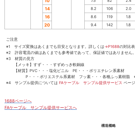
10
7.5
82
2.4
14
8.2
106
2.0
16
8.6
119
1.8
20
9.4
142
1.8
ご注意
※1 サイズ変換はあくまでも目安となります。詳しくは
→P1688
の対比表
※2 許容電流の値はあくまでも参考値であって、保証値ではありません
※3 材質の見方
【メッキ】すず・・・すずめっき軟銅線
【材質】PVC・・・塩化ビニル PE・・・ポリエチレン系素材
P・・・ポリエステル系素材 フッ素・・・各種ふっ素樹脂 ※
※4 サンプル提供については
FAケーブル サンプル提供サービス
ペー
1688ページへ
FAケーブル サンプル提供サービスへ
構造概略