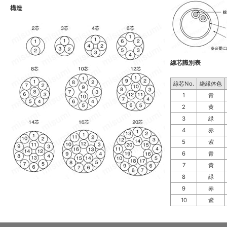
構造
線芯識別表
線芯No.
絶縁体色
1
青
2
黄
3
緑
4
赤
5
紫
6
青
7
黄
8
緑
9
赤
10
紫