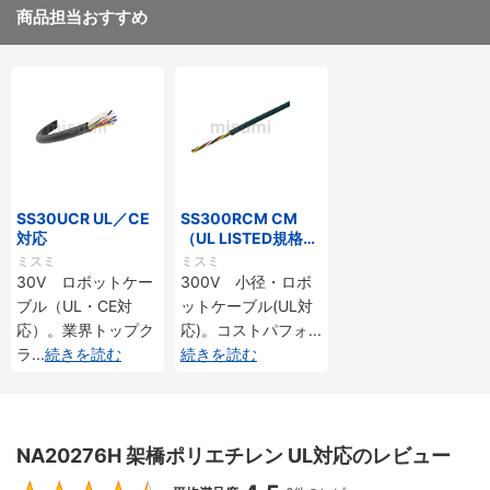
商品担当おすすめ
SS30UCR UL／CE
SS300RCM CM
対応
（UL LISTED規格・
NEPA対応） 小径
ミスミ
ミスミ
30V ロボットケー
300V 小径・ロボ
ブル（UL・CE対
ットケーブル(UL対
応）。業界トップク
応)。コストパフォ
...
ラ
...
続きを読む
続きを読む
NA20276H 架橋ポリエチレン UL対応のレビュー