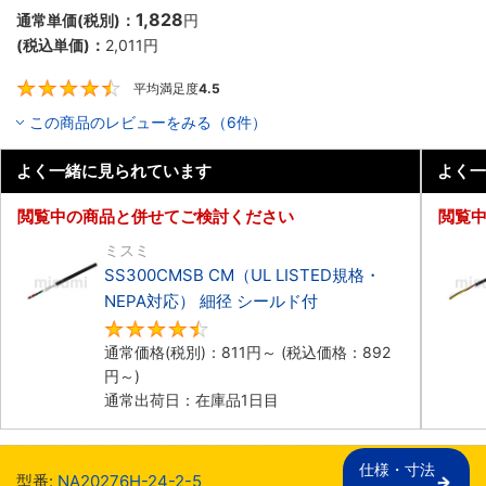
1,828
通常単価(税別)：
円
(税込単価)：
2,011
円
平均満足度
4.5
4.5
この商品のレビューをみる（6件）
よく一緒に見られています
よく一
閲覧中の商品と併せてご検討ください
閲覧
ミスミ
SS300CMSB CM（UL LISTED規格・
NEPA対応） 細径 シールド付
4.6
通常価格(税別)：
811
円
～
(税込価格：
892
円
～)
通常出荷日：在庫品1日目
仕様・寸法

型番:
NA20276H-24-2-5