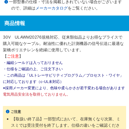
一部型番の仕様・寸法を掲載しきれていない場合がございます
ので、詳細は
メーカーカタログ
をご覧ください。
商品情報
30V ULAWM20276規格対応、従来類似品よりお得なプライスで
購入可能なケーブル。耐油性に優れた計測機器の信号伝送に最適な
架橋ポリエチレンを絶縁に使用しています。
【
ご注意
】
・編組シールドは入っておりません
・仕様をご確認の上、ご注文下さい
・この商品は「ULトレーサビリティプログラム／プロセスト・ワイヤ」
に対応しております（c-UL未対応）
※採用メーカー変更により、色味や柔らかさが若干変わる場合があります
電気用品安全法を取得しておりません。
ご注意
【取扱い終了品】一部型式において、在庫無くなり次第、ミ
スミでは受注受付を終了します。仕様の違いをご確認くださ