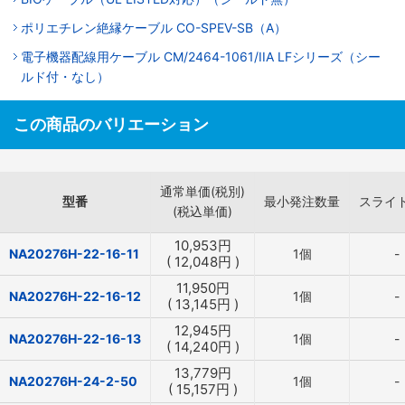
ポリエチレン絶縁ケーブル CO-SPEV-SB（A）
電子機器配線用ケーブル CM/2464-1061/IIA LFシリーズ（シー
ルド付・なし）
この商品のバリエーション
通常単価(税別)
型番
最小発注数量
スライ
(税込単価)
10,953
円
NA20276H-22-16-11
1個
-
(
12,048
円
)
11,950
円
NA20276H-22-16-12
1個
-
(
13,145
円
)
12,945
円
NA20276H-22-16-13
1個
-
(
14,240
円
)
13,779
円
NA20276H-24-2-50
1個
-
(
15,157
円
)