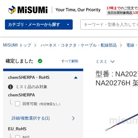
MISUMI | Your Time, Our Priority
17時まで
のご注文で
13
当日出荷対象商品
カテゴリ・メーカーから探す
MISUMI トップ
ハーネス・コネクタ・ケーブル・配線部品
電線
確定しました
すべて解除
ミスミ
型番 : NA2027
chemSHERPA・RoHS
NA20276
ミスミ品のみ対象
chemSHERPA
回答可能
（特定物質なし）
詳細/複数選択する(1)
EU_RoHS
対応