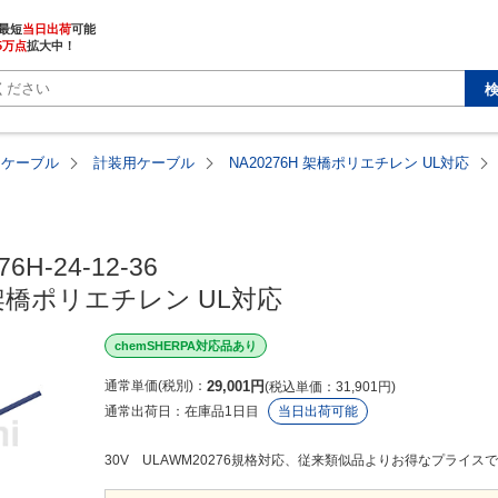
最短
当日出荷
5万点
拡大中！
・ケーブル
計装用ケーブル
NA20276H 架橋ポリエチレン UL対応
6H-24-12-36

H 架橋ポリエチレン UL対応
chemSHERPA対応品あり
通常単価(税別)
29,001
円
税込単価
31,901
円
通常出荷日：
在庫品1日目
当日出荷可能
30V ULAWM20276規格対応、従来類似品よりお得なプライス