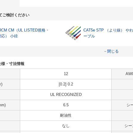
てご検討ください
RCM CM（UL LISTED規格・
CAT5e STP （より線） や
対応） 小径
ーブル
－閉じる
36の仕様・寸法情報
12
AW
)
[0.2] 0.2
UL RECOGNIZED
m)
6.5
シ
耐油性
なし
シー