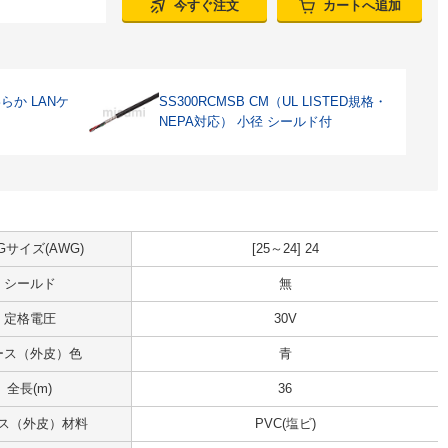
今すぐ注文
カートへ追加
わらか LANケ
SS300RCMSB CM（UL LISTED規格・
NEPA対応） 小径 シールド付
Gサイズ(AWG)
[25～24] 24
シールド
無
定格電圧
30V
ース（外皮）色
青
全長(m)
36
ス（外皮）材料
PVC(塩ビ)