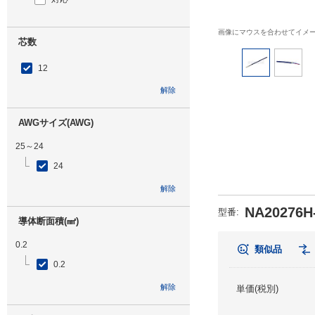
画像にマウスを合わせてイメ
芯数
12
解除
AWGサイズ(AWG)
25～24
24
解除
NA20276H-
型番
:
導体断面積(㎟)
0.2
類似品
0.2
解除
単価(税別)