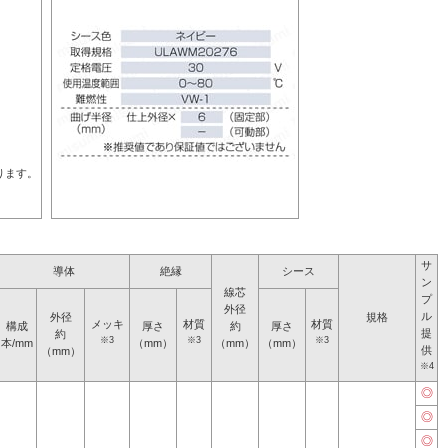
ります。
サ
導体
絶縁
シース
ン
線芯
プ
外径
ル
外径
規格
メッキ
材質
材質
構成
厚さ
約
厚さ
提
約
※3
※3
※3
本/mm
（mm）
（mm）
（mm）
供
（mm）
※4
◎
◎
◎