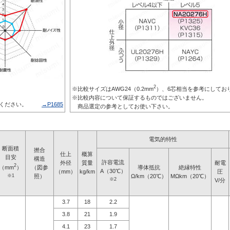
2
※比較サイズはAWG24（0.2mm
）、6芯相当を参考にしてお
※比較内容について保証するものではございません。
ください。
→P1685
商品選定の参考としてお使い下さい。
電気的特性
断面積
撚合
仕上
概算
目安
構造
許容電流
外径
質量
耐電
2
（mm
）
（図参
導体抵抗
絶縁特性
A（30℃）
（mm）
kg/km
圧
※1
照）
Ω/km（20℃）
MΩkm（20℃）
※2
V/分
3.7
18
2.2
3.8
21
1.9
4.1
23
1.7