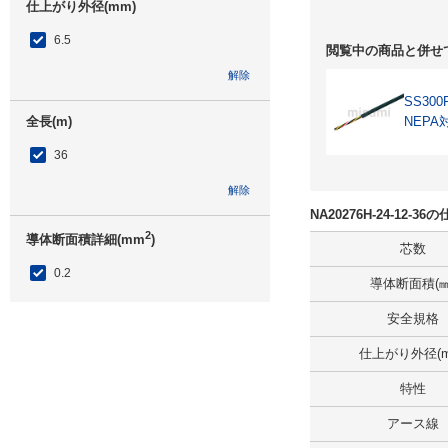
仕上がり外径(mm)
6.5
閲覧中の商品と併せ
解除
SS300
全長(m)
NEPA
36
解除
NA20276H-24-12-
2
導体断面積詳細(mm
)
芯数
0.2
導体断面積(㎟
解除
安全規格
仕上がり外径(m
出荷日
すべて
特性
当日出荷可能
アース線