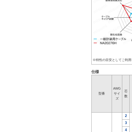
※特性の目安としてご利用
仕様
AWG
芯
型番
サイ
数
ズ
2
3
4