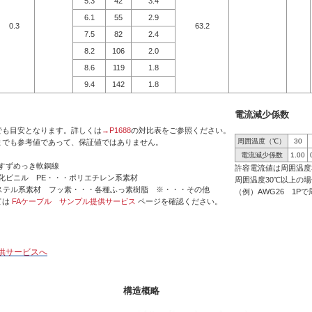
5.3
42
3.4
6.1
55
2.9
0.3
63.2
7.5
82
2.4
8.2
106
2.0
8.6
119
1.8
9.4
142
1.8
電流減少係数
でも目安となります。詳しくは
→P1688
の対比表をご参照ください。
周囲温度（℃）
30
までも参考値であって、保証値ではありません。
電流減少係数
1.00
ずめっき軟銅線
許容電流値は周囲温度
ビニル PE・・・ポリエチレン系素材
周囲温度30℃以上の
系素材 フッ素・・・各種ふっ素樹脂 ※・・・その他
（例）AWG26 1Pで周
ては
FAケーブル サンプル提供サービス
ページを確認ください。
供サービスへ
構造概略