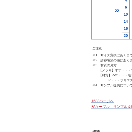
4
6
22
10
14
16
20
ご注意
※1 サイズ変換はあくま
※2 許容電流の値はあく
※3 材質の見方
【メッキ】すず・・・す
【材質】PVC・・・塩化
P・・・ポリエステル
※4 サンプル提供につい
1688ページへ
FAケーブル サンプル提
構造