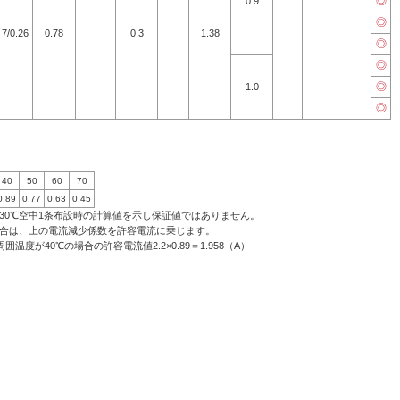
◎
0.9
◎
7/0.26
0.78
0.3
1.38
◎
◎
◎
1.0
◎
40
50
60
70
0.89
0.77
0.63
0.45
30℃空中1条布設時の計算値を示し保証値ではありません。
場合は、上の電流減少係数を許容電流に乗じます。
囲温度が40℃の場合の許容電流値2.2×0.89＝1.958（A）