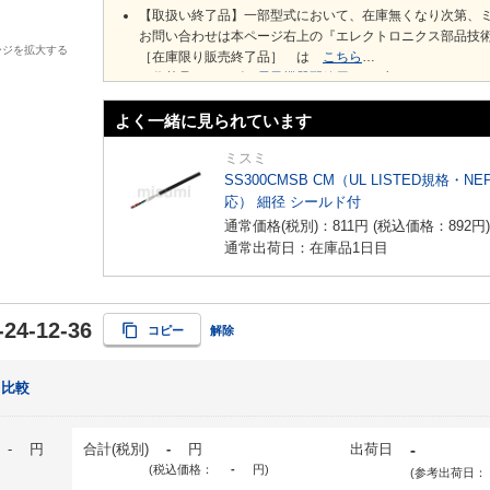
【取扱い終了品】一部型式において、在庫無くなり次第、
お問い合わせは本ページ右上の『エレクトロニクス部品技
ージを拡大する
［在庫限り販売終了品］ は
こちら
※代替品シリーズ
電子機器配線用ケーブル HK／20276 XL
よく一緒に見られています
ミスミ
SS300CMSB CM（UL LISTED規格・NE
応） 細径 シールド付
通常価格(税別)：
811
円
(税込価格：
892
円
)
通常出荷日：在庫品1日目
24-12-36
コピー
解除
比較
-
円
合計(税別)
-
円
出荷日
-
(税込価格：
-
円
)
(参考出荷日：