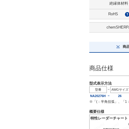
絶縁体材料
RoHS
chemSHERP
商
商品仕様
型式表示方法
−
型番
AWGサイズ
−
NA20276H
26
※「(：半角括弧」、「
概要仕様
特性レーダーチャート