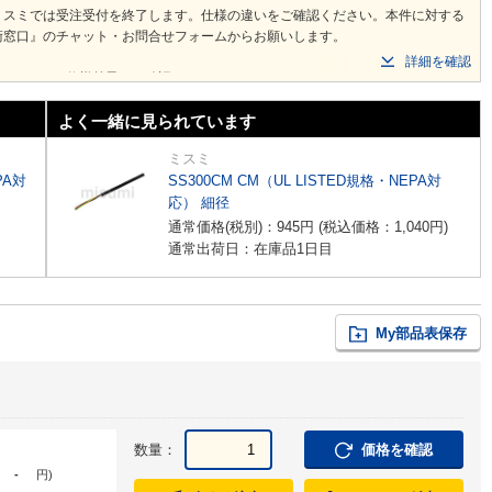
ミスミでは受注受付を終了します。仕様の違いをご確認ください。本件に対する
術窓口』のチャット・お問合せフォームからお願いします。
詳細を確認
 LF
から仕様差異をご確認ください。
よく一緒に見られています
ミスミ
PA対
SS300CM CM（UL LISTED規格・NEPA対
応） 細径
通常価格(税別)：
945
円
(税込価格：
1,040
円
)
通常出荷日：在庫品1日目
My部品表保存
数量：
価格を確認
-
円
)