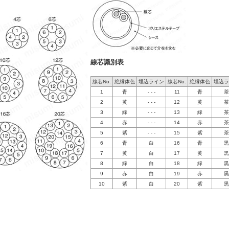
線芯識別表
線芯No.
絶縁体色
埋込ライン
線芯No.
絶縁体色
埋込ラ
1
青
- - -
11
青
茶
2
黄
- - -
12
黄
茶
3
緑
- - -
13
緑
茶
4
赤
- - -
14
赤
茶
5
紫
- - -
15
紫
茶
6
青
白
16
青
黒
7
黄
白
17
黄
黒
8
緑
白
18
緑
黒
9
赤
白
19
赤
黒
10
紫
白
20
紫
黒