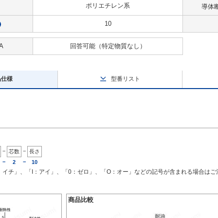
ポリエチレン系
導体
10
?
A
回答可能
（特定物質なし）
品仕様
型番リスト
−
−
芯数
長さ
−
−
2
10
1：イチ」、「I：アイ」、「0：ゼロ」、「O：オー」などの記号が含まれる場合は
商品比較