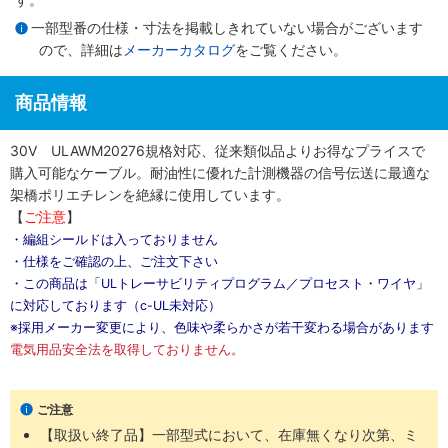
一部型番の仕様・寸法を掲載しきれていない場合がございます
ので、詳細は
メーカーカタログ
をご覧ください。
商品情報
30V ULAWM20276規格対応、従来類似品よりお得なプライスで
購入可能なケーブル。耐油性に優れた計測機器の信号伝送に最適な
架橋ポリエチレンを絶縁に使用しています。
【
ご注意
】
・編組シールドは入っておりません
・仕様をご確認の上、ご注文下さい
・この商品は「ULトレーサビリティプログラム／プロセスト・ワイヤ」
に対応しております（c-UL未対応）
※採用メーカー変更により、色味や柔らかさが若干変わる場合があります
電気用品安全法を取得しておりません。
ご注意
【取扱い終了品】一部型式において、在庫無くなり次第、ミ