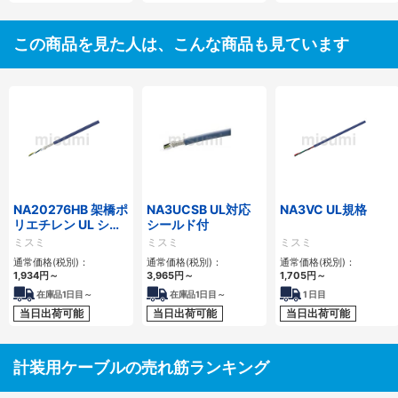
この商品を見た人は、こんな商品も見ています
NA20276HB 架橋ポ
NA3UCSB UL対応
NA3VC UL規格
リエチレン UL シー
シールド付
ルド付
ミスミ
ミスミ
ミスミ
通常価格(税別)：
通常価格(税別)：
通常価格(税別)：
1,934
円
～
3,965
円
～
1,705
円
～
在庫品1日目～
在庫品1日目～
1
日目
当日出荷可能
当日出荷可能
当日出荷可能
計装用ケーブルの売れ筋ランキング