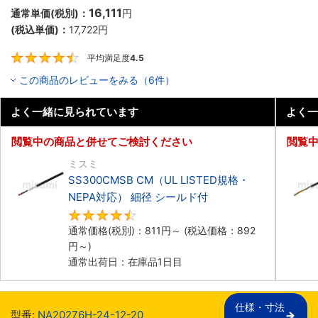
16,111
通常単価(税別)：
円
(税込単価)：
17,722
円
平均満足度
4.5
4.5
この商品のレビューをみる（6件）
よく一緒に見られています
よく一
閲覧中の商品と併せてご検討ください
閲覧
ミスミ
SS300CMSB CM（UL LISTED規格・
NEPA対応） 細径 シールド付
4.6
通常価格(税別)：
811
円
～
(税込価格：
892
円
～)
通常出荷日：在庫品1日目
仕様・寸法

型番:
NA20276H-24-12-20