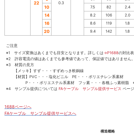
22
0.3
10
7.5
82
2.4
14
8.2
106
2.0
16
8.6
119
1.8
20
9.4
142
1.8
ご注意
※1 サイズ変換はあくまでも目安となります。詳しくは
→P1688
の対比表
※2 許容電流の値はあくまでも参考値であって、保証値ではありません
※3 材質の見方
【メッキ】すず・・・すずめっき軟銅線
【材質】PVC・・・塩化ビニル PE・・・ポリエチレン系素材
P・・・ポリエステル系素材 フッ素・・・各種ふっ素樹脂 ※
※4 サンプル提供については
FAケーブル サンプル提供サービス
ペー
1688ページへ
FAケーブル サンプル提供サービスへ
構造概略