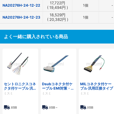
17,722
円
NA20276H-24-12-22
1個
-
(
19,494
円
)
18,529
円
NA20276H-24-12-23
1個
-
(
20,382
円
)
よく一緒に購入されている商品
セントロニクスコネ
Dsubコネクタ付ケ
MILコネクタ付ケー
クタ付ケーブル 汎用
ーブル EMI対策・薄
ブル 汎用圧接タイプ
タイプ
型フードタイプ
ミスミ
ミスミ
ミスミ
2日目
2日目～
2日目