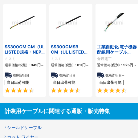
SS300CM CM（UL
SS300CMSB
工業自動化 電子機器
LISTED規格・NEPA
CM（UL LISTED規
配線用ケーブル
対応） 細径
格・NEPA対応） 細
KVC-36シリーズ
ミスミ
ミスミ
倉茂電工
径 シールド付
通常価格(税別)：
945
円
～
通常価格(税別)：
811
円
～
通常価格(税別)：
925
円
～
在庫品1日目
在庫品1日目
在庫品1日目～
当日出荷可能
当日出荷可能
当日出荷可能
4.5
4.6
計装用ケーブルに関連する通販・販売特集
シールドケーブル
カット ワイヤー