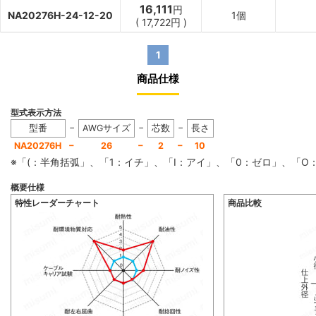
16,111
円
NA20276H-24-12-20
1個
(
17,722
円
)
1
商品仕様
型式表示方法
−
−
−
型番
AWGサイズ
芯数
長さ
−
−
−
NA20276H
26
2
10
※「(：半角括弧」、「1：イチ」、「I：アイ」、「0：ゼロ」、「
概要仕様
特性レーダーチャート
商品比較