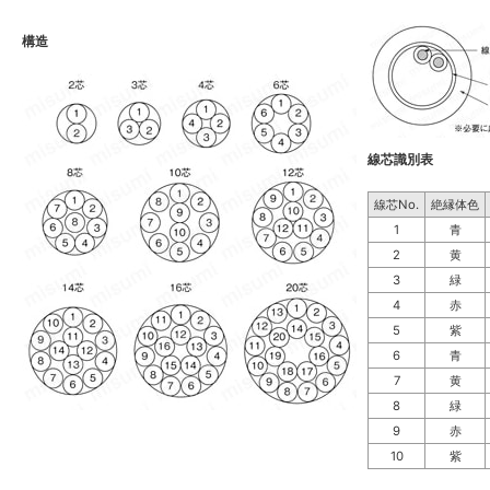
構造
線芯識別表
線芯No.
絶縁体色
1
青
2
黄
3
緑
4
赤
5
紫
6
青
7
黄
8
緑
9
赤
10
紫