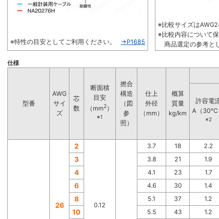
※比較サイズはAWG24
※比較内容について
※特性の目安としてご利用ください。
→P1685
商品選定の参考とし
仕様
撚合
断面積
AWG
構造
仕上
概算
目安
芯
許容電
型番
サイ
（図
外径
質量
2
数
（mm
）
A（30℃
ズ
参
（mm）
kg/km
※1
※2
照）
2
3.7
18
2.2
3
3.8
21
1.9
4
4.1
23
1.7
6
4.6
30
1.4
8
5.1
37
1.2
26
0.12
10
5.5
43
1.2