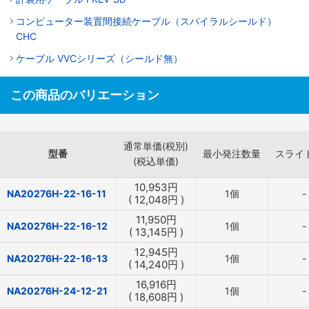
コンピューター装置間接続ケーブル（スパイラルシールド）
CHC
ケーブル VVCシリーズ（シールド無）
この商品のバリエーション
通常単価(税別)
型番
最小発注数量
スライ
(税込単価)
10,953
円
NA20276H-22-16-11
1個
-
(
12,048
円
)
11,950
円
NA20276H-22-16-12
1個
-
(
13,145
円
)
12,945
円
NA20276H-22-16-13
1個
-
(
14,240
円
)
16,916
円
NA20276H-24-12-21
1個
-
(
18,608
円
)