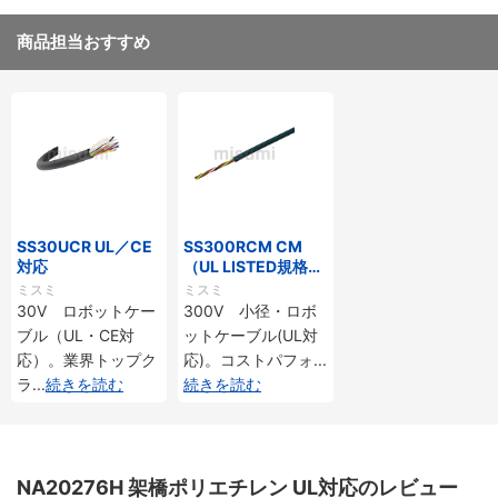
商品担当おすすめ
SS30UCR UL／CE
SS300RCM CM
対応
（UL LISTED規格・
NEPA対応） 小径
ミスミ
ミスミ
30V ロボットケー
300V 小径・ロボ
ブル（UL・CE対
ットケーブル(UL対
応）。業界トップク
応)。コストパフォ
...
ラ
...
続きを読む
続きを読む
NA20276H 架橋ポリエチレン UL対応のレビュー