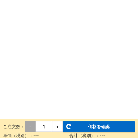
ご注文数：
価格を確認
-
+
単価（税別）：
---
合計（税別）：
---