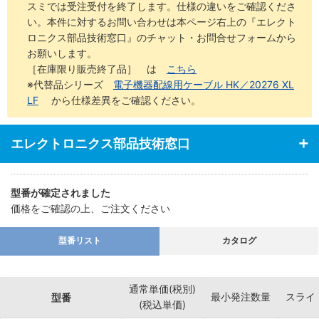
スミでは受注受付を終了します。仕様の違いをご確認くださ
い。本件に対するお問い合わせは本ページ右上の『エレクト
ロニクス部品技術窓口』のチャット・お問合せフォームから
お願いします。
［在庫限り販売終了品］ は
こちら
※代替品シリーズ
電子機器配線用ケーブル HK／20276 XL
LF
から仕様差異をご確認ください。
エレクトロニクス部品技術窓口
型番が確定されました
価格をご確認の上、ご注文ください
型番リスト
カタログ
通常単価(税別)
最小発注数量
スライ
型番
(税込単価)