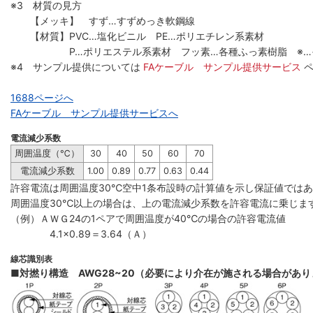
※3 材質の見方
【メッキ】 すず…すずめっき軟鋼線
【材質】PVC…塩化ビニル PE…ポリエチレン系素材
P…ポリエステル系素材 フッ素…各種ふっ素樹脂 ※…
※4 サンプル提供については
FAケーブル サンプル提供サービス
1688ページへ
FAケーブル サンプル提供サービスへ
電流減少系数
周囲温度（℃）
30
40
50
60
70
電流減少系数
1.00
0.89
0.77
0.63
0.44
許容電流は周囲温度30℃空中1条布設時の計算値を示し保証値では
周囲温度30℃以上の場合は、上の電流減少系数を許容電流に乗じま
（例）ＡＷＧ24の1ペアで周囲温度が40℃の場合の許容電流値
4.1×0.89＝3.64（Ａ）
線芯識別表
■対撚り構造 AWG28~20（必要により介在が施される場合があ