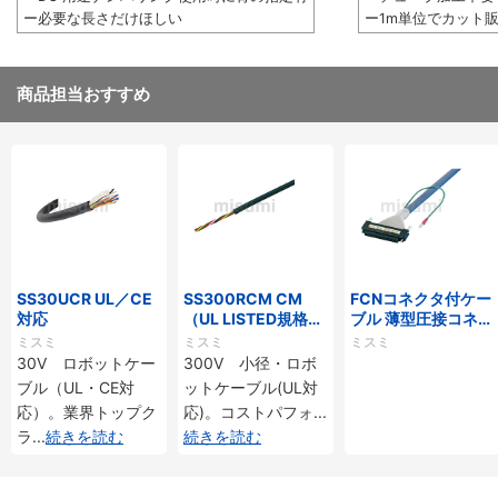
ー必要な長さだけほしい
ー1m単位でカット
商品担当おすすめ
SS30UCR UL／CE
SS300RCM CM
FCNコネクタ付ケー
対応
（UL LISTED規格・
ブル 薄型圧接コネク
NEPA対応） 小径
タタイプ
ミスミ
ミスミ
ミスミ
30V ロボットケー
300V 小径・ロボ
ブル（UL・CE対
ットケーブル(UL対
応）。業界トップク
応)。コストパフォ
...
ラ
...
続きを読む
続きを読む