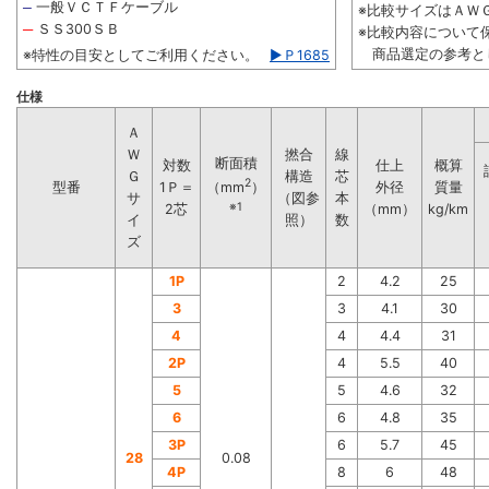
一般ＶＣＴＦケーブル
─
※比較サイズはＡＷＧ2
─
ＳＳ300ＳＢ
※比較内容について
商品選定の参考と
※特性の目安としてご利用ください。
▶Ｐ1685
仕様
Ａ
Ｗ
撚合
線
断面積
対数
仕上
概算
Ｇ
構造
芯
2
型番
1Ｐ＝
外径
質量
（mm
）
サ
（図参
本
※1
2芯
（mm）
kg/km
イ
照）
数
ズ
1P
2
4.2
25
3
3
4.1
30
4
4
4.4
31
2P
4
5.5
40
5
5
4.6
32
6
6
4.8
35
3P
6
5.7
45
28
0.08
4P
8
6
48