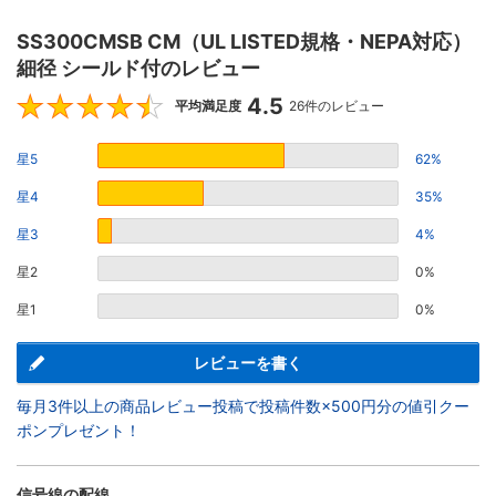
SS300CMSB CM（UL LISTED規格・NEPA対応）
細径 シールド付のレビュー
4.5
4.5
平均満足度
26件のレビュー
星5
62%
星4
35%
星3
4%
星2
0%
星1
0%
レビューを書く
毎月3件以上の商品レビュー投稿で投稿件数×500円分の値引クー
ポンプレゼント！
信号線の配線