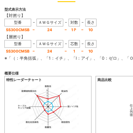
型式表示方法
【対撚り】
−
−
−
型番
ＡＷＧサイズ
対数
長さ
−
−
−
SS300CMSB
24
1Ｐ
10
【層撚り】
−
−
−
型番
ＡＷＧサイズ
芯数
長さ
−
−
−
SS300CMSB
24
1
10
※「（：半角括弧」、「1：イチ」、「I：アイ」、「0：ゼロ」、
概要仕様
特性レーダーチャート
商品比較