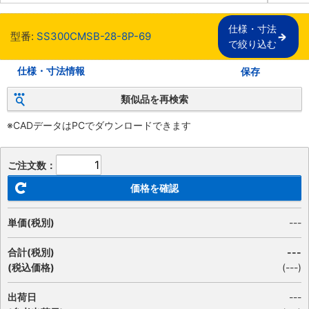
仕様・寸法

型番:
SS300CMSB-28-8P-69
で絞り込む
仕様・寸法情報
保存
類似品を再検索
※CADデータはPCでダウンロードできます
ご注文数：
価格を確認
単価(税別)
---
合計(税別)
---
(税込価格)
(
---
)
出荷日
---