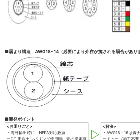
■層より構造 AWG18~14（必要により介在が施される場合があり
■開発ポイント
<お困りごと>
<解決>
・海外輸出時に、NFPA対応必須
・AWG18・16は
ーDC 用途ナンバリング使用時に青の指定有
ーチューブ加工不要