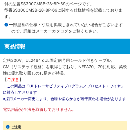
付
の型番SS300CMSB-28-8P-69のページです。
型番SS300CMSB-28-8P-69に関する仕様情報を記載しておりま
す。
一部型番の仕様・寸法を掲載しきれていない場合がございます
ので、詳細は
メーカーカタログ
をご覧ください。
商品情報
定格300V、UL2464 cUL固定信号用シールド付きケーブル。
CM（リステッド規格）を取得しており、NFPA70、79に対応。柔軟
性に優れ取り回しのし易さが特長。
【
ご注意
】
・この商品は「ULトレーサビリティプログラム／プロセスト・ワイヤ」
に対応しております
※採用メーカー変更により、色味や柔らかさが若干変わる場合があります
電気用品安全法を取得しておりません。
ご注意