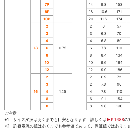
7P
14
9.8
153
8P
16
10.6
171
10P
20
11.6
174
2
2
6
57
3
3
6.3
70
4
4
6.8
80
18
6
0.75
6
7.8
110
8
8
8.4
134
10
10
9.6
164
12
12
9.9
186
2
2
6.9
72
3
2
7.3
90
16
4
1.25
4
7.8
110
6
6
9.1
154
8
8
9.8
190
ご注意
※1 サイズ変換はあくまでも目安となります。詳しくは
▶Ｐ1688
の
※2 許容電流の値はあくまでも参考値であって、保証値ではありま