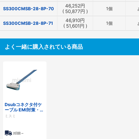
46,252
円
SS300CMSB-28-8P-70
1個
(
50,877
円
)
46,910
円
SS300CMSB-28-8P-71
1個
(
51,601
円
)
よく一緒に購入されている商品
Dsubコネクタ付ケ
ーブル EMI対策・薄
型フードタイプ
ミスミ
2日目～