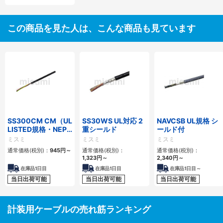
この商品を見た人は、こんな商品も見ています
SS300CM CM（UL
SS30WS UL対応 2
NAVCSB UL規格 シ
LISTED規格・NEPA
重シールド
ールド付
対応） 細径
ミスミ
ミスミ
ミスミ
通常価格(税別)：
945
円
～
通常価格(税別)：
通常価格(税別)：
1,323
円
～
2,340
円
～
在庫品1日目
在庫品1日目
在庫品1日目～
当日出荷可能
当日出荷可能
当日出荷可能
計装用ケーブルの売れ筋ランキング