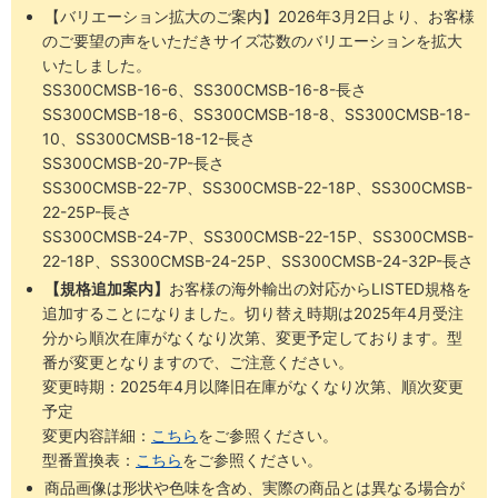
【バリエーション拡大のご案内】2026年3月2日より、お客様
のご要望の声をいただきサイズ芯数のバリエーションを拡大
いたしました。
SS300CMSB-16-6、SS300CMSB-16-8-長さ
SS300CMSB-18-6、SS300CMSB-18-8、SS300CMSB-18-
10、SS300CMSB-18-12-長さ
SS300CMSB-20-7P-長さ
SS300CMSB-22-7P、SS300CMSB-22-18P、SS300CMSB-
22-25P-長さ
SS300CMSB-24-7P、SS300CMSB-22-15P、SS300CMSB-
22-18P、SS300CMSB-24-25P、SS300CMSB-24-32P-長さ
【規格追加案内】
お客様の海外輸出の対応からLISTED規格を
追加することになりました。切り替え時期は2025年4月受注
分から順次在庫がなくなり次第、変更予定しております。型
番が変更となりますので、ご注意ください。
変更時期：2025年4月以降旧在庫がなくなり次第、順次変更
予定
変更内容詳細：
こちら
をご参照ください。
型番置換表：
こちら
をご参照ください。
商品画像は形状や色味を含め、実際の商品とは異なる場合が