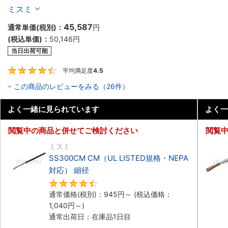
細径 シールド付
ミスミ
45,587
通常単価(税別)：
円
(税込単価)：
50,146
円
当日出荷可能
平均満足度
4.5
4.5
この商品のレビューをみる（26件）
よく一緒に見られています
よく一
閲覧中の商品と併せてご検討ください
閲覧
ミスミ
SS300CM CM（UL LISTED規格・NEPA
対応） 細径
4.5
通常価格(税別)：
945
円
～
(税込価格：
1,040
円
～)
通常出荷日：在庫品1日目