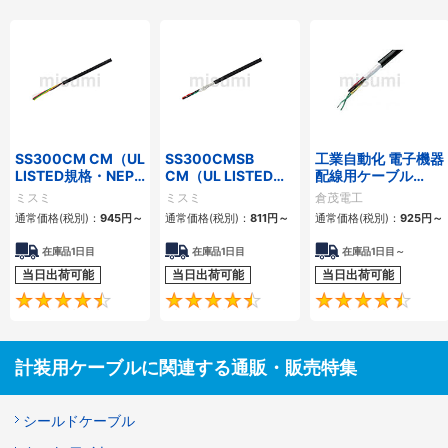
SS300CM CM（UL
SS300CMSB
工業自動化 電子機器
LISTED規格・NEPA
CM（UL LISTED規
配線用ケーブル
対応） 細径
格・NEPA対応） 細
KVC-36シリーズ
ミスミ
ミスミ
倉茂電工
径 シールド付
通常価格(税別)：
945
円
～
通常価格(税別)：
811
円
～
通常価格(税別)：
925
円
～
在庫品1日目
在庫品1日目
在庫品1日目～
当日出荷可能
当日出荷可能
当日出荷可能
4.5
4.6
計装用ケーブルに関連する通販・販売特集
シールドケーブル