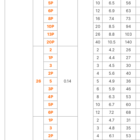
5P
10
6.5
56
6P
12
6.9
63
8P
16
7.4
73
10P
20
8.5
94
13P
26
8.8
103
20P
40
10.5
140
2
2
4.2
26
1P
2
4.4
27
3
3
4.5
30
2P
4
5.6
40
26
5
0.14
5
4.9
36
3P
6
5.9
46
4P
8
6.3
53
5P
10
6.7
60
6P
12
7.2
68
1P
2
4.7
31
3
3
4.8
35
2P
4
6.1
53