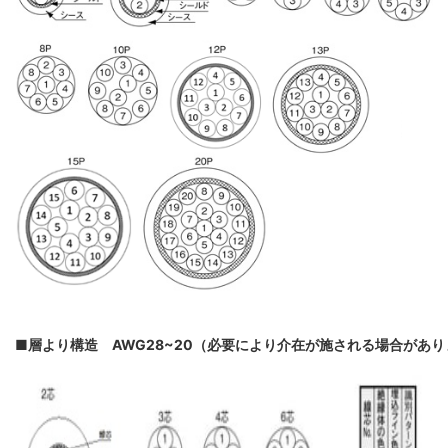
■層より構造 AWG28~20（必要により介在が施される場合があ