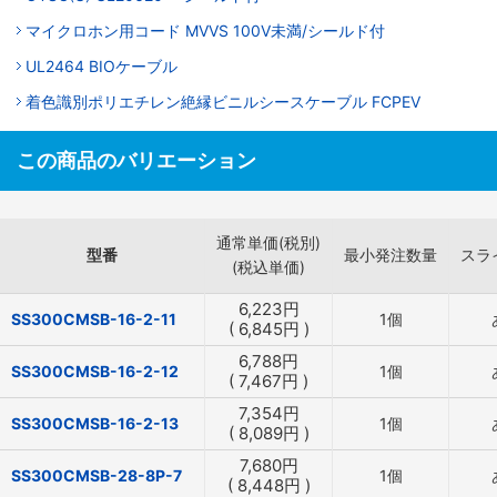
マイクロホン用コード MVVS 100V未満/シールド付
UL2464 BIOケーブル
着色識別ポリエチレン絶縁ビニルシースケーブル FCPEV
この商品のバリエーション
通常単価(税別)
型番
最小発注数量
スラ
(税込単価)
6,223
円
SS300CMSB-16-2-11
1個
(
6,845
円
)
6,788
円
SS300CMSB-16-2-12
1個
(
7,467
円
)
7,354
円
SS300CMSB-16-2-13
1個
(
8,089
円
)
7,680
円
SS300CMSB-28-8P-7
1個
(
8,448
円
)