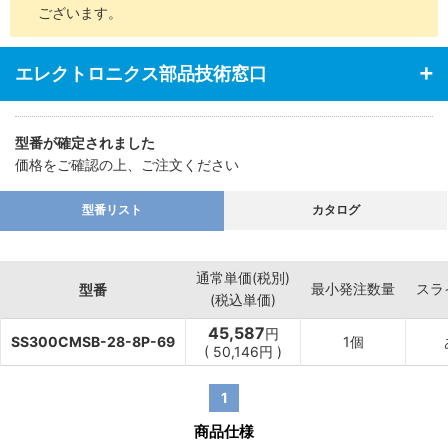
ございます。
エレクトロニクス部品技術窓口
型番が確定されました
価格をご確認の上、ご注文ください
型番リスト
カタログ
通常単価(税別)
最小発注数量
スラ
型番
(税込単価)
45,587
円
SS300CMSB-28-8P-69
1個
(
50,146
円
)
1
商品仕様