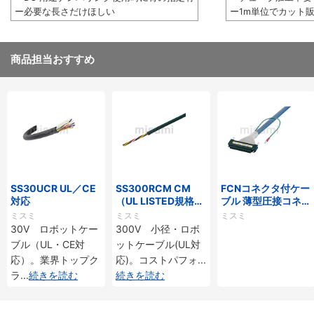
ー必要な長さだけほしい
ー1m単位でカット
商品担当おすすめ
SS30UCR UL／CE
SS300RCM CM
FCNコネクタ付ケー
対応
（UL LISTED規格・
ブル 薄型圧接コネク
NEPA対応） 小径
タタイプ
ミスミ
ミスミ
ミスミ
30V ロボットケー
300V 小径・ロボ
ブル（UL・CE対
ットケーブル(UL対
応）。業界トップク
応)。コストパフォ
...
ラ
...
続きを読む
続きを読む