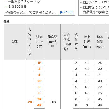
一般ＶＣＴＦケーブル
─
※比較サイズはＡＷＧ2
─
ＳＳ300ＳＢ
※比較内容について
商品選定の参考と
※特性の目安としてご利用ください。
▶Ｐ1685
仕様
Ａ
Ｗ
撚合
線
断面積
対数
仕上
概算
Ｇ
構造
芯
2
型番
1Ｐ＝
外径
質量
（mm
）
サ
（図参
本
※1
2芯
（mm）
kg/km
イ
照）
数
ズ
1P
2
4.2
25
3
3
4.1
30
4
4
4.4
31
2P
4
5.5
40
5
5
4.6
32
6
6
4.8
35
3P
6
5.7
45
28
0.08
4P
8
6
48