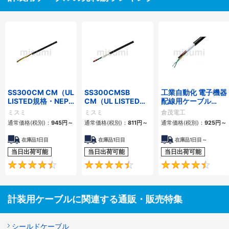
SS300CM CM（UL
SS300CMSB
工業自動化 電子機器
LISTED規格・NEPA
CM（UL LISTED規
配線用ケーブル
対応） 細径
格・NEPA対応） 細
KVC-36シリーズ
ミスミ
ミスミ
倉茂電工
径 シールド付
通常価格(税別)：
945
円
～
通常価格(税別)：
811
円
～
通常価格(税別)：
925
円
～
在庫品1日目
在庫品1日目
在庫品1日目～
当日出荷可能
当日出荷可能
当日出荷可能
4.5
4.6
計装用ケーブルに関連する通販・販売特集
シールドケーブル