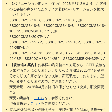
【バリエーション拡大のご案内】2026年3月2日より、お客様
のご要望の声をいただきサイズ芯数のバリエーションを拡大
いたしました。
SS300CMSB-16-6、SS300CMSB-16-8-長さ
SS300CMSB-18-6、SS300CMSB-18-8、SS300CMSB-18-
10、SS300CMSB-18-12-長さ
SS300CMSB-20-7P-長さ
SS300CMSB-22-7P、SS300CMSB-22-18P、SS300CMSB-
22-25P-長さ
SS300CMSB-24-7P、SS300CMSB-22-15P、SS300CMSB-
22-18P、SS300CMSB-24-25P、SS300CMSB-24-32P-長さ
【規格追加案内】
お客様の海外輸出の対応からLISTED規格を
追加することになりました。切り替え時期は2025年4月受注
分から順次在庫がなくなり次第、変更予定しております。型
番が変更となりますので、ご注意ください。
変更時期：2025年4月以降旧在庫がなくなり次第、順次変更
予定
変更内容詳細：
こちら
をご参照ください。
型番置換表：
こちら
をご参照ください。
商品画像は形状や色味を含め、実際の商品とは異なる場合が