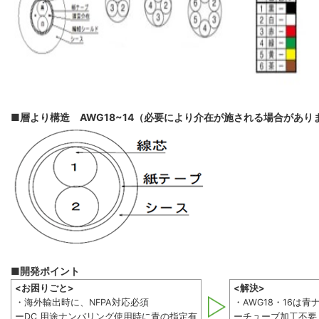
■層より構造 AWG18~14（必要により介在が施される場合があり
■開発ポイント
<お困りごと>
<解決>
・海外輸出時に、NFPA対応必須
・AWG18・16は
ーDC 用途ナンバリング使用時に青の指定有
ーチューブ加工不要