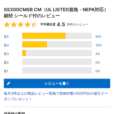
SS300CMSB CM（UL LISTED規格・NEPA対応）
細径 シールド付のレビュー
4.5
4.5
平均満足度
26件のレビュー
星5
62%
星4
35%
星3
4%
星2
0%
星1
0%
レビューを書く
毎月3件以上の商品レビュー投稿で投稿件数×500円分の値引クー
ポンプレゼント！
信号線の配線