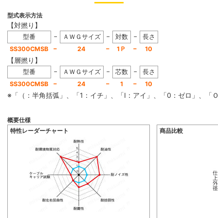
型式表示方法
【対撚り】
−
−
−
型番
ＡＷＧサイズ
対数
長さ
−
−
−
SS300CMSB
24
1Ｐ
10
【層撚り】
−
−
−
型番
ＡＷＧサイズ
芯数
長さ
−
−
−
SS300CMSB
24
1
10
※「（：半角括弧」、「1：イチ」、「I：アイ」、「0：ゼロ」、
概要仕様
特性レーダーチャート
商品比較