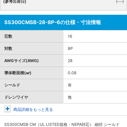
(参考出荷日)
(---)
SS300CMSB-28-8P-6の仕様・寸法情報
芯数
16
対数
8P
AWGサイズ(AWG)
28
導体断面積(㎟)
0.08
シールド
有
ドレンワイヤ
無
商品詳細をもっと見る
SS300CMSB CM（UL LISTED規格・NEPA対応） 細径 シールド