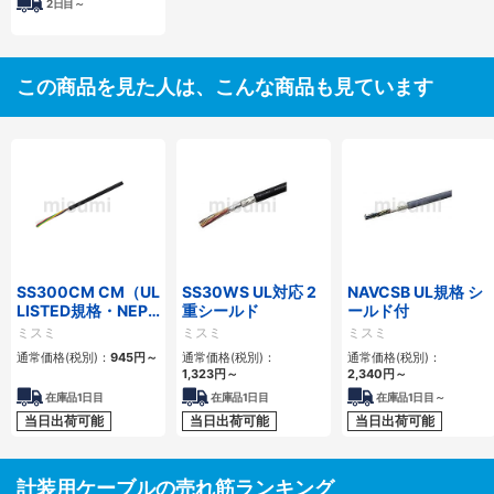
2日目～
この商品を見た人は、こんな商品も見ています
SS300CM CM（UL
SS30WS UL対応 2
NAVCSB UL規格 シ
LISTED規格・NEPA
重シールド
ールド付
対応） 細径
ミスミ
ミスミ
ミスミ
通常価格(税別)：
945
円
～
通常価格(税別)：
通常価格(税別)：
1,323
円
～
2,340
円
～
在庫品1日目
在庫品1日目
在庫品1日目～
当日出荷可能
当日出荷可能
当日出荷可能
計装用ケーブルの売れ筋ランキング