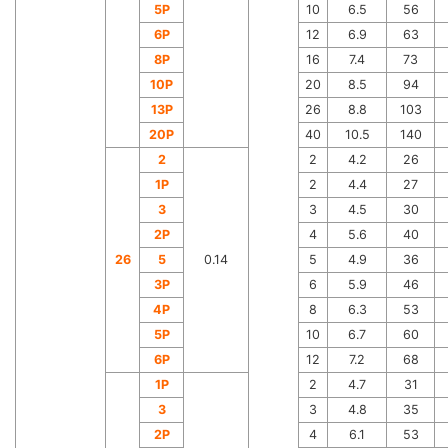
5P
10
6.5
56
6P
12
6.9
63
8P
16
7.4
73
10P
20
8.5
94
13P
26
8.8
103
20P
40
10.5
140
2
2
4.2
26
1P
2
4.4
27
3
3
4.5
30
2P
4
5.6
40
26
5
0.14
5
4.9
36
3P
6
5.9
46
4P
8
6.3
53
5P
10
6.7
60
6P
12
7.2
68
1P
2
4.7
31
3
3
4.8
35
2P
4
6.1
53