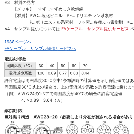
※3 材質の見方
【メッキ】 すず…すずめっき軟鋼線
【材質】PVC…塩化ビニル PE…ポリエチレン系素材
P…ポリエステル系素材 フッ素…各種ふっ素樹脂 ※…
※4 サンプル提供については
FAケーブル サンプル提供サービス
1688ページへ
FAケーブル サンプル提供サービスへ
電流減少系数
周囲温度（℃）
30
40
50
60
70
電流減少系数
1.00
0.89
0.77
0.63
0.44
許容電流は周囲温度30℃空中1条布設時の計算値を示し保証値では
周囲温度30℃以上の場合は、上の電流減少系数を許容電流に乗じま
（例）ＡＷＧ24の1ペアで周囲温度が40℃の場合の許容電流値
4.1×0.89＝3.64（Ａ）
線芯識別表
■対撚り構造 AWG28~20（必要により介在が施される場合があ