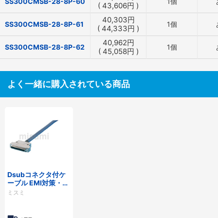
SS300CMSB-28-8P-60
1個
(
43,606
円
)
40,303
円
SS300CMSB-28-8P-61
1個
(
44,333
円
)
40,962
円
SS300CMSB-28-8P-62
1個
(
45,058
円
)
よく一緒に購入されている商品
Dsubコネクタ付ケ
ーブル EMI対策・薄
型フードタイプ
ミスミ