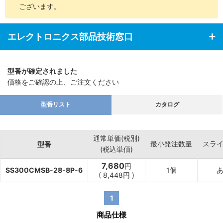
ございます。
エレクトロニクス部品技術窓口
型番が確定されました
価格をご確認の上、ご注文ください
型番リスト
カタログ
通常単価(税別)
最小発注数量
スラ
型番
(税込単価)
7,680
円
SS300CMSB-28-8P-6
1個
(
8,448
円
)
1
商品仕様