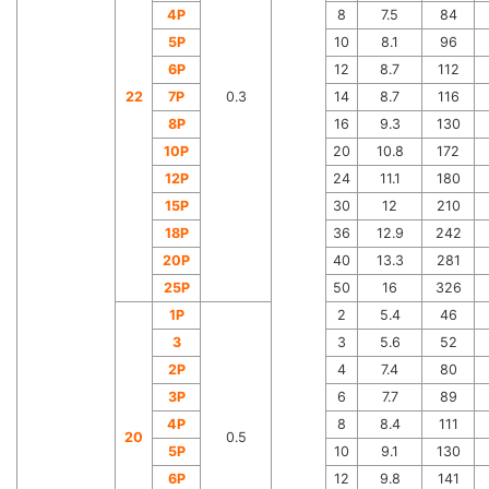
4P
8
7.5
84
5P
10
8.1
96
6P
12
8.7
112
22
7P
0.3
14
8.7
116
8P
16
9.3
130
10P
20
10.8
172
12P
24
11.1
180
15P
30
12
210
18P
36
12.9
242
20P
40
13.3
281
25P
50
16
326
1P
2
5.4
46
3
3
5.6
52
2P
4
7.4
80
3P
6
7.7
89
4P
8
8.4
111
20
0.5
5P
10
9.1
130
6P
12
9.8
141