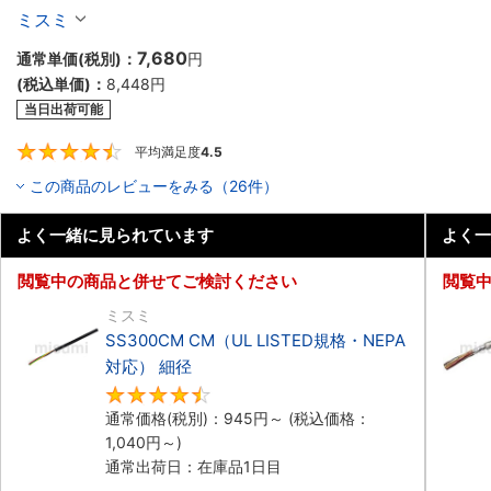
細径 シールド付
ミスミ
7,680
通常単価(税別)：
円
(税込単価)：
8,448
円
当日出荷可能
平均満足度
4.5
4.5
この商品のレビューをみる（26件）
よく一緒に見られています
よく一
閲覧中の商品と併せてご検討ください
閲覧
ミスミ
SS300CM CM（UL LISTED規格・NEPA
対応） 細径
4.5
通常価格(税別)：
945
円
～
(税込価格：
1,040
円
～)
通常出荷日：在庫品1日目