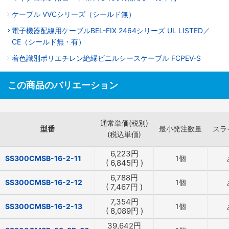
ケーブル VVCシリーズ（シールド無）
電子機器配線用ケーブルBEL-FIX 2464シリーズ UL LISTED／
CE（シールド無・有）
着色識別ポリエチレン絶縁ビニルシースケーブル FCPEV-S
この商品のバリエーション
通常単価(税別)
型番
最小発注数量
スラ
(税込単価)
6,223
円
SS300CMSB-16-2-11
1個
(
6,845
円
)
6,788
円
SS300CMSB-16-2-12
1個
(
7,467
円
)
7,354
円
SS300CMSB-16-2-13
1個
(
8,089
円
)
39,642
円