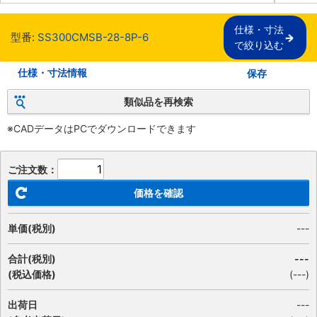
仕様・寸法

型番:
SS300CMSB-28-8P-6
で絞り込む
仕様・寸法情報
保存
類似品を再検索
※CADデータはPCでダウンロードできます
ご注文数：
価格を確認
単価(税別)
---
合計(税別)
---
(税込価格)
(
---
)
出荷日
---