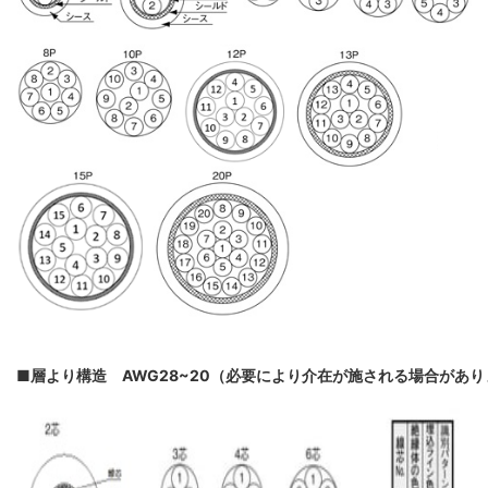
■層より構造 AWG28~20（必要により介在が施される場合があ