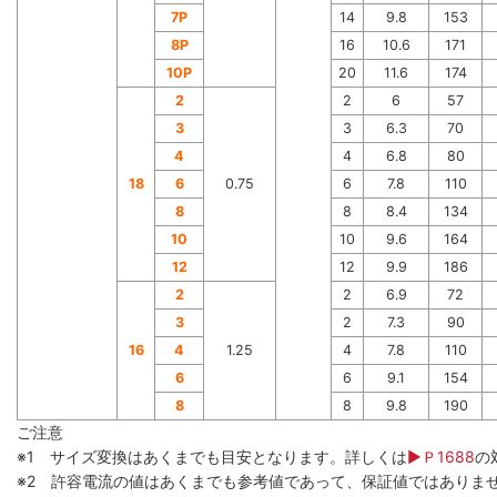
7P
14
9.8
153
8P
16
10.6
171
10P
20
11.6
174
2
2
6
57
3
3
6.3
70
4
4
6.8
80
18
6
0.75
6
7.8
110
8
8
8.4
134
10
10
9.6
164
12
12
9.9
186
2
2
6.9
72
3
2
7.3
90
16
4
1.25
4
7.8
110
6
6
9.1
154
8
8
9.8
190
ご注意
※1 サイズ変換はあくまでも目安となります。詳しくは
▶Ｐ1688
の
※2 許容電流の値はあくまでも参考値であって、保証値ではありま