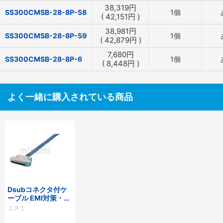
38,319
円
SS300CMSB-28-8P-58
1個
(
42,151
円
)
38,981
円
SS300CMSB-28-8P-59
1個
(
42,879
円
)
7,680
円
SS300CMSB-28-8P-6
1個
(
8,448
円
)
よく一緒に購入されている商品
Dsubコネクタ付ケ
ーブル EMI対策・薄
型フードタイプ
ミスミ