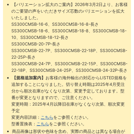
【バリエーション拡大のご案内】2026年3月2日より、お客様
のご要望の声をいただきサイズ芯数のバリエーションを拡大
いたしました。
SS300CMSB-16-6、SS300CMSB-16-8-長さ
SS300CMSB-18-6、SS300CMSB-18-8、SS300CMSB-18-
10、SS300CMSB-18-12-長さ
SS300CMSB-20-7P-長さ
SS300CMSB-22-7P、SS300CMSB-22-18P、SS300CMSB-
22-25P-長さ
SS300CMSB-24-7P、SS300CMSB-22-15P、SS300CMSB-
22-18P、SS300CMSB-24-25P、SS300CMSB-24-32P-長さ
【規格追加案内】
お客様の海外輸出の対応からLISTED規格を
追加することになりました。切り替え時期は2025年4月受注
分から順次在庫がなくなり次第、変更予定しております。型
番が変更となりますので、ご注意ください。
変更時期：2025年4月以降旧在庫がなくなり次第、順次変更
予定
変更内容詳細：
こちら
をご参照ください。
型番置換表：
こちら
をご参照ください。
商品画像は形状や色味を含め、実際の商品とは異なる場合が