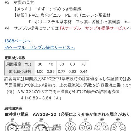
※3 材質の見方
【メッキ】 すず…すずめっき軟鋼線
【材質】PVC…塩化ビニル PE…ポリエチレン系素材
P…ポリエステル系素材 フッ素…各種ふっ素樹脂 ※…
※4 サンプル提供については
FAケーブル サンプル提供サービス
1688ページへ
FAケーブル サンプル提供サービスへ
電流減少系数
周囲温度（℃）
30
40
50
60
70
電流減少系数
1.00
0.89
0.77
0.63
0.44
許容電流は周囲温度30℃空中1条布設時の計算値を示し保証値では
周囲温度30℃以上の場合は、上の電流減少系数を許容電流に乗じま
（例）ＡＷＧ24の1ペアで周囲温度が40℃の場合の許容電流値
4.1×0.89＝3.64（Ａ）
線芯識別表
■対撚り構造 AWG28~20（必要により介在が施される場合があ