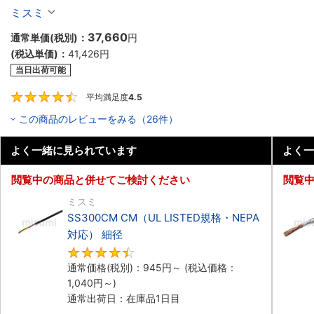
細径 シールド付
ミスミ
37,660
通常単価(税別)：
円
(税込単価)：
41,426
円
当日出荷可能
平均満足度
4.5
4.5
この商品のレビューをみる（26件）
よく一緒に見られています
よく一
閲覧中の商品と併せてご検討ください
閲覧
ミスミ
SS300CM CM（UL LISTED規格・NEPA
対応） 細径
4.5
通常価格(税別)：
945
円
～
(税込価格：
1,040
円
～)
通常出荷日：在庫品1日目