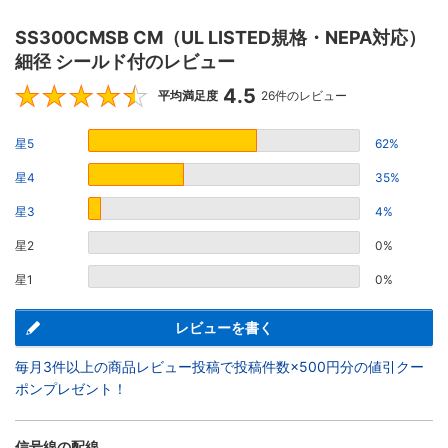
SS300CMSB CM（UL LISTED規格・NEPA対応）
細径 シールド付のレビュー
4.5
4.5
平均満足度
26件のレビュー
星5
62%
星4
35%
星3
4%
星2
0%
星1
0%
レビューを書く
毎月3件以上の商品レビュー投稿で投稿件数×500円分の値引クー
ポンプレゼント！
信号線の配線