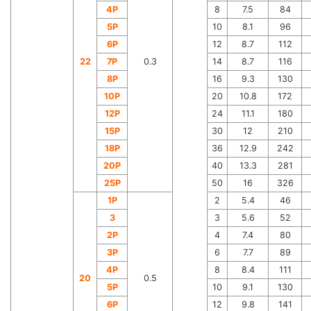
4P
8
7.5
84
5P
10
8.1
96
6P
12
8.7
112
22
7P
0.3
14
8.7
116
8P
16
9.3
130
10P
20
10.8
172
12P
24
11.1
180
15P
30
12
210
18P
36
12.9
242
20P
40
13.3
281
25P
50
16
326
1P
2
5.4
46
3
3
5.6
52
2P
4
7.4
80
3P
6
7.7
89
4P
8
8.4
111
20
0.5
5P
10
9.1
130
6P
12
9.8
141