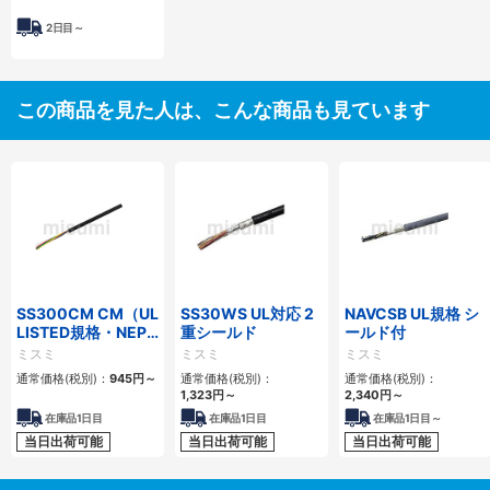
2日目～
この商品を見た人は、こんな商品も見ています
SS300CM CM（UL
SS30WS UL対応 2
NAVCSB UL規格 シ
LISTED規格・NEPA
重シールド
ールド付
対応） 細径
ミスミ
ミスミ
ミスミ
通常価格(税別)：
945
円
～
通常価格(税別)：
通常価格(税別)：
1,323
円
～
2,340
円
～
在庫品1日目
在庫品1日目
在庫品1日目～
当日出荷可能
当日出荷可能
当日出荷可能