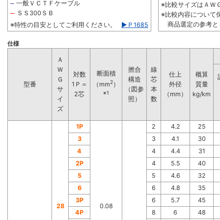
一般ＶＣＴＦケーブル
─
※比較サイズはＡＷＧ2
─
ＳＳ300ＳＢ
※比較内容について
商品選定の参考と
※特性の目安としてご利用ください。
▶Ｐ1685
仕様
Ａ
Ｗ
撚合
線
断面積
対数
仕上
概算
Ｇ
構造
芯
2
型番
1Ｐ＝
外径
質量
（mm
）
サ
（図参
本
※1
2芯
（mm）
kg/km
イ
照）
数
ズ
1P
2
4.2
25
3
3
4.1
30
4
4
4.4
31
2P
4
5.5
40
5
5
4.6
32
6
6
4.8
35
3P
6
5.7
45
28
0.08
4P
8
6
48