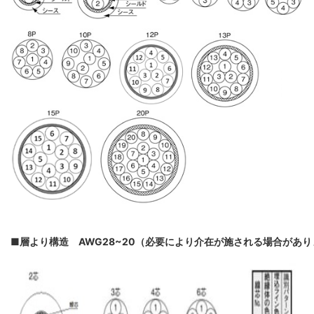
■層より構造 AWG28~20（必要により介在が施される場合があ