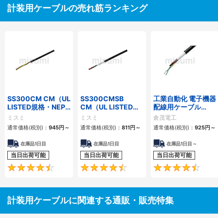
計装用ケーブルの売れ筋ランキング
SS300CM CM（UL
SS300CMSB
工業自動化 電子機器
LISTED規格・NEPA
CM（UL LISTED規
配線用ケーブル
対応） 細径
格・NEPA対応） 細
KVC-36シリーズ
ミスミ
ミスミ
倉茂電工
径 シールド付
通常価格(税別)：
945
円
～
通常価格(税別)：
811
円
～
通常価格(税別)：
925
円
～
在庫品1日目
在庫品1日目
在庫品1日目～
当日出荷可能
当日出荷可能
当日出荷可能
4.5
4.6
計装用ケーブルに関連する通販・販売特集