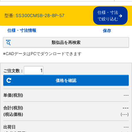
仕様・寸法

型番:
SS300CMSB-28-8P-57
で絞り込む
仕様・寸法情報
保存
類似品を再検索
※CADデータはPCでダウンロードできます
ご注文数：
価格を確認
単価(税別)
---
合計(税別)
---
(税込価格)
(
---
)
出荷日
---