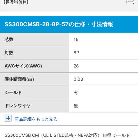
(参考出荷日)
(---)
SS300CMSB-28-8P-57の仕様・寸法情報
芯数
16
対数
8P
AWGサイズ(AWG)
28
導体断面積(㎟)
0.08
シールド
有
ドレンワイヤ
無
商品詳細をもっと見る
SS300CMSB CM（UL LISTED規格・NEPA対応） 細径 シールド