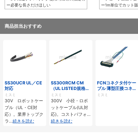
ー必要な長さだけほしい
ー1m単位でカット
商品担当おすすめ
SS30UCR UL／CE
SS300RCM CM
FCNコネクタ付ケー
対応
（UL LISTED規格・
ブル 薄型圧接コネク
NEPA対応） 小径
タタイプ
ミスミ
ミスミ
ミスミ
30V ロボットケー
300V 小径・ロボ
ブル（UL・CE対
ットケーブル(UL対
応）。業界トップク
応)。コストパフォ
...
ラ
...
続きを読む
続きを読む