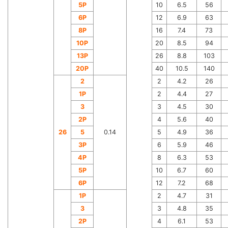
5P
10
6.5
56
6P
12
6.9
63
8P
16
7.4
73
10P
20
8.5
94
13P
26
8.8
103
20P
40
10.5
140
2
2
4.2
26
1P
2
4.4
27
3
3
4.5
30
2P
4
5.6
40
26
5
0.14
5
4.9
36
3P
6
5.9
46
4P
8
6.3
53
5P
10
6.7
60
6P
12
7.2
68
1P
2
4.7
31
3
3
4.8
35
2P
4
6.1
53