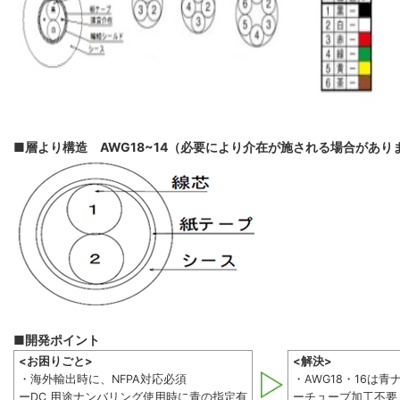
■層より構造 AWG18~14（必要により介在が施される場合があり
■開発ポイント
<お困りごと>
<解決>
・海外輸出時に、NFPA対応必須
・AWG18・16は
ーDC 用途ナンバリング使用時に青の指定有
ーチューブ加工不要