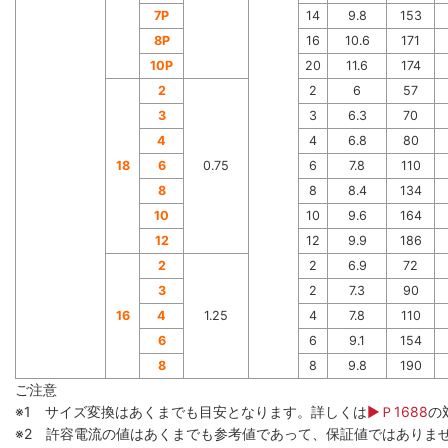
7P
14
9.8
153
8P
16
10.6
171
10P
20
11.6
174
2
2
6
57
3
3
6.3
70
4
4
6.8
80
18
6
0.75
6
7.8
110
8
8
8.4
134
10
10
9.6
164
12
12
9.9
186
2
2
6.9
72
3
2
7.3
90
16
4
1.25
4
7.8
110
6
6
9.1
154
8
8
9.8
190
ご注意
※1 サイズ変換はあくまでも目安となります。詳しくは
▶Ｐ1688
の
※2 許容電流の値はあくまでも参考値であって、保証値ではありま