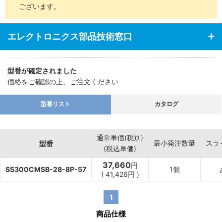
ございます。
エレクトロニクス部品技術窓口
型番が確定されました
価格をご確認の上、ご注文ください
型番リスト
カタログ
通常単価(税別)
最小発注数量
スラ
型番
(税込単価)
37,660
円
SS300CMSB-28-8P-57
1個
(
41,426
円
)
1
商品仕様