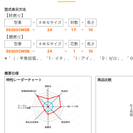
型式表示方法
【対撚り】
−
−
−
型番
ＡＷＧサイズ
対数
長さ
−
−
−
SS300CMSB
24
1Ｐ
10
【層撚り】
−
−
−
型番
ＡＷＧサイズ
芯数
長さ
−
−
−
SS300CMSB
24
1
10
※「（：半角括弧」、「1：イチ」、「I：アイ」、「0：ゼロ」、
概要仕様
特性レーダーチャート
商品比較