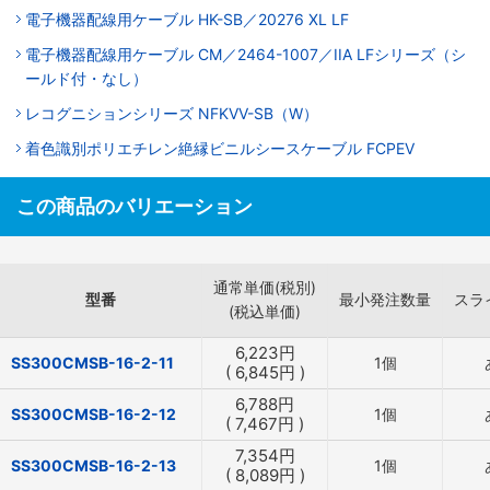
電子機器配線用ケーブル HK-SB／20276 XL LF
電子機器配線用ケーブル CM／2464-1007／IIA LFシリーズ（シ
ールド付・なし）
レコグニションシリーズ NFKVV-SB（W）
着色識別ポリエチレン絶縁ビニルシースケーブル FCPEV
この商品のバリエーション
通常単価(税別)
型番
最小発注数量
スラ
(税込単価)
6,223
円
SS300CMSB-16-2-11
1個
(
6,845
円
)
6,788
円
SS300CMSB-16-2-12
1個
(
7,467
円
)
7,354
円
SS300CMSB-16-2-13
1個
(
8,089
円
)