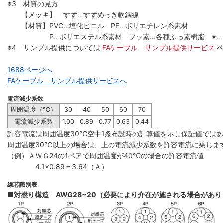
※3 材質の見方
【メッキ】 すず…すずめっき軟鋼線
【材質】PVC…塩化ビニル PE…ポリエチレン系素材
P…ポリエステル系素材 フッ素…各種ふっ素樹脂 ※…
※4 サンプル提供については
FAケーブル サンプル提供サービス
1688ページへ
FAケーブル サンプル提供サービスへ
電流減少系数
周囲温度（℃）
30
40
50
60
70
電流減少系数
1.00
0.89
0.77
0.63
0.44
許容電流は周囲温度30℃空中1条布設時の計算値を示し保証値では
周囲温度30℃以上の場合は、上の電流減少系数を許容電流に乗じま
（例）ＡＷＧ24の1ペアで周囲温度が40℃の場合の許容電流値
4.1×0.89＝3.64（Ａ）
線芯識別表
■対撚り構造 AWG28~20（必要により介在が施される場合があ