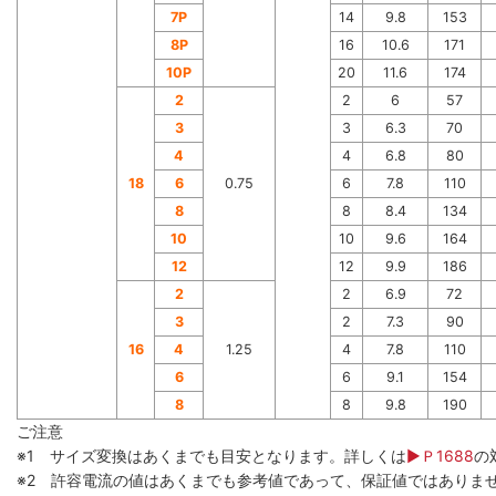
7P
14
9.8
153
8P
16
10.6
171
10P
20
11.6
174
2
2
6
57
3
3
6.3
70
4
4
6.8
80
18
6
0.75
6
7.8
110
8
8
8.4
134
10
10
9.6
164
12
12
9.9
186
2
2
6.9
72
3
2
7.3
90
16
4
1.25
4
7.8
110
6
6
9.1
154
8
8
9.8
190
ご注意
※1 サイズ変換はあくまでも目安となります。詳しくは
▶Ｐ1688
の
※2 許容電流の値はあくまでも参考値であって、保証値ではありま