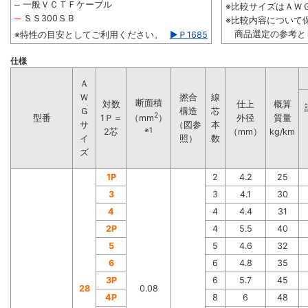
一般ＶＣＴＦケーブル
─
※比較サイズはＡＷＧ2
─
ＳＳ300ＳＢ
※比較内容について
商品選定の参考と
※特性の目安としてご利用ください。
▶Ｐ1685
仕様
Ａ
Ｗ
撚合
線
断面積
対数
仕上
概算
Ｇ
構造
芯
2
型番
1Ｐ＝
外径
質量
（mm
）
サ
（図参
本
※1
2芯
（mm）
kg/km
イ
照）
数
ズ
1P
2
4.2
25
3
3
4.1
30
4
4
4.4
31
2P
4
5.5
40
5
5
4.6
32
6
6
4.8
35
3P
6
5.7
45
28
0.08
4P
8
6
48