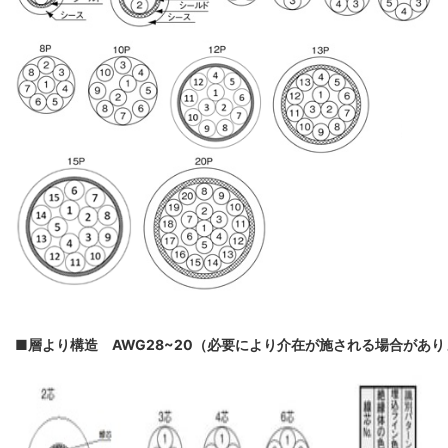
■層より構造 AWG28~20（必要により介在が施される場合があ