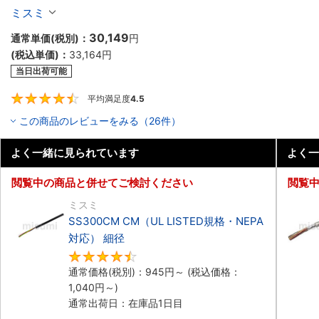
細径 シールド付
ミスミ
30,149
通常単価(税別)：
円
(税込単価)：
33,164
円
当日出荷可能
平均満足度
4.5
4.5
この商品のレビューをみる（26件）
よく一緒に見られています
よく一
閲覧中の商品と併せてご検討ください
閲覧
ミスミ
SS300CM CM（UL LISTED規格・NEPA
対応） 細径
4.5
通常価格(税別)：
945
円
～
(税込価格：
1,040
円
～)
通常出荷日：在庫品1日目