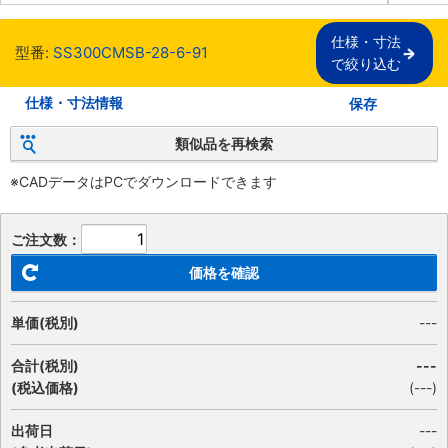
仕様・寸法

型番:
SS300CMSB-28-6-91
で絞り込む
仕様・寸法情報
保存
類似品を再検索
※CADデータはPCでダウンロードできます
ご注文数：
価格を確認
単価(税別)
---
合計(税別)
---
(税込価格)
(
---
)
出荷日
---