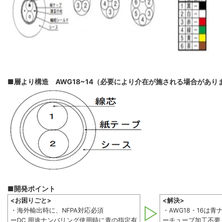
■層より構造 AWG18~14（必要により介在が施される場合があり
■開発ポイント
<お困りごと>
<解決>
・海外輸出時に、NFPA対応必須
・AWG18・16は
ーDC 用途ナンバリング使用時に青の指定有
ーチューブ加工不要