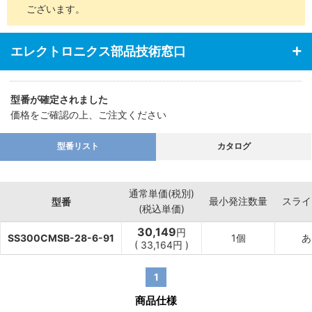
ございます。
エレクトロニクス部品技術窓口
型番が確定されました
価格をご確認の上、ご注文ください
型番リスト
カタログ
通常単価(税別)
最小発注数量
スライ
型番
(税込単価)
30,149
円
SS300CMSB-28-6-91
1個
あ
(
33,164
円
)
1
商品仕様