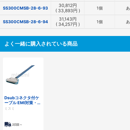
30,812
円
SS300CMSB-28-6-93
1個
あ
(
33,893
円
)
31,143
円
SS300CMSB-28-6-94
1個
あ
(
34,257
円
)
よく一緒に購入されている商品
Dsubコネクタ付ケ
ーブル EMI対策・薄
型フードタイプ
ミスミ
2日目～