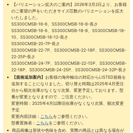
【バリエーション拡大のご案内】2026年3月2日より、お客様
のご要望の声をいただきサイズ芯数のバリエーションを拡大
いたしました。
SS300CMSB-16-6、SS300CMSB-16-8-長さ
SS300CMSB-18-6、SS300CMSB-18-8、SS300CMSB-18-
10、SS300CMSB-18-12-長さ
SS300CMSB-20-7P-長さ
SS300CMSB-22-7P、SS300CMSB-22-18P、SS300CMSB-
22-25P-長さ
SS300CMSB-24-7P、SS300CMSB-22-15P、SS300CMSB-
22-18P、SS300CMSB-24-25P、SS300CMSB-24-32P-長さ
【規格追加案内】
お客様の海外輸出の対応からLISTED規格を
追加することになりました。切り替え時期は2025年4月受注
分から順次在庫がなくなり次第、変更予定しております。型
番が変更となりますので、ご注意ください。
変更時期：2025年4月以降旧在庫がなくなり次第、順次変更
予定
変更内容詳細：
こちら
をご参照ください。
型番置換表：
こちら
をご参照ください。
商品画像は形状や色味を含め、実際の商品とは異なる場合が