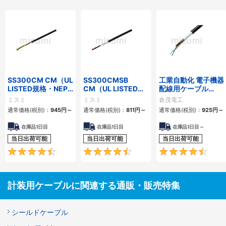
SS300CM CM（UL
SS300CMSB
工業自動化 電子機器
LISTED規格・NEPA
CM（UL LISTED規
配線用ケーブル
対応） 細径
格・NEPA対応） 細
KVC-36シリーズ
ミスミ
ミスミ
倉茂電工
径 シールド付
通常価格(税別)：
945
円
～
通常価格(税別)：
811
円
～
通常価格(税別)：
925
円
～
在庫品1日目
在庫品1日目
在庫品1日目～
当日出荷可能
当日出荷可能
当日出荷可能
4.5
4.6
計装用ケーブルに関連する通販・販売特集
シールドケーブル