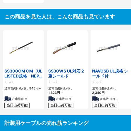
この商品を見た人は、こんな商品も見ています
SS300CM CM（UL
SS30WS UL対応 2
NAVCSB UL規格 シ
LISTED規格・NEPA
重シールド
ールド付
対応） 細径
ミスミ
ミスミ
ミスミ
通常価格(税別)：
945
円
～
通常価格(税別)：
通常価格(税別)：
1,323
円
～
2,340
円
～
在庫品1日目
在庫品1日目
在庫品1日目～
当日出荷可能
当日出荷可能
当日出荷可能
計装用ケーブルの売れ筋ランキング