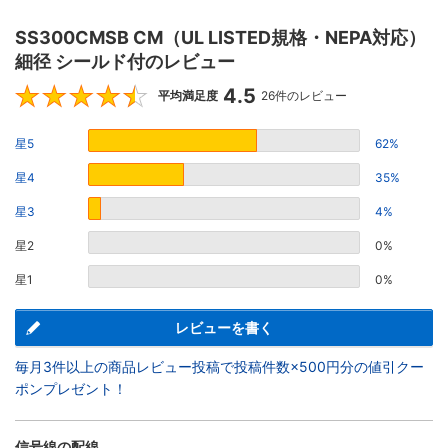
SS300CMSB CM（UL LISTED規格・NEPA対応）
細径 シールド付のレビュー
4.5
4.5
平均満足度
26件のレビュー
星5
62%
星4
35%
星3
4%
星2
0%
星1
0%
レビューを書く
毎月3件以上の商品レビュー投稿で投稿件数×500円分の値引クー
ポンプレゼント！
信号線の配線