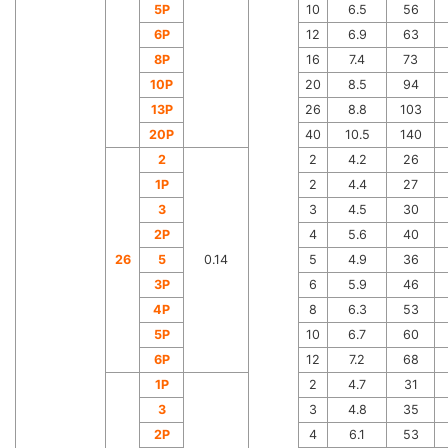
5P
10
6.5
56
6P
12
6.9
63
8P
16
7.4
73
10P
20
8.5
94
13P
26
8.8
103
20P
40
10.5
140
2
2
4.2
26
1P
2
4.4
27
3
3
4.5
30
2P
4
5.6
40
26
5
0.14
5
4.9
36
3P
6
5.9
46
4P
8
6.3
53
5P
10
6.7
60
6P
12
7.2
68
1P
2
4.7
31
3
3
4.8
35
2P
4
6.1
53