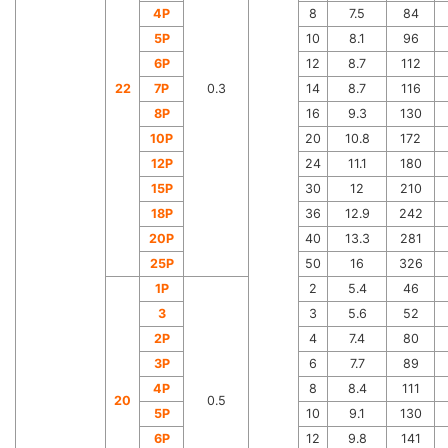
4P
8
7.5
84
5P
10
8.1
96
6P
12
8.7
112
22
7P
0.3
14
8.7
116
8P
16
9.3
130
10P
20
10.8
172
12P
24
11.1
180
15P
30
12
210
18P
36
12.9
242
20P
40
13.3
281
25P
50
16
326
1P
2
5.4
46
3
3
5.6
52
2P
4
7.4
80
3P
6
7.7
89
4P
8
8.4
111
20
0.5
5P
10
9.1
130
6P
12
9.8
141