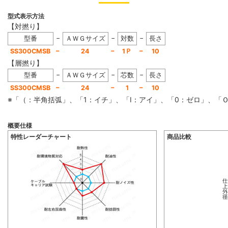
型式表示方法
【対撚り】
−
−
−
型番
ＡＷＧサイズ
対数
長さ
−
−
−
SS300CMSB
24
1Ｐ
10
【層撚り】
−
−
−
型番
ＡＷＧサイズ
芯数
長さ
−
−
−
SS300CMSB
24
1
10
※「（：半角括弧」、「1：イチ」、「I：アイ」、「0：ゼロ」、
概要仕様
特性レーダーチャート
商品比較