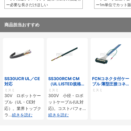
ー必要な長さだけほしい
ー1m単位でカット
商品担当おすすめ
SS30UCR UL／CE
SS300RCM CM
FCNコネクタ付ケー
対応
（UL LISTED規格・
ブル 薄型圧接コネク
NEPA対応） 小径
タタイプ
ミスミ
ミスミ
ミスミ
30V ロボットケー
300V 小径・ロボ
ブル（UL・CE対
ットケーブル(UL対
応）。業界トップク
応)。コストパフォ
...
ラ
...
続きを読む
続きを読む