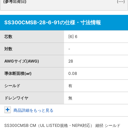
(参考出荷日)
(---)
SS300CMSB-28-6-91の仕様・寸法情報
芯数
[6] 6
対数
-
AWGサイズ(AWG)
28
導体断面積(㎟)
0.08
シールド
有
ドレンワイヤ
無
商品詳細をもっと見る
SS300CMSB CM（UL LISTED規格・NEPA対応） 細径 シールド