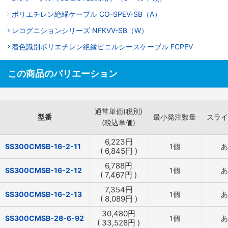
ポリエチレン絶縁ケーブル CO-SPEV-SB（A）
レコグニションシリーズ NFKVV-SB（W）
着色識別ポリエチレン絶縁ビニルシースケーブル FCPEV
この商品のバリエーション
通常単価(税別)
型番
最小発注数量
スライ
(税込単価)
6,223
円
SS300CMSB-16-2-11
1個
あ
(
6,845
円
)
6,788
円
SS300CMSB-16-2-12
1個
あ
(
7,467
円
)
7,354
円
SS300CMSB-16-2-13
1個
あ
(
8,089
円
)
30,480
円
SS300CMSB-28-6-92
1個
あ
(
33,528
円
)