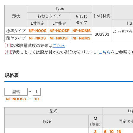
Type
形状
おねじタイプ
[ M ]材質
めねじ
タイプ
L寸固定
L寸指定
[ 
標準タイプ
NF-NOOS
NF-NOOSF
NF-NOMS
ふっ素含有
SUS303
段付タイプ
NF-NKOS
NF-NKOSF
NF-NKMS
[ ! ]
塩水噴霧試験の結果は
こちら
[ ! ]
形状によっては膜が付かない部分があります。
こちら
をご参照く
規格表
−
型式
L
−
NF-NOOS3
10
型式
L
M
Type
固定タ
(並目)
3
6
10
16