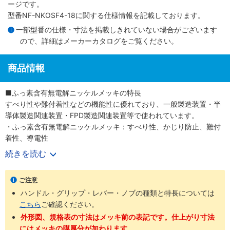
ージです。
型番NF-NKOSF4-18に関する仕様情報を記載しております。
一部型番の仕様・寸法を掲載しきれていない場合がございます
ので、詳細は
メーカーカタログ
をご覧ください。
商品情報
■ふっ素含有無電解ニッケルメッキの特長
すべり性や難付着性などの機能性に優れており、一般製造装置・半
導体製造関連装置・FPD製造関連装置等で使われています。
・ふっ素含有無電解ニッケルメッキ：すべり性、かじり防止、難付
着性、導電性
続きを読む
■ご留意事項
メッキの処理過程で発生する処理跡などが残る場合があります。
こ
ご注意
ちら
をご参照ください。
ハンドル・グリップ・レバー・ノブの種類と特長については
こちら
ご確認ください。
■製品特長
汎用的な定番のローレットノブです。めねじタイプ・おねじタイプ
外形図、規格表の寸法はメッキ前の表記です。仕上がり寸法
で、M3～M10までのご用意です。
にはメッキの膜厚分が加わります。