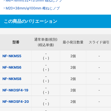
M6x16mm/32x13.0mm 雄ねじノブ
M20x38mm/φ100mm 雌ねじノブ
この商品のバリエーション
通常単価(税別)
型番
最小発注数量
スライド値引
(税込単価)
-
NF-NKMS5
2個
-
(
-
)
-
NF-NKMS6
2個
-
(
-
)
-
NF-NKMS8
2個
-
(
-
)
-
NF-NKOSF4-19
2個
-
(
-
)
-
NF-NKOSF4-20
2個
-
(
-
)
-