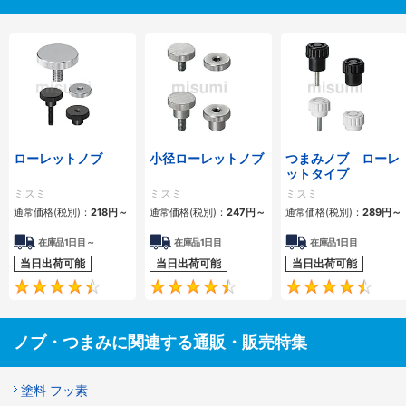
ローレットノブ
小径ローレットノブ
つまみノブ ローレ
ットタイプ
ミスミ
ミスミ
ミスミ
通常価格(税別)：
218
円
～
通常価格(税別)：
247
円
～
通常価格(税別)：
289
円
～
在庫品1日目～
在庫品1日目
在庫品1日目
当日出荷可能
当日出荷可能
当日出荷可能
4.6
4.7
ノブ・つまみに関連する通販・販売特集
塗料 フッ素