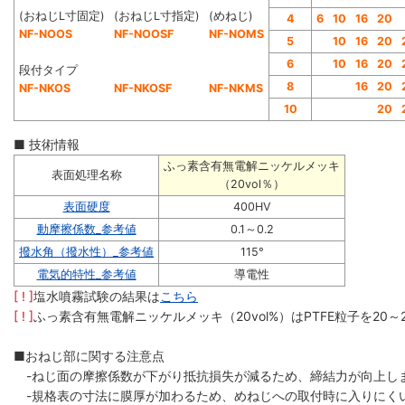
(おねじL寸固定)
(おねじL寸指定)
(めねじ)
4
6
10
16
20
NF-NOOS
NF-NOOSF
NF-NOMS
5
10
16
20
6
10
16
20
段付タイプ
8
16
20
NF-NKOS
NF-NKOSF
NF-NKMS
10
20
■ 技術情報
ふっ素含有無電解ニッケルメッキ
表面処理名称
（20vol％）
表面硬度
400HV
動摩擦係数_参考値
0.1～0.2
撥水角（撥水性）_参考値
115°
電気的特性_参考値
導電性
[ ! ]
塩水噴霧試験の結果は
こちら
[ ! ]
ふっ素含有無電解ニッケルメッキ（20vol%）はPTFE粒子を20～
■おねじ部に関する注意点
-ねじ面の摩擦係数が下がり抵抗損失が減るため、締結力が向上し
-規格表の寸法に膜厚が加わるため、めねじへの取付時に入りにく