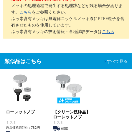
メッキの処理過程で発生する処理跡などが残る場合がありま
す。
こちら
をご参照ください。
ふっ素含有メッキは無電解ニッケルメッキ液にPTFE粒子を含
有させたものを使用しています。
ふっ素含有メッキの技術情報・各種試験データは
こちら
類似品はこちら
すべて見る
ローレットノブ
【クリーン洗浄品】
ローレットノブ
ミスミ
ミスミ
通常価格(税別)：
782
円
6日目