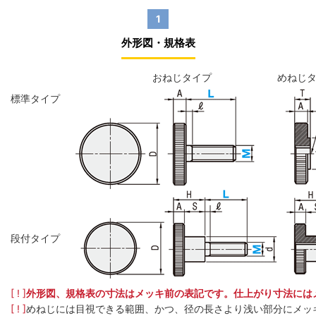
1
外形図・規格表
おねじタイプ
めねじ
標準タイプ
段付タイプ
[ ! ]
外形図、規格表の寸法はメッキ前の表記です。仕上がり寸法には
[ ! ]
めねじには目視できる範囲、かつ、径の長さより浅い部分にメッ