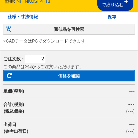
型番:
NF-NKOSF4-18
で絞り込む
仕様・寸法情報
保存
類似品を再検索
※CADデータはPCでダウンロードできます
ご注文数：
この商品は2個からご注文いただけます。
価格を確認
単価(税別)
---
合計(税別)
---
(税込価格)
(
---
)
出荷日
---
(参考出荷日)
(---)