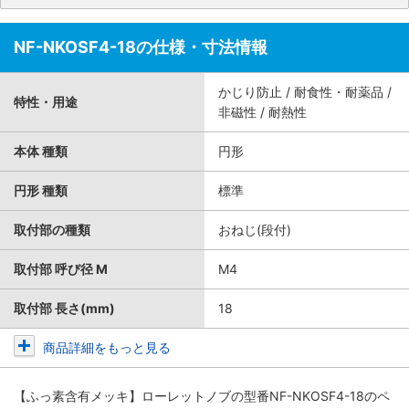
NF-NKOSF4-18の仕様・寸法情報
かじり防止 / 耐食性・耐薬品 /
特性・用途
非磁性 / 耐熱性
本体 種類
円形
円形 種類
標準
取付部の種類
おねじ(段付)
取付部 呼び径 M
M4
取付部 長さ(mm)
18
商品詳細をもっと見る
【ふっ素含有メッキ】ローレットノブ
の型番NF-NKOSF4-18のペ