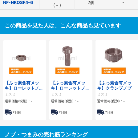
NF-NKOSF4-6
2個
-
(
-
)
この商品を見た人は、こんな商品も見ています
【ふっ素含有メッ
【ふっ素含有メッ
【ふっ素含有メッ
キ】ローレットノブ
キ】ローレットノブ
キ】クランプノブ
ザグリ穴タイプ
スリ割タイプ
ミスミ
ミスミ
ミスミ
通常価格(税別)：
-
通常価格(税別)：
-
通常価格(税別)：
-
7
日目
7
日目
7
日目
ノブ・つまみの売れ筋ランキング