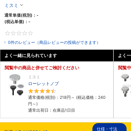
ミスミ
通常単価(税別)：
-
(税込単価)：
-
0
0件のレビュー（商品レビューの投稿ができます）
よく一緒に見られています
よく一
閲覧中の商品と併せてご検討ください
閲覧
ミスミ
ローレットノブ
4.6
通常価格(税別)：
218
円
～
(税込価格：
240
円
～)
通常出荷日：在庫品1日目
仕様・寸法
