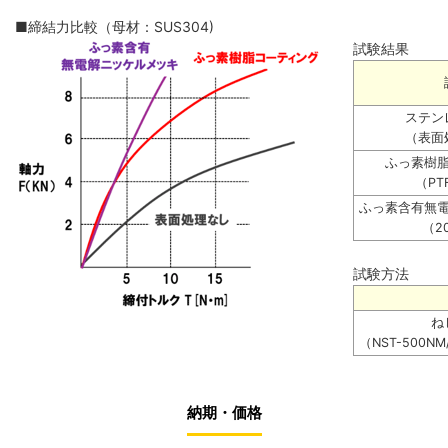
■締結力比較（母材：SUS304)
試験結果
ステン
（表面
ふっ素樹
（PT
ふっ素含有無
（20
試験方法
ね
（NST-500
納期・価格