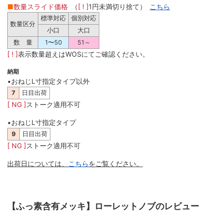
■
数量スライド価格
（
[ ! ]
1円未満切り捨て）
こちら
標準対応
個別対応
数量区分
小口
大口
数 量
1〜50
51～
[ ! ]
表示数量超えはWOSにてご確認ください。
納期
•おねじL寸指定タイプ以外
7
日目出荷
[ NG ]
ストーク適用不可
•おねじL寸指定タイプ
9
日目出荷
[ NG ]
ストーク適用不可
出荷日については、
こちら
をご覧ください。
【ふっ素含有メッキ】ローレットノブのレビュー