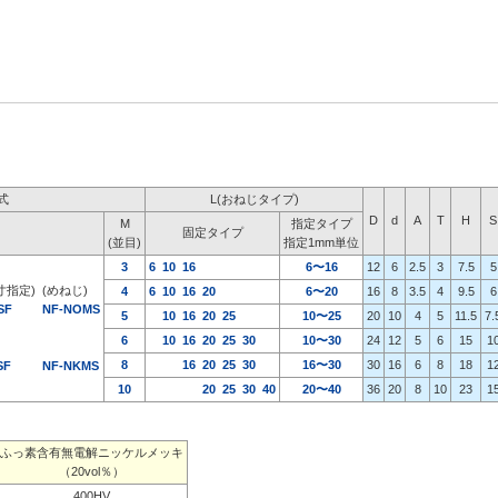
式
L(おねじタイプ)
D
d
A
T
H
S
M
指定タイプ
固定タイプ
(並目)
指定1mm単位
3
6
10
16
6〜16
12
6
2.5
3
7.5
5
寸指定)
(めねじ)
4
6
10
16
20
6〜20
16
8
3.5
4
9.5
6
SF
NF-NOMS
5
10
16
20
25
10〜25
20
10
4
5
11.5
7.
6
10
16
20
25
30
10〜30
24
12
5
6
15
1
8
16
20
25
30
16〜30
30
16
6
8
18
1
SF
NF-NKMS
10
20
25
30
40
20〜40
36
20
8
10
23
1
ふっ素含有無電解ニッケルメッキ
（20vol％）
400HV