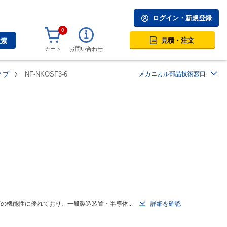
ログイン・新規登録
0
見積・注文
検索
カート
お問い合わせ
ノブ
NF-NKOSF3-6
メカニカル部品技術窓口
機能性に優れており、一般製造装置・半導体...
詳細を確認