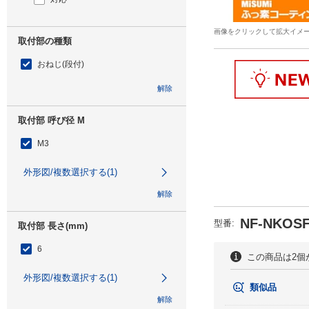
画像をクリックして拡大イメ
取付部の種類
おねじ(段付)
解除
取付部 呼び径 M
M3
外形図/複数選択する(1)
解除
NF-NKOSF
型番
:
取付部 長さ(mm)
6
この商品は2個
外形図/複数選択する(1)
類似品
解除