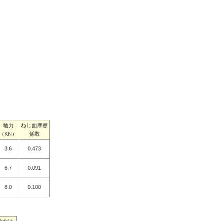
軸力
ねじ面摩擦
（KN）
係数
3.6
0.473
6.7
0.091
8.0
0.100