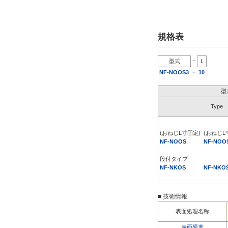
規格表
−
型式
L
−
NF-NOOS3
10
型
Type
(おねじL寸固定)
(おねじL
NF-NOOS
NF-NOO
段付タイプ
NF-NKOS
NF-NKO
■ 技術情報
表面処理名称
表面硬度