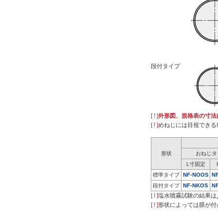
8日以内
段付タイプ
[ ! ]
外形図、規格表の寸法
[ ! ]
めねじには目視できる
形状
おねじタ
L寸固定
標準タイプ
NF-NOOS
N
段付タイプ
NF-NKOS
N
[ ! ]
塩水噴霧試験の結果は
[ ! ]
形状によっては膜が付