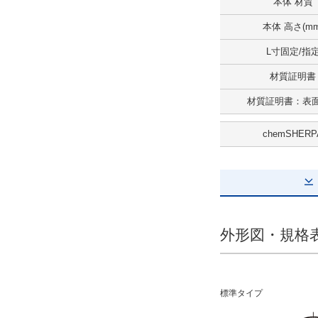
L寸指定
本体 材質
解除
本体 高さ(mm
L寸固定/指
A寸法(mm)
材質証明書
2.5
材質証明書：表
解除
chemSHERP
タイプ
NF-NKOSF
CAD
2D
外形図・規格
3D
出荷日
標準タイプ
すべて