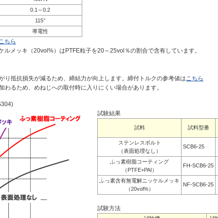
0.1～0.2
115°
導電性
こちら
ルメッキ（20vol%）はPTFE粒子を20～25vol％の割合で含有しています。
点
がり抵抗損失が減るため、締結力が向上します。締付トルクの参考値は
こちら
加わるため、めねじへの取付時に入りにくい場合があります。
04)
試験結果
試料
試料型番
ステンレスボルト
SCB6-25
（表面処理なし）
ふっ素樹脂コーティング
FH-SCB6-25
（PTFE+PAI）
ふっ素含有無電解ニッケルメッキ
NF-SCB6-25
（20vol%）
試験方法