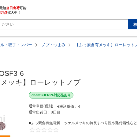
最短
当日出荷
5万点
拡大中！
ドル・取手・レバー
ノブ・つまみ
【ふっ素含有メッキ】ローレット
OSF3-6

有メッキ】ローレットノブ
chemSHERPA対応品あり
通常単価(税別)
-
税込単価
-
通常出荷日：
8日目
■ふっ素含有無電解ニッケルメッキの特長すべり性や難付着性などの
0