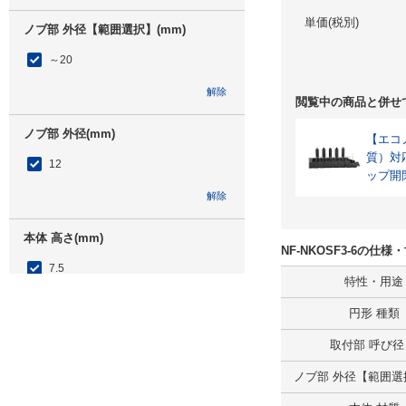
単価(税別)
ノブ部 外径【範囲選択】(mm)
～20
解除
閲覧中の商品と併せ
ノブ部 外径(mm)
【エコノ
質）対
12
ップ開
解除
本体 高さ(mm)
NF-NKOSF3-6の仕
7.5
特性・用途
外形図/複数選択する(1)
円形 種類
解除
取付部 呼び径
L寸固定/指定
ノブ部 外径【範囲選択