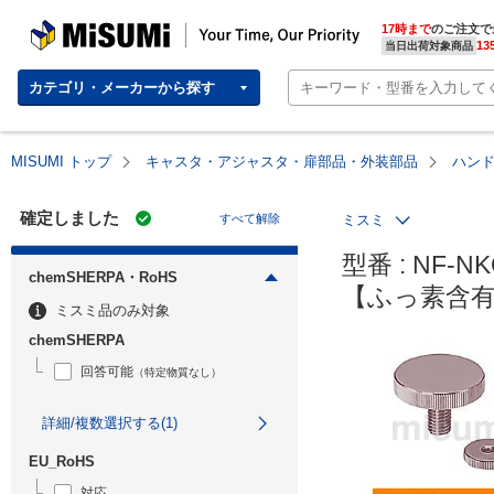
MISUMI | Your Time, Our Priority
17時まで
のご注文で
13
当日出荷対象商品
カテゴリ・メーカーから探す
MISUMI トップ
キャスタ・アジャスタ・扉部品・外装部品
ハン
確定しました
すべて解除
ミスミ
型番 : NF-NK
chemSHERPA・RoHS
【ふっ素含
ミスミ品のみ対象
chemSHERPA
回答可能
（特定物質なし）
詳細/複数選択する(1)
EU_RoHS
対応