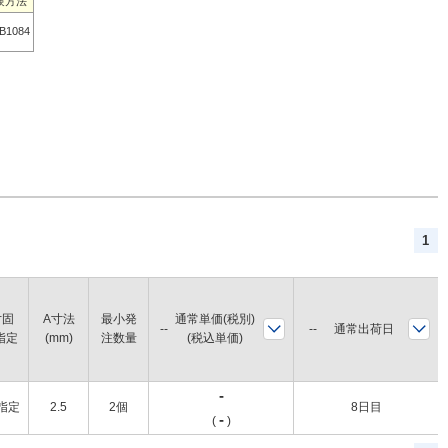
験方法
 B1084
1
寸固
A寸法
最小発
通常単価(税別)
通常出荷日
指定
(mm)
注数量
(税込単価)
-
指定
2.5
2個
8日目
-
(
)