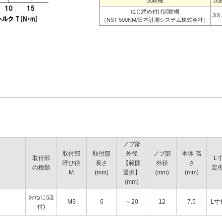
試験機
試
ねじ締め付け試験機
JIS
（NST-500NM/日本計測システム株式会社）
ノブ部
取付部
取付部
外径
ノブ部
本体 高
取付部
L
呼び径
長さ
【範囲
外径
さ
の種類
定/
M
(mm)
選択】
(mm)
(mm)
(mm)
おねじ(段
M3
6
～20
12
7.5
L寸
付)