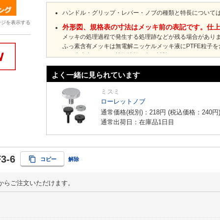
ハンドル・グリップ・レバー・ノブの種類と特長について
ージを表示する
外形図、規格表の寸法はメッキ前の表記です。仕
メッキの処理過程で発生する処理跡などが残る場合があり
ふっ素含有メッキは無電解ニッケルメッキ液にPTFE粒子
ふっ素含有メッキの技術情報・各種試験データは
こちら
よく一緒に見られています
ミスミ
ローレットノブ
通常価格(税別)：
218
円
(税込価格：
240
円
通常出荷日：在庫品1日目
3-6
コピー
解除
からご注文いただけます。