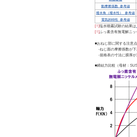
動摩擦係数_参考値
撥水角（撥水性）_参考値
電気的特性_参考値
[ ! ]
塩水噴霧試験の結果は
[ ! ]
ふっ素含有無電解ニッケ
■おねじ部に関する注意
-ねじ面の摩擦係数が下
-規格表の寸法に膜厚が
■締結力比較（母材：SUS3