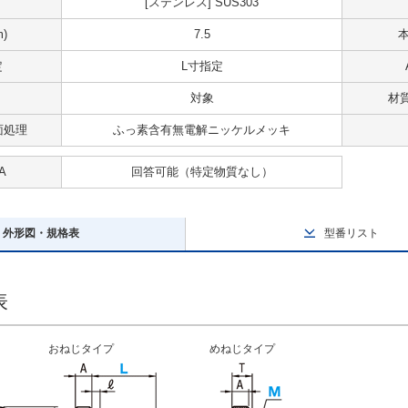
[ステンレス] SUS303
)
7.5
定
L寸指定
対象
材
面処理
ふっ素含有無電解ニッケルメッキ
A
回答可能
（特定物質なし）
外形図・規格表
型番リスト
表
おねじタイプ
めねじタイプ