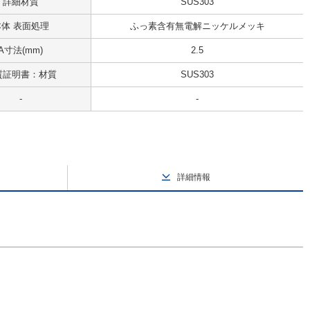
詳細材質
SUS303
本体 表面処理
ふっ素含有無電解ニッケルメッキ
A寸法(mm)
2.5
質証明書：材質
SUS303
-
-
詳細情報