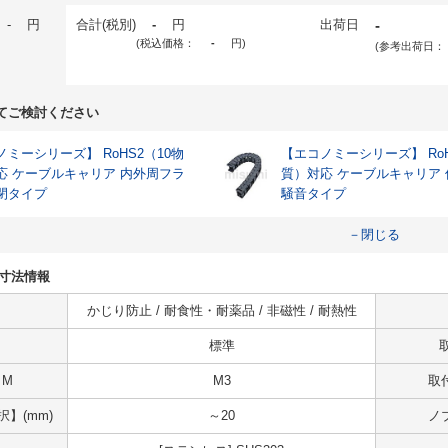
-
円
合計(税別)
-
円
出荷日
-
(税込価格：
-
円
)
(参考出荷日：
てご検討ください
ミーシリーズ】 RoHS2（10物
【エコノミーシリーズ】 RoH
応 ケーブルキャリア 内外周フラ
質）対応 ケーブルキャリア
閉タイプ
騒音タイプ
－閉じる
様・寸法情報
かじり防止 / 耐食性・耐薬品 / 非磁性 / 耐熱性
標準
 M
M3
取付
】(mm)
～20
ノブ