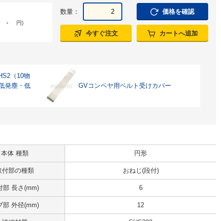
数量：
価格を確認
-
円
)
今すぐ注文
カートへ追加
S2（10物
 低発塵・低
GVコンベヤ用ベルト受けカバー
本体 種類
円形
取付部の種類
おねじ(段付)
部 長さ(mm)
6
部 外径(mm)
12