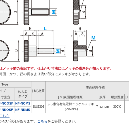
はメッキ前の表記です。仕上がり寸法にはメッキの膜厚分が加わります。
範囲、かつ、径の長さより浅い部分にメッキがかかります。
Type
表面処理仕様
イプ
[ M ]材質
めねじ
タイプ
L寸指定
[ S ]表面処理種類
膜厚
耐熱温度
[
F-NOOSF
NF-NOMS
ふっ素含有無電解ニッケルメッキ
SUS303
7
μm
300℃
±3
（20vol％)
F-NKOSF
NF-NKMS
こちら
かない部分があります。
こちら
をご参照ください。