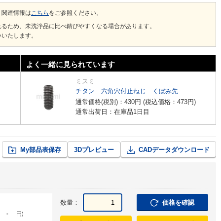
、関連情報は
こちら
をご参照ください。
れるため、未洗浄品に比べ錆びやすくなる場合があります。
いいたします。
よく一緒に見られています
ミスミ
チタン 六角穴付止ねじ くぼみ先
通常価格(税別)：
430
円
(税込価格：
473
円
)
通常出荷日：在庫品1日目
My部品表保存
3Dプレビュー
CADデータダウンロード
数量：
価格を確認
-
円
)