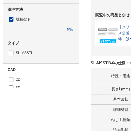
洗浄方法
閲覧中の商品と併せ
脱脂洗浄
【クリ
解除
ス公差
球 は
タイプ
SL-MSSTI
SL-MSSTI3-6の仕様
CAD
特性・用途
2D
3D
長さL(mm)
基本形状
出荷日
詳細材質
すべて
ねじ山種類
3日以内
追加形状