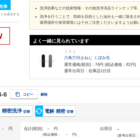
洗浄効果などの技術情報・その他洗浄済品ラインナップ等
ージを表示する
洗浄を行うことで、防錆を目的とした油分も一緒に除去さ
適用場所や保管環境には十分ご注意くださいますようお願
よく一緒に見られています
ミスミ
六角穴付止ねじ くぼみ先
通常価格(税別)：
74
円
(税込価格：
81
円
)
通常出荷日：在庫品1日目
-6
コピー
解除
精密洗浄
電解
精密
+
切替
切替
-
円
合計(税別)
-
円
出荷日
-
(税込価格：
-
円
)
(参考出荷日：