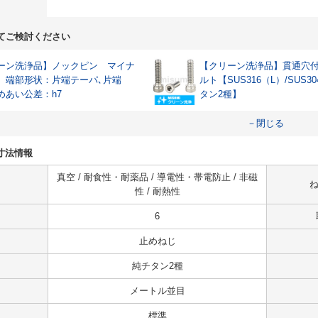
てご検討ください
ーン洗浄品】ノックピン マイナ
【クリーン洗浄品】貫通穴
 端部形状：片端テーパ､片端
ルト【SUS316（L）/SUS3
めあい公差：h7
タン2種】
－閉じる
・寸法情報
真空 / 耐食性・耐薬品 / 導電性・帯電防止 / 非磁
ね
性 / 耐熱性
6
止めねじ
純チタン2種
メートル並目
標準