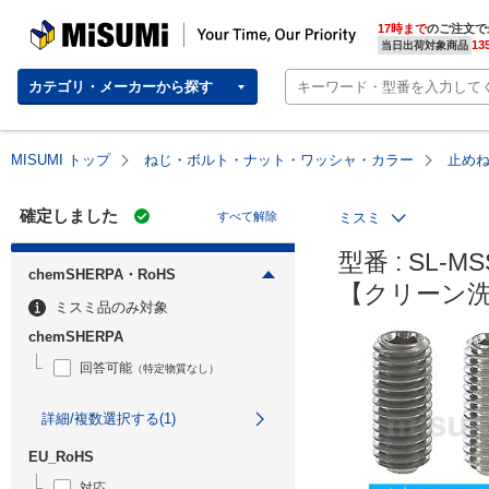
MISUMI | Your Time, Our Priority
17時まで
のご注文で
13
当日出荷対象商品
カテゴリ・メーカーから探す
MISUMI トップ
ねじ・ボルト・ナット・ワッシャ・カラー
止め
確定しました
すべて解除
ミスミ
型番 : SL-MSS
chemSHERPA・RoHS
【クリーン洗
ミスミ品のみ対象
chemSHERPA
回答可能
（特定物質なし）
詳細/複数選択する(1)
EU_RoHS
対応