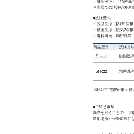
「脱脂洗浄」「精密洗
お客様での洗浄や外注
■洗浄型式
・脱脂洗浄（防錆1重梱
・精密洗浄（脱気2重梱
・電解研磨＋精密洗浄
商品型番
洗浄方
SL-□□
脱脂洗
SH-□□
精密洗
SHD-□□
電解研磨＋精
■ご留意事項
洗浄を行うことで、防
適用場所や保管環境に