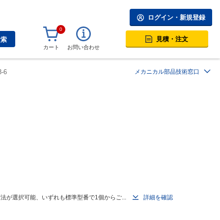
ログイン・新規登録
0
見積・注文
検索
カート
お問い合わせ
-6
メカニカル部品技術窓口
が選択可能、いずれも標準型番で1個からご...
詳細を確認