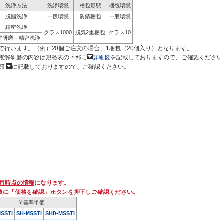
洗浄方法
洗浄環境
梱包形態
梱包環境
脱脂洗浄
一般環境
防錆梱包
一般環境
精密洗浄
クラス1000
脱気2重梱包
クラス10
解研磨＋精密洗浄
で行います。（例）20個ご注文の場合、1梱包（20個入り）となります。
電解研磨の内容は規格表の下部に
詳細図
を記載しておりますので、ご確認くださ
部
に記載しておりますので、ご確認ください。
2月時点の情報
になります。
後に「価格を確認」ボタンを押下しご確認ください。
￥基準単価
MSSTI
SH-MSSTI
SHD-MSSTI