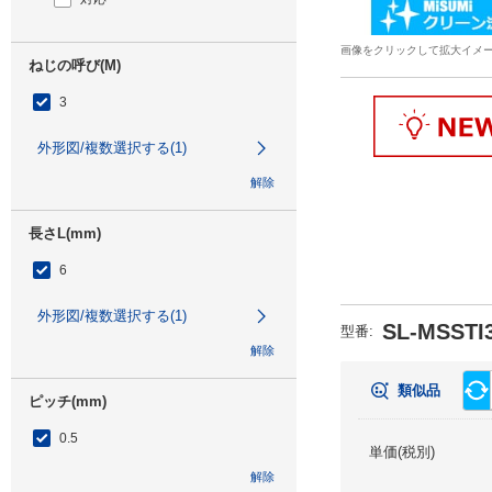
画像をクリックして拡大イメ
ねじの呼び(M)
3
外形図/複数選択する(1)
解除
長さL(mm)
6
外形図/複数選択する(1)
SL-MSSTI3
型番
:
解除
類似品
ピッチ(mm)
0.5
単価(税別)
解除