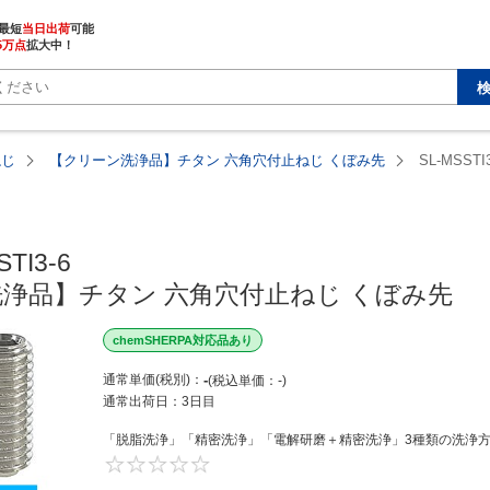
最短
当日出荷
5万点
拡大中！
ねじ
【クリーン洗浄品】チタン 六角穴付止ねじ くぼみ先
SL-MSSTI3
TI3-6

浄品】チタン 六角穴付止ねじ くぼみ先
chemSHERPA対応品あり
通常単価(税別)
-
税込単価
-
通常出荷日：
3日目
「脱脂洗浄」「精密洗浄」「電解研磨＋精密洗浄」3種類の洗浄方法
0