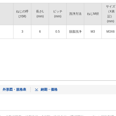
サイズ
ねじの呼
長さL
ピッチ
（X表
洗浄方法
ねじM径
び(M)
(mm)
(mm)
記）
(mm)
3
6
0.5
脱脂洗浄
M3
M3X6
外形図・規格表
納期・価格