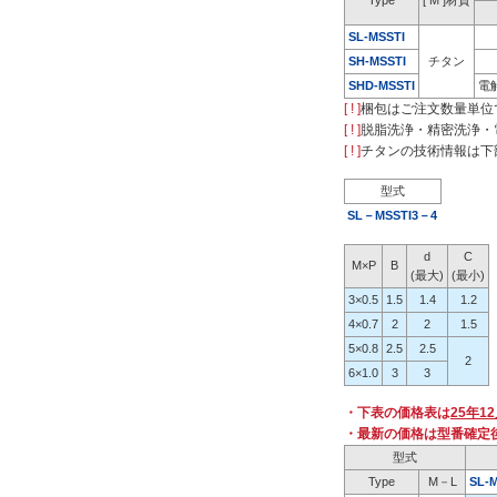
Type
[ M ]材質
SL-MSSTI
SH-MSSTI
チタン
SHD-MSSTI
電
[ ! ]
梱包はご注文数量単位
[ ! ]
脱脂洗浄・精密洗浄・
[ ! ]
チタンの技術情報は下
型式
SL－MSSTI3－4
d
C
M×P
B
(最大)
(最小)
3×0.5
1.5
1.4
1.2
4×0.7
2
2
1.5
5×0.8
2.5
2.5
2
6×1.0
3
3
・下表の価格表は
25年1
・最新の価格は型番確定
型式
Type
M－L
SL-