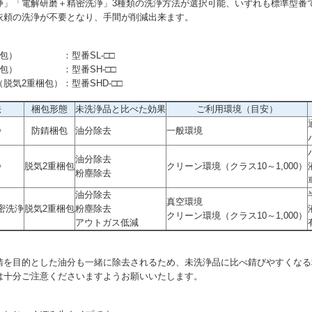
浄」「電解研磨＋精密洗浄」3種類の洗浄方法が選択可能、いずれも標準型番
依頼の洗浄が不要となり、手間が削減出来ます。
包）
：型番SL-□□
包）
：型番SH-□□
（脱気2重梱包）
：型番SHD-□□
法
梱包形態
未洗浄品と比べた効果
ご利用環境（目安）
浄
防錆梱包
油分除去
一般環境
油分除去
浄
脱気2重梱包
クリーン環境（クラス10～1,000）
粉塵除去
油分除去
真空環境
密洗浄
脱気2重梱包
粉塵除去
クリーン環境（クラス10～1,000）
アウトガス低減
錆を目的とした油分も一緒に除去されるため、未洗浄品に比べ錆びやすくなる
は十分ご注意くださいますようお願いいたします。