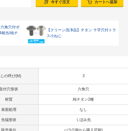
今すぐ注文
カートへ追加
付六角穴付ボ
【クリーン洗浄品】チタン 十字穴付トラ
04相当/純チ
ス小ねじ
じの呼び(M)
3
取付穴形状
六角穴
材質
純チタン2種
表面処理
なし
先端形状
くぼみ先
販売単位
バラ(1個から購入可能)