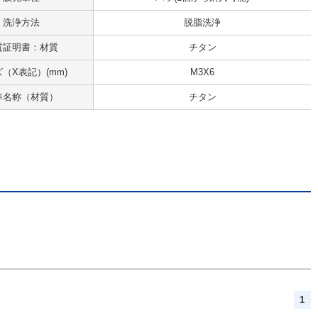
洗浄方法
脱脂洗浄
質証明書：材質
チタン
（X表記）(mm)
M3X6
準名称（材質）
チタン
1