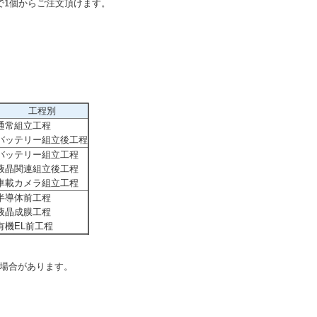
で1個からご注文頂けます。
工程別
通常組立工程
バッテリー組立後工程
バッテリー組立工程
液晶関連組立後工程
車載カメラ組立工程
半導体前工程
液晶成膜工程
有機EL前工程
場合があります。