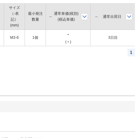
サイズ
（-表
最小発注
通常単価(税別)
通常出荷日
記）
数量
(税込単価)
(mm)
-
M3-6
1個
3日目
-
(
)
1