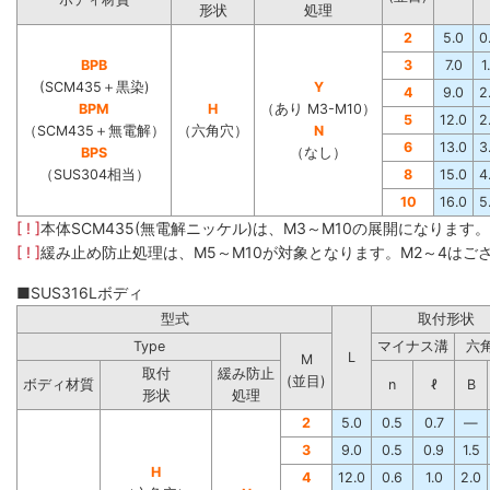
形状
処理
2
5.0
0
BPB
3
7.0
1
(SCM435＋黒染)
Y
4
9.0
2
BPM
H
（あり M3-M10）
5
12.0
2
（SCM435＋無電解）
（六角穴）
N
6
13.0
3
BPS
（なし）
（SUS304相当）
8
15.0
4
10
16.0
5
[ ! ]
本体SCM435(無電解ニッケル)は、M3～M10の展開になります
[ ! ]
緩み止め防止処理は、M5～M10が対象となります。M2～4はご
■SUS316Lボディ
型式
取付形状
Type
マイナス溝
六
L
M
取付
緩み防止
(並目)
ボディ材質
n
ℓ
B
形状
処理
2
5.0
0.5
0.7
―
3
9.0
0.5
0.9
1.5
H
4
12.0
0.6
1.0
2.0