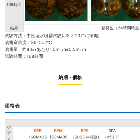
168時間
結果
錆発生（24時間時点
試験方法：中性塩水噴霧試験(JIS Z 2371に準拠)
噴霧室温度：35℃±2℃
噴霧量：約80㎠あたり1.5mL/h±0.5mL/h
試験時間：168時間
納期・価格
価格表
ボ
BPB
BPM
BPS
BPA
デ
(SCM435
(SCM435
（SUS304相当)
（ポリア
ィ