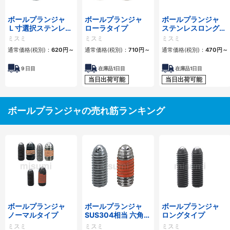
ボールプランジャ
ボールプランジャ
ボールプランジャ
Ｌ寸選択ステンレス
ローラタイプ
ステンレスロングタ
ロングタイプ
イプ
ミスミ
ミスミ
ミスミ
通常価格(税別)：
620
円
～
通常価格(税別)：
710
円
～
通常価格(税別)：
470
円
～
9
日目
在庫品1日目
在庫品1日目
当日出荷可能
当日出荷可能
ボールプランジャの売れ筋ランキング
ボールプランジャ
ボールプランジャ
ボールプランジャ
ノーマルタイプ
SUS304相当 六角穴
ロングタイプ
タイプ
ミスミ
ミスミ
ミスミ