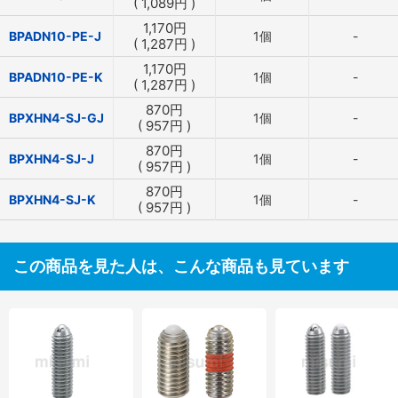
(
1,089
円
)
1,170
円
BPADN10-PE-J
1個
-
(
1,287
円
)
1,170
円
BPADN10-PE-K
1個
-
(
1,287
円
)
870
円
BPXHN4-SJ-GJ
1個
-
(
957
円
)
870
円
BPXHN4-SJ-J
1個
-
(
957
円
)
870
円
BPXHN4-SJ-K
1個
-
(
957
円
)
この商品を見た人は、こんな商品も見ています