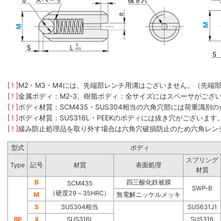
[ ! ]
M2・M3・M4には、先端部レンチ用溝はございません。（先端
[ ! ]
金属ボディ：M2-3、樹脂ボディ：全サイズにはスペーサがござ
[ ! ]
ボディ材質：SCM435​・SUS304​相当の六角穴部には荷重
[ ! ]
ボディ材質：SUS316L・PEEKのボディには抜き穴がございます
[ ! ]
緩み防止処理品を取り外す場合は六角穴破損防止のため六角レン
型式
ボディ
スプリング
Type
記号
材質
表面処理
材質
B
四三酸化鉄被膜
SCM435
SWP-B
（硬度29～35HRC）
M
無電解ニッケルメッキ
S
SUS304相当
SUS631J1
BP
X
SUS316L
SUS316