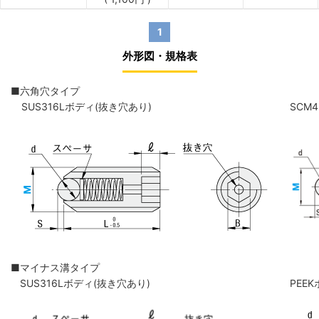
1
外形図・規格表
■六角穴タイプ
SUS316Lボディ(抜き穴あり)
SCM
■マイナス溝タイプ
SUS316Lボディ(抜き穴あり)
PEE