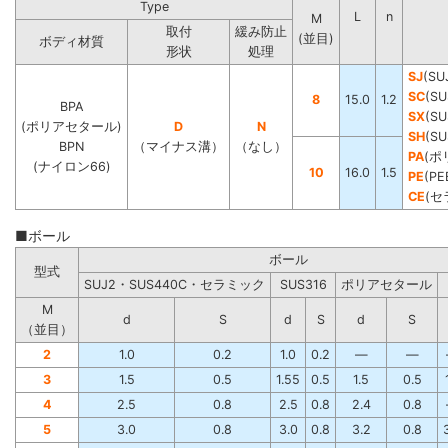
Type
L
n
M
取付
緩み防止
(並目)
ボディ材質
形状
処理
SJ
(SU
SC
(SU
8
15.0
1.2
BPA
SX
(SU
(ポリアセタール)
D
N
SH
(S
BPN
（マイナス溝）
（なし）
PA
(ポ
(ナイロン66)
10
16.0
1.5
PE
(PE
CE
(セ
■ボール
ボール
型式
SUJ2・SUS440C・セラミック
SUS316
ポリアセタール
M
d
S
d
S
d
S
（並目）
2
1.0
0.2
1.0
0.2
―
―
3
1.5
0.5
1.55
0.5
1.5
0.5
4
2.5
0.8
2.5
0.8
2.4
0.8
5
3.0
0.8
3.0
0.8
3.2
0.8