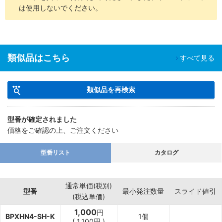
は使用しないでください。
類似品はこちら
すべて見る
類似品を再検索
型番が確定されました
価格をご確認の上、ご注文ください
型番リスト
カタログ
通常単価(税別)
型番
最小発注数量
スライド値引
(税込単価)
1,000
円
BPXHN4-SH-K
1個
(
1,100
円
)