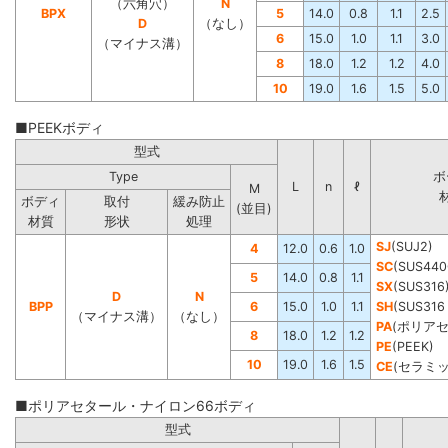
（六角穴）
N
BPX
5
14.0
0.8
1.1
2.5
D
（なし）
6
15.0
1.0
1.1
3.0
（マイナス溝）
8
18.0
1.2
1.2
4.0
10
19.0
1.6
1.5
5.0
■PEEKボディ
型式
Type
ボ
L
n
ℓ
M
ボディ
取付
緩み防止
(並目)
材質
形状
処理
SJ
(SUJ2)
4
12.0
0.6
1.0
SC
(SUS440
5
14.0
0.8
1.1
SX
(SUS316
D
N
BPP
6
15.0
1.0
1.1
SH
(SUS3
（マイナス溝）
（なし）
PA
(ポリア
8
18.0
1.2
1.2
PE
(PEEK)
10
19.0
1.6
1.5
CE
(セラミッ
■ポリアセタール・ナイロン66ボディ
型式