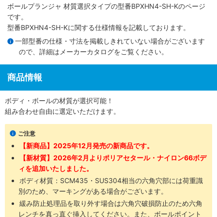
ボールプランジャ 材質選択タイプ
の型番BPXHN4-SH-Kのページ
です。
型番BPXHN4-SH-Kに関する仕様情報を記載しております。
一部型番の仕様・寸法を掲載しきれていない場合がございます
ので、詳細は
メーカーカタログ
をご覧ください。
商品情報
ボディ・ボールの材質が選択可能！
組み合わせ自由に選定いただけます。
ご注意
【新商品】2025年12月発売の新商品です。
【新材質】2026年2月よりポリアセタール・ナイロン66ボデ
ィを追加いたしました。
ボディ材質：SCM435​・SUS304​相当の六角穴部には荷重識
別のため、マーキングがある場合がございます。
緩み防止処理品を取り外す場合は六角穴破損防止のため六角
レンチを真っ直ぐ挿入してください。また、ボールポイント