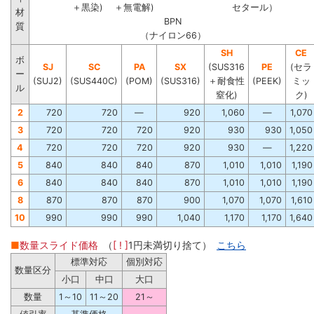
＋黒染)
＋無電解)
セタール）
材
BPN
質
（ナイロン66）
SH
CE
ボ
SJ
SC
PA
SX
(SUS316
PE
(セラ
ー
(SUJ2)
(SUS440C)
(POM)
(SUS316)
＋耐食性
(PEEK)
ミッ
ル
窒化)
ク)
2
720
720
―
920
1,060
―
1,070
3
720
720
720
920
930
930
1,050
4
720
720
720
920
930
―
1,220
5
840
840
840
870
1,010
1,010
1,190
6
840
840
840
870
1,010
1,010
1,190
8
870
870
870
900
1,070
1,070
1,610
10
990
990
990
1,040
1,170
1,170
1,640
■
数量スライド価格
（
[ ! ]
1円未満切り捨て）
こちら
標準対応
個別対応
数量区分
小口
中口
大口
数量
1～10
11～20
21～