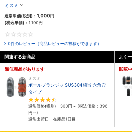
ミスミ
1,000
通常単価(税別)：
円
(税込単価)：
1,100
円
0
0件のレビュー（商品レビューの投稿ができます）
関連する新商品
よく一
類似商品があります
閲覧
ミスミ
ボールプランジャ SUS304相当 六角穴
タイプ​
4.5
通常価格(税別)：
360
円
～
(税込価格：
396
円
～)
通常出荷日：在庫品1日目