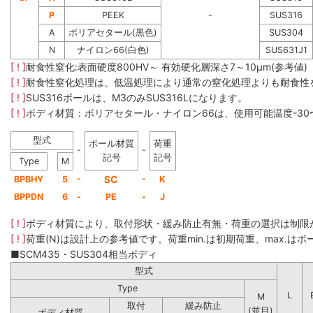
P
PEEK
-
SUS316
A
ポリアセタール(黒色)
SUS304
N
ナイロン66(白色)
SUS631J1
[ ! ]
耐食性窒化:表面硬度800HV～ 有効硬化層深さ7～10μm(参考値)
[ ! ]
耐食性窒化処理は、低温処理により通常の窒化処理よりも耐食性
[ ! ]
SUS316ボールは、M3のみSUS316Lになります。
[ ! ]
ボディ材質：ポリアセタール・ナイロン66は、使用可能温度-30
型式
ボール材質
荷重
-
-
記号
記号
Type
M
-
SC
-
BPBHY
5
K
BPPDN
6
-
PE
-
J
[ ! ]
ボディ材質により、取付形状・緩み防止有無・荷重の選択は制限
[ ! ]
荷重(N)は設計上の参考値です。荷重min.は初期荷重、max.はボー
■SCM435・SUS304相当ボディ
型式
Type
L
M
取付
緩み防止
(並目)
ボディ材質