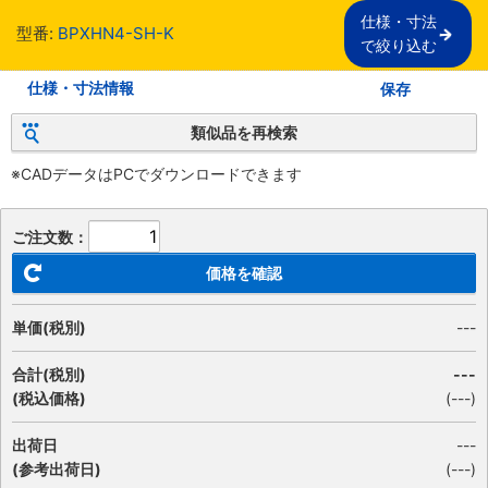
仕様・寸法

型番:
BPXHN4-SH-K
で絞り込む
仕様・寸法情報
保存
類似品を再検索
※CADデータはPCでダウンロードできます
ご注文数：
価格を確認
単価(税別)
---
合計(税別)
---
(税込価格)
(
---
)
出荷日
---
(参考出荷日)
(---)