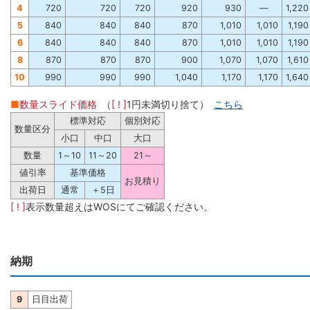
4
720
720
720
920
930
―
1,220
5
840
840
840
870
1,010
1,010
1,190
6
840
840
840
870
1,010
1,010
1,190
8
870
870
870
900
1,070
1,070
1,610
10
990
990
990
1,040
1,170
1,170
1,640
■
数量スライド価格
（
[ ! ]
1円未満切り捨て）
こちら
標準対応
個別対応
数量区分
小口
中口
大口
数量
1～10
11～20
21～
値引率
基準価格
お見積り
出荷日
通常
＋5日
[ ! ]
表示数量超えはWOSにてご確認ください。
納期
9
日目出荷