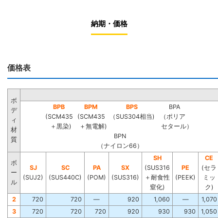
納期・価格
価格表
ボ
BPB
BPM
BPS
BPA
デ
(SCM435
(SCM435
（SUS304相当)
（ポリア
ィ
＋黒染)
＋無電解)
セタール）
材
BPN
質
（ナイロン66）
SH
CE
ボ
SJ
SC
PA
SX
(SUS316
PE
(セラ
ー
(SUJ2)
(SUS440C)
(POM)
(SUS316)
＋耐食性
(PEEK)
ミッ
ル
窒化)
ク)
2
720
720
―
920
1,060
―
1,070
3
720
720
720
920
930
930
1,050