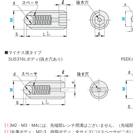
■マイナス溝タイプ
SUS316Lボディ(抜き穴あり)
PEE
[ ! ]
M2・M3・M4には、先端部レンチ用溝はございません。（先端
[ ! ]
金属ボディ：M2-3、樹脂ボディ：全サイズにはスペーサがござ