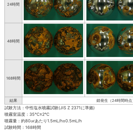
24時間
48時間
168時間
結果
錆発生（24時間時点
試験方法：中性塩水噴霧試験(JIS Z 2371に準拠)
噴霧室温度：35℃±2℃
噴霧量：約80㎠あたり1.5mL/h±0.5mL/h
試験時間：168時間