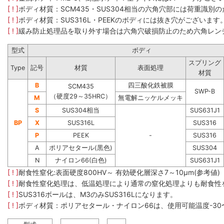
[ ! ]
ボディ材質：SCM435​・SUS304​相当の六角穴部には荷重
[ ! ]
ボディ材質：SUS316L・PEEKのボディには抜き穴がございます
[ ! ]
緩み防止処理品を取り外す場合は六角穴破損防止のため六角レン
型式
ボディ
スプリング
Type
記号
材質
表面処理
材質
B
四三酸化鉄被膜
SCM435
SWP-B
（硬度29～35HRC）
M
無電解ニッケルメッキ
S
SUS304相当
SUS631J1
BP
X
SUS316L
SUS316
P
PEEK
-
SUS316
A
ポリアセタール(黒色)
SUS304
N
ナイロン66(白色)
SUS631J1
[ ! ]
耐食性窒化:表面硬度800HV～ 有効硬化層深さ7～10μm(参考値)
[ ! ]
耐食性窒化処理は、低温処理により通常の窒化処理よりも耐食性
[ ! ]
SUS316ボールは、M3のみSUS316Lになります。
[ ! ]
ボディ材質：ポリアセタール・ナイロン66は、使用可能温度-30