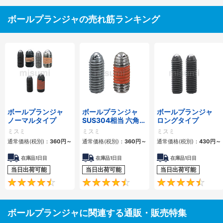
ボールプランジャの売れ筋ランキング
ボールプランジャ
ボールプランジャ
ボールプランジャ
ノーマルタイプ
SUS304相当 六角穴
ロングタイプ
タイプ
ミスミ
ミスミ
ミスミ
通常価格(税別)：
360
円
～
通常価格(税別)：
360
円
～
通常価格(税別)：
430
円
～
在庫品1日目
在庫品1日目
在庫品1日目
当日出荷可能
当日出荷可能
当日出荷可能
4.6
4.5
ボールプランジャに関連する通販・販売特集