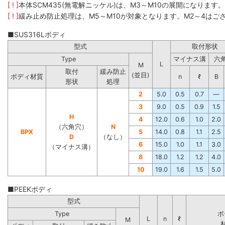
[ ! ]
本体SCM435(無電解ニッケル)は、M3～M10の展開になります
[ ! ]
緩み止め防止処理は、M5～M10が対象となります。M2～4はご
■SUS316Lボディ
型式
取付形状
Type
マイナス溝
六
L
M
取付
緩み防止
(並目)
ボディ材質
n
ℓ
B
形状
処理
2
5.0
0.5
0.7
―
3
9.0
0.5
0.9
1.5
H
4
12.0
0.6
1.0
2.0
（六角穴）
N
BPX
5
14.0
0.8
1.1
2.5
D
（なし）
6
15.0
1.0
1.1
3.0
（マイナス溝）
8
18.0
1.2
1.2
4.0
10
19.0
1.6
1.5
5.0
■PEEKボディ
型式
Type
ボ
L
n
ℓ
M