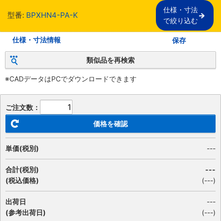
仕様・寸法

型番:
BPXHN4-PA-K
で絞り込む
仕様・寸法情報
保存
類似品を再検索
※CADデータはPCでダウンロードできます
ご注文数：
価格を確認
単価(税別)
---
合計(税別)
---
(税込価格)
(
---
)
出荷日
---
(参考出荷日)
(---)