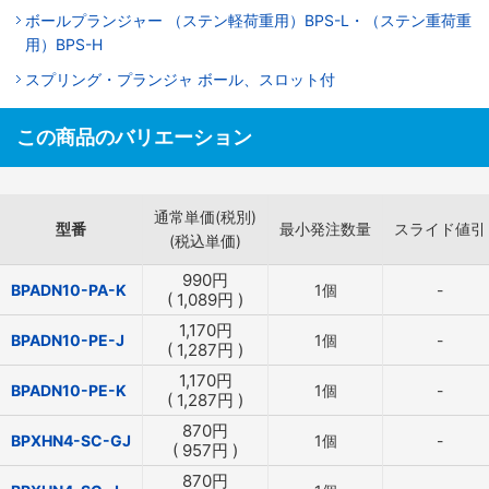
ボールプランジャー （ステン軽荷重用）BPS-L・（ステン重荷重
用）BPS-H
スプリング・プランジャ ボール、スロット付
この商品のバリエーション
通常単価(税別)
型番
最小発注数量
スライド値引
(税込単価)
990
円
BPADN10-PA-K
1個
-
(
1,089
円
)
1,170
円
BPADN10-PE-J
1個
-
(
1,287
円
)
1,170
円
BPADN10-PE-K
1個
-
(
1,287
円
)
870
円
BPXHN4-SC-GJ
1個
-
(
957
円
)
870
円