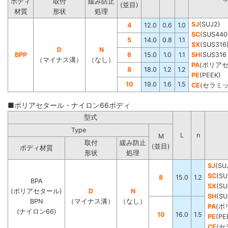
ボディ
取付
緩み防止
(並目)
材質
形状
処理
SJ
(SUJ2)
4
12.0
0.6
1.0
SC
(SUS440
5
14.0
0.8
1.1
SX
(SUS316
D
N
BPP
6
15.0
1.0
1.1
SH
(SUS3
（マイナス溝）
（なし）
PA
(ポリア
8
18.0
1.2
1.2
PE
(PEEK)
10
19.0
1.6
1.5
CE
(セラミッ
■ポリアセタール・ナイロン66ボディ
型式
Type
L
n
M
取付
緩み防止
(並目)
ボディ材質
形状
処理
SJ
(SU
SC
(SU
8
15.0
1.2
BPA
SX
(SU
(ポリアセタール)
D
N
SH
(S
BPN
（マイナス溝）
（なし）
PA
(ポ
(ナイロン66)
10
16.0
1.5
PE
(PE
CE
(セ