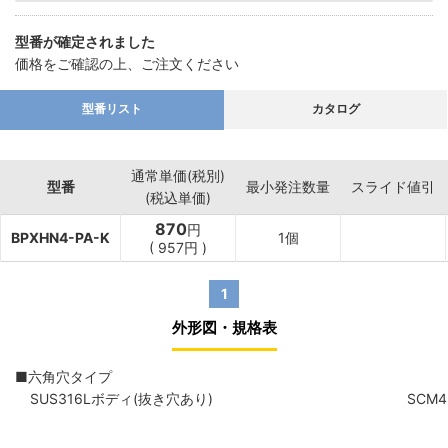
型番が確定されました
価格をご確認の上、ご注文ください
型番リスト
カタログ
通常単価(税別)
型番
最小発注数量
スライド値引
(税込単価)
870
円
BPXHN4-PA-K
1個
(
957
円
)
1
外形図・規格表
■六角穴タイプ
SUS316Lボディ(抜き穴あり)
SCM