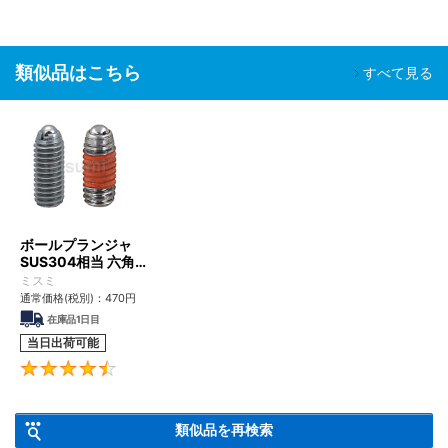
類似品はこちら
すべて見る
ボールプランジャ
SUS304相当 六角穴
タイプ​
ミスミ
通常価格(税別)：
470
円
在庫品1日目
当日出荷可能
4.5
類似品を再検索