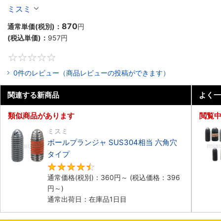
ミスミ
870
通常単価(税別)：
円
(税込単価)：
957
円
0
0件のレビュー（商品レビューの投稿ができます）
関連する新商品
よく一
類似商品があります
閲覧
ミスミ
ボールプランジャ SUS304相当 六角穴
タイプ​
4.5
通常価格(税別)：
360
円
～
(税込価格：
396
円
～)
通常出荷日：在庫品1日目