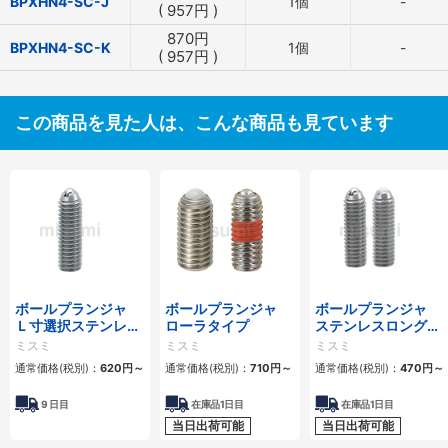
BPXHN4-SC-J
1個
-
(
957
円
)
870
円
BPXHN4-SC-K
1個
-
(
957
円
)
この商品を見た人は、こんな商品も見ています
ボールプランジャ
ボールプランジャ
ボールプランジャ
Ｌ寸選択ステンレス
ローラタイプ
ステンレスロングタ
ロングタイプ
イプ
ミスミ
ミスミ
ミスミ
通常価格(税別)：
620
円
～
通常価格(税別)：
710
円
～
通常価格(税別)：
470
円
～
9
日目
在庫品1日目
在庫品1日目
当日出荷可能
当日出荷可能