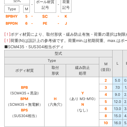
型式
ボール材質
荷重
-
-
記号
記号
Type
M
-
SC
-
BPBHY
5
K
BPPDN
6
-
PE
-
J
[ ! ]
ボディ材質により、取付形状・緩み防止有無・荷重の選択は制限
[ ! ]
荷重(N)は設計上の参考値です。荷重min.は初期荷重、max.はボー
■SCM435・SUS304相当ボディ
型式
Type
L
M
取付
緩み防止
(並目)
ボディ材質
形状
処理
2
5.0
0
BPB
3
7.0
1
(SCM435＋黒染)
Y
4
9.0
2
BPM
H
（あり M3-M10）
5
12.0
2
（SCM435＋無電解）
（六角穴）
N
6
13.0
3
BPS
（なし）
（SUS304相当）
8
15.0
4
10
16.0
5