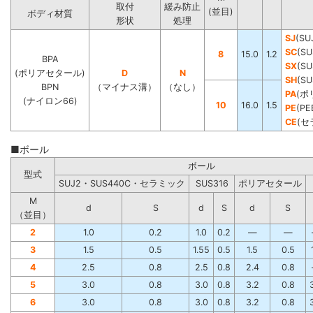
取付
緩み防止
(並目)
ボディ材質
形状
処理
SJ
(SU
SC
(SU
8
15.0
1.2
BPA
SX
(SU
(ポリアセタール)
D
N
SH
(S
BPN
（マイナス溝）
（なし）
PA
(ポ
(ナイロン66)
10
16.0
1.5
PE
(PE
CE
(セ
■ボール
ボール
型式
SUJ2・SUS440C・セラミック
SUS316
ポリアセタール
M
d
S
d
S
d
S
（並目）
2
1.0
0.2
1.0
0.2
―
―
3
1.5
0.5
1.55
0.5
1.5
0.5
4
2.5
0.8
2.5
0.8
2.4
0.8
5
3.0
0.8
3.0
0.8
3.2
0.8
6
3.0
0.8
3.0
0.8
3.2
0.8