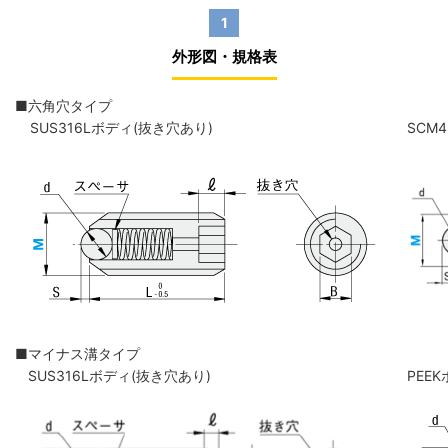
1
外形図・規格表
■六角穴タイプ
SUS316Lボディ(抜き穴あり)
SCM
■マイナス溝タイプ
SUS316Lボディ(抜き穴あり)
PEE