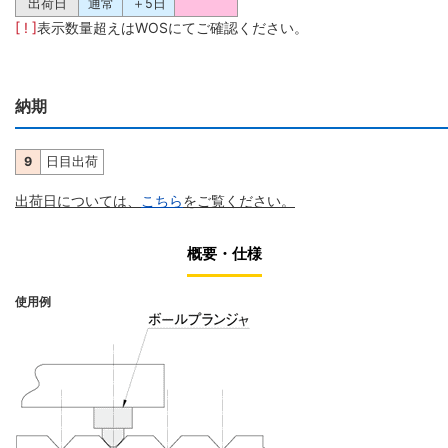
出荷日
通常
＋5日
[ ! ]
表示数量超えはWOSにてご確認ください。
納期
9
日目出荷
出荷日については、
こちら
をご覧ください。
概要・仕様
使用例