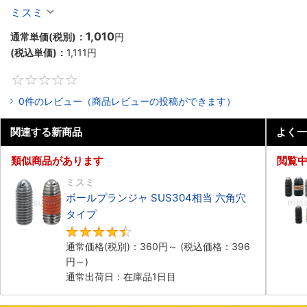
ミスミ
1,010
通常単価(税別)：
円
(税込単価)：
1,111
円
0
0件のレビュー（商品レビューの投稿ができます）
関連する新商品
よく一
類似商品があります
閲覧
ミスミ
ボールプランジャ SUS304相当 六角穴
タイプ​
4.5
通常価格(税別)：
360
円
～
(税込価格：
396
円
～)
通常出荷日：在庫品1日目