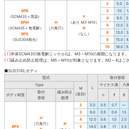
2
5.0
0
BPB
3
7.0
1
(SCM435＋黒染)
Y
4
9.0
2
BPM
H
（あり M3-M10）
5
12.0
2
（SCM435＋無電解）
（六角穴）
N
6
13.0
3
BPS
（なし）
（SUS304相当）
8
15.0
4
10
16.0
5
[ ! ]
本体SCM435(無電解ニッケル)は、M3～M10の展開になります
[ ! ]
緩み止め防止処理は、M5～M10が対象となります。M2～4はご
■SUS316Lボディ
型式
取付形状
Type
マイナス溝
六
L
M
取付
緩み防止
(並目)
ボディ材質
n
ℓ
B
形状
処理
2
5.0
0.5
0.7
―
3
9.0
0.5
0.9
1.5
H
4
12.0
0.6
1.0
2.0
（六角穴）
N
BPX
5
14.0
0.8
1.1
2.5