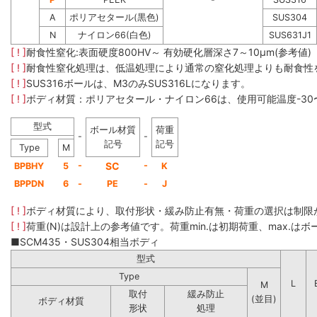
A
ポリアセタール(黒色)
SUS304
N
ナイロン66(白色)
SUS631J1
[ ! ]
耐食性窒化:表面硬度800HV～ 有効硬化層深さ7～10μm(参考値)
[ ! ]
耐食性窒化処理は、低温処理により通常の窒化処理よりも耐食性
[ ! ]
SUS316ボールは、M3のみSUS316Lになります。
[ ! ]
ボディ材質：ポリアセタール・ナイロン66は、使用可能温度-30
型式
ボール材質
荷重
-
-
記号
記号
Type
M
-
SC
-
BPBHY
5
K
BPPDN
6
-
PE
-
J
[ ! ]
ボディ材質により、取付形状・緩み防止有無・荷重の選択は制限
[ ! ]
荷重(N)は設計上の参考値です。荷重min.は初期荷重、max.はボー
■SCM435・SUS304相当ボディ
型式
Type
L
M
取付
緩み防止
(並目)
ボディ材質
形状
処理