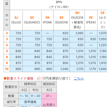
BPN
質
（ナイロン66）
SH
CE
ボ
SJ
SC
PA
SX
(SUS316
PE
(セラ
ー
(SUJ2)
(SUS440C)
(POM)
(SUS316)
＋耐食性
(PEEK)
ミッ
ル
窒化)
ク)
2
720
720
―
920
1,060
―
1,070
3
720
720
720
920
930
930
1,050
4
720
720
720
920
930
―
1,220
5
840
840
840
870
1,010
1,010
1,190
6
840
840
840
870
1,010
1,010
1,190
8
870
870
870
900
1,070
1,070
1,610
10
990
990
990
1,040
1,170
1,170
1,640
■
数量スライド価格
（
[ ! ]
1円未満切り捨て）
こちら
標準対応
個別対応
数量区分
小口
中口
大口
数量
1～10
11～20
21～
値引率
基準価格
お見積り