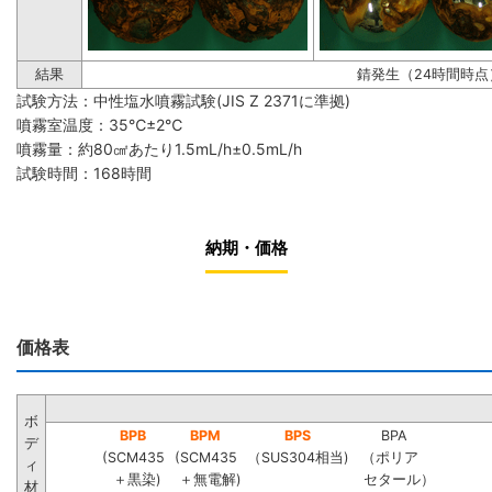
結果
錆発生（24時間時点
試験方法：中性塩水噴霧試験(JIS Z 2371に準拠)
噴霧室温度：35℃±2℃
噴霧量：約80㎠あたり1.5mL/h±0.5mL/h
試験時間：168時間
納期・価格
価格表
ボ
BPB
BPM
BPS
BPA
デ
(SCM435
(SCM435
（SUS304相当)
（ポリア
ィ
＋黒染)
＋無電解)
セタール）
材