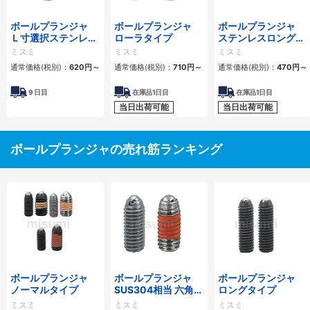
ボールプランジャ
ボールプランジャ
ボールプランジャ
Ｌ寸選択ステンレス
ローラタイプ
ステンレスロングタ
ロングタイプ
イプ
ミスミ
ミスミ
ミスミ
通常価格(税別)：
620
円
～
通常価格(税別)：
710
円
～
通常価格(税別)：
470
円
～
9
日目
在庫品1日目
在庫品1日目
当日出荷可能
当日出荷可能
ボールプランジャの売れ筋ランキング
ボールプランジャ
ボールプランジャ
ボールプランジャ
ノーマルタイプ
SUS304相当 六角穴
ロングタイプ
タイプ
ミスミ
ミスミ
ミスミ