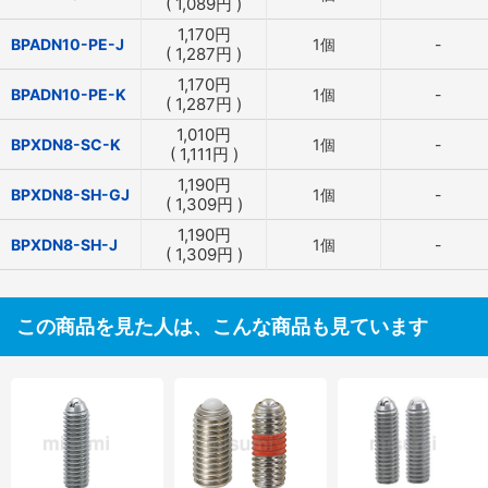
(
1,089
円
)
1,170
円
BPADN10-PE-J
1個
-
(
1,287
円
)
1,170
円
BPADN10-PE-K
1個
-
(
1,287
円
)
1,010
円
BPXDN8-SC-K
1個
-
(
1,111
円
)
1,190
円
BPXDN8-SH-GJ
1個
-
(
1,309
円
)
1,190
円
BPXDN8-SH-J
1個
-
(
1,309
円
)
この商品を見た人は、こんな商品も見ています