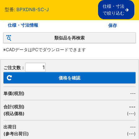
仕様・寸法

型番:
BPXDN8-SC-J
で絞り込む
仕様・寸法情報
保存
類似品を再検索
※CADデータはPCでダウンロードできます
ご注文数：
価格を確認
単価(税別)
---
合計(税別)
---
(税込価格)
(
---
)
出荷日
---
(参考出荷日)
(---)