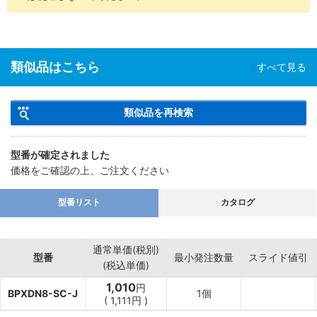
類似品はこちら
すべて見る
類似品を再検索
型番が確定されました
価格をご確認の上、ご注文ください
型番リスト
カタログ
通常単価(税別)
型番
最小発注数量
スライド値引
(税込単価)
1,010
円
BPXDN8-SC-J
1個
(
1,111
円
)