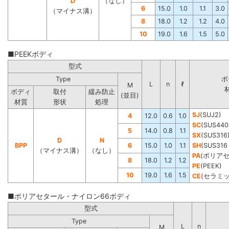
D
（なし）
6
15.0
1.0
1.1
3.0
（マイナス溝）
8
18.0
1.2
1.2
4.0
10
19.0
1.6
1.5
5.0
■PEEKボディ
型式
Type
ボ
L
n
ℓ
M
ボディ
取付
緩み防止
(並目)
材質
形状
処理
SJ
(SUJ2)
4
12.0
0.6
1.0
SC
(SUS440
5
14.0
0.8
1.1
SX
(SUS316
D
N
BPP
6
15.0
1.0
1.1
SH
(SUS3
（マイナス溝）
（なし）
PA
(ポリア
8
18.0
1.2
1.2
PE
(PEEK)
10
19.0
1.6
1.5
CE
(セラミッ
■ポリアセタール・ナイロン66ボディ
型式
Type
L
n
M