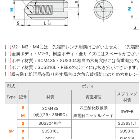
[ ! ]
M2・M3・M4には、先端部レンチ用溝はございません。（先端
[ ! ]
金属ボディ：M2-3、樹脂ボディ：全サイズにはスペーサがござ
[ ! ]
ボディ材質：SCM435​・SUS304​相当の六角穴部には荷重
[ ! ]
ボディ材質：SUS316L・PEEKのボディには抜き穴がございます
[ ! ]
緩み防止処理品を取り外す場合は六角穴破損防止のため六角レン
型式
ボディ
スプリング
Type
記号
材質
表面処理
材質
B
四三酸化鉄被膜
SCM435
SWP-B
（硬度29～35HRC）
M
無電解ニッケルメッキ
S
SUS304相当
SUS631J1
BP
X
SUS316L
SUS316
P
PEEK
-
SUS316