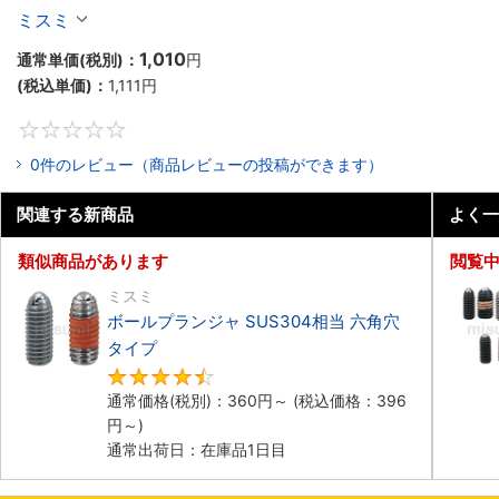
ミスミ
1,010
通常単価(税別)：
円
(税込単価)：
1,111
円
0
0件のレビュー（商品レビューの投稿ができます）
関連する新商品
よく一
類似商品があります
閲覧
ミスミ
ボールプランジャ SUS304相当 六角穴
タイプ​
4.5
通常価格(税別)：
360
円
～
(税込価格：
396
円
～)
通常出荷日：在庫品1日目