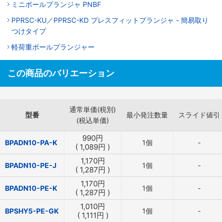
ミニボールプランジャ PNBF
PPRSC-KU／PPRSC-KD プレスフィットプランジャ - 簡易取り
つけタイプ
軽荷重ボールプランジャー
この商品のバリエーション
通常単価(税別)
型番
最小発注数量
スライド値引
(税込単価)
990
円
BPADN10-PA-K
1個
-
(
1,089
円
)
1,170
円
BPADN10-PE-J
1個
-
(
1,287
円
)
1,170
円
BPADN10-PE-K
1個
-
(
1,287
円
)
1,010
円
BPSHY5-PE-GK
1個
-
(
1,111
円
)