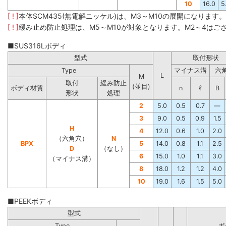
10
16.0
5
[ ! ]
本体SCM435(無電解ニッケル)は、M3～M10の展開になります
[ ! ]
緩み止め防止処理は、M5～M10が対象となります。M2～4はご
■SUS316Lボディ
型式
取付形状
Type
マイナス溝
六
L
M
取付
緩み防止
(並目)
ボディ材質
n
ℓ
B
形状
処理
2
5.0
0.5
0.7
―
3
9.0
0.5
0.9
1.5
H
4
12.0
0.6
1.0
2.0
（六角穴）
N
BPX
5
14.0
0.8
1.1
2.5
D
（なし）
6
15.0
1.0
1.1
3.0
（マイナス溝）
8
18.0
1.2
1.2
4.0
10
19.0
1.6
1.5
5.0
■PEEKボディ
型式
Type
ボ