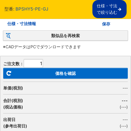
仕様・寸法

型番:
BPSHY5-PE-GJ
で絞り込む
仕様・寸法情報
保存
類似品を再検索
※CADデータはPCでダウンロードできます
ご注文数：
価格を確認
単価(税別)
---
合計(税別)
---
(税込価格)
(
---
)
出荷日
---
(参考出荷日)
(---)