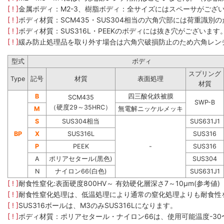
[ ! ]
金属ボディ：M2-3、樹脂ボディ：全サイズにはスペーサがござ
[ ! ]
ボディ材質：SCM435​・SUS304​相当の六角穴部には荷重
[ ! ]
ボディ材質：SUS316L・PEEKのボディには抜き穴がございます
[ ! ]
緩み防止処理品を取り外す場合は六角穴破損防止のため六角レン
型式
ボディ
スプリング
Type
記号
材質
表面処理
材質
B
四三酸化鉄被膜
SCM435
SWP-B
（硬度29～35HRC）
M
無電解ニッケルメッキ
S
SUS304相当
SUS631J1
BP
X
SUS316L
SUS316
P
PEEK
-
SUS316
A
ポリアセタール(黒色)
SUS304
N
ナイロン66(白色)
SUS631J1
[ ! ]
耐食性窒化:表面硬度800HV～ 有効硬化層深さ7～10μm(参考値)
[ ! ]
耐食性窒化処理は、低温処理により通常の窒化処理よりも耐食性
[ ! ]
SUS316ボールは、M3のみSUS316Lになります。
[ ! ]
ボディ材質：ポリアセタール・ナイロン66は、使用可能温度-30