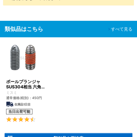
類似品はこちら
すべて見る
ボールプランジャ
SUS304相当 六角穴
タイプ​
ミスミ
通常価格(税別)：
450
円
在庫品1日目
当日出荷可能
4.5