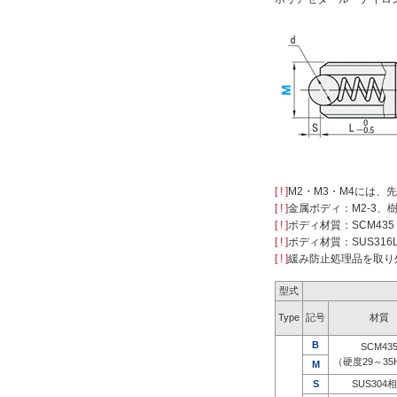
[ ! ]
M2・M3・M4には
[ ! ]
金属ボディ：M2-3
[ ! ]
ボディ材質：SCM43
[ ! ]
ボディ材質：SUS31
[ ! ]
緩み防止処理品を取り
型式
Type
記号
材質
B
SCM43
（硬度29～35
M
S
SUS304