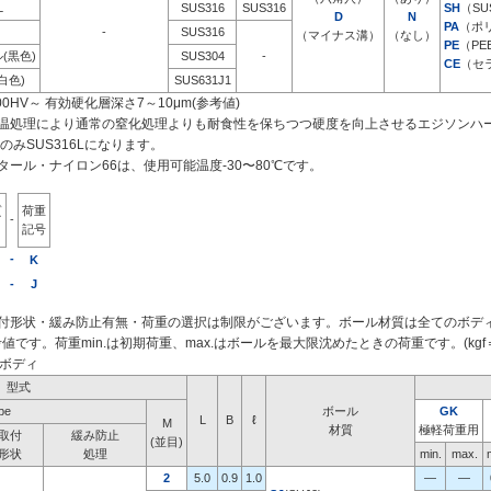
L
SUS316
SUS316
SH
（SU
D
N
PA
（ポ
-
SUS316
（マイナス溝）
（なし）
PE
（PE
(黒色)
SUS304
-
CE
（セ
白色)
SUS631J1
0HV～ 有効硬化層深さ7～10μm(参考値)
温処理により通常の窒化処理よりも耐食性を保ちつつ硬度を向上させるエジソンハ
3のみSUS316Lになります。
ール・ナイロン66は、使用可能温度-30〜80℃です。
質
荷重
-
記号
-
K
-
J
付形状・緩み防止有無・荷重の選択は制限がございます。ボール材質は全てのボデ
値です。荷重min.は初期荷重、max.はボールを最大限沈めたときの荷重です。(kgf＝N×
当ボディ
型式
pe
ボール
GK
L
B
ℓ
M
材質
極軽荷重用
取付
緩み防止
(並目)
形状
処理
min.
max.
2
5.0
0.9
1.0
―
―