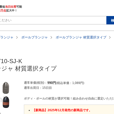
最短
当日出荷
5万点
拡大中！
プランジャ
ボールプランジャ
ボールプランジャ 材質選択タイプ
0-SJ-K

ジャ 材質選択タイプ
通常単価(税別)
990
円
税込単価
1,089
円
通常出荷日：
15日目
ボディ・ボールの材質が選択可能！組み合わせ自由に選定いただ
【新商品】2025年12月発売の新商品です。