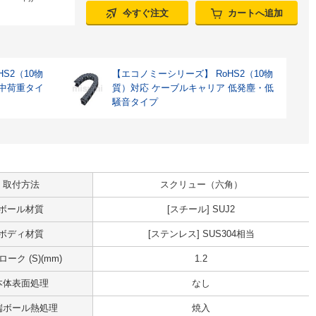
今すぐ注文
カートへ追加
S2（10物
【エコノミーシリーズ】 RoHS2（10物
 中荷重タイ
質）対応 ケーブルキャリア 低発塵・低
騒音タイプ
取付方法
スクリュー（六角）
ボール材質
[スチール] SUJ2
ボディ材質
[ステンレス] SUS304相当
ーク (S)(mm)
1.2
本体表面処理
なし
端ボール熱処理
焼入