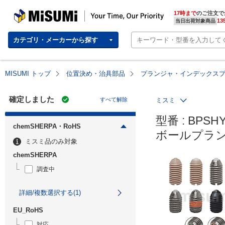
MISUMI | Your Time, Our Priority
17時まで
のご注文で
13
当日出荷対象商品
カテゴリ・メーカーから探す
MISUMI トップ
位置決め・治具部品
プランジャ・インデックス
確定しました
すべて解除
ミスミ
型番 : BPSHY1
chemSHERPA・RoHS
ボールプラン
ミスミ品のみ対象
chemSHERPA
調査中
詳細/複数選択する(1)
EU_RoHS
対応