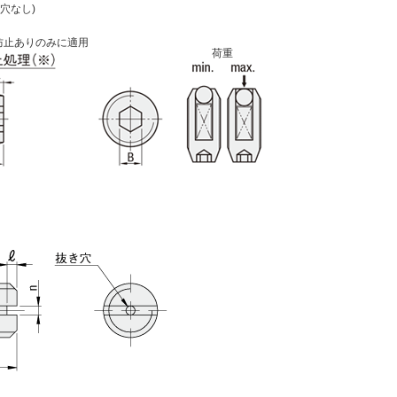
き穴なし)
防止ありのみに適用
荷重