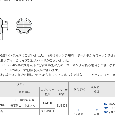
、先端部レンチ用溝はございません。（先端部レンチ用溝＝ボール側から専用レンチ
、樹脂ボディ：全サイズにはスペーサがございません。
5​・SUS304​相当の六角穴部には荷重識別のため、マーキングがある場合がございま
6L・PEEKのボディには抜き穴がございます。
外す場合は六角穴破損防止のため六角レンチを真っ直ぐ挿入してください。また、
ボディ
緩み防止
取付形状
スプリング
スペーサ
処理
表面処理
材質
材質
四三酸化鉄被膜
5
SWP-B
SJ
（SU
HRC）
無電解ニッケルメッキ
SUS304
SC
（SU
H
Y
相当
SUS631J1
SX
（SU
（六角穴）
（あり）