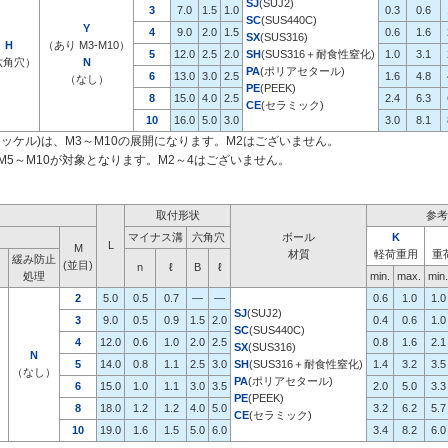
SJ
(SUJ2)
3
7.0
1.5
1.0
0.3
0.6
SC
(SUS440C)
Y
4
9.0
2.0
1.5
0.6
1.6
SX
(SUS316)
H
（あり M3-M10）
5
12.0
2.5
2.0
SH
(SUS316＋耐食性窒化)
1.0
3.1
六角穴）
N
PA
(ポリアセタール)
6
13.0
3.0
2.5
1.6
4.8
（なし）
PE
(PEEK)
8
15.0
4.0
2.5
2.4
6.3
CE
(セラミック)
10
16.0
5.0
3.0
3.0
8.1
解ニッケル)は、M3～M10の展開になります。M2はございません。
5～M10が対象となります。M2～4はございません。
取付形状
参考
マイナス溝
六角穴
ボール
K
L
M
材質
軽荷重用
重
緩み防止
(並目)
n
ℓ
B
ℓ
処理
min.
max.
min.
2
5.0
0.5
0.7
―
―
0.6
1.0
1.0
SJ
(SUJ2)
3
9.0
0.5
0.9
1.5
2.0
0.4
0.6
1.0
SC
(SUS440C)
4
12.0
0.6
1.0
2.0
2.5
0.8
1.6
2.1
SX
(SUS316)
N
5
14.0
0.8
1.1
2.5
3.0
SH
(SUS316＋耐食性窒化)
1.4
3.2
3.5
（なし）
PA
(ポリアセタール)
6
15.0
1.0
1.1
3.0
3.5
2.0
5.0
3.3
）
PE
(PEEK)
8
18.0
1.2
1.2
4.0
5.0
3.2
6.2
5.7
CE
(セラミック)
10
19.0
1.6
1.5
5.0
6.0
3.4
8.2
6.0