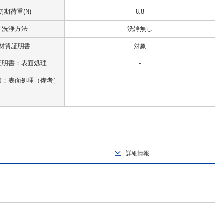
初期荷重(N)
8.8
洗浄方法
洗浄無し
材質証明書
対象
証明書：表面処理
-
書：表面処理（備考）
-
-
-
詳細情報