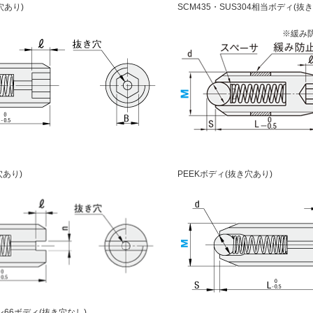
穴あり)
SCM435・SUS304相当ボディ(抜
※緩み
穴あり)
PEEKボディ(抜き穴あり)
66ボディ(抜き穴なし)