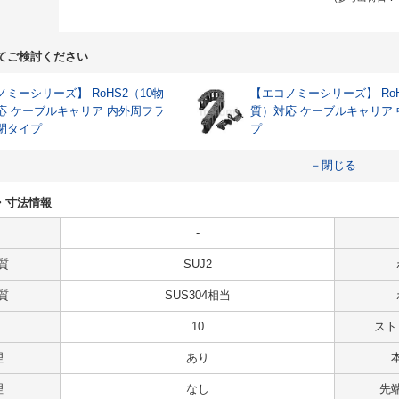
てご検討ください
ミーシリーズ】 RoHS2（10物
【エコノミーシリーズ】 RoH
応 ケーブルキャリア 内外周フラ
質）対応 ケーブルキャリア
閉タイプ
プ
－閉じる
様・寸法情報
-
質
SUJ2
質
SUS304相当
10
ストロ
理
あり
理
なし
先