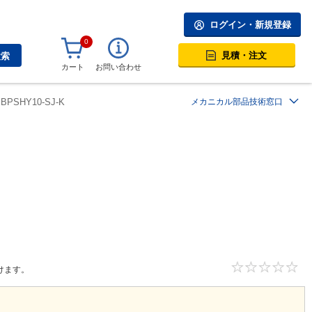
ログイン・新規登録
0
見積・注文
検索
カート
お問い合わせ
BPSHY10-SJ-K
メカニカル部品技術窓口
けます。