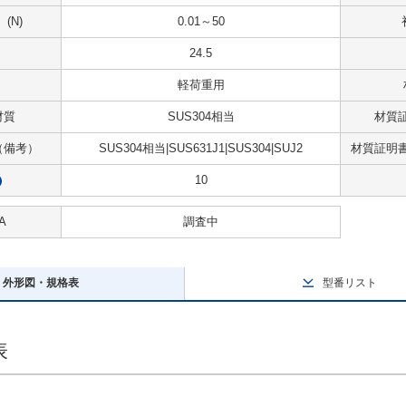
(N)
0.01～50
24.5
軽荷重用
材質
SUS304相当
材質
（備考）
SUS304相当|SUS631J1|SUS304|SUJ2
材質証明
10
?
A
調査中
外形図・規格表
型番リスト
表