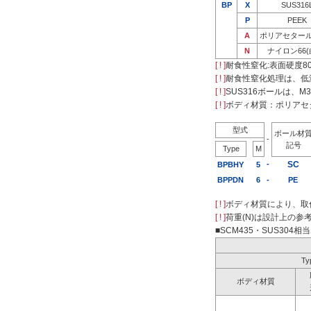
BP
X
SUS316
P
PEEK
A
ポリアセタール
N
ナイロン66(
[ ! ]
耐食性窒化:表面硬度80
[ ! ]
耐食性窒化処理は、低
[ ! ]
SUS316ボールは、M
[ ! ]
ボディ材質：ポリアセタ
型式
ボール材
-
記号
Type
M
-
SC
BPBHY
5
BPPDN
6
-
PE
[ ! ]
ボディ材質により、取
[ ! ]
荷重(N)は設計上の参考
■SCM435・SUS304相
Ty
ボディ材質