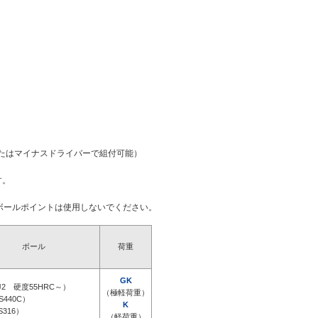
またはマイナスドライバーで組付可能）
す。
ボールポイントは使用しないでください。
ボール
荷重
GK
J2 硬度55HRC～）
（極軽荷重）
S440C）
K
S316）
（軽荷重）