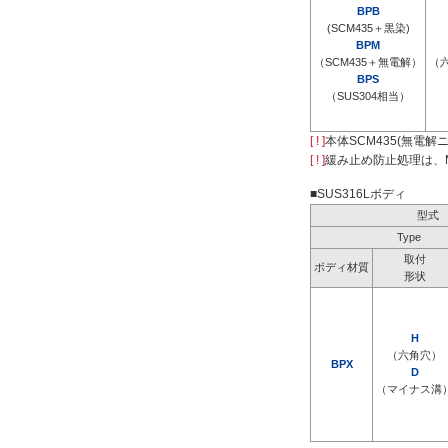
BPB
(SCM435＋黒染)
BPM
（SCM435＋無電解）
（
BPS
（SUS304相当）
[ ! ]
本体SCM435(無電
[ ! ]
緩み止め防止処理は、M
■SUS316Lボディ
型式
Type
取付
ボディ材質
形状
H
（六角穴）
BPX
D
（マイナス溝