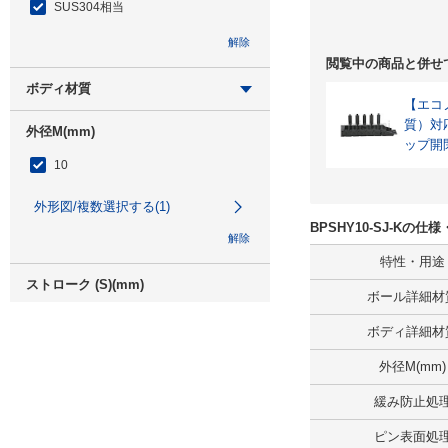
SUS304相当
解除
解除
閲覧中の商品と併せ
ボディ材質
【エコノ
ステンレス
質）対
外径M(mm)
ップ開
SUS304相当
10
解除
外形図/複数選択する(1)
BPSHY10-SJ-Kの仕
解除
特性・用途
ストローク (S)(mm)
ボール詳細材
1.2
ボディ詳細材
外形図/複数選択する(1)
外径M(mm)
解除
緩み防止処
ピン表面処
緩み防止処理