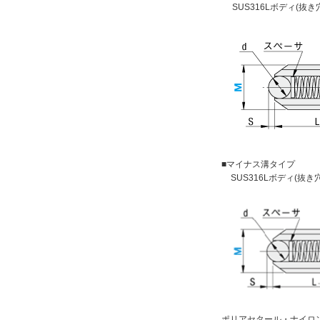
荷重
SUS316Lボディ(抜き
軽荷重用
解除
タイプ
BPSHY
CAD
■マイナス溝タイプ
2D
SUS316Lボディ(抜き
3D
出荷日
すべて
15日以内
ポリアセタール・ナイロン