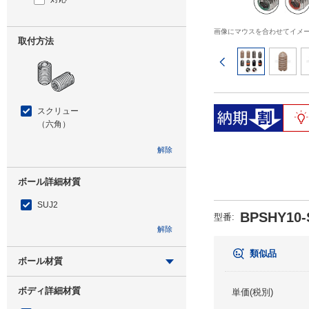
画像にマウスを合わせてイメ
取付方法
前のページ
スクリュー
（六角）
解除
ボール詳細材質
SUJ2
BPSHY10-
型番
:
解除
類似品
ボール材質
スチール
ボディ詳細材質
単価(税別)
SUJ2