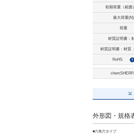
あり
初期荷重（範囲）
最大荷重(N)
解除
荷重
本体表面処理
材質証明書：
なし
材質証明書：材質
解除
RoHS
先端ボール熱処理
chemSHERP
焼入
解除
初期荷重(N)
8.8
外形図・規格
解除
■六角穴タイプ