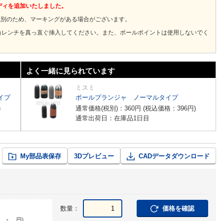
ボディを追加いたしました。
荷重識別のため、マーキングがある場合がございます。
角レンチを真っ直ぐ挿入してください。また、ボールポイントは使用しないでく
よく一緒に見られています
ミスミ
プ​
ボールプランジャ ノーマルタイプ
)
通常価格(税別)：
360
円
(税込価格：
396
円
)
通常出荷日：在庫品1日目
My部品表保存
3Dプレビュー
CADデータダウンロード
数量：
価格を確認
-
円
)