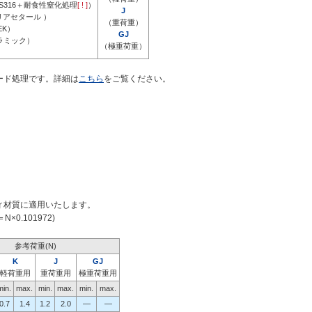
S316＋耐食性窒化処理
[ ! ]
）
J
リアセタール ）
（重荷重）
EK）
GJ
ラミック）
（極重荷重）
ード処理です。詳細は
こちら
をご覧ください。
ィ材質に適用いたします。
0.101972)
参考荷重(N)
K
J
GJ
軽荷重用
重荷重用
極重荷重用
min.
max.
min.
max.
min.
max.
0.7
1.4
1.2
2.0
―
―