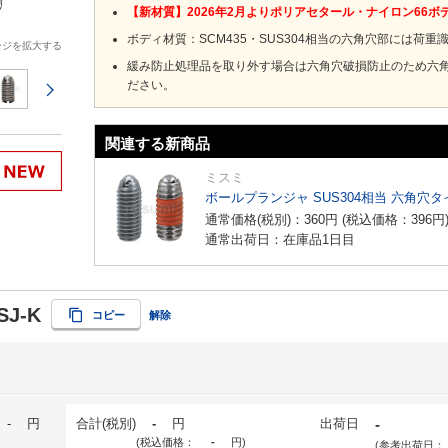
【新材質】2026年2月よりポリアセタール・ナイロン66
ボディ材質：SCM435​・SUS304​相当の六角穴部には
ージを拡大する
緩み防止処理品を取り外す場合は六角穴破損防止のため六
ださい。
次のページ
関連する新商品
ミスミ
ボールプランジャ SUS304相当 六角穴タイ
通常価格(税別)：
360
円
(税込価格：
396
円
通常出荷日：在庫品1日目
SJ-K
コピー
解除
-
円
合計(税別)
-
円
出荷日
-
(税込価格：
-
円
)
(参考出荷日：