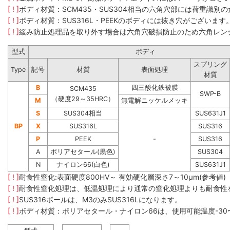
[ ! ]
ボディ材質：SCM435​・SUS304​相当の六角穴部には荷重
[ ! ]
ボディ材質：SUS316L・PEEKのボディには抜き穴がございます
[ ! ]
緩み防止処理品を取り外す場合は六角穴破損防止のため六角レン
型式
ボディ
スプリング
Type
記号
材質
表面処理
材質
B
四三酸化鉄被膜
SCM435
SWP-B
（硬度29～35HRC）
M
無電解ニッケルメッキ
S
SUS304相当
SUS631J1
BP
X
SUS316L
SUS316
P
PEEK
-
SUS316
A
ポリアセタール(黒色)
SUS304
N
ナイロン66(白色)
SUS631J1
[ ! ]
耐食性窒化:表面硬度800HV～ 有効硬化層深さ7～10μm(参考値)
[ ! ]
耐食性窒化処理は、低温処理により通常の窒化処理よりも耐食性
[ ! ]
SUS316ボールは、M3のみSUS316Lになります。
[ ! ]
ボディ材質：ポリアセタール・ナイロン66は、使用可能温度-30