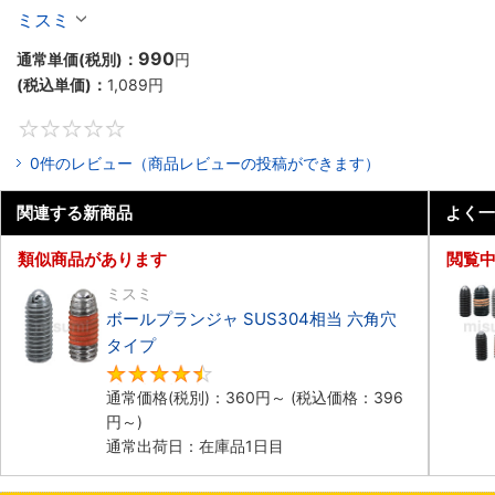
ミスミ
990
通常単価(税別)：
円
(税込単価)：
1,089
円
0
0件のレビュー（商品レビューの投稿ができます）
関連する新商品
よく一
類似商品があります
閲覧
ミスミ
ボールプランジャ SUS304相当 六角穴
タイプ​
4.5
通常価格(税別)：
360
円
～
(税込価格：
396
円
～)
通常出荷日：在庫品1日目