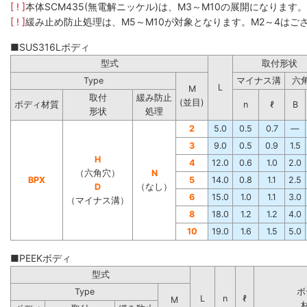
[ ! ]
本体SCM435(無電解ニッケル)は、M3～M10の展開になります
[ ! ]
緩み止め防止処理は、M5～M10が対象となります。M2～4はご
■SUS316Lボディ
型式
取付形状
Type
マイナス溝
六
L
M
取付
緩み防止
(並目)
ボディ材質
n
ℓ
B
形状
処理
2
5.0
0.5
0.7
―
3
9.0
0.5
0.9
1.5
H
4
12.0
0.6
1.0
2.0
（六角穴）
N
BPX
5
14.0
0.8
1.1
2.5
D
（なし）
6
15.0
1.0
1.1
3.0
（マイナス溝）
8
18.0
1.2
1.2
4.0
10
19.0
1.6
1.5
5.0
■PEEKボディ
型式
Type
ボ
L
n
ℓ
M