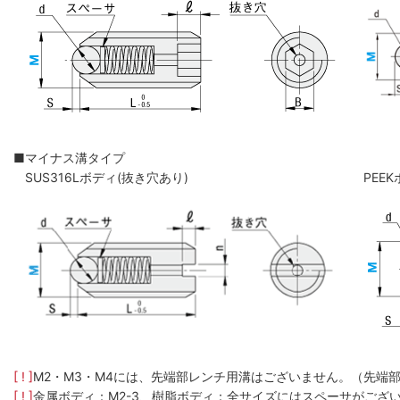
■マイナス溝タイプ
SUS316Lボディ(抜き穴あり)
PEE
[ ! ]
M2・M3・M4には、先端部レンチ用溝はございません。（先端
[ ! ]
金属ボディ：M2-3、樹脂ボディ：全サイズにはスペーサがござ