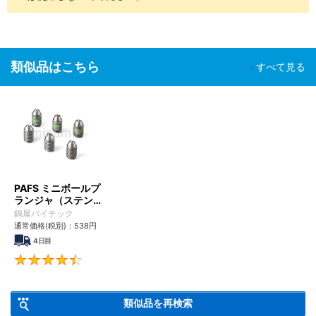
類似品はこちら
すべて見る
PAFS ミニボールプ
ランジャ（ステンレ
ス製）
鍋屋バイテック
通常価格(税別)：
538
円
4日目
4.5
類似品を再検索