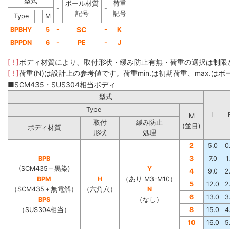
型式
ボール材質
荷重
-
-
記号
記号
Type
M
-
SC
-
BPBHY
5
K
BPPDN
6
-
PE
-
J
[ ! ]
ボディ材質により、取付形状・緩み防止有無・荷重の選択は制限
[ ! ]
荷重(N)は設計上の参考値です。荷重min.は初期荷重、max.はボー
■SCM435・SUS304相当ボディ
型式
Type
L
M
取付
緩み防止
(並目)
ボディ材質
形状
処理
2
5.0
0
BPB
3
7.0
1
(SCM435＋黒染)
Y
4
9.0
2
BPM
H
（あり M3-M10）
5
12.0
2
（SCM435＋無電解）
（六角穴）
N
6
13.0
3
BPS
（なし）
（SUS304相当）
8
15.0
4
10
16.0
5