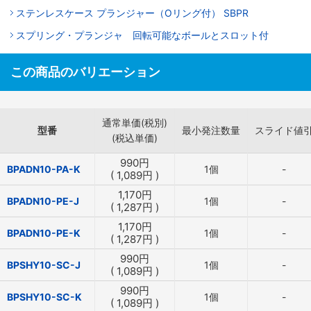
ステンレスケース プランジャー（Oリング付） SBPR
スプリング・プランジャ 回転可能なボールとスロット付
この商品のバリエーション
通常単価(税別)
型番
最小発注数量
スライド値
(税込単価)
990
円
BPADN10-PA-K
1個
-
(
1,089
円
)
1,170
円
BPADN10-PE-J
1個
-
(
1,287
円
)
1,170
円
BPADN10-PE-K
1個
-
(
1,287
円
)
990
円
BPSHY10-SC-J
1個
-
(
1,089
円
)
990
円
BPSHY10-SC-K
1個
-
(
1,089
円
)