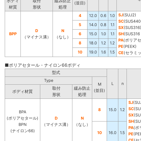
ボディ
取付
緩み防止
(並目)
材質
形状
処理
SJ
(SUJ2)
4
12.0
0.6
1.0
SC
(SUS440
5
14.0
0.8
1.1
SX
(SUS316
D
N
BPP
6
15.0
1.0
1.1
SH
(SUS3
（マイナス溝）
（なし）
PA
(ポリア
8
18.0
1.2
1.2
PE
(PEEK)
10
19.0
1.6
1.5
CE
(セラミッ
■ポリアセタール・ナイロン66ボディ
型式
Type
L
n
M
取付
緩み防止
(並目)
ボディ材質
形状
処理
SJ
(SU
SC
(SU
8
15.0
1.2
BPA
SX
(SU
(ポリアセタール)
D
N
SH
(S
BPN
（マイナス溝）
（なし）
PA
(ポ
(ナイロン66)
10
16.0
1.5
PE
(PE
CE
(セ