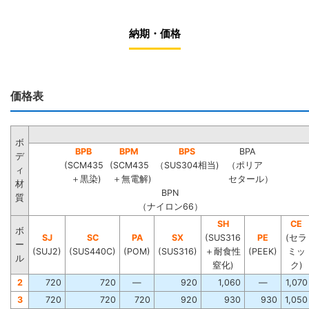
納期・価格
価格表
ボ
BPB
BPM
BPS
BPA
デ
(SCM435
(SCM435
（SUS304相当)
（ポリア
ィ
＋黒染)
＋無電解)
セタール）
材
BPN
質
（ナイロン66）
SH
CE
ボ
SJ
SC
PA
SX
(SUS316
PE
(セラ
ー
(SUJ2)
(SUS440C)
(POM)
(SUS316)
＋耐食性
(PEEK)
ミッ
ル
窒化)
ク)
2
720
720
―
920
1,060
―
1,070
3
720
720
720
920
930
930
1,050