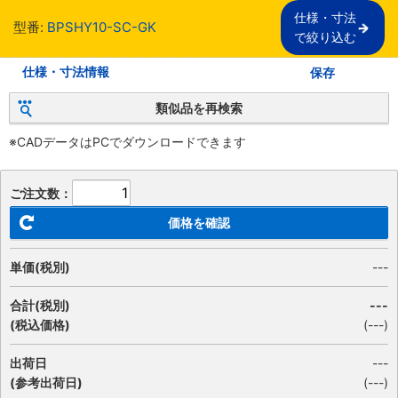
仕様・寸法

型番:
BPSHY10-SC-GK
で絞り込む
仕様・寸法情報
保存
類似品を再検索
※CADデータはPCでダウンロードできます
ご注文数：
価格を確認
単価(税別)
---
合計(税別)
---
(税込価格)
(
---
)
出荷日
---
(参考出荷日)
(---)