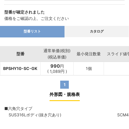
型番が確定されました
価格をご確認の上、ご注文ください
型番リスト
カタログ
通常単価(税別)
型番
最小発注数量
スライド値
(税込単価)
990
円
BPSHY10-SC-GK
1個
(
1,089
円
)
1
外形図・規格表
■六角穴タイプ
SUS316Lボディ(抜き穴あり)
SCM