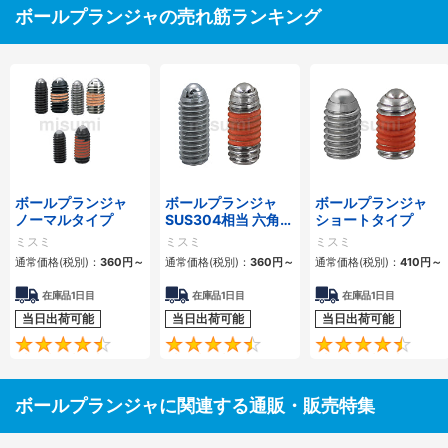
ボールプランジャの売れ筋ランキング
ボールプランジャ
ボールプランジャ
ボールプランジャ
ノーマルタイプ
SUS304相当 六角穴
ショートタイプ
タイプ
ミスミ
ミスミ
ミスミ
通常価格(税別)：
360
円
～
通常価格(税別)：
360
円
～
通常価格(税別)：
410
円
～
在庫品1日目
在庫品1日目
在庫品1日目
当日出荷可能
当日出荷可能
当日出荷可能
4.6
4.5
ボールプランジャに関連する通販・販売特集