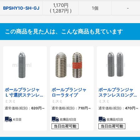
1,170
円
BPSHY10-SH-GJ
1個
-
(
1,287
円
)
この商品を見た人は、こんな商品も見ています
ボールプランジャ
ボールプランジャ
ボールプランジャ
Ｌ寸選択ステンレス
ローラタイプ
ステンレスロングタ
ロングタイプ
イプ
ミスミ
ミスミ
ミスミ
通常価格(税別)：
620
円
～
通常価格(税別)：
710
円
～
通常価格(税別)：
470
円
～
4
日目
在庫品1日目
在庫品1日目
当日出荷可能
当日出荷可能