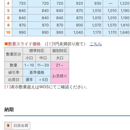
4
720
720
720
920
930
―
1,220
5
840
840
840
870
1,010
1,010
1,190
6
840
840
840
870
1,010
1,010
1,190
8
870
870
870
900
1,070
1,070
1,610
10
990
990
990
1,040
1,170
1,170
1,640
■
数量スライド価格
（
[ ! ]
1円未満切り捨て）
こちら
標準対応
個別対応
数量区分
小口
中口
大口
数量
1～10
11～20
21～
値引率
基準価格
お見積り
出荷日
通常
＋5日
[ ! ]
表示数量超えはWOSにてご確認ください。
納期
9
日目出荷