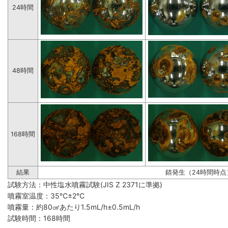
24時間
48時間
168時間
結果
錆発生（24時間時点
試験方法：中性塩水噴霧試験(JIS Z 2371に準拠)
噴霧室温度：35℃±2℃
噴霧量：約80㎠あたり1.5mL/h±0.5mL/h
試験時間：168時間