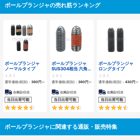
ボールプランジャの売れ筋ランキング
ボールプランジャ
ボールプランジャ
ボールプランジャ
ノーマルタイプ
SUS304相当 六角穴
ロングタイプ
タイプ
ミスミ
ミスミ
ミスミ
通常価格(税別)：
360
円
～
通常価格(税別)：
360
円
～
通常価格(税別)：
430
円
～
在庫品1日目
在庫品1日目
在庫品1日目
当日出荷可能
当日出荷可能
当日出荷可能
4.6
4.5
ボールプランジャに関連する通販・販売特集