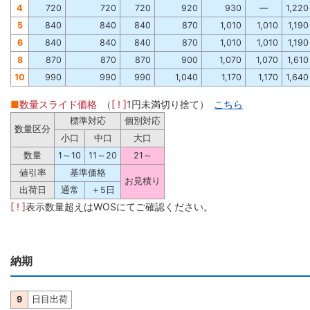
4
720
720
720
920
930
―
1,220
5
840
840
840
870
1,010
1,010
1,190
6
840
840
840
870
1,010
1,010
1,190
8
870
870
870
900
1,070
1,070
1,610
10
990
990
990
1,040
1,170
1,170
1,640
■
数量スライド価格
（
[ ! ]
1円未満切り捨て）
こちら
標準対応
個別対応
数量区分
小口
中口
大口
数量
1～10
11～20
21～
値引率
基準価格
お見積り
出荷日
通常
＋5日
[ ! ]
表示数量超えはWOSにてご確認ください。
納期
9
日目出荷