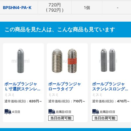
720
円
BPSHN4-PA-K
1個
-
(
792
円
)
この商品を見た人は、こんな商品も見ています
ボールプランジャ
ボールプランジャ
ボールプランジャ
Ｌ寸選択ステンレス
ローラタイプ
ステンレスロングタ
ロングタイプ
イプ
ミスミ
ミスミ
ミスミ
通常価格(税別)：
620
円
～
通常価格(税別)：
710
円
～
通常価格(税別)：
470
円
～
4
日目
在庫品1日目
在庫品1日目
当日出荷可能
当日出荷可能