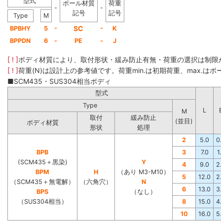
型式
ボール材質
荷重
-
-
記号
記号
Type
M
-
SC
-
BPBHY
5
K
BPPDN
6
-
PE
-
J
[ ! ]
ボディ材質により、取付形状・緩み防止有無・荷重の選択は制限
[ ! ]
荷重(N)は設計上の参考値です。荷重min.は初期荷重、max.はボー
■SCM435・SUS304相当ボディ
型式
Type
L
M
取付
緩み防止
(並目)
ボディ材質
形状
処理
2
5.0
0
BPB
3
7.0
1
(SCM435＋黒染)
Y
4
9.0
2
BPM
H
（あり M3-M10）
5
12.0
2
（SCM435＋無電解）
（六角穴）
N
6
13.0
3
BPS
（なし）
（SUS304相当）
8
15.0
4
10
16.0
5