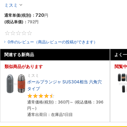
ミスミ
720
通常単価(税別)：
円
(税込単価)：
792
円
0
0件のレビュー（商品レビューの投稿ができます）
関連する新商品
よく一
類似商品があります
閲覧
ミスミ
ボールプランジャ SUS304相当 六角穴
タイプ​
4.5
通常価格(税別)：
360
円
～
(税込価格：
396
円
～)
通常出荷日：在庫品1日目