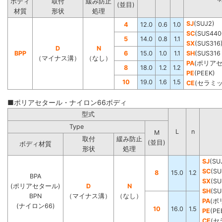
ボディ
取付
緩み防止
(並目)
材質
形状
処理
SJ
(SUJ2)
4
12.0
0.6
1.0
SC
(SUS440
5
14.0
0.8
1.1
SX
(SUS316
D
N
BPP
6
15.0
1.0
1.1
SH
(SUS3
（マイナス溝）
（なし）
PA
(ポリア
8
18.0
1.2
1.2
PE
(PEEK)
10
19.0
1.6
1.5
CE
(セラミッ
■ポリアセタール・ナイロン66ボディ
型式
Type
L
n
M
取付
緩み防止
(並目)
ボディ材質
形状
処理
SJ
(SU
SC
(SU
8
15.0
1.2
BPA
SX
(SU
(ポリアセタール)
D
N
SH
(S
BPN
（マイナス溝）
（なし）
PA
(ポ
(ナイロン66)
10
16.0
1.5
PE
(PE
CE
(セ