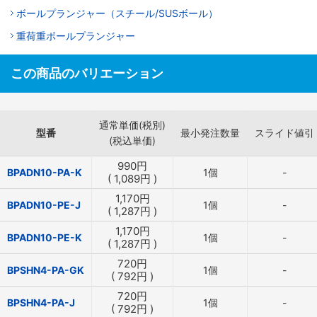
ボールプランジャー（スチール/SUSボール）
重荷重ボールプランジャー
この商品のバリエーション
通常単価(税別)
型番
最小発注数量
スライド値引
(税込単価)
990
円
BPADN10-PA-K
1個
-
(
1,089
円
)
1,170
円
BPADN10-PE-J
1個
-
(
1,287
円
)
1,170
円
BPADN10-PE-K
1個
-
(
1,287
円
)
720
円
BPSHN4-PA-GK
1個
-
(
792
円
)
720
円
BPSHN4-PA-J
1個
-
(
792
円
)