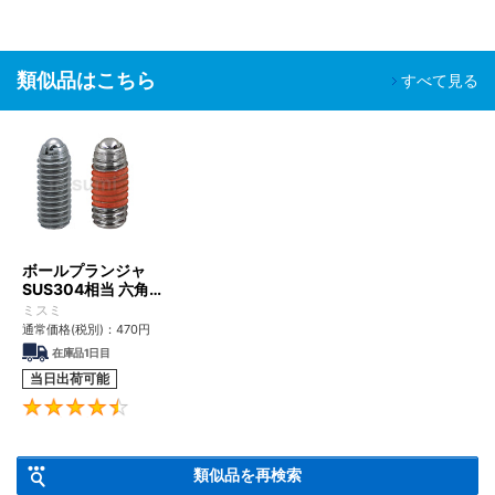
類似品はこちら
すべて見る
ボールプランジャ
SUS304相当 六角穴
タイプ​
ミスミ
通常価格(税別)：
470
円
在庫品1日目
当日出荷可能
4.5
類似品を再検索