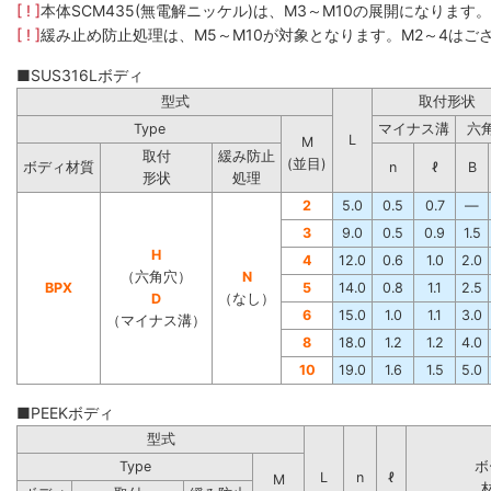
[ ! ]
本体SCM435(無電解ニッケル)は、M3～M10の展開になります
[ ! ]
緩み止め防止処理は、M5～M10が対象となります。M2～4はご
■SUS316Lボディ
型式
取付形状
Type
マイナス溝
六
L
M
取付
緩み防止
(並目)
ボディ材質
n
ℓ
B
形状
処理
2
5.0
0.5
0.7
―
3
9.0
0.5
0.9
1.5
H
4
12.0
0.6
1.0
2.0
（六角穴）
N
BPX
5
14.0
0.8
1.1
2.5
D
（なし）
6
15.0
1.0
1.1
3.0
（マイナス溝）
8
18.0
1.2
1.2
4.0
10
19.0
1.6
1.5
5.0
■PEEKボディ
型式
Type
ボ
L
n
ℓ
M