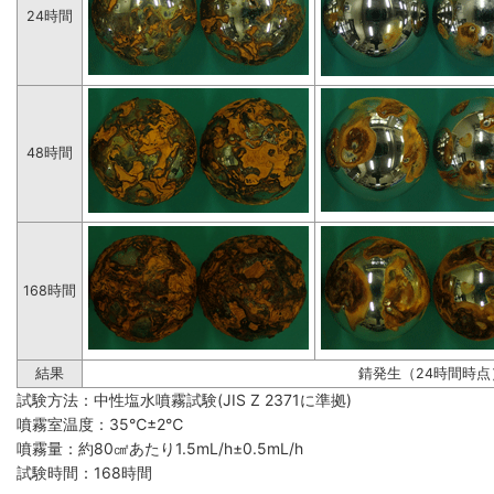
24時間
48時間
168時間
結果
錆発生（24時間時点
試験方法：中性塩水噴霧試験(JIS Z 2371に準拠)
噴霧室温度：35℃±2℃
噴霧量：約80㎠あたり1.5mL/h±0.5mL/h
試験時間：168時間