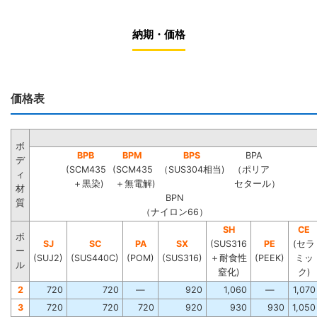
納期・価格
価格表
ボ
BPB
BPM
BPS
BPA
デ
(SCM435
(SCM435
（SUS304相当)
（ポリア
ィ
＋黒染)
＋無電解)
セタール）
材
BPN
質
（ナイロン66）
SH
CE
ボ
SJ
SC
PA
SX
(SUS316
PE
(セラ
ー
(SUJ2)
(SUS440C)
(POM)
(SUS316)
＋耐食性
(PEEK)
ミッ
ル
窒化)
ク)
2
720
720
―
920
1,060
―
1,070
3
720
720
720
920
930
930
1,050