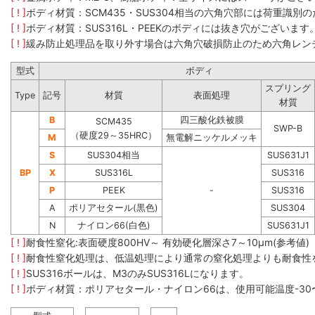
[ ! ]
ボディ材質：SCM435​・SUS304​相当の六角穴部には荷重
[ ! ]
ボディ材質：SUS316L・PEEKのボディには抜き穴がございます
[ ! ]
緩み防止処理品を取り外す場合は六角穴破損防止のため六角レン
型式
ボディ
スプリング
Type
記号
材質
表面処理
材質
B
四三酸化鉄被膜
SCM435
SWP-B
（硬度29～35HRC）
M
無電解ニッケルメッキ
S
SUS304相当
SUS631J1
BP
X
SUS316L
SUS316
P
PEEK
-
SUS316
A
ポリアセタール(黒色)
SUS304
N
ナイロン66(白色)
SUS631J1
[ ! ]
耐食性窒化:表面硬度800HV～ 有効硬化層深さ7～10μm(参考値)
[ ! ]
耐食性窒化処理は、低温処理により通常の窒化処理よりも耐食性
[ ! ]
SUS316ボールは、M3のみSUS316Lになります。
[ ! ]
ボディ材質：ポリアセタール・ナイロン66は、使用可能温度-30