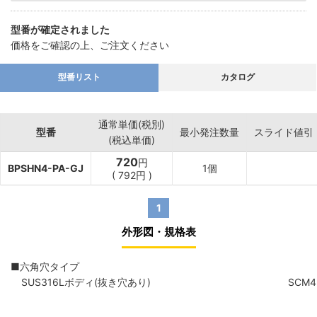
型番が確定されました
価格をご確認の上、ご注文ください
型番リスト
カタログ
通常単価(税別)
型番
最小発注数量
スライド値引
(税込単価)
720
円
BPSHN4-PA-GJ
1個
(
792
円
)
1
外形図・規格表
■六角穴タイプ
SUS316Lボディ(抜き穴あり)
SCM