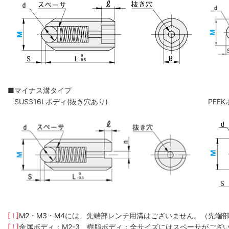
■マイナス溝タイプ
SUS316Lボディ(抜き穴あり)
PEE
[ ! ]
M2・M3・M4には、先端部レンチ用溝はございません。（先端
[ ! ]
金属ボディ：M2-3、樹脂ボディ：全サイズにはスペーサがござ