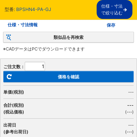
仕様・寸法

型番:
BPSHN4-PA-GJ
で絞り込む
仕様・寸法情報
保存
類似品を再検索
※CADデータはPCでダウンロードできます
ご注文数：
価格を確認
単価(税別)
---
合計(税別)
---
(税込価格)
(
---
)
出荷日
---
(参考出荷日)
(---)