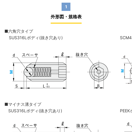
1
外形図・規格表
■六角穴タイプ
SUS316Lボディ(抜き穴あり)
SCM
■マイナス溝タイプ
SUS316Lボディ(抜き穴あり)
PEE