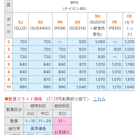
BPN
質
（ナイロン66）
SH
CE
ボ
SJ
SC
PA
SX
(SUS316
PE
(セラ
ー
(SUJ2)
(SUS440C)
(POM)
(SUS316)
＋耐食性
(PEEK)
ミッ
ル
窒化)
ク)
2
720
720
―
920
1,060
―
1,070
3
720
720
720
920
930
930
1,050
4
720
720
720
920
930
―
1,220
5
840
840
840
870
1,010
1,010
1,190
6
840
840
840
870
1,010
1,010
1,190
8
870
870
870
900
1,070
1,070
1,610
10
990
990
990
1,040
1,170
1,170
1,640
■
数量スライド価格
（
[ ! ]
1円未満切り捨て）
こちら
標準対応
個別対応
数量区分
小口
中口
大口
数量
1～10
11～20
21～
値引率
基準価格
お見積り