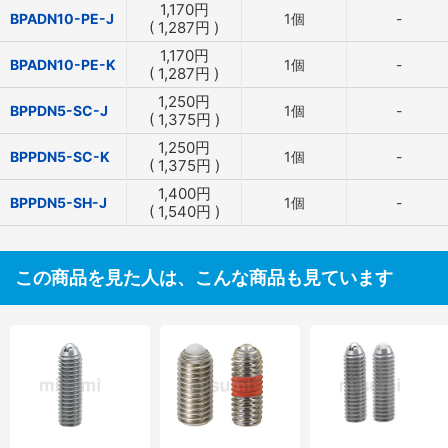
1,170
円
BPADN10-PE-J
1個
-
(
1,287
円
)
1,170
円
BPADN10-PE-K
1個
-
(
1,287
円
)
1,250
円
BPPDN5-SC-J
1個
-
(
1,375
円
)
1,250
円
BPPDN5-SC-K
1個
-
(
1,375
円
)
1,400
円
BPPDN5-SH-J
1個
-
(
1,540
円
)
この商品を見た人は、こんな商品も見ています