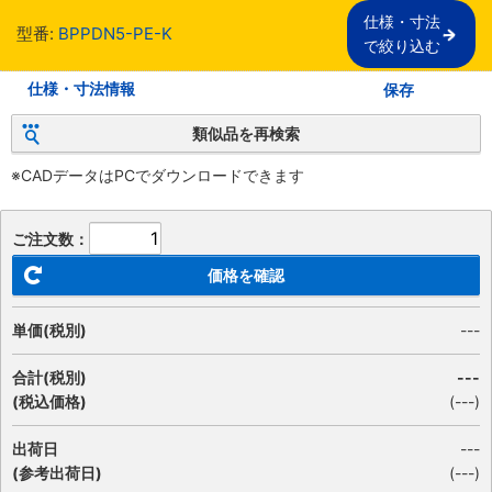
仕様・寸法

型番:
BPPDN5-PE-K
で絞り込む
仕様・寸法情報
保存
類似品を再検索
※CADデータはPCでダウンロードできます
ご注文数：
価格を確認
単価(税別)
---
合計(税別)
---
(税込価格)
(
---
)
出荷日
---
(参考出荷日)
(---)