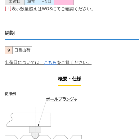
出荷日
通常
＋5日
[ ! ]
表示数量超えはWOSにてご確認ください。
納期
9
日目出荷
出荷日については、
こちら
をご覧ください。
概要・仕様
使用例