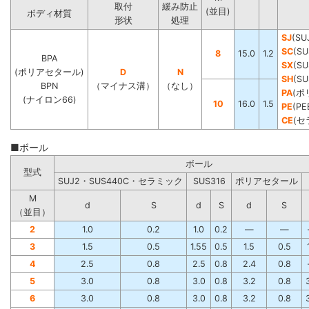
取付
緩み防止
(並目)
ボディ材質
形状
処理
SJ
(SU
SC
(SU
8
15.0
1.2
BPA
SX
(SU
(ポリアセタール)
D
N
SH
(S
BPN
（マイナス溝）
（なし）
PA
(ポ
(ナイロン66)
10
16.0
1.5
PE
(PE
CE
(セ
■ボール
ボール
型式
SUJ2・SUS440C・セラミック
SUS316
ポリアセタール
M
d
S
d
S
d
S
（並目）
2
1.0
0.2
1.0
0.2
―
―
3
1.5
0.5
1.55
0.5
1.5
0.5
4
2.5
0.8
2.5
0.8
2.4
0.8
5
3.0
0.8
3.0
0.8
3.2
0.8
6
3.0
0.8
3.0
0.8
3.2
0.8