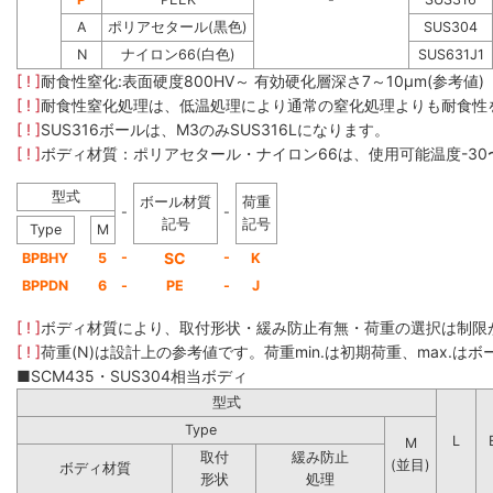
A
ポリアセタール(黒色)
SUS304
N
ナイロン66(白色)
SUS631J1
[ ! ]
耐食性窒化:表面硬度800HV～ 有効硬化層深さ7～10μm(参考値)
[ ! ]
耐食性窒化処理は、低温処理により通常の窒化処理よりも耐食性
[ ! ]
SUS316ボールは、M3のみSUS316Lになります。
[ ! ]
ボディ材質：ポリアセタール・ナイロン66は、使用可能温度-30
型式
ボール材質
荷重
-
-
記号
記号
Type
M
-
SC
-
BPBHY
5
K
BPPDN
6
-
PE
-
J
[ ! ]
ボディ材質により、取付形状・緩み防止有無・荷重の選択は制限
[ ! ]
荷重(N)は設計上の参考値です。荷重min.は初期荷重、max.はボー
■SCM435・SUS304相当ボディ
型式
Type
L
M
取付
緩み防止
(並目)
ボディ材質
形状
処理