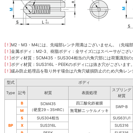
[ ! ]
M2・M3・M4には、先端部レンチ用溝はございません。（先端
[ ! ]
金属ボディ：M2-3、樹脂ボディ：全サイズにはスペーサがござ
[ ! ]
ボディ材質：SCM435​・SUS304​相当の六角穴部には荷重
[ ! ]
ボディ材質：SUS316L・PEEKのボディには抜き穴がございます
[ ! ]
緩み防止処理品を取り外す場合は六角穴破損防止のため六角レン
型式
ボディ
スプリング
Type
記号
材質
表面処理
材質
B
四三酸化鉄被膜
SCM435
SWP-B
（硬度29～35HRC）
M
無電解ニッケルメッキ
S
SUS304相当
SUS631J1
BP
X
SUS316L
SUS316
P
PEEK
-
SUS316