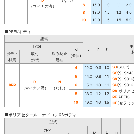
D
（なし）
6
15.0
1.0
1.1
3.0
（マイナス溝）
8
18.0
1.2
1.2
4.0
10
19.0
1.6
1.5
5.0
■PEEKボディ
型式
Type
ボ
L
n
ℓ
M
ボディ
取付
緩み防止
(並目)
材質
形状
処理
SJ
(SUJ2)
4
12.0
0.6
1.0
SC
(SUS440
5
14.0
0.8
1.1
SX
(SUS316
D
N
BPP
6
15.0
1.0
1.1
SH
(SUS3
（マイナス溝）
（なし）
PA
(ポリア
8
18.0
1.2
1.2
PE
(PEEK)
10
19.0
1.6
1.5
CE
(セラミッ
■ポリアセタール・ナイロン66ボディ
型式
Type
L
n
M