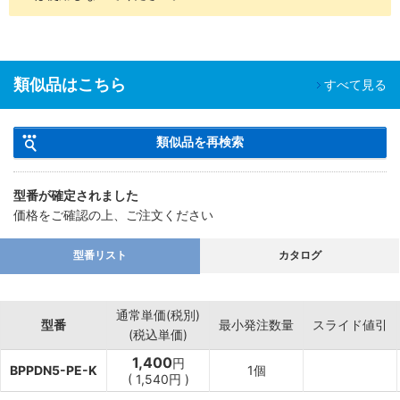
類似品はこちら
すべて見る
類似品を再検索
型番が確定されました
価格をご確認の上、ご注文ください
型番リスト
カタログ
通常単価(税別)
型番
最小発注数量
スライド値引
(税込単価)
1,400
円
BPPDN5-PE-K
1個
(
1,540
円
)