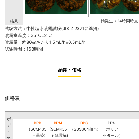
結果
錆発生（24時間時点
試験方法：中性塩水噴霧試験(JIS Z 2371に準拠)
噴霧室温度：35℃±2℃
噴霧量：約80㎠あたり1.5mL/h±0.5mL/h
試験時間：168時間
納期・価格
価格表
ボ
BPB
BPM
BPS
BPA
デ
(SCM435
(SCM435
（SUS304相当)
（ポリア
ィ
＋黒染)
＋無電解)
セタール）
材