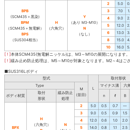
2
5.0
0
BPB
3
7.0
1
(SCM435＋黒染)
Y
4
9.0
2
BPM
H
（あり M3-M10）
5
12.0
2
（SCM435＋無電解）
（六角穴）
N
6
13.0
3
BPS
（なし）
（SUS304相当）
8
15.0
4
10
16.0
5
[ ! ]
本体SCM435(無電解ニッケル)は、M3～M10の展開になります
[ ! ]
緩み止め防止処理は、M5～M10が対象となります。M2～4はご
■SUS316Lボディ
型式
取付形状
Type
マイナス溝
六
L
M
取付
緩み防止
(並目)
ボディ材質
n
ℓ
B
形状
処理
2
5.0
0.5
0.7
―
3
9.0
0.5
0.9
1.5
H
4
12.0
0.6
1.0
2.0
（六角穴）
N
BPX
5
14.0
0.8
1.1
2.5