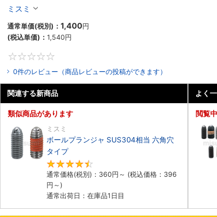
ミスミ
1,400
通常単価(税別)：
円
(税込単価)：
1,540
円
0
0件のレビュー（商品レビューの投稿ができます）
関連する新商品
よく一
類似商品があります
閲覧
ミスミ
ボールプランジャ SUS304相当 六角穴
タイプ​
4.5
通常価格(税別)：
360
円
～
(税込価格：
396
円
～)
通常出荷日：在庫品1日目