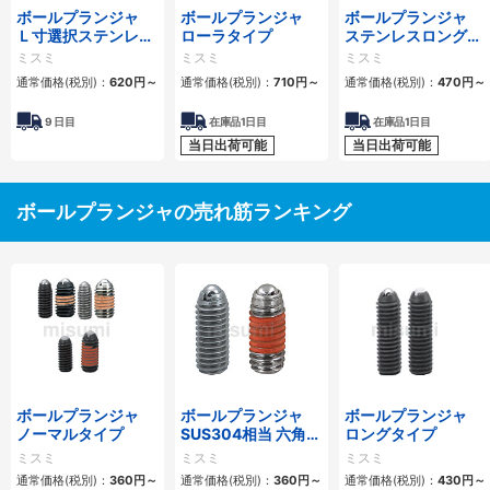
ボールプランジャ
ボールプランジャ
ボールプランジャ
Ｌ寸選択ステンレス
ローラタイプ
ステンレスロングタ
ロングタイプ
イプ
ミスミ
ミスミ
ミスミ
通常価格(税別)：
620
円
～
通常価格(税別)：
710
円
～
通常価格(税別)：
470
円
～
9
日目
在庫品1日目
在庫品1日目
当日出荷可能
当日出荷可能
ボールプランジャの売れ筋ランキング
ボールプランジャ
ボールプランジャ
ボールプランジャ
ノーマルタイプ
SUS304相当 六角穴
ロングタイプ
タイプ
ミスミ
ミスミ
ミスミ
通常価格(税別)：
360
円
～
通常価格(税別)：
360
円
～
通常価格(税別)：
430
円
～