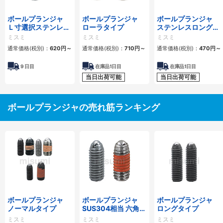
ボールプランジャ
ボールプランジャ
ボールプランジャ
Ｌ寸選択ステンレス
ローラタイプ
ステンレスロングタ
ロングタイプ
イプ
ミスミ
ミスミ
ミスミ
通常価格(税別)：
620
円
～
通常価格(税別)：
710
円
～
通常価格(税別)：
470
円
～
9
日目
在庫品1日目
在庫品1日目
当日出荷可能
当日出荷可能
ボールプランジャの売れ筋ランキング
ボールプランジャ
ボールプランジャ
ボールプランジャ
ノーマルタイプ
SUS304相当 六角穴
ロングタイプ
タイプ
ミスミ
ミスミ
ミスミ