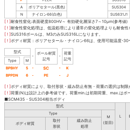
A
ポリアセタール(黒色)
SUS304
N
ナイロン66(白色)
SUS631J1
[ ! ]
耐食性窒化:表面硬度800HV～ 有効硬化層深さ7～10μm(参考値)
[ ! ]
耐食性窒化処理は、低温処理により通常の窒化処理よりも耐食性
[ ! ]
SUS316ボールは、M3のみSUS316Lになります。
[ ! ]
ボディ材質：ポリアセタール・ナイロン66は、使用可能温度-30
型式
ボール材質
荷重
-
-
記号
記号
Type
M
-
SC
-
BPBHY
5
K
BPPDN
6
-
PE
-
J
[ ! ]
ボディ材質により、取付形状・緩み防止有無・荷重の選択は制限
[ ! ]
荷重(N)は設計上の参考値です。荷重min.は初期荷重、max.はボー
■SCM435・SUS304相当ボディ
型式
Type
L
M
取付
緩み防止
(並目)
ボディ材質
形状
処理