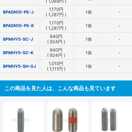
(
1,089
円
)
1,170
円
BPADN10-PE-J
1個
-
(
1,287
円
)
1,170
円
BPADN10-PE-K
1個
-
(
1,287
円
)
840
円
BPMHY5-SC-J
1個
-
(
924
円
)
840
円
BPMHY5-SC-K
1個
-
(
924
円
)
1,010
円
BPMHY5-SH-GJ
1個
-
(
1,111
円
)
この商品を見た人は、こんな商品も見ています