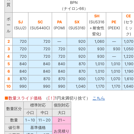
BPN
質
（ナイロン66）
SH
CE
ボ
SJ
SC
PA
SX
(SUS316
PE
(セラ
ー
(SUJ2)
(SUS440C)
(POM)
(SUS316)
＋耐食性
(PEEK)
ミッ
ル
窒化)
ク)
2
720
720
―
920
1,060
―
1,070
3
720
720
720
920
930
930
1,050
4
720
720
720
920
930
―
1,220
5
840
840
840
870
1,010
1,010
1,190
6
840
840
840
870
1,010
1,010
1,190
8
870
870
870
900
1,070
1,070
1,610
10
990
990
990
1,040
1,170
1,170
1,640
■
数量スライド価格
（
[ ! ]
1円未満切り捨て）
こちら
標準対応
個別対応
数量区分
小口
中口
大口
数量
1～10
11～20
21～
値引率
基準価格
お見積り