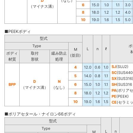
D
（なし）
6
15.0
1.0
1.1
3.0
（マイナス溝）
8
18.0
1.2
1.2
4.0
10
19.0
1.6
1.5
5.0
■PEEKボディ
型式
Type
ボ
L
n
ℓ
M
ボディ
取付
緩み防止
(並目)
材質
形状
処理
SJ
(SUJ2)
4
12.0
0.6
1.0
SC
(SUS440
5
14.0
0.8
1.1
SX
(SUS316
D
N
BPP
6
15.0
1.0
1.1
SH
(SUS3
（マイナス溝）
（なし）
PA
(ポリア
8
18.0
1.2
1.2
PE
(PEEK)
10
19.0
1.6
1.5
CE
(セラミッ
■ポリアセタール・ナイロン66ボディ
型式
Type
L
n
M