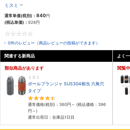
ミスミ
840
通常単価(税別)：
円
(税込単価)：
924
円
0
0件のレビュー（商品レビューの投稿ができます）
関連する新商品
よく一
類似商品があります
閲覧
ミスミ
ボールプランジャ SUS304相当 六角穴
タイプ​
4.5
通常価格(税別)：
360
円
～
(税込価格：
396
円
～)
通常出荷日：在庫品1日目