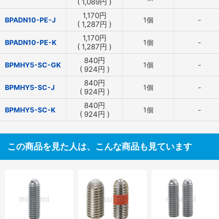
(
1,089
円
)
1,170
円
BPADN10-PE-J
1個
-
(
1,287
円
)
1,170
円
BPADN10-PE-K
1個
-
(
1,287
円
)
840
円
BPMHY5-SC-GK
1個
-
(
924
円
)
840
円
BPMHY5-SC-J
1個
-
(
924
円
)
840
円
BPMHY5-SC-K
1個
-
(
924
円
)
この商品を見た人は、こんな商品も見ています