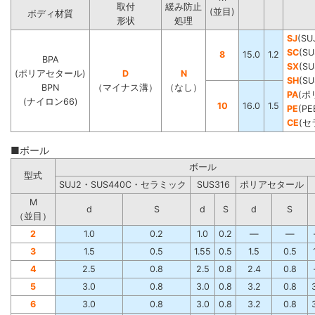
取付
緩み防止
(並目)
ボディ材質
形状
処理
SJ
(SU
SC
(SU
8
15.0
1.2
BPA
SX
(SU
(ポリアセタール)
D
N
SH
(S
BPN
（マイナス溝）
（なし）
PA
(ポ
(ナイロン66)
10
16.0
1.5
PE
(PE
CE
(セ
■ボール
ボール
型式
SUJ2・SUS440C・セラミック
SUS316
ポリアセタール
M
d
S
d
S
d
S
（並目）
2
1.0
0.2
1.0
0.2
―
―
3
1.5
0.5
1.55
0.5
1.5
0.5
4
2.5
0.8
2.5
0.8
2.4
0.8
5
3.0
0.8
3.0
0.8
3.2
0.8
6
3.0
0.8
3.0
0.8
3.2
0.8