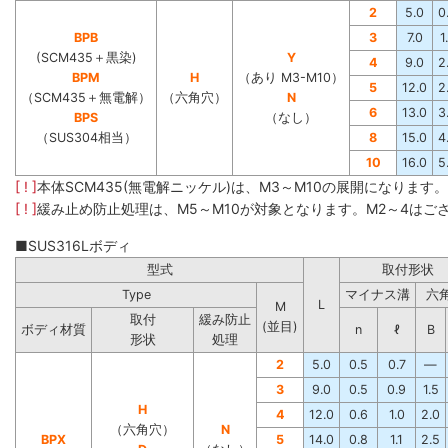
2
5.0
0
BPB
3
7.0
1
(SCM435＋黒染)
Y
4
9.0
2
BPM
H
（あり M3-M10）
5
12.0
2
（SCM435＋無電解）
（六角穴）
N
6
13.0
3
BPS
（なし）
（SUS304相当）
8
15.0
4
10
16.0
5
[ ! ]
本体SCM435(無電解ニッケル)は、M3～M10の展開になります
[ ! ]
緩み止め防止処理は、M5～M10が対象となります。M2～4はご
■SUS316Lボディ
型式
取付形状
Type
マイナス溝
六
L
M
取付
緩み防止
(並目)
ボディ材質
n
ℓ
B
形状
処理
2
5.0
0.5
0.7
―
3
9.0
0.5
0.9
1.5
H
4
12.0
0.6
1.0
2.0
（六角穴）
N
BPX
5
14.0
0.8
1.1
2.5