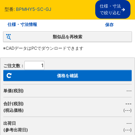
仕様・寸法

型番:
BPMHY5-SC-GJ
で絞り込む
仕様・寸法情報
保存
類似品を再検索
※CADデータはPCでダウンロードできます
ご注文数：
価格を確認
単価(税別)
---
合計(税別)
---
(税込価格)
(
---
)
出荷日
---
(参考出荷日)
(---)