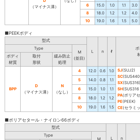
D
（なし）
6
15.0
1.0
1.1
3.0
（マイナス溝）
8
18.0
1.2
1.2
4.0
10
19.0
1.6
1.5
5.0
■PEEKボディ
型式
Type
ボ
L
n
ℓ
M
ボディ
取付
緩み防止
(並目)
材質
形状
処理
SJ
(SUJ2)
4
12.0
0.6
1.0
SC
(SUS440
5
14.0
0.8
1.1
SX
(SUS316
D
N
BPP
6
15.0
1.0
1.1
SH
(SUS3
（マイナス溝）
（なし）
PA
(ポリア
8
18.0
1.2
1.2
PE
(PEEK)
10
19.0
1.6
1.5
CE
(セラミッ
■ポリアセタール・ナイロン66ボディ
型式
Type
L
n
M