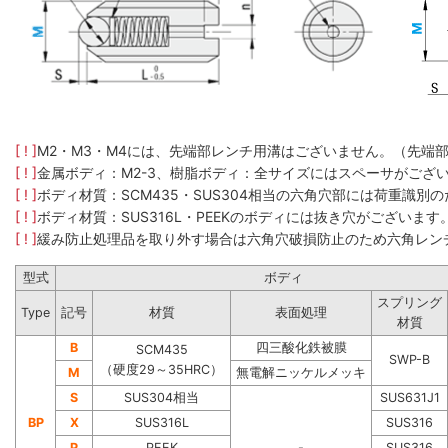
[ ! ]
M2・M3・M4には、先端部レンチ用溝はございません。（先端
[ ! ]
金属ボディ：M2-3、樹脂ボディ：全サイズにはスペーサがござ
[ ! ]
ボディ材質：SCM435​・SUS304​相当の六角穴部には荷重
[ ! ]
ボディ材質：SUS316L・PEEKのボディには抜き穴がございます
[ ! ]
緩み防止処理品を取り外す場合は六角穴破損防止のため六角レン
型式
ボディ
スプリング
Type
記号
材質
表面処理
材質
B
四三酸化鉄被膜
SCM435
SWP-B
（硬度29～35HRC）
M
無電解ニッケルメッキ
S
SUS304相当
SUS631J1
BP
X
SUS316L
SUS316
P
PEEK
-
SUS316