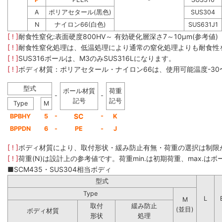
A
ポリアセタール(黒色)
SUS304
N
ナイロン66(白色)
SUS631J1
[ ! ]
耐食性窒化:表面硬度800HV～ 有効硬化層深さ7～10μm(参考値)
[ ! ]
耐食性窒化処理は、低温処理により通常の窒化処理よりも耐食性
[ ! ]
SUS316ボールは、M3のみSUS316Lになります。
[ ! ]
ボディ材質：ポリアセタール・ナイロン66は、使用可能温度-30
型式
ボール材質
荷重
-
-
記号
記号
Type
M
-
SC
-
BPBHY
5
K
BPPDN
6
-
PE
-
J
[ ! ]
ボディ材質により、取付形状・緩み防止有無・荷重の選択は制限
[ ! ]
荷重(N)は設計上の参考値です。荷重min.は初期荷重、max.はボー
■SCM435・SUS304相当ボディ
型式
Type
L
M
取付
緩み防止
(並目)
ボディ材質
形状
処理