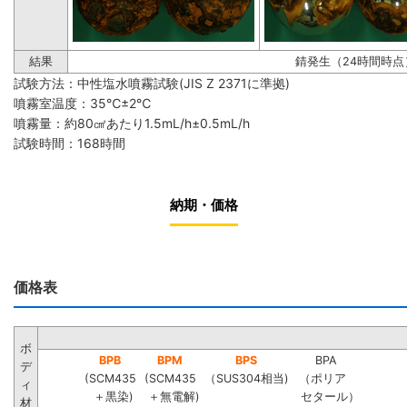
結果
錆発生（24時間時点
試験方法：中性塩水噴霧試験(JIS Z 2371に準拠)
噴霧室温度：35℃±2℃
噴霧量：約80㎠あたり1.5mL/h±0.5mL/h
試験時間：168時間
納期・価格
価格表
ボ
BPB
BPM
BPS
BPA
デ
(SCM435
(SCM435
（SUS304相当)
（ポリア
ィ
＋黒染)
＋無電解)
セタール）
材