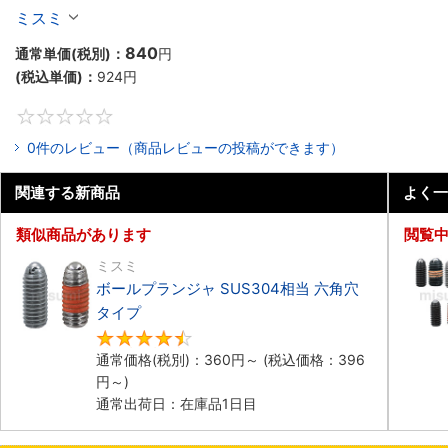
ミスミ
840
通常単価(税別)：
円
(税込単価)：
924
円
0
0件のレビュー（商品レビューの投稿ができます）
関連する新商品
よく一
類似商品があります
閲覧
ミスミ
ボールプランジャ SUS304相当 六角穴
タイプ​
4.5
通常価格(税別)：
360
円
～
(税込価格：
396
円
～)
通常出荷日：在庫品1日目