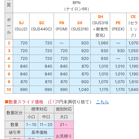
BPN
質
（ナイロン66）
SH
CE
ボ
SJ
SC
PA
SX
(SUS316
PE
(セラ
ー
(SUJ2)
(SUS440C)
(POM)
(SUS316)
＋耐食性
(PEEK)
ミッ
ル
窒化)
ク)
2
720
720
―
920
1,060
―
1,070
3
720
720
720
920
930
930
1,050
4
720
720
720
920
930
―
1,220
5
840
840
840
870
1,010
1,010
1,190
6
840
840
840
870
1,010
1,010
1,190
8
870
870
870
900
1,070
1,070
1,610
10
990
990
990
1,040
1,170
1,170
1,640
■
数量スライド価格
（
[ ! ]
1円未満切り捨て）
こちら
標準対応
個別対応
数量区分
小口
中口
大口
数量
1～10
11～20
21～
値引率
基準価格
お見積り