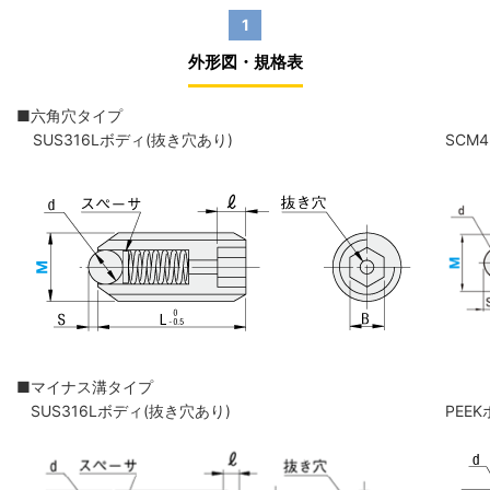
1
外形図・規格表
■六角穴タイプ
SUS316Lボディ(抜き穴あり)
SCM
■マイナス溝タイプ
SUS316Lボディ(抜き穴あり)
PEE