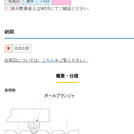
出荷日
通常
＋5日
[ ! ]
表示数量超えはWOSにてご確認ください。
納期
9
日目出荷
出荷日については、
こちら
をご覧ください。
概要・仕様
使用例