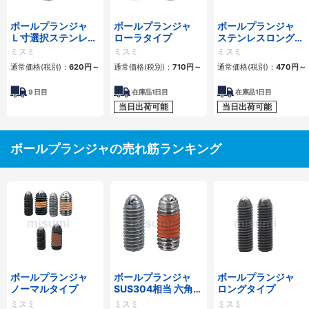
ボールプランジャ
ボールプランジャ
ボールプランジャ
Ｌ寸選択ステンレス
ローラタイプ
ステンレスロングタ
ロングタイプ
イプ
ミスミ
ミスミ
ミスミ
通常価格(税別)：
620
円
～
通常価格(税別)：
710
円
～
通常価格(税別)：
470
円
～
9
日目
在庫品1日目
在庫品1日目
当日出荷可能
当日出荷可能
ボールプランジャの売れ筋ランキング
ボールプランジャ
ボールプランジャ
ボールプランジャ
ノーマルタイプ
SUS304相当 六角穴
ロングタイプ
タイプ
ミスミ
ミスミ
ミスミ