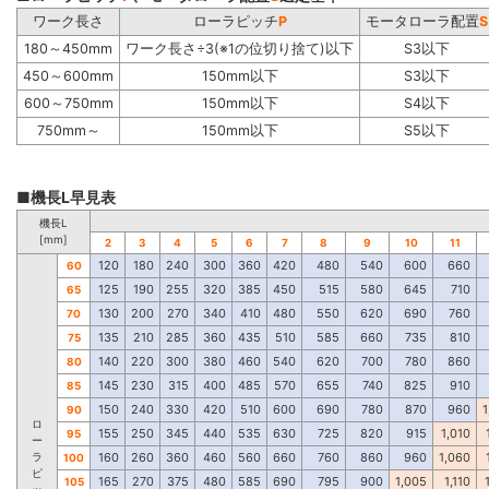
ワーク長さ
ローラピッチ
P
モータローラ配置
S
180～450mm
ワーク長さ÷3(※1の位切り捨て)以下
S3以下
450～600mm
150mm以下
S3以下
600～750mm
150mm以下
S4以下
750mm～
150mm以下
S5以下
■機長L早見表
機長L
[mm]
2
3
4
5
6
7
8
9
10
11
120
180
240
300
360
420
480
540
600
660
60
125
190
255
320
385
450
515
580
645
710
65
130
200
270
340
410
480
550
620
690
760
70
135
210
285
360
435
510
585
660
735
810
75
140
220
300
380
460
540
620
700
780
860
80
145
230
315
400
485
570
655
740
825
910
85
150
240
330
420
510
600
690
780
870
960
1
90
ロ
155
250
345
440
535
630
725
820
915
1,010
95
ー
ラ
160
260
360
460
560
660
760
860
960
1,060
100
ピ
165
270
375
480
585
690
795
900
1,005
1,110
105
ッ