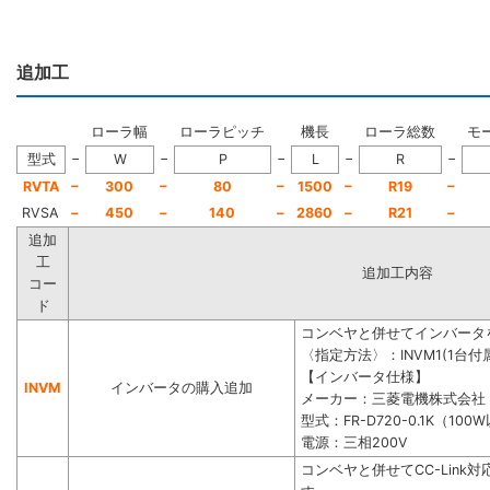
追加工
ローラ幅
ローラピッチ
機長
ローラ総数
モ
−
−
−
−
−
型式
W
P
L
R
−
−
−
−
−
RVTA
300
80
1500
R19
RVSA
−
450
−
140
−
2860
−
R21
−
追加
工
追加工内容
コー
ド
コンベヤと併せてインバータ
〈指定方法〉：INVM1(1台付属
【インバータ仕様】
INVM
インバータの購入追加
メーカー：三菱電機株式会社
型式：FR-D720-0.1K（100
電源：三相200V
コンベヤと併せてCC-Lin