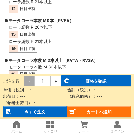
ローラ総数 R 21本以上
12
日目出荷
●モータローラ本数 M0本（RVSA）
ローラ総数 R 20本以下
15
日目出荷
ローラ総数 R 21本以上
19
日目出荷
●モータローラ本数 M 2本以上（RVTA・RVSA）
モータローラ本数 M 30本以下
15
日目出荷
ご注文数：
価格を確認
-
+
モータローラ本数 M 31本以上
19
日目出荷
単価（税別）：
---
合計（税別）：
---
出荷日：
---
（税込価格）：
---
（参考出荷日）：
---
概要・仕様
今すぐ注文
カートへ追加
【納品に関する注意事項】
ホーム
カテゴリ
カート
ログイン
本商品は製品質量30kg以上もしくは機長2m以上の場合、チャ