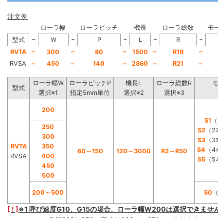
注文例
ローラ幅
ローラピッチ
機長
ローラ総数
モ
−
−
−
−
−
型式
W
P
L
R
−
−
−
−
−
RVTA
300
80
1500
R19
RVSA
−
450
−
140
−
2860
−
R21
−
ローラ幅W
ローラピッチP
機長L
ローラ総数R
型式
選択※1
指定5mm単位
選択※2
選択※3
200
S1
（
250
S2
（2
300
S3
（3
RVTA
350
S4
（4
60～150
120～3000
R2～R50
RVSA
400
S5
（5
450
500
200～500
S0
[ ! ]
※1 呼び速度G10、G15の場合、ローラ幅W200は選択できませ