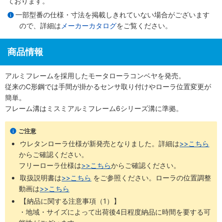
ております。
一部型番の仕様・寸法を掲載しきれていない場合がございます
ので、詳細は
メーカーカタログ
をご覧ください。
商品情報
アルミフレームを採用したモータローラコンベヤを発売。
従来のC形鋼では手間が掛かるセンサ取り付けやローラ位置変更が
簡単。
フレーム溝はミスミアルミフレーム6シリーズ溝に準拠。
ご注意
ウレタンローラ仕様が新発売となりました。詳細は
>>こちら
からご確認ください。 ​
フリーローラ仕様は
>>こちら
からご確認ください。
取扱説明書は
>>こちら
​をご参照ください。ローラの位置調整
動画は
>>こちら
【納品に関する注意事項（1）】
・地域・サイズによって出荷後4日程度納品に時間を要する可