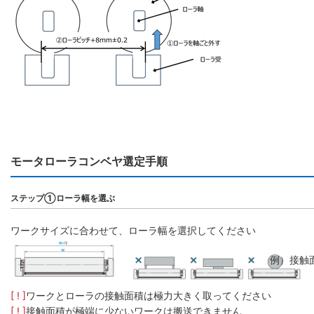
モータローラコンベヤ選定手順
ステップ①ローラ幅を選ぶ
ワークサイズに合わせて、ローラ幅を選択してください
例）接触
[ ! ]
ワークとローラの接触面積は極力大きく取ってください
[ ! ]
接触面積が極端に少ないワークは搬送できません