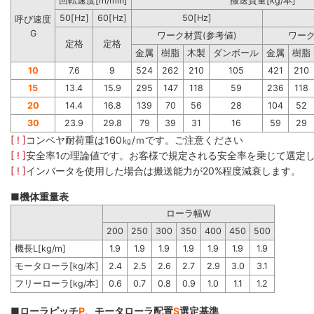
回転速度[m/min]
搬送質量[kg/本]
50[Hz]
60[Hz]
50[Hz]
呼び速度
G
ワーク材質(参考値)
ワーク
定格
定格
金属
樹脂
木製
ダンボール
金属
樹脂
10
7.6
9
524
262
210
105
421
210
15
13.4
15.9
295
147
118
59
236
118
20
14.4
16.8
139
70
56
28
104
52
30
23.9
29.8
79
39
31
16
59
29
[ ! ]
コンベヤ耐荷重は160㎏/ｍです。ご注意ください
[ ! ]
安全率1の理論値です。お客様で規定される安全率を乗じて選定
[ ! ]
インバータを使用した場合は搬送能力が20%程度減衰します。
■機体重量表
ローラ幅W
200
250
300
350
400
450
500
機長L[kg/m]
1.9
1.9
1.9
1.9
1.9
1.9
1.9
モータローラ[kg/本]
2.4
2.5
2.6
2.7
2.9
3.0
3.1
フリーローラ[kg/本]
0.6
0.7
0.8
0.9
1.0
1.1
1.2
■ローラピッチ
P
、モータローラ配置
S
選定基準