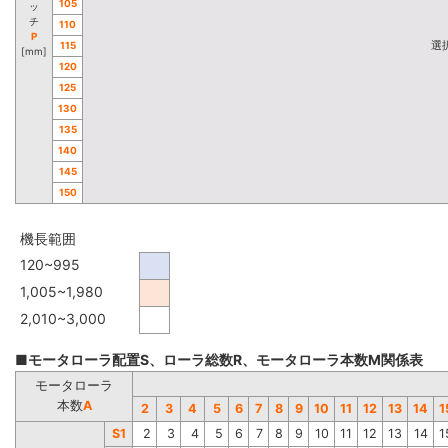
105
ッ
チ
110
P
選
115
[mm]
120
125
130
135
140
145
150
機長範囲
120~995
1,005~1,980
2,010~3,000
■モータローラ配置S、ローラ総数R、モータローラ本数M関係表
モータローラ
本数
A
2
3
4
5
6
7
8
9
10
11
12
13
14
1
S1
2
3
4
5
6
7
8
9
10
11
12
13
14
1