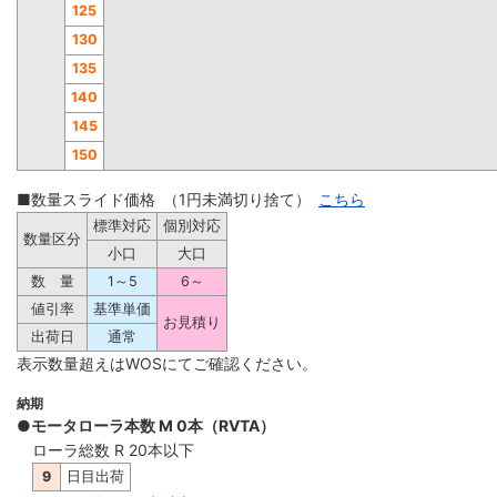
125
130
135
140
145
150
■数量スライド価格 （1円未満切り捨て）
こちら
標準対応
個別対応
数量区分
小口
大口
数 量
1～5
6～
値引率
基準単価
お見積り
出荷日
通常
表示数量超えはWOSにてご確認ください。
納期
●モータローラ本数 M 0本（RVTA）
ローラ総数 R 20本以下
9
日目出荷