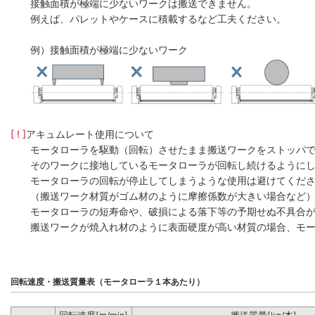
接触面積が極端に少ないワークは搬送できません。
例えば、パレットやケースに積載するなど工夫ください。
例）接触面積が極端に少ないワーク
[ ! ]
アキュムレート使用について
モータローラを駆動（回転）させたまま搬送ワークをストッパ
そのワークに接地しているモータローラが回転し続けるように
モータローラの回転が停止してしまうような使用は避けてくだ
（搬送ワーク材質がゴム材のように摩擦係数が大きい場合など
モータローラの短寿命や、破損による落下等の予期せぬ不具合
搬送ワークが焼入れ材のように表面硬度が高い材質の場合、モー
回転速度・搬送質量表（モータローラ１本あたり）