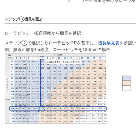
ワーク荷重を受けるローラ本
ステップ③機長を選ぶ
ローラピッチ、搬送距離から機長を選択
ステップ②で選択したローラピッチPを基準に、
機長早見表
を参照い
例）搬送距離を1m程度、ローラピッチを130mmの場合