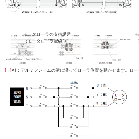
モータローラの支持構造
（モータローラ配線側）
[ ! ]
※1：アルミフレームの溝に沿ってローラ位置を動かせます。ロー