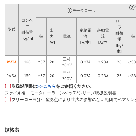
②
①モータローラ
コンベ
ロー
ヤ
ラ
型式
出
定格電
起動電
耐荷重
耐荷
径
力
電源
流
流
径
[kg/m]
重
[W]
[A/本]
[A/本]
[kg/
本]
三相
RVTA
160
φ57
20
0.07A
0.23A
26
φ38
200V
三相
RVSA
160
φ57
20
0.07A
0.23A
26
φ38
200V
[ ! ]
取扱説明書は
>>こちら
をご参照ください。
ファイル名：モータローラコンベヤRVシリーズ取扱説明書
[ ! ]
フリーローラは生産拠点により寸法の影響のない範囲でベアリン
規格表