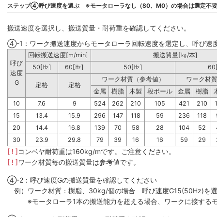
ステップ④呼び速度を選ぶ ※モータローラなし（S0、M0）の場合は選定不
搬送速度を選択し、搬送質量・耐荷重を確認してください。
④-1：ワーク搬送速度からモータローラ回転速度を選定し、呼び速
回転搬送速度[m/min]
搬送質量[㎏/本]
呼び
50[㎐]
60[㎐]
50[㎐]
60
速度
ワーク材質（参考値）
ワーク材
G
定格
定格
金属
樹脂
木製
段ボール
金属
樹脂
10
7.6
9
524
262
210
105
421
210
15
13.4
15.9
296
147
118
59
236
118
20
14.4
16.8
139
70
58
28
104
52
30
23.9
29.8
79
39
16
16
59
29
[ ! ]
コンベヤ耐荷重は160kg/mです。ご注意ください。
[ ! ]
ワーク材質毎の搬送質量は参考値です。
④-2：呼び速度Gの搬送質量を確認してください
例）ワーク材質：樹脂、30kg/個の場合 呼び速度G15(50Hz)を選
※モータローラ1本の搬送能力を超える場合、ワークに接するモ