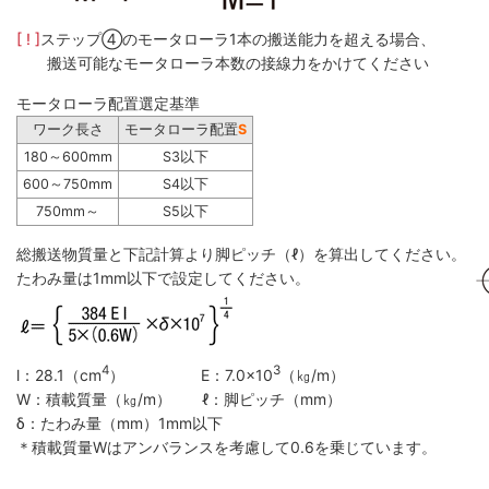
[ ! ]
ステップ④のモータローラ1本の搬送能力を超える場合、
搬送可能なモータローラ本数の接線力をかけてください
モータローラ配置選定基準
ワーク長さ
モータローラ配置
S
180～600mm
S3以下
600～750mm
S4以下
750mm～
S5以下
総搬送物質量と下記計算より脚ピッチ（ℓ）を算出してください。
たわみ量は1mm以下で設定してください。
4
3
l：28.1（cm
） E：7.0×10
（㎏/m）
W：積載質量（㎏/m） ℓ：脚ピッチ（mm）
δ：たわみ量（mm）1mm以下
＊積載質量Wはアンバランスを考慮して0.6を乗じています。