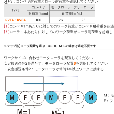
④-3：コンベヤ耐荷重とローラ耐荷重を確認してください
コンベヤ
モータローラ
フリーローラ
TYPE
耐荷重[㎏/m]
耐荷重[㎏/本]
RVTA・RVSA
160
26
26
[ ! ]
コンベヤ1mあたりに対してのワーク荷重がコンベヤ耐荷重を超
[ ! ]
ローラ１本あたりに対してのワーク荷重がローラ耐荷重を超過し
ステップ⑤ローラ配置を選ぶ ※S-0、M-0の場合は選定不要です
ワークサイズに合わせモータローラを配置してください
安定搬送条件2を満たす、モータローラ配置
S
を選択してください
・安定搬送条件2：モータローラが常時1本以上ワークに接する
M：
F：フ