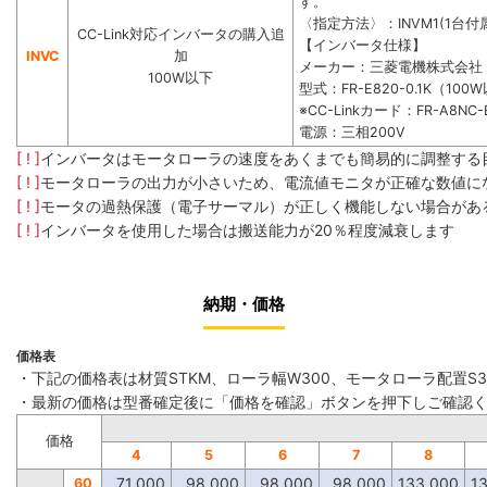
す。
〈指定方法〉：INVM1(1台付属
CC-Link対応インバータの購入追
【インバータ仕様】
INVC
加
メーカー：三菱電機株式会社
100W以下
型式：FR-E820-0.1K（100
※CC-Linkカード：FR-A8NC-
電源：三相200V
[ ! ]
インバータはモータローラの速度をあくまでも簡易的に調整する
[ ! ]
モータローラの出力が小さいため、電流値モニタが正確な数値に
[ ! ]
モータの過熱保護（電子サーマル）が正しく機能しない場合があ
[ ! ]
インバータを使用した場合は搬送能力が20％程度減衰します
納期・価格
価格表
・下記の価格表は材質STKM、ローラ幅W300、モータローラ配置S
・最新の価格は型番確定後に「価格を確認」ボタンを押下しご確認
価格
4
5
6
7
8
71,000
98,000
98,000
98,000
133,000
1
60