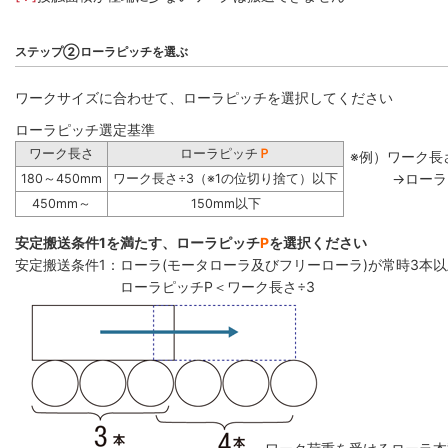
ステップ②ローラピッチを選ぶ
ワークサイズに合わせて、ローラピッチを選択してください
ローラピッチ選定基準
ワーク長さ
ローラピッチ
Ｐ
※例）ワーク長さ
→ローラ
180～450mm
ワーク長さ÷3（※1の位切り捨て）以下
450mm～
150mm以下
安定搬送条件1を満たす、ローラピッチ
P
を選択ください
安定搬送条件1：ローラ(モータローラ及びフリーローラ)が常時3本
ローラピッチP＜ワーク長さ÷3