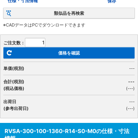
仕様・寸法情報
保存
類似品を再検索
※CADデータはPCでダウンロードできます
ご注文数：
価格を確認
単価(税別)
---
合計(税別)
---
(税込価格)
(
---
)
出荷日
---
(参考出荷日)
(---)
RVSA-300-100-1360-R14-S0-M0の仕様・寸法