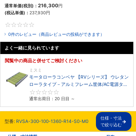
216,300
通常単価(税別)：
円
(税込単価)：
237,930
円
0
0件のレビュー（商品レビューの投稿ができます）
よく一緒に見られています
閲覧中の商品と併せてご検討ください
ミスミ
モータローラコンベヤ 【RVシリーズ】 ウレタン
ローラタイプ－アルミフレーム筐体/AC電源タイ
プ－
0
通常出荷日：20 日目 ～
仕様・寸法

型番:
RVSA-300-100-1360-R14-S0-M0
で絞り込む