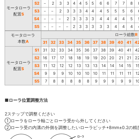
S2
－
2
3
3
4
4
5
5
6
6
7
7
8
モータローラ
S3
－
－
2
3
3
3
4
4
4
5
5
5
6
配置
S
S4
－
－
－
2
3
3
3
3
4
4
4
4
5
S5
－
－
－
－
2
3
3
3
3
3
4
4
4
ローラ総数
R
モータローラ
本数
A
31
32
33
34
35
36
37
38
39
40
41
4
S1
31
32
33
34
35
36
37
38
39
40
41
4
S2
16
17
17
18
18
19
19
20
20
21
21
2
モータローラ
S3
11
12
12
12
13
13
13
14
14
14
15
1
配置
S
S4
9
9
9
10
10
10
10
11
11
11
11
1
S5
7
8
8
8
8
8
9
9
9
9
9
1
■ローラ位置調整方法
2ステップで調整ください
①ローラをローラ軸ごとローラ受から外してください
②ローラ受の内溝の外側を調整したいローラピッチ+8mm±0.2の