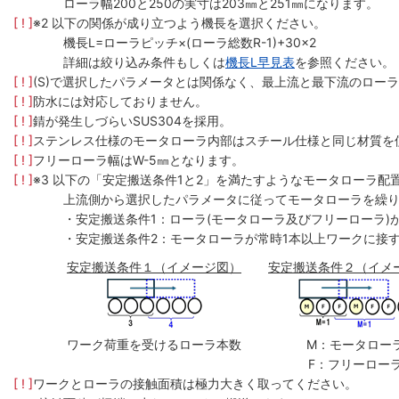
ローラ幅200と250の実寸は203㎜と251㎜になります。
[ ! ]
※2 以下の関係が成り立つよう機長を選択ください。
機長L=ローラピッチ×(ローラ総数R-1)+30×2
詳細は絞り込み条件もしくは
機長L早見表
を参照ください。
[ ! ]
(S)で選択したパラメータとは関係なく、最上流と最下流のローラ
[ ! ]
防水には対応しておりません。
[ ! ]
錆が発生しづらいSUS304を採用。
[ ! ]
ステンレス仕様のモータローラ内部はスチール仕様と同じ材質を
[ ! ]
フリーローラ幅はW-5㎜となります。
[ ! ]
※3 以下の「安定搬送条件1と2」を満たすようなモータローラ配
上流側から選択したパラメータに従ってモータローラを繰
・安定搬送条件1：ローラ(モータローラ及びフリーローラ)
・安定搬送条件2：モータローラが常時1本以上ワークに接
安定搬送条件１（イメージ図）
安定搬送条件２（イメ
ワーク荷重を受けるローラ本数
M：モータロー
F：フリーロー
[ ! ]
ワークとローラの接触面積は極力大きく取ってください。