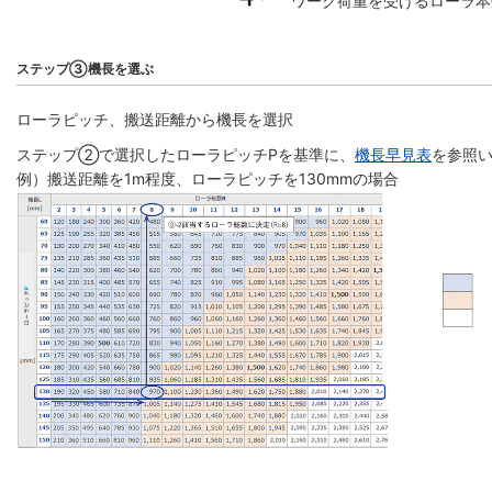
ワーク荷重を受けるローラ本
ステップ③機長を選ぶ
ローラピッチ、搬送距離から機長を選択
ステップ②で選択したローラピッチPを基準に、
機長早見表
を参照い
例）搬送距離を1m程度、ローラピッチを130mmの場合