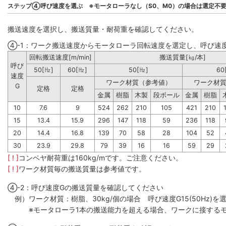
ステップ④呼び速度を選ぶ ※モータローラなし（S0、M0）の場合は選定不
搬送速度を選択し、搬送質量・耐荷重を確認してください。
④-1：ワーク搬送速度からモータローラ回転速度を選定し、呼び速
回転搬送速度[m/min]
搬送質量[㎏/本]
呼び
50[㎐]
60[㎐]
50[㎐]
60
速度
ワーク材質（参考値）
ワーク材
G
定格
定格
金属
樹脂
木製
段ボール
金属
樹脂
10
7.6
9
524
262
210
105
421
210
15
13.4
15.9
296
147
118
59
236
118
20
14.4
16.8
139
70
58
28
104
52
30
23.9
29.8
79
39
16
16
59
29
[ ! ]
コンベヤ耐荷重は160kg/mです。ご注意ください。
[ ! ]
ワーク材質毎の搬送質量は参考値です。
④-2：呼び速度Gの搬送質量を確認してください
例）ワーク材質：樹脂、30kg/個の場合 呼び速度G15(50Hz)を選
※モータローラ1本の搬送能力を超える場合、ワークに接するモ