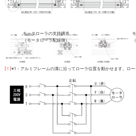
モータローラの支持構造
（モータローラ配線側）
[ ! ]
※1：アルミフレームの溝に沿ってローラ位置を動かせます。ロー