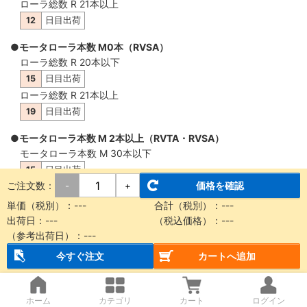
ローラ総数 R 21本以上
12
日目出荷
●モータローラ本数 M0本（RVSA）
ローラ総数 R 20本以下
15
日目出荷
ローラ総数 R 21本以上
19
日目出荷
●モータローラ本数 M 2本以上（RVTA・RVSA）
モータローラ本数 M 30本以下
15
日目出荷
ご注文数：
価格を確認
-
+
モータローラ本数 M 31本以上
19
日目出荷
単価（税別）：
---
合計（税別）：
---
出荷日：
---
（税込価格）：
---
（参考出荷日）：
---
概要・仕様
今すぐ注文
カートへ追加
【納品に関する注意事項】
ホーム
カテゴリ
カート
ログイン
本商品は製品質量30kg以上もしくは機長2m以上の場合、チャ