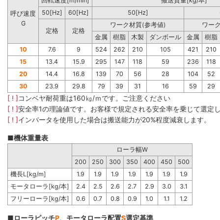
回転速度[m/min]
搬送質量[kg/本]
50[Hz]
60[Hz]
50[Hz]
呼び速度
G
ワーク材質(参考値)
ワーク
定格
定格
金属
樹脂
木製
ダンボール
金属
樹脂
10
7.6
9
524
262
210
105
421
210
15
13.4
15.9
295
147
118
59
236
118
20
14.4
16.8
139
70
56
28
104
52
30
23.9
29.8
79
39
31
16
59
29
[ ! ]
コンベヤ耐荷重は160㎏/ｍです。ご注意ください
[ ! ]
安全率1の理論値です。お客様で規定される安全率を乗じて選定
[ ! ]
インバータを使用した場合は搬送能力が20%程度減衰します。
■機体重量表
ローラ幅W
200
250
300
350
400
450
500
機長L[kg/m]
1.9
1.9
1.9
1.9
1.9
1.9
1.9
モータローラ[kg/本]
2.4
2.5
2.6
2.7
2.9
3.0
3.1
フリーローラ[kg/本]
0.6
0.7
0.8
0.9
1.0
1.1
1.2
■ローラピッチ
P
、モータローラ配置
S
選定基準