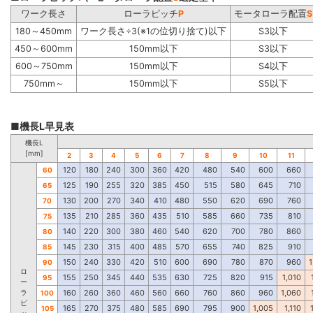
ワーク長さ
ローラピッチ
P
モータローラ配置
S
180～450mm
ワーク長さ÷3(※1の位切り捨て)以下
S3以下
450～600mm
150mm以下
S3以下
600～750mm
150mm以下
S4以下
750mm～
150mm以下
S5以下
■機長L早見表
機長L
[mm]
2
3
4
5
6
7
8
9
10
11
120
180
240
300
360
420
480
540
600
660
60
125
190
255
320
385
450
515
580
645
710
65
130
200
270
340
410
480
550
620
690
760
70
135
210
285
360
435
510
585
660
735
810
75
140
220
300
380
460
540
620
700
780
860
80
145
230
315
400
485
570
655
740
825
910
85
150
240
330
420
510
600
690
780
870
960
1
90
ロ
155
250
345
440
535
630
725
820
915
1,010
95
ー
ラ
160
260
360
460
560
660
760
860
960
1,060
100
ピ
165
270
375
480
585
690
795
900
1,005
1,110
105
ッ