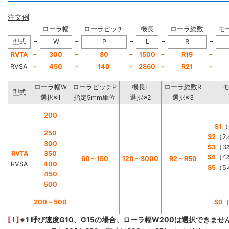
注文例
ローラ幅
ローラピッチ
機長
ローラ総数
モ
−
−
−
−
−
型式
W
P
L
R
−
−
−
−
−
RVTA
300
80
1500
R19
RVSA
−
450
−
140
−
2860
−
R21
−
ローラ幅W
ローラピッチP
機長L
ローラ総数R
型式
選択※1
指定5mm単位
選択※2
選択※3
200
S1
（
250
S2
（2
300
S3
（3
RVTA
350
S4
（4
60～150
120～3000
R2～R50
RVSA
400
S5
（5
450
500
200～500
S0
[ ! ]
※1 呼び速度G10、G15の場合、ローラ幅W200は選択できませ