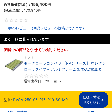
155,400
通常単価(税別)：
円
(税込単価)：
170,940
円
0
0件のレビュー（商品レビューの投稿ができます）
よく一緒に見られています
閲覧中の商品と併せてご検討ください
ミスミ
モータローラコンベヤ 【RVシリーズ】 ウレタン
ローラタイプ－アルミフレーム筐体/AC電源タイ
プ－
0
通常出荷日：20 日目 ～
仕様・寸法

型番:
RVSA-250-95-915-R10-S0-M0
で絞り込む