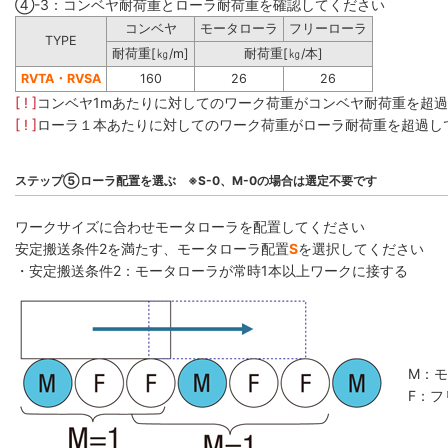
④-3：コンベヤ耐荷重とローラ耐荷重を確認してください
コンベヤ
モータローラ
フリーローラ
TYPE
耐荷重[㎏/m]
耐荷重[㎏/本]
RVTA・RVSA
160
26
26
[ ! ]
コンベヤ1mあたりに対してのワーク荷重がコンベヤ耐荷重を超
[ ! ]
ローラ１本あたりに対してのワーク荷重がローラ耐荷重を超過し
ステップ⑤ローラ配置を選ぶ ※S-0、M-0の場合は選定不要です
ワークサイズに合わせモータローラを配置してください
安定搬送条件2を満たす、モータローラ配置
S
を選択してください
・安定搬送条件2：モータローラが常時1本以上ワークに接する
M：
F：フ