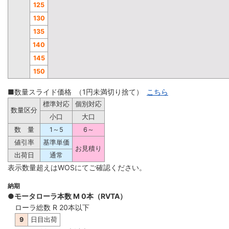
125
130
135
140
145
150
■数量スライド価格 （1円未満切り捨て）
こちら
標準対応
個別対応
数量区分
小口
大口
数 量
1～5
6～
値引率
基準単価
お見積り
出荷日
通常
表示数量超えはWOSにてご確認ください。
納期
●モータローラ本数 M 0本（RVTA）
ローラ総数 R 20本以下
9
日目出荷