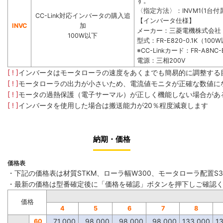
す。
〈指定方法〉：INVM1(1台付属
CC-Link対応インバータの購入追
【インバータ仕様】
INVC
加
メーカー：三菱電機株式会社
100W以下
型式：FR-E820-0.1K（100
※CC-Linkカード：FR-A8NC-
電源：三相200V
[ ! ]
インバータはモータローラの速度をあくまでも簡易的に調整する
[ ! ]
モータローラの出力が小さいため、電流値モニタが正確な数値に
[ ! ]
モータの過熱保護（電子サーマル）が正しく機能しない場合があ
[ ! ]
インバータを使用した場合は搬送能力が20％程度減衰します
納期・価格
価格表
・下記の価格表は材質STKM、ローラ幅W300、モータローラ配置S
・最新の価格は型番確定後に「価格を確認」ボタンを押下しご確認
価格
4
5
6
7
8
71,000
98,000
98,000
98,000
133,000
1
60