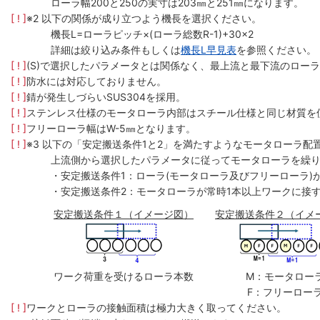
ローラ幅200と250の実寸は203㎜と251㎜になります。
[ ! ]
※2 以下の関係が成り立つよう機長を選択ください。
機長L=ローラピッチ×(ローラ総数R-1)+30×2
詳細は絞り込み条件もしくは
機長L早見表
を参照ください。
[ ! ]
(S)で選択したパラメータとは関係なく、最上流と最下流のローラ
[ ! ]
防水には対応しておりません。
[ ! ]
錆が発生しづらいSUS304を採用。
[ ! ]
ステンレス仕様のモータローラ内部はスチール仕様と同じ材質を
[ ! ]
フリーローラ幅はW-5㎜となります。
[ ! ]
※3 以下の「安定搬送条件1と2」を満たすようなモータローラ配
上流側から選択したパラメータに従ってモータローラを繰
・安定搬送条件1：ローラ(モータローラ及びフリーローラ)
・安定搬送条件2：モータローラが常時1本以上ワークに接
安定搬送条件１（イメージ図）
安定搬送条件２（イメ
ワーク荷重を受けるローラ本数
M：モータロー
F：フリーロー
[ ! ]
ワークとローラの接触面積は極力大きく取ってください。