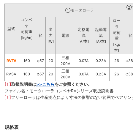
②
①モータローラ
コンベ
ロー
ヤ
ラ
型式
出
定格電
起動電
耐荷重
耐荷
径
力
電源
流
流
径
[kg/m]
重
[W]
[A/本]
[A/本]
[kg/
本]
三相
RVTA
160
φ57
20
0.07A
0.23A
26
φ38
200V
三相
RVSA
160
φ57
20
0.07A
0.23A
26
φ38
200V
[ ! ]
取扱説明書は
>>こちら
をご参照ください。
ファイル名：モータローラコンベヤRVシリーズ取扱説明書
[ ! ]
フリーローラは生産拠点により寸法の影響のない範囲でベアリン
規格表