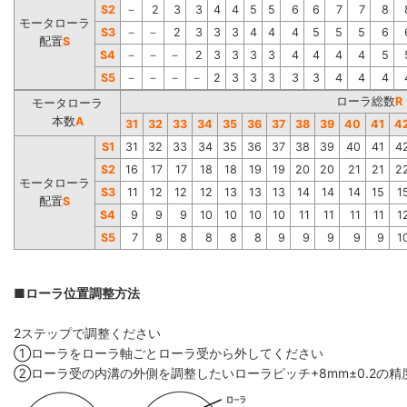
S2
－
2
3
3
4
4
5
5
6
6
7
7
8
モータローラ
S3
－
－
2
3
3
3
4
4
4
5
5
5
6
配置
S
S4
－
－
－
2
3
3
3
3
4
4
4
4
5
S5
－
－
－
－
2
3
3
3
3
3
4
4
4
ローラ総数
R
モータローラ
本数
A
31
32
33
34
35
36
37
38
39
40
41
4
S1
31
32
33
34
35
36
37
38
39
40
41
4
S2
16
17
17
18
18
19
19
20
20
21
21
2
モータローラ
S3
11
12
12
12
13
13
13
14
14
14
15
1
配置
S
S4
9
9
9
10
10
10
10
11
11
11
11
1
S5
7
8
8
8
8
8
9
9
9
9
9
1
■ローラ位置調整方法
2ステップで調整ください
①ローラをローラ軸ごとローラ受から外してください
②ローラ受の内溝の外側を調整したいローラピッチ+8mm±0.2の