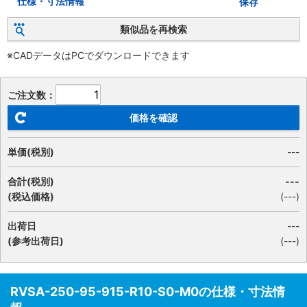
仕様・寸法情報
保存
類似品を再検索
※CADデータはPCでダウンロードできます
ご注文数：
価格を確認
単価(税別)
---
合計(税別)
---
(税込価格)
(
---
)
出荷日
---
(参考出荷日)
(---)
RVSA-250-95-915-R10-S0-M0の仕様・寸法情