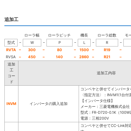
追加工
ローラ幅
ローラピッチ
機長
ローラ総数
モ
−
−
−
−
−
型式
W
P
L
R
−
−
−
−
−
RVTA
300
80
1500
R19
RVSA
−
450
−
140
−
2860
−
R21
−
追加
工
追加工内容
コー
ド
コンベヤと併せてインバータ
〈指定方法〉：INVM1(1台付属
【インバータ仕様】
INVM
インバータの購入追加
メーカー：三菱電機株式会社
型式：FR-D720-0.1K（100
電源：三相200V
コンベヤと併せてCC-Lin