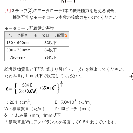
[ ! ]
ステップ④のモータローラ1本の搬送能力を超える場合、
搬送可能なモータローラ本数の接線力をかけてください
モータローラ配置選定基準
ワーク長さ
モータローラ配置
S
180～600mm
S3以下
600～750mm
S4以下
750mm～
S5以下
総搬送物質量と下記計算より脚ピッチ（ℓ）を算出してください。
たわみ量は1mm以下で設定してください。
4
3
l：28.1（cm
） E：7.0×10
（㎏/m）
W：積載質量（㎏/m） ℓ：脚ピッチ（mm）
δ：たわみ量（mm）1mm以下
＊積載質量Wはアンバランスを考慮して0.6を乗じています。