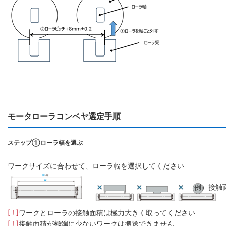
モータローラコンベヤ選定手順
ステップ①ローラ幅を選ぶ
ワークサイズに合わせて、ローラ幅を選択してください
例）接触
[ ! ]
ワークとローラの接触面積は極力大きく取ってください
[ ! ]
接触面積が極端に少ないワークは搬送できません