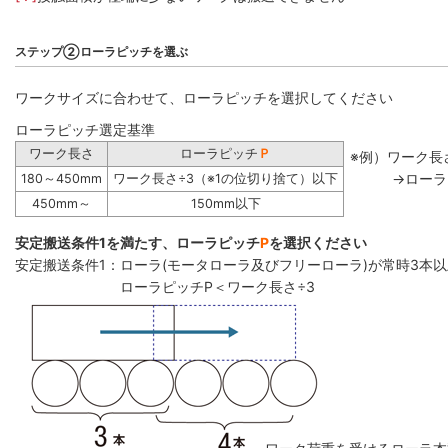
ステップ②ローラピッチを選ぶ
ワークサイズに合わせて、ローラピッチを選択してください
ローラピッチ選定基準
ワーク長さ
ローラピッチ
Ｐ
※例）ワーク長さ
→ローラ
180～450mm
ワーク長さ÷3（※1の位切り捨て）以下
450mm～
150mm以下
安定搬送条件1を満たす、ローラピッチ
P
を選択ください
安定搬送条件1：ローラ(モータローラ及びフリーローラ)が常時3本
ローラピッチP＜ワーク長さ÷3