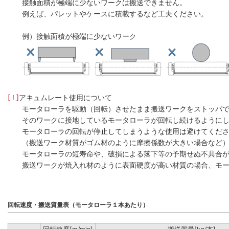
接触面積が極端に少ないワークは搬送できません。
例えば、パレットやケースに積載するなど工夫ください。
例）接触面積が極端に少ないワーク
[ ! ]
アキュムレート使用について
モータローラを駆動（回転）させたまま搬送ワークをストッパ
そのワークに接地しているモータローラが回転し続けるように
モータローラの回転が停止してしまうような使用は避けてくだ
（搬送ワーク材質がゴム材のように摩擦係数が大きい場合など
モータローラの短寿命や、破損による落下等の予期せぬ不具合
搬送ワークが焼入れ材のように表面硬度が高い材質の場合、モー
回転速度・搬送質量表（モータローラ１本あたり）