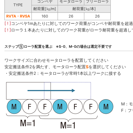
コンベヤ
モータローラ
フリーローラ
TYPE
耐荷重[㎏/m]
耐荷重[㎏/本]
RVTA・RVSA
160
26
26
[ ! ]
コンベヤ1mあたりに対してのワーク荷重がコンベヤ耐荷重を超
[ ! ]
ローラ１本あたりに対してのワーク荷重がローラ耐荷重を超過し
ステップ⑤ローラ配置を選ぶ ※S-0、M-0の場合は選定不要です
ワークサイズに合わせモータローラを配置してください
安定搬送条件2を満たす、モータローラ配置
S
を選択してください
・安定搬送条件2：モータローラが常時1本以上ワークに接する
M：
F：フ