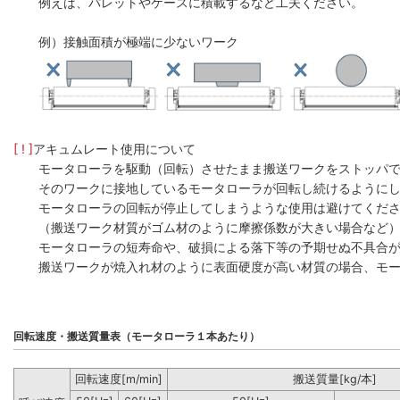
例えば、パレットやケースに積載するなど工夫ください。
例）接触面積が極端に少ないワーク
[ ! ]
アキュムレート使用について
モータローラを駆動（回転）させたまま搬送ワークをストッパ
そのワークに接地しているモータローラが回転し続けるように
モータローラの回転が停止してしまうような使用は避けてくだ
（搬送ワーク材質がゴム材のように摩擦係数が大きい場合など
モータローラの短寿命や、破損による落下等の予期せぬ不具合
搬送ワークが焼入れ材のように表面硬度が高い材質の場合、モー
回転速度・搬送質量表（モータローラ１本あたり）
回転速度[m/min]
搬送質量[kg/本]