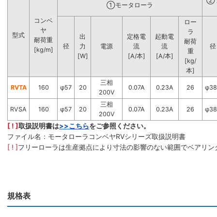
②
①モータローラ
コンベ
ロー
ヤ
ラ
型式
出
定格電
起動電
耐荷重
耐荷
径
力
電源
流
流
径
[kg/m]
重
[W]
[A/本]
[A/本]
[kg/
本]
三相
RVTA
160
φ57
20
0.07A
0.23A
26
φ38
200V
三相
RVSA
160
φ57
20
0.07A
0.23A
26
φ38
200V
[ ! ]
取扱説明書は
>>こちら
をご参照ください。
ファイル名：モータローラコンベヤRVシリーズ取扱説明書
[ ! ]
フリーローラは生産拠点により寸法の影響のない範囲でベアリン
規格表