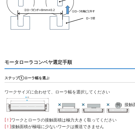
モータローラコンベヤ選定手順
ステップ①ローラ幅を選ぶ
ワークサイズに合わせて、ローラ幅を選択してください
例）接触
[ ! ]
ワークとローラの接触面積は極力大きく取ってください
[ ! ]
接触面積が極端に少ないワークは搬送できません