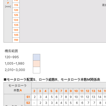
P
選
115
[mm]
120
125
130
135
140
145
150
機長範囲
120~995
1,005~1,980
2,010~3,000
■モータローラ配置S、ローラ総数R、モータローラ本数M関係表
モータローラ
本数
A
2
3
4
5
6
7
8
9
10
11
12
13
14
1
S1
2
3
4
5
6
7
8
9
10
11
12
13
14
1
S2
－
2
3
3
4
4
5
5
6
6
7
7
8