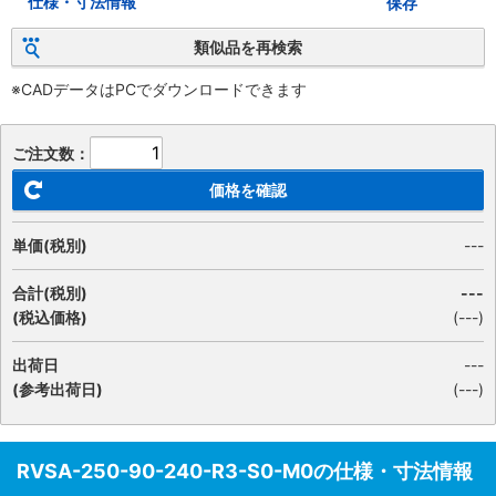
仕様・寸法情報
保存
類似品を再検索
※CADデータはPCでダウンロードできます
ご注文数：
価格を確認
単価(税別)
---
合計(税別)
---
(税込価格)
(
---
)
出荷日
---
(参考出荷日)
(---)
RVSA-250-90-240-R3-S0-M0の仕様・寸法情報