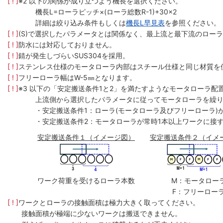
[ ! ]
※2 以下の関係が成り立つよう機長を選択ください。
機長L=ローラピッチ×(ローラ総数R-1)+30×2
詳細は絞り込み条件もしくは
機長L早見表
を参照ください。
[ ! ]
(S)で選択したパラメータとは関係なく、最上流と最下流のローラ
[ ! ]
防水には対応しておりません。
[ ! ]
錆が発生しづらいSUS304を採用。
[ ! ]
ステンレス仕様のモータローラ内部はスチール仕様と同じ材質を
[ ! ]
フリーローラ幅はW-5㎜となります。
[ ! ]
※3 以下の「安定搬送条件1と2」を満たすようなモータローラ配
上流側から選択したパラメータに従ってモータローラを繰
・安定搬送条件1：ローラ(モータローラ及びフリーローラ)
・安定搬送条件2：モータローラが常時1本以上ワークに接
安定搬送条件１（イメージ図）
安定搬送条件２（イメ
ワーク荷重を受けるローラ本数
M：モータロー
F：フリーロー
[ ! ]
ワークとローラの接触面積は極力大きく取ってください。
接触面積が極端に少ないワークは搬送できません。