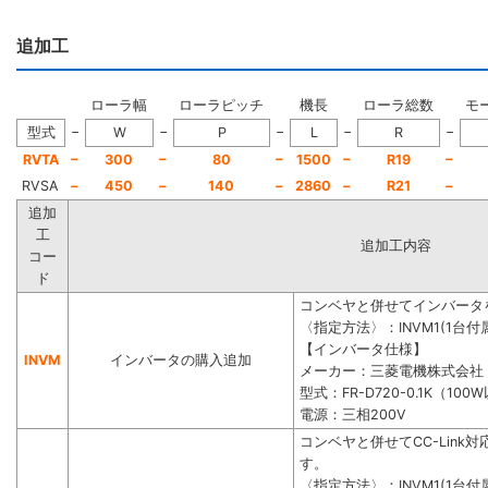
追加工
ローラ幅
ローラピッチ
機長
ローラ総数
モ
−
−
−
−
−
型式
W
P
L
R
−
−
−
−
−
RVTA
300
80
1500
R19
RVSA
−
450
−
140
−
2860
−
R21
−
追加
工
追加工内容
コー
ド
コンベヤと併せてインバータ
〈指定方法〉：INVM1(1台付属
【インバータ仕様】
INVM
インバータの購入追加
メーカー：三菱電機株式会社
型式：FR-D720-0.1K（100
電源：三相200V
コンベヤと併せてCC-Lin
す。
〈指定方法〉：INVM1(1台付属