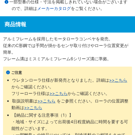
一部型番の仕様・寸法を掲載しきれていない場合がございます
ので、詳細は
メーカーカタログ
をご覧ください。
商品情報
アルミフレームを採用したモータローラコンベヤを発売。
従来のC形鋼では手間が掛かるセンサ取り付けやローラ位置変更が
簡単。
フレーム溝はミスミアルミフレーム6シリーズ溝に準拠。
ご注意
ウレタンローラ仕様が新発売となりました。詳細は
>>こちら
からご確認ください。 ​
フリーローラ仕様は
>>こちら
からご確認ください。
取扱説明書は
>>こちら
​をご参照ください。ローラの位置調整
動画は
>>こちら
【納品に関する注意事項（1）】
・地域・サイズによって出荷後4日程度納品に時間を要する可
能性がございます。
・一部離島への納品については、別途送料のご相談をさせて