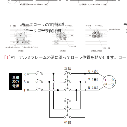
モータローラの支持構造
（モータローラ配線側）
[ ! ]
※1：アルミフレームの溝に沿ってローラ位置を動かせます。ロー