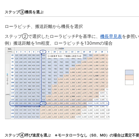
ステップ③機長を選ぶ
ローラピッチ、搬送距離から機長を選択
ステップ②で選択したローラピッチPを基準に、
機長早見表
を参照い
例）搬送距離を1m程度、ローラピッチを130mmの場合
ステップ④呼び速度を選ぶ ※モータローラなし（S0、M0）の場合は選定不