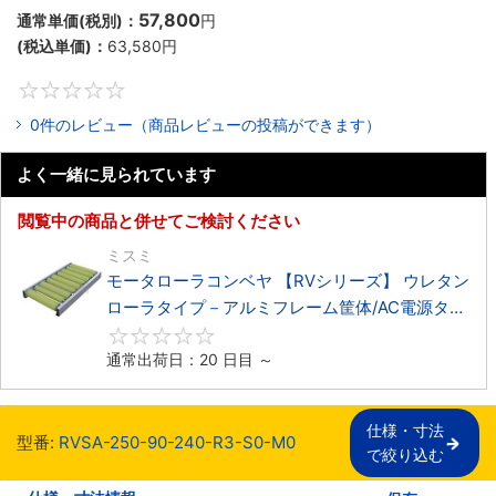
57,800
通常単価(税別)：
円
(税込単価)：
63,580
円
0
0件のレビュー（商品レビューの投稿ができます）
よく一緒に見られています
閲覧中の商品と併せてご検討ください
ミスミ
モータローラコンベヤ 【RVシリーズ】 ウレタン
ローラタイプ－アルミフレーム筐体/AC電源タイ
プ－
0
通常出荷日：20 日目 ～
仕様・寸法

型番:
RVSA-250-90-240-R3-S0-M0
で絞り込む