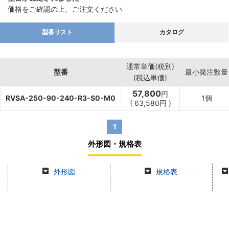
価格をご確認の上、ご注文ください
型番リスト
カタログ
通常単価(税別)
型番
最小発注数量
(税込単価)
57,800
円
RVSA-250-90-240-R3-S0-M0
1個
(
63,580
円
)
1
外形図・規格表
外形図
規格表
商品情報