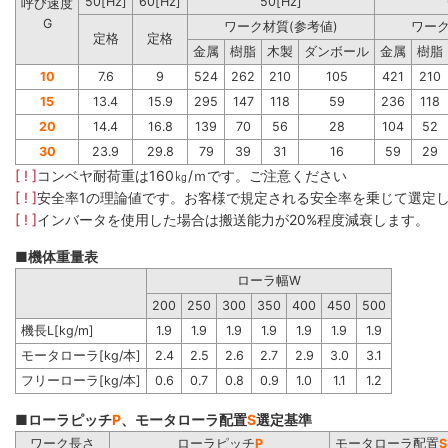
50[Hz]
60[Hz]
50[Hz]
呼び速度
G
ワーク材質(参考値)
ワーク
定格
定格
金属
樹脂
木製
ダンボール
金属
樹脂
10
7.6
9
524
262
210
105
421
210
15
13.4
15.9
295
147
118
59
236
118
20
14.4
16.8
139
70
56
28
104
52
30
23.9
29.8
79
39
31
16
59
29
[ ! ]
コンベヤ耐荷重は160㎏/ｍです。ご注意ください
[ ! ]
安全率1の理論値です。お客様で規定される安全率を乗じて選定
[ ! ]
インバータを使用した場合は搬送能力が20%程度減衰します。
■機体重量表
ローラ幅W
200
250
300
350
400
450
500
機長L[kg/m]
1.9
1.9
1.9
1.9
1.9
1.9
1.9
モータローラ[kg/本]
2.4
2.5
2.6
2.7
2.9
3.0
3.1
フリーローラ[kg/本]
0.6
0.7
0.8
0.9
1.0
1.1
1.2
■ローラピッチ
P
、モータローラ配置
S
選定基準
ワーク長さ
ローラピッチ
P
モータローラ配置
S