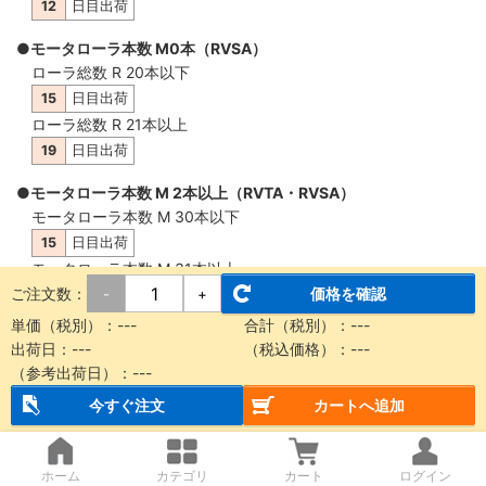
12
日目出荷
●モータローラ本数 M0本（RVSA）
ローラ総数 R 20本以下
15
日目出荷
ローラ総数 R 21本以上
19
日目出荷
●モータローラ本数 M 2本以上（RVTA・RVSA）
モータローラ本数 M 30本以下
15
日目出荷
モータローラ本数 M 31本以上
ご注文数：
価格を確認
-
+
19
日目出荷
単価（税別）：
---
合計（税別）：
---
出荷日：
---
（税込価格）：
---
（参考出荷日）：
---
概要・仕様
今すぐ注文
カートへ追加
【納品に関する注意事項】
本商品は製品質量30kg以上もしくは機長2m以上の場合、チャ
ホーム
カテゴリ
カート
ログイン
その場合、全て
車上渡し
となります。車上渡しの際、
フォークリ