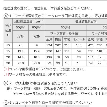
搬送速度を選択し、搬送質量・耐荷重を確認してください。
④-1：ワーク搬送速度からモータローラ回転速度を選定し、呼び速
回転搬送速度[m/min]
搬送質量[㎏/本]
呼び
50[㎐]
60[㎐]
50[㎐]
60
速度
ワーク材質（参考値）
ワーク材
G
定格
定格
金属
樹脂
木製
段ボール
金属
樹脂
10
7.6
9
524
262
210
105
421
210
15
13.4
15.9
296
147
118
59
236
118
20
14.4
16.8
139
70
58
28
104
52
30
23.9
29.8
79
39
16
16
59
29
[ ! ]
コンベヤ耐荷重は160kg/mです。ご注意ください。
[ ! ]
ワーク材質毎の搬送質量は参考値です。
④-2：呼び速度Gの搬送質量を確認してください
例）ワーク材質：樹脂、30kg/個の場合 呼び速度G15(50Hz)を選
※モータローラ1本の搬送能力を超える場合、ワークに接するモ
④-3：コンベヤ耐荷重とローラ耐荷重を確認してください