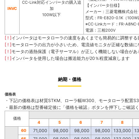
CC-Link対応インバータの購入追
【インバータ仕様】
INVC
加
メーカー：三菱電機株式会社
100W以下
型式：FR-E820-0.1K（100
※CC-Linkカード：FR-A8NC-
電源：三相200V
[ ! ]
インバータはモータローラの速度をあくまでも簡易的に調整する
[ ! ]
モータローラの出力が小さいため、電流値モニタが正確な数値に
[ ! ]
モータの過熱保護（電子サーマル）が正しく機能しない場合があ
[ ! ]
インバータを使用した場合は搬送能力が20％程度減衰します
納期・価格
価格表
・下記の価格表は材質STKM、ローラ幅W300、モータローラ配置S
・最新の価格は型番確定後に「価格を確認」ボタンを押下しご確認
価格
4
5
6
7
8
71,000
98,000
98,000
98,000
133,000
1
60
71,000
98,000
98,000
98,000
133,000
1
65