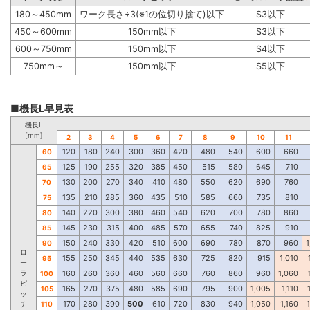
180～450mm
ワーク長さ÷3(※1の位切り捨て)以下
S3以下
450～600mm
150mm以下
S3以下
600～750mm
150mm以下
S4以下
750mm～
150mm以下
S5以下
■機長L早見表
機長L
[mm]
2
3
4
5
6
7
8
9
10
11
120
180
240
300
360
420
480
540
600
660
60
125
190
255
320
385
450
515
580
645
710
65
130
200
270
340
410
480
550
620
690
760
70
135
210
285
360
435
510
585
660
735
810
75
140
220
300
380
460
540
620
700
780
860
80
145
230
315
400
485
570
655
740
825
910
85
150
240
330
420
510
600
690
780
870
960
1
90
ロ
155
250
345
440
535
630
725
820
915
1,010
95
ー
ラ
160
260
360
460
560
660
760
860
960
1,060
100
ピ
165
270
375
480
585
690
795
900
1,005
1,110
105
ッ
170
280
390
500
610
720
830
940
1,050
1,160
チ
110