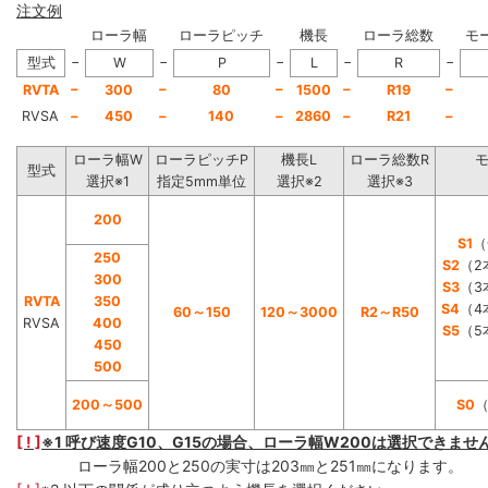
注文例
ローラ幅
ローラピッチ
機長
ローラ総数
モ
−
−
−
−
−
型式
W
P
L
R
−
−
−
−
−
RVTA
300
80
1500
R19
RVSA
−
450
−
140
−
2860
−
R21
−
ローラ幅W
ローラピッチP
機長L
ローラ総数R
型式
選択※1
指定5mm単位
選択※2
選択※3
200
S1
（
250
S2
（2
300
S3
（3
RVTA
350
S4
（4
60～150
120～3000
R2～R50
RVSA
400
S5
（5
450
500
200～500
S0
[ ! ]
※1 呼び速度G10、G15の場合、ローラ幅W200は選択できませ
ローラ幅200と250の実寸は203㎜と251㎜になります。