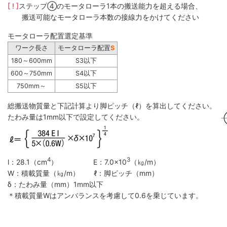
[ ! ]
ステップ④のモータローラ1本の搬送能力を超える場合、
搬送可能なモータローラ本数の接線力をかけてください
モータローラ配置選定基準
ワーク長さ
モータローラ配置
S
180～600mm
S3以下
600～750mm
S4以下
750mm～
S5以下
総搬送物質量と下記計算より脚ピッチ（ℓ）を算出してください。
たわみ量は1mm以下で設定してください。
4
3
l：28.1（cm
） E：7.0×10
（㎏/m）
W：積載質量（㎏/m） ℓ：脚ピッチ（mm）
δ：たわみ量（mm）1mm以下
＊積載質量Wはアンバランスを考慮して0.6を乗じています。