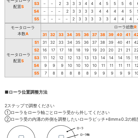
モータローラ
S3
－
－
2
3
3
3
4
4
4
5
5
5
6
配置
S
S4
－
－
－
2
3
3
3
3
4
4
4
4
5
S5
－
－
－
－
2
3
3
3
3
3
4
4
4
ローラ総数
R
モータローラ
本数
A
31
32
33
34
35
36
37
38
39
40
41
4
S1
31
32
33
34
35
36
37
38
39
40
41
4
S2
16
17
17
18
18
19
19
20
20
21
21
2
モータローラ
S3
11
12
12
12
13
13
13
14
14
14
15
1
配置
S
S4
9
9
9
10
10
10
10
11
11
11
11
1
S5
7
8
8
8
8
8
9
9
9
9
9
1
■ローラ位置調整方法
2ステップで調整ください
①ローラをローラ軸ごとローラ受から外してください
②ローラ受の内溝の外側を調整したいローラピッチ+8mm±0.2の