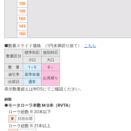
130
135
140
145
150
■数量スライド価格 （1円未満切り捨て）
こちら
標準対応
個別対応
数量区分
小口
大口
数 量
1～5
6～
値引率
基準単価
お見積り
出荷日
通常
表示数量超えはWOSにてご確認ください。
納期
●モータローラ本数 M 0本（RVTA）
ローラ総数 R 20本以下
9
日目出荷
ローラ総数 R 21本以上