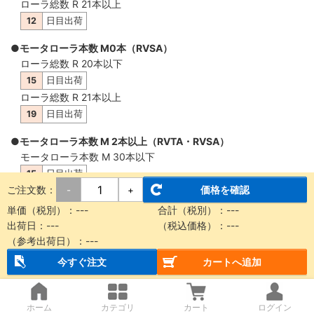
ローラ総数 R 21本以上
12
日目出荷
●モータローラ本数 M0本（RVSA）
ローラ総数 R 20本以下
15
日目出荷
ローラ総数 R 21本以上
19
日目出荷
●モータローラ本数 M 2本以上（RVTA・RVSA）
モータローラ本数 M 30本以下
15
日目出荷
ご注文数：
価格を確認
-
+
モータローラ本数 M 31本以上
19
日目出荷
単価（税別）：
---
合計（税別）：
---
出荷日：
---
（税込価格）：
---
（参考出荷日）：
---
概要・仕様
今すぐ注文
カートへ追加
【納品に関する注意事項】
ホーム
カテゴリ
カート
ログイン
本商品は製品質量30kg以上もしくは機長2m以上の場合、チャ