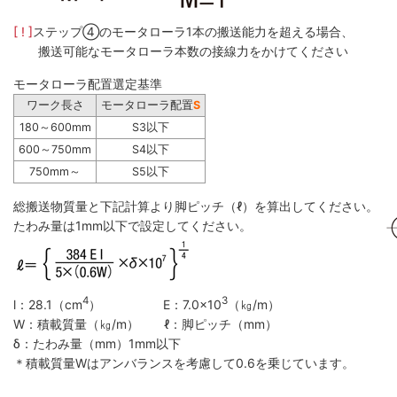
[ ! ]
ステップ④のモータローラ1本の搬送能力を超える場合、
搬送可能なモータローラ本数の接線力をかけてください
モータローラ配置選定基準
ワーク長さ
モータローラ配置
S
180～600mm
S3以下
600～750mm
S4以下
750mm～
S5以下
総搬送物質量と下記計算より脚ピッチ（ℓ）を算出してください。
たわみ量は1mm以下で設定してください。
4
3
l：28.1（cm
） E：7.0×10
（㎏/m）
W：積載質量（㎏/m） ℓ：脚ピッチ（mm）
δ：たわみ量（mm）1mm以下
＊積載質量Wはアンバランスを考慮して0.6を乗じています。