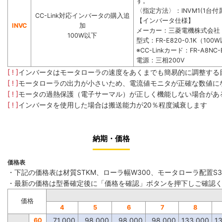
す。
〈指定方法〉：INVM1(1台付属
CC-Link対応インバータの購入追
【インバータ仕様】
INVC
加
メーカー：三菱電機株式会社
100W以下
型式：FR-E820-0.1K（100
※CC-Linkカード：FR-A8NC-
電源：三相200V
[ ! ]
インバータはモータローラの速度をあくまでも簡易的に調整する
[ ! ]
モータローラの出力が小さいため、電流値モニタが正確な数値に
[ ! ]
モータの過熱保護（電子サーマル）が正しく機能しない場合があ
[ ! ]
インバータを使用した場合は搬送能力が20％程度減衰します
納期・価格
価格表
・下記の価格表は材質STKM、ローラ幅W300、モータローラ配置S
・最新の価格は型番確定後に「価格を確認」ボタンを押下しご確認
価格
4
5
6
7
8
71,000
98,000
98,000
98,000
133,000
1
60