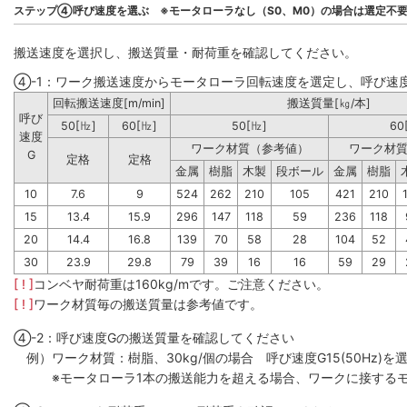
ステップ④呼び速度を選ぶ ※モータローラなし（S0、M0）の場合は選定不
搬送速度を選択し、搬送質量・耐荷重を確認してください。
④-1：ワーク搬送速度からモータローラ回転速度を選定し、呼び速
回転搬送速度[m/min]
搬送質量[㎏/本]
呼び
50[㎐]
60[㎐]
50[㎐]
60
速度
ワーク材質（参考値）
ワーク材
G
定格
定格
金属
樹脂
木製
段ボール
金属
樹脂
10
7.6
9
524
262
210
105
421
210
15
13.4
15.9
296
147
118
59
236
118
20
14.4
16.8
139
70
58
28
104
52
30
23.9
29.8
79
39
16
16
59
29
[ ! ]
コンベヤ耐荷重は160kg/mです。ご注意ください。
[ ! ]
ワーク材質毎の搬送質量は参考値です。
④-2：呼び速度Gの搬送質量を確認してください
例）ワーク材質：樹脂、30kg/個の場合 呼び速度G15(50Hz)を選
※モータローラ1本の搬送能力を超える場合、ワークに接するモ