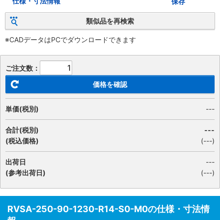
仕様・寸法情報
保存
類似品を再検索
※CADデータはPCでダウンロードできます
ご注文数：
価格を確認
単価(税別)
---
合計(税別)
---
(税込価格)
(
---
)
出荷日
---
(参考出荷日)
(---)
RVSA-250-90-1230-R14-S0-M0の仕様・寸法情