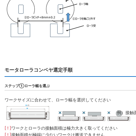
モータローラコンベヤ選定手順
ステップ①ローラ幅を選ぶ
ワークサイズに合わせて、ローラ幅を選択してください
例）接触
[ ! ]
ワークとローラの接触面積は極力大きく取ってください
[ ! ]
接触面積が極端に少ないワークは搬送できません