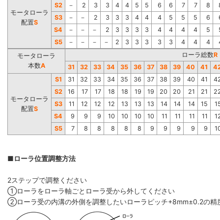
S2
－
2
3
3
4
4
5
5
6
6
7
7
8
モータローラ
S3
－
－
2
3
3
3
4
4
4
5
5
5
6
配置
S
S4
－
－
－
2
3
3
3
3
4
4
4
4
5
S5
－
－
－
－
2
3
3
3
3
3
4
4
4
ローラ総数
R
モータローラ
本数
A
31
32
33
34
35
36
37
38
39
40
41
4
S1
31
32
33
34
35
36
37
38
39
40
41
4
S2
16
17
17
18
18
19
19
20
20
21
21
2
モータローラ
S3
11
12
12
12
13
13
13
14
14
14
15
1
配置
S
S4
9
9
9
10
10
10
10
11
11
11
11
1
S5
7
8
8
8
8
8
9
9
9
9
9
1
■ローラ位置調整方法
2ステップで調整ください
①ローラをローラ軸ごとローラ受から外してください
②ローラ受の内溝の外側を調整したいローラピッチ+8mm±0.2の