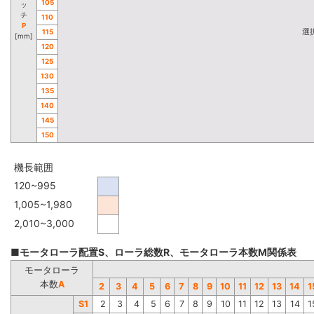
105
ッ
チ
110
P
選
115
[mm]
120
125
130
135
140
145
150
機長範囲
120~995
1,005~1,980
2,010~3,000
■モータローラ配置S、ローラ総数R、モータローラ本数M関係表
モータローラ
本数
A
2
3
4
5
6
7
8
9
10
11
12
13
14
1
S1
2
3
4
5
6
7
8
9
10
11
12
13
14
1