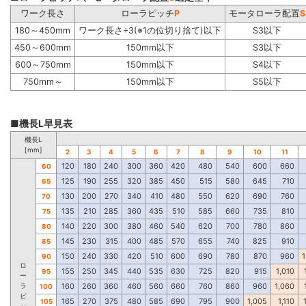
ワーク長さ
ローラピッチ
P
モータローラ配置
S
180～450mm
ワーク長さ÷3(※1の位切り捨て)以下
S3以下
450～600mm
150mm以下
S3以下
600～750mm
150mm以下
S4以下
750mm～
150mm以下
S5以下
■機長L早見表
機長L
[mm]
2
3
4
5
6
7
8
9
10
11
120
180
240
300
360
420
480
540
600
660
60
125
190
255
320
385
450
515
580
645
710
65
130
200
270
340
410
480
550
620
690
760
70
135
210
285
360
435
510
585
660
735
810
75
140
220
300
380
460
540
620
700
780
860
80
145
230
315
400
485
570
655
740
825
910
85
150
240
330
420
510
600
690
780
870
960
1
90
ロ
155
250
345
440
535
630
725
820
915
1,010
95
ー
ラ
160
260
360
460
560
660
760
860
960
1,060
100
ピ
165
270
375
480
585
690
795
900
1,005
1,110
105
ッ