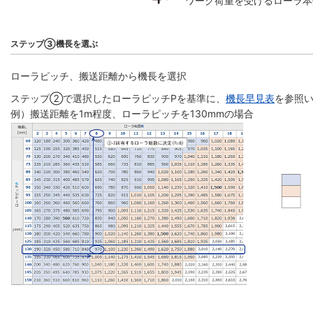
ワーク荷重を受けるローラ本
ステップ③機長を選ぶ
ローラピッチ、搬送距離から機長を選択
ステップ②で選択したローラピッチPを基準に、
機長早見表
を参照い
例）搬送距離を1m程度、ローラピッチを130mmの場合