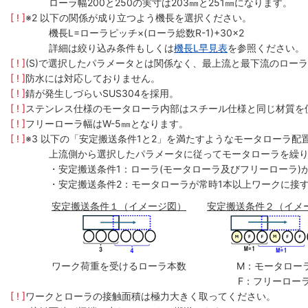
ローラ幅200と250の実寸は203㎜と251㎜になります。
[ ! ]
※2 以下の関係が成り立つよう機長を選択ください。
機長L=ローラピッチ×(ローラ総数R-1)+30×2
詳細は絞り込み条件もしくは
機長L早見表
を参照ください。
[ ! ]
(S)で選択したパラメータとは関係なく、最上流と最下流のローラ
[ ! ]
防水には対応しておりません。
[ ! ]
錆が発生しづらいSUS304を採用。
[ ! ]
ステンレス仕様のモータローラ内部はスチール仕様と同じ材質を
[ ! ]
フリーローラ幅はW-5㎜となります。
[ ! ]
※3 以下の「安定搬送条件1と2」を満たすようなモータローラ配
上流側から選択したパラメータに従ってモータローラを繰
・安定搬送条件1：ローラ(モータローラ及びフリーローラ)
・安定搬送条件2：モータローラが常時1本以上ワークに接
安定搬送条件１（イメージ図）
安定搬送条件２（イメ
ワーク荷重を受けるローラ本数
M：モータロー
F：フリーロー
[ ! ]
ワークとローラの接触面積は極力大きく取ってください。