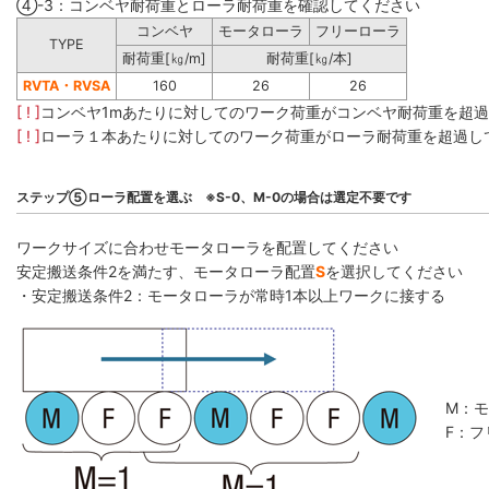
④-3：コンベヤ耐荷重とローラ耐荷重を確認してください
コンベヤ
モータローラ
フリーローラ
TYPE
耐荷重[㎏/m]
耐荷重[㎏/本]
RVTA・RVSA
160
26
26
[ ! ]
コンベヤ1mあたりに対してのワーク荷重がコンベヤ耐荷重を超
[ ! ]
ローラ１本あたりに対してのワーク荷重がローラ耐荷重を超過し
ステップ⑤ローラ配置を選ぶ ※S-0、M-0の場合は選定不要です
ワークサイズに合わせモータローラを配置してください
安定搬送条件2を満たす、モータローラ配置
S
を選択してください
・安定搬送条件2：モータローラが常時1本以上ワークに接する
M：
F：フ