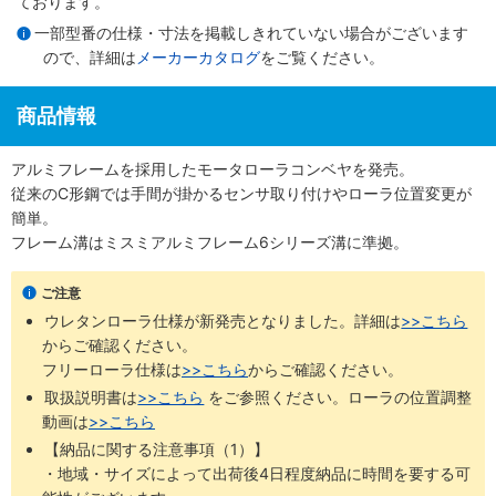
ております。
一部型番の仕様・寸法を掲載しきれていない場合がございます
ので、詳細は
メーカーカタログ
をご覧ください。
商品情報
アルミフレームを採用したモータローラコンベヤを発売。
従来のC形鋼では手間が掛かるセンサ取り付けやローラ位置変更が
簡単。
フレーム溝はミスミアルミフレーム6シリーズ溝に準拠。
ご注意
ウレタンローラ仕様が新発売となりました。詳細は
>>こちら
からご確認ください。 ​
フリーローラ仕様は
>>こちら
からご確認ください。
取扱説明書は
>>こちら
​をご参照ください。ローラの位置調整
動画は
>>こちら
【納品に関する注意事項（1）】
・地域・サイズによって出荷後4日程度納品に時間を要する可