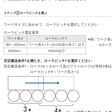
ステップ②ローラピッチを選ぶ
ワークサイズに合わせて、ローラピッチを選択してください
ローラピッチ選定基準
ワーク長さ
ローラピッチ
Ｐ
※例）ワーク長さ
→ローラ
180～450mm
ワーク長さ÷3（※1の位切り捨て）以下
450mm～
150mm以下
安定搬送条件1を満たす、ローラピッチ
P
を選択ください
安定搬送条件1：ローラ(モータローラ及びフリーローラ)が常時3本
ローラピッチP＜ワーク長さ÷3