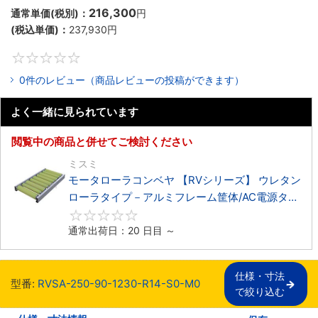
216,300
通常単価(税別)：
円
(税込単価)：
237,930
円
0
0件のレビュー（商品レビューの投稿ができます）
よく一緒に見られています
閲覧中の商品と併せてご検討ください
ミスミ
モータローラコンベヤ 【RVシリーズ】 ウレタン
ローラタイプ－アルミフレーム筐体/AC電源タイ
プ－
0
通常出荷日：20 日目 ～
仕様・寸法

型番:
RVSA-250-90-1230-R14-S0-M0
で絞り込む