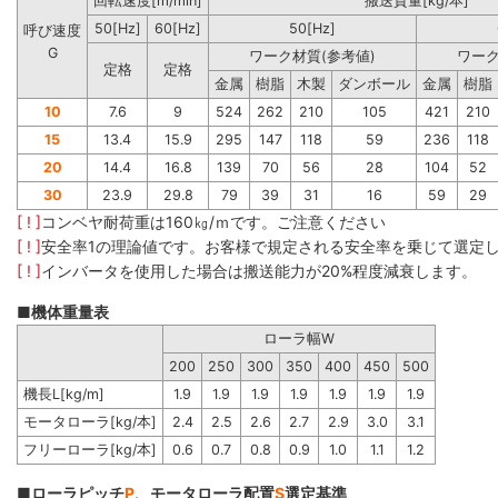
回転速度[m/min]
搬送質量[kg/本]
50[Hz]
60[Hz]
50[Hz]
呼び速度
G
ワーク材質(参考値)
ワーク
定格
定格
金属
樹脂
木製
ダンボール
金属
樹脂
10
7.6
9
524
262
210
105
421
210
15
13.4
15.9
295
147
118
59
236
118
20
14.4
16.8
139
70
56
28
104
52
30
23.9
29.8
79
39
31
16
59
29
[ ! ]
コンベヤ耐荷重は160㎏/ｍです。ご注意ください
[ ! ]
安全率1の理論値です。お客様で規定される安全率を乗じて選定
[ ! ]
インバータを使用した場合は搬送能力が20%程度減衰します。
■機体重量表
ローラ幅W
200
250
300
350
400
450
500
機長L[kg/m]
1.9
1.9
1.9
1.9
1.9
1.9
1.9
モータローラ[kg/本]
2.4
2.5
2.6
2.7
2.9
3.0
3.1
フリーローラ[kg/本]
0.6
0.7
0.8
0.9
1.0
1.1
1.2
■ローラピッチ
P
、モータローラ配置
S
選定基準