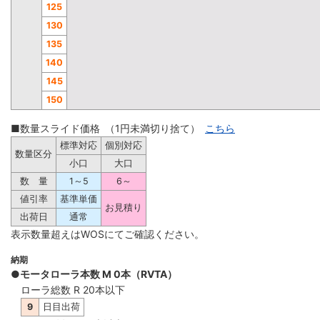
125
130
135
140
145
150
■数量スライド価格 （1円未満切り捨て）
こちら
標準対応
個別対応
数量区分
小口
大口
数 量
1～5
6～
値引率
基準単価
お見積り
出荷日
通常
表示数量超えはWOSにてご確認ください。
納期
●モータローラ本数 M 0本（RVTA）
ローラ総数 R 20本以下
9
日目出荷