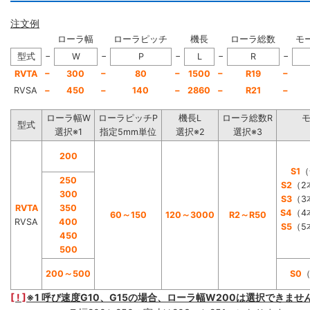
注文例
ローラ幅
ローラピッチ
機長
ローラ総数
モ
−
−
−
−
−
型式
W
P
L
R
−
−
−
−
−
RVTA
300
80
1500
R19
RVSA
−
450
−
140
−
2860
−
R21
−
ローラ幅W
ローラピッチP
機長L
ローラ総数R
型式
選択※1
指定5mm単位
選択※2
選択※3
200
S1
（
250
S2
（2
300
S3
（3
RVTA
350
S4
（4
60～150
120～3000
R2～R50
RVSA
400
S5
（5
450
500
200～500
S0
[ ! ]
※1 呼び速度G10、G15の場合、ローラ幅W200は選択できませ