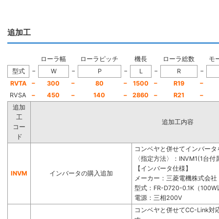
追加工
ローラ幅
ローラピッチ
機長
ローラ総数
モ
−
−
−
−
−
型式
W
P
L
R
−
−
−
−
−
RVTA
300
80
1500
R19
RVSA
−
450
−
140
−
2860
−
R21
−
追加
工
追加工内容
コー
ド
コンベヤと併せてインバータ
〈指定方法〉：INVM1(1台付属
【インバータ仕様】
INVM
インバータの購入追加
メーカー：三菱電機株式会社
型式：FR-D720-0.1K（100
電源：三相200V
コンベヤと併せてCC-Lin