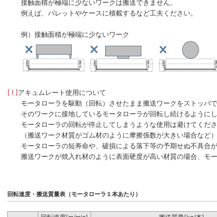
接触面積が極端に少ないワークは搬送できません。
例えば、パレットやケースに積載するなど工夫ください。
例）接触面積が極端に少ないワーク
[ ! ]
アキュムレート使用について
モータローラを駆動（回転）させたまま搬送ワークをストッパ
そのワークに接地しているモータローラが回転し続けるように
モータローラの回転が停止してしまうような使用は避けてくだ
（搬送ワーク材質がゴム材のように摩擦係数が大きい場合など
モータローラの短寿命や、破損による落下等の予期せぬ不具合
搬送ワークが焼入れ材のように表面硬度が高い材質の場合、モー
回転速度・搬送質量表（モータローラ１本あたり）