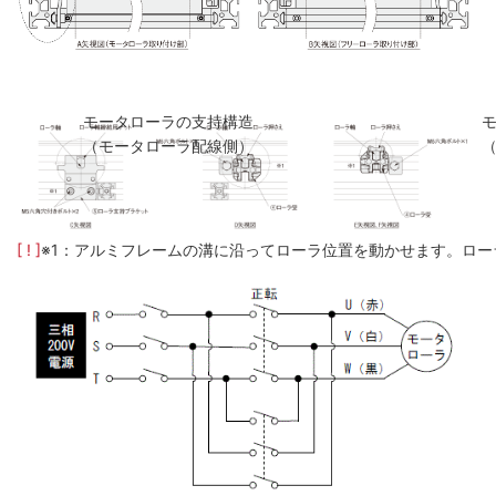
モータローラの支持構造
（モータローラ配線側）
[ ! ]
※1：アルミフレームの溝に沿ってローラ位置を動かせます。ロー