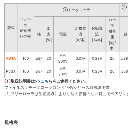
②
①モータローラ
コンベ
ロー
ヤ
ラ
型式
出
定格電
起動電
耐荷重
耐荷
径
力
電源
流
流
径
[kg/m]
重
[W]
[A/本]
[A/本]
[kg/
本]
三相
RVTA
160
φ57
20
0.07A
0.23A
26
φ38
200V
三相
RVSA
160
φ57
20
0.07A
0.23A
26
φ38
200V
[ ! ]
取扱説明書は
>>こちら
をご参照ください。
ファイル名：モータローラコンベヤRVシリーズ取扱説明書
[ ! ]
フリーローラは生産拠点により寸法の影響のない範囲でベアリン
規格表