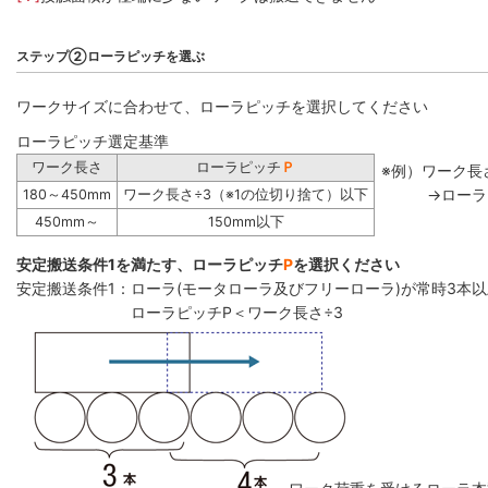
ステップ②ローラピッチを選ぶ
ワークサイズに合わせて、ローラピッチを選択してください
ローラピッチ選定基準
ワーク長さ
ローラピッチ
Ｐ
※例）ワーク長さ
→ローラ
180～450mm
ワーク長さ÷3（※1の位切り捨て）以下
450mm～
150mm以下
安定搬送条件1を満たす、ローラピッチ
P
を選択ください
安定搬送条件1：ローラ(モータローラ及びフリーローラ)が常時3本
ローラピッチP＜ワーク長さ÷3