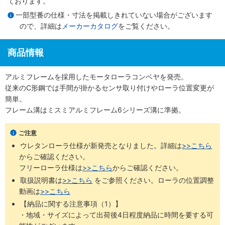
ております。
一部型番の仕様・寸法を掲載しきれていない場合がございます
ので、詳細は
メーカーカタログ
をご覧ください。
商品情報
アルミフレームを採用したモータローラコンベヤを発売。
従来のC形鋼では手間が掛かるセンサ取り付けやローラ位置変更が
簡単。
フレーム溝はミスミアルミフレーム6シリーズ溝に準拠。
ご注意
ウレタンローラ仕様が新発売となりました。詳細は
>>こちら
からご確認ください。 ​
フリーローラ仕様は
>>こちら
からご確認ください。
取扱説明書は
>>こちら
​をご参照ください。ローラの位置調整
動画は
>>こちら
【納品に関する注意事項（1）】
・地域・サイズによって出荷後4日程度納品に時間を要する可