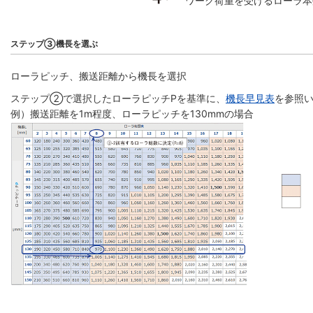
ワーク荷重を受けるローラ本
ステップ③機長を選ぶ
ローラピッチ、搬送距離から機長を選択
ステップ②で選択したローラピッチPを基準に、
機長早見表
を参照い
例）搬送距離を1m程度、ローラピッチを130mmの場合