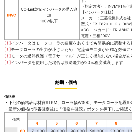
す。
〈指定方法〉：INVM1(1台付属
CC-Link対応インバータの購入追
【インバータ仕様】
INVC
加
メーカー：三菱電機株式会社
100W以下
型式：FR-E820-0.1K（100
※CC-Linkカード：FR-A8NC-
電源：三相200V
[ ! ]
インバータはモータローラの速度をあくまでも簡易的に調整する
[ ! ]
モータローラの出力が小さいため、電流値モニタが正確な数値に
[ ! ]
モータの過熱保護（電子サーマル）が正しく機能しない場合があ
[ ! ]
インバータを使用した場合は搬送能力が20％程度減衰します
納期・価格
価格表
・下記の価格表は材質STKM、ローラ幅W300、モータローラ配置S
・最新の価格は型番確定後に「価格を確認」ボタンを押下しご確認
価格
4
5
6
7
8
71,000
98,000
98,000
98,000
133,000
1
60