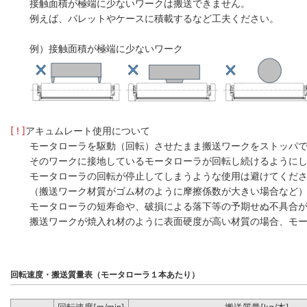
接触面積が極端に少ないワークは搬送できません。
例えば、パレットやケースに積載するなど工夫ください。
例）接触面積が極端に少ないワーク
[ ! ]
アキュムレート使用について
モータローラを駆動（回転）させたまま搬送ワークをストッパ
そのワークに接地しているモータローラが回転し続けるように
モータローラの回転が停止してしまうような使用は避けてくだ
（搬送ワーク材質がゴム材のように摩擦係数が大きい場合など
モータローラの短寿命や、破損による落下等の予期せぬ不具合
搬送ワークが焼入れ材のように表面硬度が高い材質の場合、モー
回転速度・搬送質量表（モータローラ１本あたり）