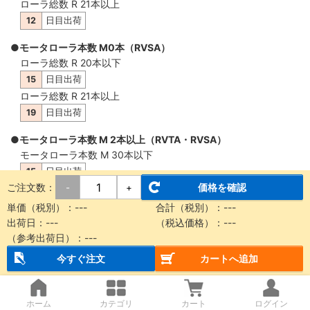
ローラ総数 R 21本以上
12
日目出荷
●モータローラ本数 M0本（RVSA）
ローラ総数 R 20本以下
15
日目出荷
ローラ総数 R 21本以上
19
日目出荷
●モータローラ本数 M 2本以上（RVTA・RVSA）
モータローラ本数 M 30本以下
15
日目出荷
ご注文数：
価格を確認
-
+
モータローラ本数 M 31本以上
19
日目出荷
単価（税別）：
---
合計（税別）：
---
出荷日：
---
（税込価格）：
---
（参考出荷日）：
---
概要・仕様
今すぐ注文
カートへ追加
【納品に関する注意事項】
ホーム
カテゴリ
カート
ログイン
本商品は製品質量30kg以上もしくは機長2m以上の場合、チャ