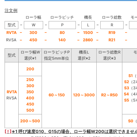
注文例
ローラ幅
ローラピッチ
機長
ローラ総数
モ
−
−
−
−
−
型式
W
P
L
R
−
−
−
−
−
RVTA
300
80
1500
R19
RVSA
−
450
−
140
−
2860
−
R21
−
ローラ幅W
ローラピッチP
機長L
ローラ総数R
型式
選択※1
指定5mm単位
選択※2
選択※3
200
S1
（
250
S2
（2
300
S3
（3
RVTA
350
S4
（4
60～150
120～3000
R2～R50
RVSA
400
S5
（5
450
500
200～500
S0
[ ! ]
※1 呼び速度G10、G15の場合、ローラ幅W200は選択できませ