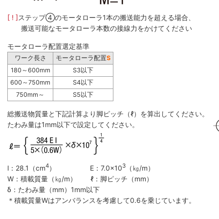
[ ! ]
ステップ④のモータローラ1本の搬送能力を超える場合、
搬送可能なモータローラ本数の接線力をかけてください
モータローラ配置選定基準
ワーク長さ
モータローラ配置
S
180～600mm
S3以下
600～750mm
S4以下
750mm～
S5以下
総搬送物質量と下記計算より脚ピッチ（ℓ）を算出してください。
たわみ量は1mm以下で設定してください。
4
3
l：28.1（cm
） E：7.0×10
（㎏/m）
W：積載質量（㎏/m） ℓ：脚ピッチ（mm）
δ：たわみ量（mm）1mm以下
＊積載質量Wはアンバランスを考慮して0.6を乗じています。