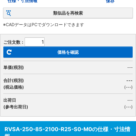
仕様・寸法情報
保存
類似品を再検索
※CADデータはPCでダウンロードできます
ご注文数：
価格を確認
単価(税別)
---
合計(税別)
---
(税込価格)
(
---
)
出荷日
---
(参考出荷日)
(---)
RVSA-250-85-2100-R25-S0-M0の仕様・寸法情