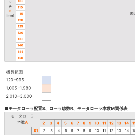
105
ッ
チ
110
P
選
115
[mm]
120
125
130
135
140
145
150
機長範囲
120~995
1,005~1,980
2,010~3,000
■モータローラ配置S、ローラ総数R、モータローラ本数M関係表
モータローラ
本数
A
2
3
4
5
6
7
8
9
10
11
12
13
14
1
S1
2
3
4
5
6
7
8
9
10
11
12
13
14
1