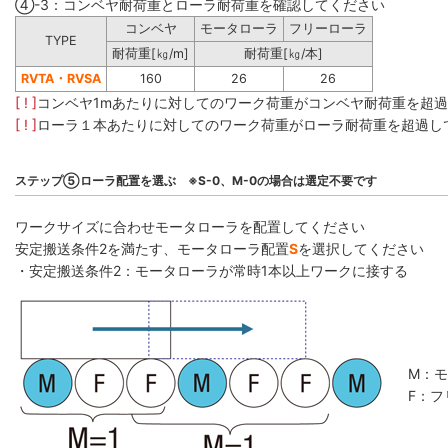
④-3：コンベヤ耐荷重とローラ耐荷重を確認してください
コンベヤ
モータローラ
フリーローラ
TYPE
耐荷重[㎏/m]
耐荷重[㎏/本]
RVTA・RVSA
160
26
26
[ ! ]
コンベヤ1mあたりに対してのワーク荷重がコンベヤ耐荷重を超
[ ! ]
ローラ１本あたりに対してのワーク荷重がローラ耐荷重を超過し
ステップ⑤ローラ配置を選ぶ ※S-0、M-0の場合は選定不要です
ワークサイズに合わせモータローラを配置してください
安定搬送条件2を満たす、モータローラ配置
S
を選択してください
・安定搬送条件2：モータローラが常時1本以上ワークに接する
M：
F：フ