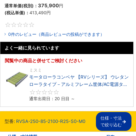
375,900
通常単価(税別)：
円
(税込単価)：
413,490
円
0
0件のレビュー（商品レビューの投稿ができます）
よく一緒に見られています
閲覧中の商品と併せてご検討ください
ミスミ
モータローラコンベヤ 【RVシリーズ】 ウレタン
ローラタイプ－アルミフレーム筐体/AC電源タイ
プ－
0
通常出荷日：20 日目 ～
仕様・寸法

型番:
RVSA-250-85-2100-R25-S0-M0
で絞り込む