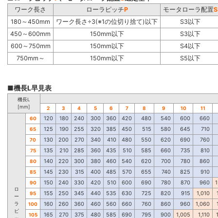
ワーク長さ
ローラピッチ
P
モータローラ配置
S
180～450mm
ワーク長さ÷3(※1の位切り捨て)以下
S3以下
450～600mm
150mm以下
S3以下
600～750mm
150mm以下
S4以下
750mm～
150mm以下
S5以下
■機長L早見表
機長L
[mm]
2
3
4
5
6
7
8
9
10
11
120
180
240
300
360
420
480
540
600
660
60
125
190
255
320
385
450
515
580
645
710
65
130
200
270
340
410
480
550
620
690
760
70
135
210
285
360
435
510
585
660
735
810
75
140
220
300
380
460
540
620
700
780
860
80
145
230
315
400
485
570
655
740
825
910
85
150
240
330
420
510
600
690
780
870
960
1
90
ロ
155
250
345
440
535
630
725
820
915
1,010
95
ー
ラ
160
260
360
460
560
660
760
860
960
1,060
100
ピ
165
270
375
480
585
690
795
900
1,005
1,110
105
ッ