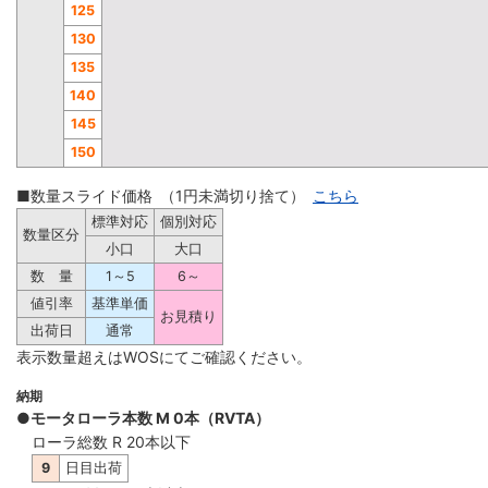
125
130
135
140
145
150
■数量スライド価格 （1円未満切り捨て）
こちら
標準対応
個別対応
数量区分
小口
大口
数 量
1～5
6～
値引率
基準単価
お見積り
出荷日
通常
表示数量超えはWOSにてご確認ください。
納期
●モータローラ本数 M 0本（RVTA）
ローラ総数 R 20本以下
9
日目出荷