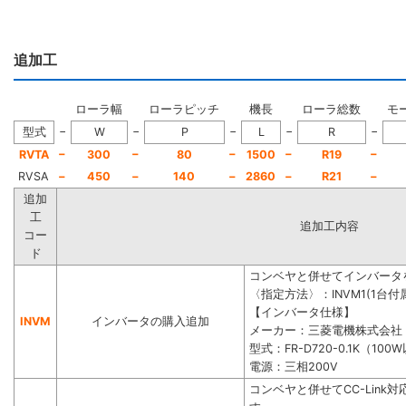
追加工
ローラ幅
ローラピッチ
機長
ローラ総数
モ
−
−
−
−
−
型式
W
P
L
R
−
−
−
−
−
RVTA
300
80
1500
R19
RVSA
−
450
−
140
−
2860
−
R21
−
追加
工
追加工内容
コー
ド
コンベヤと併せてインバータ
〈指定方法〉：INVM1(1台付属
【インバータ仕様】
INVM
インバータの購入追加
メーカー：三菱電機株式会社
型式：FR-D720-0.1K（100
電源：三相200V
コンベヤと併せてCC-Lin