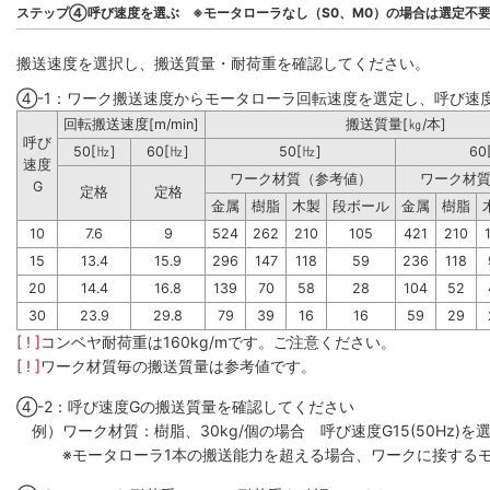
ステップ④呼び速度を選ぶ ※モータローラなし（S0、M0）の場合は選定不
搬送速度を選択し、搬送質量・耐荷重を確認してください。
④-1：ワーク搬送速度からモータローラ回転速度を選定し、呼び速
回転搬送速度[m/min]
搬送質量[㎏/本]
呼び
50[㎐]
60[㎐]
50[㎐]
60
速度
ワーク材質（参考値）
ワーク材
G
定格
定格
金属
樹脂
木製
段ボール
金属
樹脂
10
7.6
9
524
262
210
105
421
210
15
13.4
15.9
296
147
118
59
236
118
20
14.4
16.8
139
70
58
28
104
52
30
23.9
29.8
79
39
16
16
59
29
[ ! ]
コンベヤ耐荷重は160kg/mです。ご注意ください。
[ ! ]
ワーク材質毎の搬送質量は参考値です。
④-2：呼び速度Gの搬送質量を確認してください
例）ワーク材質：樹脂、30kg/個の場合 呼び速度G15(50Hz)を選
※モータローラ1本の搬送能力を超える場合、ワークに接するモ