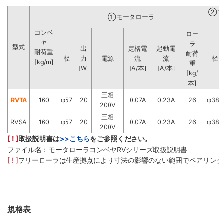
②
①モータローラ
コンベ
ロー
ヤ
ラ
型式
出
定格電
起動電
耐荷重
耐荷
径
力
電源
流
流
径
[kg/m]
重
[W]
[A/本]
[A/本]
[kg/
本]
三相
RVTA
160
φ57
20
0.07A
0.23A
26
φ38
200V
三相
RVSA
160
φ57
20
0.07A
0.23A
26
φ38
200V
[ ! ]
取扱説明書は
>>こちら
をご参照ください。
ファイル名：モータローラコンベヤRVシリーズ取扱説明書
[ ! ]
フリーローラは生産拠点により寸法の影響のない範囲でベアリン
規格表