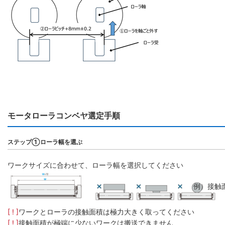
モータローラコンベヤ選定手順
ステップ①ローラ幅を選ぶ
ワークサイズに合わせて、ローラ幅を選択してください
例）接触
[ ! ]
ワークとローラの接触面積は極力大きく取ってください
[ ! ]
接触面積が極端に少ないワークは搬送できません