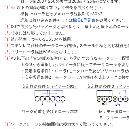
ローラ幅200と250の実寸は203㎜と251㎜になります。
[ ! ]
※2 以下の関係が成り立つよう機長を選択ください。
機長L=ローラピッチ×(ローラ総数R-1)+30×2
詳細は絞り込み条件もしくは
機長L早見表
を参照ください。
[ ! ]
(S)で選択したパラメータとは関係なく、最上流と最下流のローラ
[ ! ]
防水には対応しておりません。
[ ! ]
錆が発生しづらいSUS304を採用。
[ ! ]
ステンレス仕様のモータローラ内部はスチール仕様と同じ材質を
[ ! ]
フリーローラ幅はW-5㎜となります。
[ ! ]
※3 以下の「安定搬送条件1と2」を満たすようなモータローラ配
上流側から選択したパラメータに従ってモータローラを繰
・安定搬送条件1：ローラ(モータローラ及びフリーローラ)
・安定搬送条件2：モータローラが常時1本以上ワークに接
安定搬送条件１（イメージ図）
安定搬送条件２（イメ
ワーク荷重を受けるローラ本数
M：モータロー
F：フリーロー
[ ! ]
ワークとローラの接触面積は極力大きく取ってください。