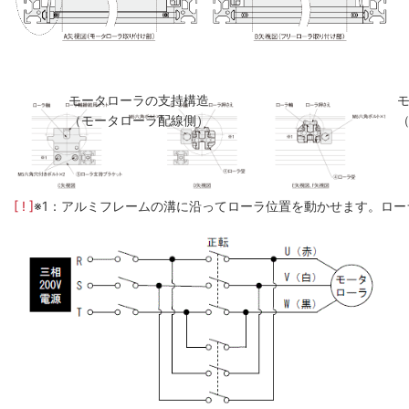
モータローラの支持構造
（モータローラ配線側）
[ ! ]
※1：アルミフレームの溝に沿ってローラ位置を動かせます。ロー