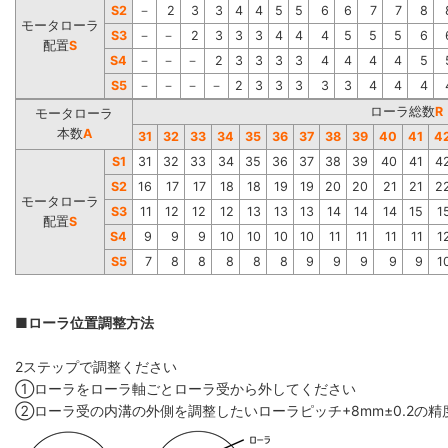
S2
－
2
3
3
4
4
5
5
6
6
7
7
8
モータローラ
S3
－
－
2
3
3
3
4
4
4
5
5
5
6
配置
S
S4
－
－
－
2
3
3
3
3
4
4
4
4
5
S5
－
－
－
－
2
3
3
3
3
3
4
4
4
ローラ総数
R
モータローラ
本数
A
31
32
33
34
35
36
37
38
39
40
41
4
S1
31
32
33
34
35
36
37
38
39
40
41
4
S2
16
17
17
18
18
19
19
20
20
21
21
2
モータローラ
S3
11
12
12
12
13
13
13
14
14
14
15
1
配置
S
S4
9
9
9
10
10
10
10
11
11
11
11
1
S5
7
8
8
8
8
8
9
9
9
9
9
1
■ローラ位置調整方法
2ステップで調整ください
①ローラをローラ軸ごとローラ受から外してください
②ローラ受の内溝の外側を調整したいローラピッチ+8mm±0.2の