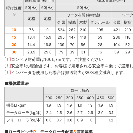
回転速度[m/min]
搬送質量[kg/本]
50[Hz]
60[Hz]
50[Hz]
呼び速度
G
ワーク材質(参考値)
ワーク
定格
定格
金属
樹脂
木製
ダンボール
金属
樹脂
10
7.6
9
524
262
210
105
421
210
15
13.4
15.9
295
147
118
59
236
118
20
14.4
16.8
139
70
56
28
104
52
30
23.9
29.8
79
39
31
16
59
29
[ ! ]
コンベヤ耐荷重は160㎏/ｍです。ご注意ください
[ ! ]
安全率1の理論値です。お客様で規定される安全率を乗じて選定
[ ! ]
インバータを使用した場合は搬送能力が20%程度減衰します。
■機体重量表
ローラ幅W
200
250
300
350
400
450
500
機長L[kg/m]
1.9
1.9
1.9
1.9
1.9
1.9
1.9
モータローラ[kg/本]
2.4
2.5
2.6
2.7
2.9
3.0
3.1
フリーローラ[kg/本]
0.6
0.7
0.8
0.9
1.0
1.1
1.2
■ローラピッチ
P
、モータローラ配置
S
選定基準