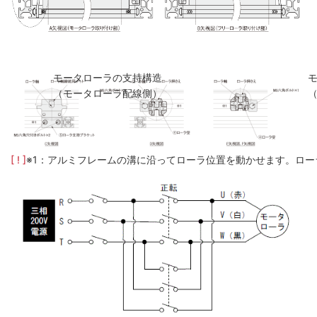
モータローラの支持構造
（モータローラ配線側）
[ ! ]
※1：アルミフレームの溝に沿ってローラ位置を動かせます。ロー