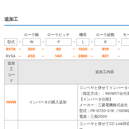
追加工
ローラ幅
ローラピッチ
機長
ローラ総数
モ
−
−
−
−
−
型式
W
P
L
R
−
−
−
−
−
RVTA
300
80
1500
R19
RVSA
−
450
−
140
−
2860
−
R21
−
追加
工
追加工内容
コー
ド
コンベヤと併せてインバータ
〈指定方法〉：INVM1(1台付属
【インバータ仕様】
INVM
インバータの購入追加
メーカー：三菱電機株式会社
型式：FR-D720-0.1K（100
電源：三相200V
コンベヤと併せてCC-Lin