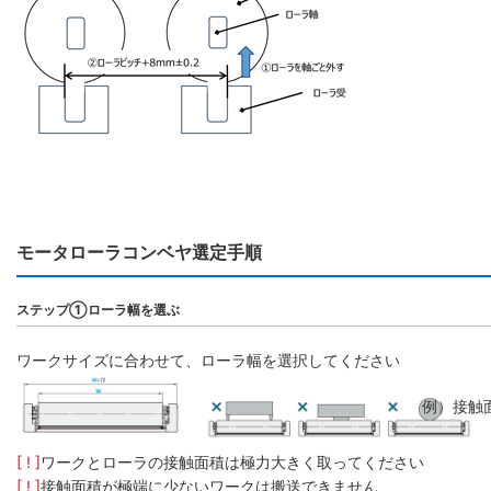
モータローラコンベヤ選定手順
ステップ①ローラ幅を選ぶ
ワークサイズに合わせて、ローラ幅を選択してください
例）接触
[ ! ]
ワークとローラの接触面積は極力大きく取ってください
[ ! ]
接触面積が極端に少ないワークは搬送できません