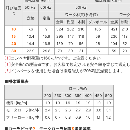
回転速度[m/min]
搬送質量[kg/本]
50[Hz]
60[Hz]
50[Hz]
呼び速度
G
ワーク材質(参考値)
ワーク
定格
定格
金属
樹脂
木製
ダンボール
金属
樹脂
10
7.6
9
524
262
210
105
421
210
15
13.4
15.9
295
147
118
59
236
118
20
14.4
16.8
139
70
56
28
104
52
30
23.9
29.8
79
39
31
16
59
29
[ ! ]
コンベヤ耐荷重は160㎏/ｍです。ご注意ください
[ ! ]
安全率1の理論値です。お客様で規定される安全率を乗じて選定
[ ! ]
インバータを使用した場合は搬送能力が20%程度減衰します。
■機体重量表
ローラ幅W
200
250
300
350
400
450
500
機長L[kg/m]
1.9
1.9
1.9
1.9
1.9
1.9
1.9
モータローラ[kg/本]
2.4
2.5
2.6
2.7
2.9
3.0
3.1
フリーローラ[kg/本]
0.6
0.7
0.8
0.9
1.0
1.1
1.2
■ローラピッチ
P
、モータローラ配置
S
選定基準