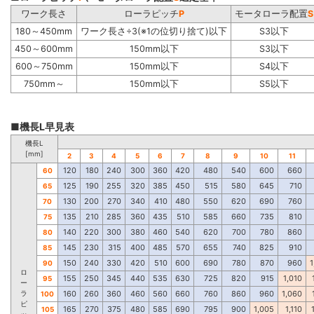
ワーク長さ
ローラピッチ
P
モータローラ配置
S
180～450mm
ワーク長さ÷3(※1の位切り捨て)以下
S3以下
450～600mm
150mm以下
S3以下
600～750mm
150mm以下
S4以下
750mm～
150mm以下
S5以下
■機長L早見表
機長L
[mm]
2
3
4
5
6
7
8
9
10
11
120
180
240
300
360
420
480
540
600
660
60
125
190
255
320
385
450
515
580
645
710
65
130
200
270
340
410
480
550
620
690
760
70
135
210
285
360
435
510
585
660
735
810
75
140
220
300
380
460
540
620
700
780
860
80
145
230
315
400
485
570
655
740
825
910
85
150
240
330
420
510
600
690
780
870
960
1
90
ロ
155
250
345
440
535
630
725
820
915
1,010
95
ー
ラ
160
260
360
460
560
660
760
860
960
1,060
100
ピ
165
270
375
480
585
690
795
900
1,005
1,110
105
ッ