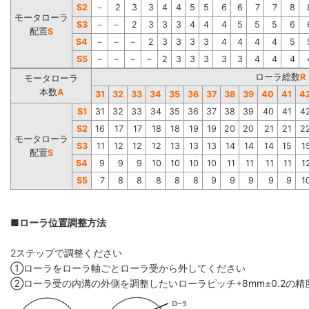
S2
－
2
3
3
4
4
5
5
6
6
7
7
8
モータローラ
S3
－
－
2
3
3
3
4
4
4
5
5
5
6
配置
S
S4
－
－
－
2
3
3
3
3
4
4
4
4
5
S5
－
－
－
－
2
3
3
3
3
3
4
4
4
ローラ総数
R
モータローラ
本数
A
31
32
33
34
35
36
37
38
39
40
41
4
S1
31
32
33
34
35
36
37
38
39
40
41
4
S2
16
17
17
18
18
19
19
20
20
21
21
2
モータローラ
S3
11
12
12
12
13
13
13
14
14
14
15
1
配置
S
S4
9
9
9
10
10
10
10
11
11
11
11
1
S5
7
8
8
8
8
8
9
9
9
9
9
1
■ローラ位置調整方法
2ステップで調整ください
①ローラをローラ軸ごとローラ受から外してください
②ローラ受の内溝の外側を調整したいローラピッチ+8mm±0.2の