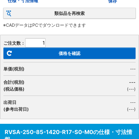
仕様・寸法情報
保存
類似品を再検索
※CADデータはPCでダウンロードできます
ご注文数：
価格を確認
単価(税別)
---
合計(税別)
---
(税込価格)
(
---
)
出荷日
---
(参考出荷日)
(---)
RVSA-250-85-1420-R17-S0-M0の仕様・寸法情