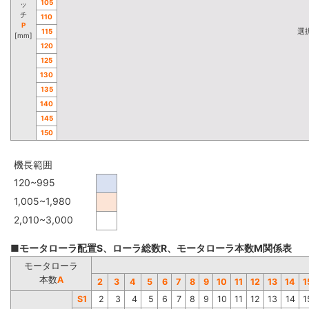
105
ッ
チ
110
P
選
115
[mm]
120
125
130
135
140
145
150
機長範囲
120~995
1,005~1,980
2,010~3,000
■モータローラ配置S、ローラ総数R、モータローラ本数M関係表
モータローラ
本数
A
2
3
4
5
6
7
8
9
10
11
12
13
14
1
S1
2
3
4
5
6
7
8
9
10
11
12
13
14
1