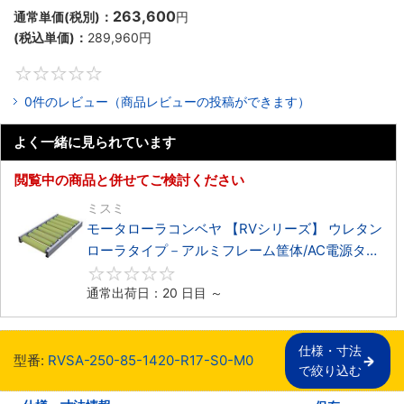
263,600
通常単価(税別)：
円
(税込単価)：
289,960
円
0
0件のレビュー（商品レビューの投稿ができます）
よく一緒に見られています
閲覧中の商品と併せてご検討ください
ミスミ
モータローラコンベヤ 【RVシリーズ】 ウレタン
ローラタイプ－アルミフレーム筐体/AC電源タイ
プ－
0
通常出荷日：20 日目 ～
仕様・寸法

型番:
RVSA-250-85-1420-R17-S0-M0
で絞り込む