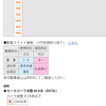
125
130
135
140
145
150
■数量スライド価格 （1円未満切り捨て）
こちら
標準対応
個別対応
数量区分
小口
大口
数 量
1～5
6～
値引率
基準単価
お見積り
出荷日
通常
表示数量超えはWOSにてご確認ください。
納期
●モータローラ本数 M 0本（RVTA）
ローラ総数 R 20本以下
9
日目出荷