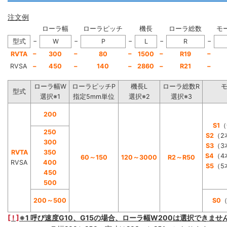
注文例
ローラ幅
ローラピッチ
機長
ローラ総数
モ
−
−
−
−
−
型式
W
P
L
R
−
−
−
−
−
RVTA
300
80
1500
R19
RVSA
−
450
−
140
−
2860
−
R21
−
ローラ幅W
ローラピッチP
機長L
ローラ総数R
型式
選択※1
指定5mm単位
選択※2
選択※3
200
S1
（
250
S2
（2
300
S3
（3
RVTA
350
S4
（4
60～150
120～3000
R2～R50
RVSA
400
S5
（5
450
500
200～500
S0
[ ! ]
※1 呼び速度G10、G15の場合、ローラ幅W200は選択できませ