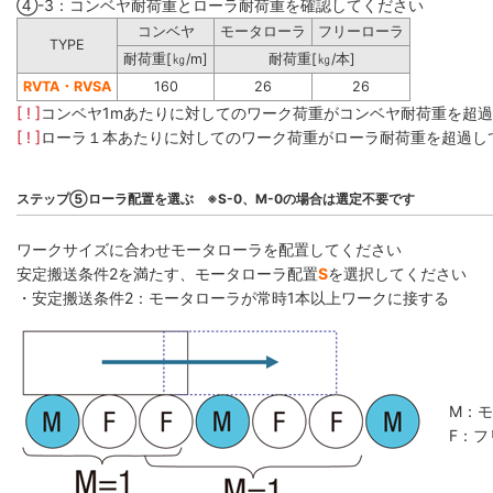
④-3：コンベヤ耐荷重とローラ耐荷重を確認してください
コンベヤ
モータローラ
フリーローラ
TYPE
耐荷重[㎏/m]
耐荷重[㎏/本]
RVTA・RVSA
160
26
26
[ ! ]
コンベヤ1mあたりに対してのワーク荷重がコンベヤ耐荷重を超
[ ! ]
ローラ１本あたりに対してのワーク荷重がローラ耐荷重を超過し
ステップ⑤ローラ配置を選ぶ ※S-0、M-0の場合は選定不要です
ワークサイズに合わせモータローラを配置してください
安定搬送条件2を満たす、モータローラ配置
S
を選択してください
・安定搬送条件2：モータローラが常時1本以上ワークに接する
M：
F：フ