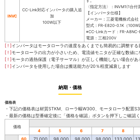
す。
〈指定方法〉：INVM1(1台付属
CC-Link対応インバータの購入追
【インバータ仕様】
INVC
加
メーカー：三菱電機株式会社
100W以下
型式：FR-E820-0.1K（100
※CC-Linkカード：FR-A8NC-
電源：三相200V
[ ! ]
インバータはモータローラの速度をあくまでも簡易的に調整する
[ ! ]
モータローラの出力が小さいため、電流値モニタが正確な数値に
[ ! ]
モータの過熱保護（電子サーマル）が正しく機能しない場合があ
[ ! ]
インバータを使用した場合は搬送能力が20％程度減衰します
納期・価格
価格表
・下記の価格表は材質STKM、ローラ幅W300、モータローラ配置S
・最新の価格は型番確定後に「価格を確認」ボタンを押下しご確認
価格
4
5
6
7
8
71,000
98,000
98,000
98,000
133,000
1
60