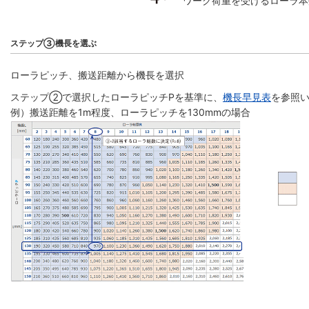
ワーク荷重を受けるローラ本
ステップ③機長を選ぶ
ローラピッチ、搬送距離から機長を選択
ステップ②で選択したローラピッチPを基準に、
機長早見表
を参照い
例）搬送距離を1m程度、ローラピッチを130mmの場合