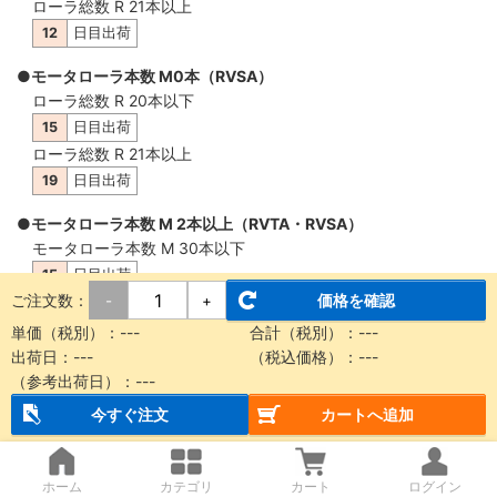
ローラ総数 R 21本以上
12
日目出荷
●モータローラ本数 M0本（RVSA）
ローラ総数 R 20本以下
15
日目出荷
ローラ総数 R 21本以上
19
日目出荷
●モータローラ本数 M 2本以上（RVTA・RVSA）
モータローラ本数 M 30本以下
15
日目出荷
ご注文数：
価格を確認
-
+
モータローラ本数 M 31本以上
19
日目出荷
単価（税別）：
---
合計（税別）：
---
出荷日：
---
（税込価格）：
---
（参考出荷日）：
---
概要・仕様
今すぐ注文
カートへ追加
【納品に関する注意事項】
ホーム
カテゴリ
カート
ログイン
本商品は製品質量30kg以上もしくは機長2m以上の場合、チャ