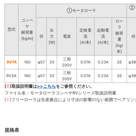
②
①モータローラ
コンベ
ロー
ヤ
ラ
型式
出
定格電
起動電
耐荷重
耐荷
径
力
電源
流
流
径
[kg/m]
重
[W]
[A/本]
[A/本]
[kg/
本]
三相
RVTA
160
φ57
20
0.07A
0.23A
26
φ38
200V
三相
RVSA
160
φ57
20
0.07A
0.23A
26
φ38
200V
[ ! ]
取扱説明書は
>>こちら
をご参照ください。
ファイル名：モータローラコンベヤRVシリーズ取扱説明書
[ ! ]
フリーローラは生産拠点により寸法の影響のない範囲でベアリン
規格表