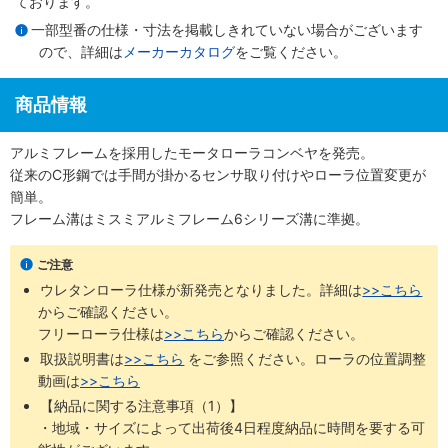
ております。
一部型番の仕様・寸法を掲載しきれていない場合がございます
ので、詳細は
メーカーカタログ
をご覧ください。
商品情報
アルミフレームを採用したモータローラコンベヤを発売。
従来のC形鋼では手間が掛かるセンサ取り付けやローラ位置変更が
簡単。
フレーム溝はミスミアルミフレーム6シリーズ溝に準拠。
ご注意
ウレタンローラ仕様が新発売となりました。詳細は
>>こちら
からご確認ください。 ​
フリーローラ仕様は
>>こちら
からご確認ください。
取扱説明書は
>>こちら
​をご参照ください。ローラの位置調整
動画は
>>こちら
【納品に関する注意事項（1）】
・地域・サイズによって出荷後4日程度納品に時間を要する可