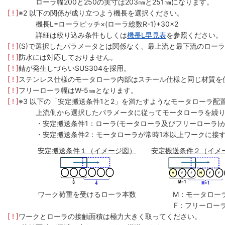
ローラ幅200と250の実寸は203㎜と251㎜になります。
[ ! ]
※2 以下の関係が成り立つよう機長を選択ください。
機長L=ローラピッチ×(ローラ総数R-1)+30×2
詳細は絞り込み条件もしくは
機長L早見表
を参照ください。
[ ! ]
(S)で選択したパラメータとは関係なく、最上流と最下流のローラ
[ ! ]
防水には対応しておりません。
[ ! ]
錆が発生しづらいSUS304を採用。
[ ! ]
ステンレス仕様のモータローラ内部はスチール仕様と同じ材質を
[ ! ]
フリーローラ幅はW-5㎜となります。
[ ! ]
※3 以下の「安定搬送条件1と2」を満たすようなモータローラ配
上流側から選択したパラメータに従ってモータローラを繰
・安定搬送条件1：ローラ(モータローラ及びフリーローラ)
・安定搬送条件2：モータローラが常時1本以上ワークに接
安定搬送条件１（イメージ図）
安定搬送条件２（イメ
ワーク荷重を受けるローラ本数
M：モータロー
F：フリーロー
[ ! ]
ワークとローラの接触面積は極力大きく取ってください。