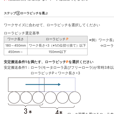
ステップ②ローラピッチを選ぶ
ワークサイズに合わせて、ローラピッチを選択してください
ローラピッチ選定基準
ワーク長さ
ローラピッチ
Ｐ
※例）ワーク長さ
→ローラ
180～450mm
ワーク長さ÷3（※1の位切り捨て）以下
450mm～
150mm以下
安定搬送条件1を満たす、ローラピッチ
P
を選択ください
安定搬送条件1：ローラ(モータローラ及びフリーローラ)が常時3本
ローラピッチP＜ワーク長さ÷3