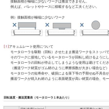
接触面積が極端に少ないワークは搬送できません。
例えば、パレットやケースに積載するなど工夫ください。
例）接触面積が極端に少ないワーク
[ ! ]
アキュムレート使用について
モータローラを駆動（回転）させたまま搬送ワークをストッパ
そのワークに接地しているモータローラが回転し続けるように
モータローラの回転が停止してしまうような使用は避けてくだ
（搬送ワーク材質がゴム材のように摩擦係数が大きい場合など
モータローラの短寿命や、破損による落下等の予期せぬ不具合
搬送ワークが焼入れ材のように表面硬度が高い材質の場合、モー
回転速度・搬送質量表（モータローラ１本あたり）