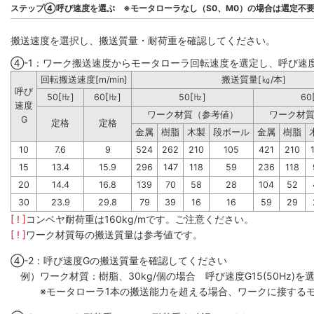
ステップ④呼び速度を選ぶ ※モータローラなし（S0、M0）の場合は選定不
搬送速度を選択し、搬送質量・耐荷重を確認してください。
④-1：ワーク搬送速度からモータローラ回転速度を選定し、呼び速
回転搬送速度[m/min]
搬送質量[㎏/本]
呼び
50[㎐]
60[㎐]
50[㎐]
60
速度
ワーク材質（参考値）
ワーク材
G
定格
定格
金属
樹脂
木製
段ボール
金属
樹脂
10
7.6
9
524
262
210
105
421
210
15
13.4
15.9
296
147
118
59
236
118
20
14.4
16.8
139
70
58
28
104
52
30
23.9
29.8
79
39
16
16
59
29
[ ! ]
コンベヤ耐荷重は160kg/mです。ご注意ください。
[ ! ]
ワーク材質毎の搬送質量は参考値です。
④-2：呼び速度Gの搬送質量を確認してください
例）ワーク材質：樹脂、30kg/個の場合 呼び速度G15(50Hz)を選
※モータローラ1本の搬送能力を超える場合、ワークに接するモ