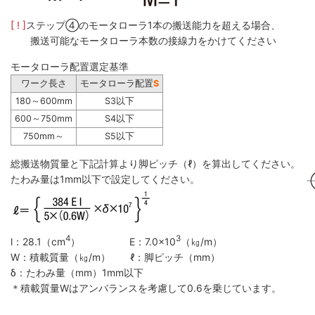
[ ! ]
ステップ④のモータローラ1本の搬送能力を超える場合、
搬送可能なモータローラ本数の接線力をかけてください
モータローラ配置選定基準
ワーク長さ
モータローラ配置
S
180～600mm
S3以下
600～750mm
S4以下
750mm～
S5以下
総搬送物質量と下記計算より脚ピッチ（ℓ）を算出してください。
たわみ量は1mm以下で設定してください。
4
3
l：28.1（cm
） E：7.0×10
（㎏/m）
W：積載質量（㎏/m） ℓ：脚ピッチ（mm）
δ：たわみ量（mm）1mm以下
＊積載質量Wはアンバランスを考慮して0.6を乗じています。