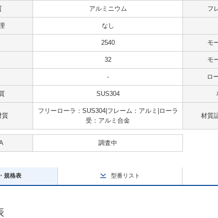
質
アルミニウム
フ
理
なし
2540
モ
32
モ
-
ロー
質
SUS304
フリーローラ：SUS304|フレーム：アルミ|ローラ
材質
材質
受：アルミ合金
A
調査中
・規格表
型番リスト
表