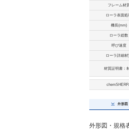
フレーム材
解除
ローラ表面処
ローラ詳細材質
機長(mm)
SUS304
ローラ総数
解除
呼び速度
タイプ
ローラ詳細材
RVSA
材質証明書：
CAD
chemSHERP
2D
3D
外形図
出荷日
外形図・規格
すべて