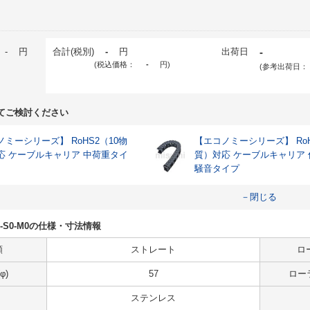
-
円
合計(税別)
-
円
出荷日
-
(税込価格：
-
円
)
(参考出荷日：
てご検討ください
ミーシリーズ】 RoHS2（10物
【エコノミーシリーズ】 RoH
応 ケーブルキャリア 中荷重タイ
質）対応 ケーブルキャリア
騒音タイプ
－閉じる
-R32-S0-M0の仕様・寸法情報
類
ストレート
ロ
φ)
57
ローラ
ステンレス