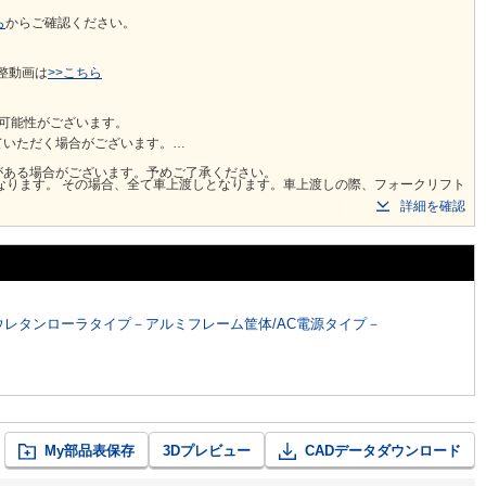
ら
からご確認ください。 ​
整動画は
>>こちら
可能性がございます。
ていただく場合がございます。
がある場合がございます。予めご了承ください。
の際、フォークリフト
詳細を確認
数量やサイズにより10tウイング車での輸送の可能性もあります。
受けできません。
ウレタンローラタイプ－アルミフレーム筐体/AC電源タイプ－
My部品表保存
3Dプレビュー
CADデータダウンロード