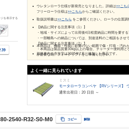
ウレタンローラ仕様が新発売となりました。詳細は
>>こち
フリーローラ仕様は
>>こちら
からご確認ください。
ージを表示する
取扱説明書は
>>こちら
​をご参照ください。ローラの位置調
【納品に関する注意事項（1）】
・地域・サイズによって出荷後4日程度納品に時間を要する
・一部離島への納品については、別途送料のご相談をさせ
【納品に関する注意事項（2）】
本商品は、機能・性能に影響のない範囲で傷・打痕・汚れ
・本商品は製品質量30kg以上の場合、チャーター便利用となります。 その場合、全て車上渡しとなります。車上渡し
P.39
規格表内の赤文字は2025年7月に追加した商品です。
が必要な為、フォークリフトをご準備ください。
・10t車からの荷降ろしが可能な納品先をご指定ください。
・チャーター便利用の場合、ご注文後の納品先の変更はお
よく一緒に見られています
ミスミ
モータローラコンベヤ 【RVシリーズ】 
通常出荷日：20 日目 ～
80-2540-R32-S0-M0
コピー
解除