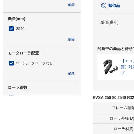
解除
類似品
機長(mm)
単価(税別)
2540
解除
閲覧中の商品と併せ
モータローラ配置
【エコノ
S0（モータローラなし）
質）対
プ
解除
ローラ総数
32
RVSA-250-80-2540
フレーム種
解除
ローラ外径 D(
モータローラ本数
ローラ材質
0