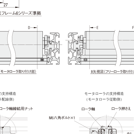
の支持構造
モータローラの支持構造
ラ配線側）
（モータローラ従動側）