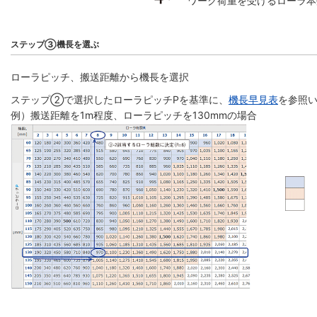
ワーク荷重を受けるローラ本
ステップ③機長を選ぶ
ローラピッチ、搬送距離から機長を選択
ステップ②で選択したローラピッチPを基準に、
機長早見表
を参照い
例）搬送距離を1m程度、ローラピッチを130mmの場合