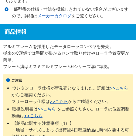
ております。
一部型番の仕様・寸法を掲載しきれていない場合がございます
ので、詳細は
メーカーカタログ
をご覧ください。
商品情報
アルミフレームを採用したモータローラコンベヤを発売。
従来のC形鋼では手間が掛かるセンサ取り付けやローラ位置変更が
簡単。
フレーム溝はミスミアルミフレーム6シリーズ溝に準拠。
ご注意
ウレタンローラ仕様が新発売となりました。詳細は
>>こちら
からご確認ください。 ​
フリーローラ仕様は
>>こちら
からご確認ください。
取扱説明書は
>>こちら
​をご参照ください。ローラの位置調整
動画は
>>こちら
【納品に関する注意事項（1）】
・地域・サイズによって出荷後4日程度納品に時間を要する可