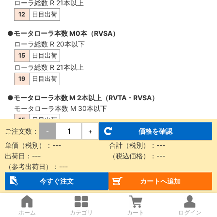
ローラ総数 R 21本以上
12
日目出荷
●モータローラ本数 M0本（RVSA）
ローラ総数 R 20本以下
15
日目出荷
ローラ総数 R 21本以上
19
日目出荷
●モータローラ本数 M 2本以上（RVTA・RVSA）
モータローラ本数 M 30本以下
15
日目出荷
ご注文数：
価格を確認
-
+
モータローラ本数 M 31本以上
19
日目出荷
単価（税別）：
---
合計（税別）：
---
出荷日：
---
（税込価格）：
---
（参考出荷日）：
---
概要・仕様
今すぐ注文
カートへ追加
【納品に関する注意事項】
ホーム
カテゴリ
カート
ログイン
本商品は製品質量30kg以上もしくは機長2m以上の場合、チャ