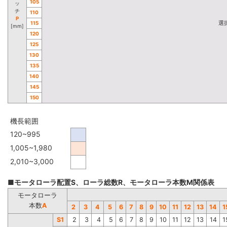
105
ッ
チ
110
P
選
115
[mm]
120
125
130
135
140
145
150
機長範囲
120~995
1,005~1,980
2,010~3,000
■モータローラ配置S、ローラ総数R、モータローラ本数M関係表
モータローラ
本数
A
2
3
4
5
6
7
8
9
10
11
12
13
14
1
S1
2
3
4
5
6
7
8
9
10
11
12
13
14
1