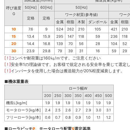
回転速度[m/min]
搬送質量[kg/本]
50[Hz]
60[Hz]
50[Hz]
呼び速度
G
ワーク材質(参考値)
ワーク
定格
定格
金属
樹脂
木製
ダンボール
金属
樹脂
10
7.6
9
524
262
210
105
421
210
15
13.4
15.9
295
147
118
59
236
118
20
14.4
16.8
139
70
56
28
104
52
30
23.9
29.8
79
39
31
16
59
29
[ ! ]
コンベヤ耐荷重は160㎏/ｍです。ご注意ください
[ ! ]
安全率1の理論値です。お客様で規定される安全率を乗じて選定
[ ! ]
インバータを使用した場合は搬送能力が20%程度減衰します。
■機体重量表
ローラ幅W
200
250
300
350
400
450
500
機長L[kg/m]
1.9
1.9
1.9
1.9
1.9
1.9
1.9
モータローラ[kg/本]
2.4
2.5
2.6
2.7
2.9
3.0
3.1
フリーローラ[kg/本]
0.6
0.7
0.8
0.9
1.0
1.1
1.2
■ローラピッチ
P
、モータローラ配置
S
選定基準