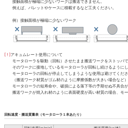
接触面積が極端に少ないワークは搬送できません。
例えば、パレットやケースに積載するなど工夫ください。
例）接触面積が極端に少ないワーク
[ ! ]
アキュムレート使用について
モータローラを駆動（回転）させたまま搬送ワークをストッパ
そのワークに接地しているモータローラが回転し続けるように
モータローラの回転が停止してしまうような使用は避けてくだ
（搬送ワーク材質がゴム材のように摩擦係数が大きい場合など
モータローラの短寿命や、破損による落下等の予期せぬ不具合
搬送ワークが焼入れ材のように表面硬度が高い材質の場合、モー
回転速度・搬送質量表（モータローラ１本あたり）