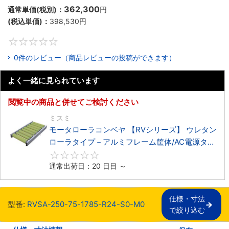
362,300
通常単価(税別)：
円
(税込単価)：
398,530
円
0
0件のレビュー（商品レビューの投稿ができます）
よく一緒に見られています
閲覧中の商品と併せてご検討ください
ミスミ
モータローラコンベヤ 【RVシリーズ】 ウレタン
ローラタイプ－アルミフレーム筐体/AC電源タイ
プ－
0
通常出荷日：20 日目 ～
仕様・寸法

型番:
RVSA-250-75-1785-R24-S0-M0
で絞り込む