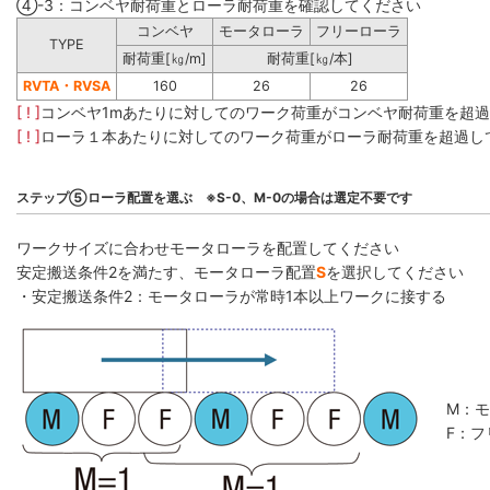
④-3：コンベヤ耐荷重とローラ耐荷重を確認してください
コンベヤ
モータローラ
フリーローラ
TYPE
耐荷重[㎏/m]
耐荷重[㎏/本]
RVTA・RVSA
160
26
26
[ ! ]
コンベヤ1mあたりに対してのワーク荷重がコンベヤ耐荷重を超
[ ! ]
ローラ１本あたりに対してのワーク荷重がローラ耐荷重を超過し
ステップ⑤ローラ配置を選ぶ ※S-0、M-0の場合は選定不要です
ワークサイズに合わせモータローラを配置してください
安定搬送条件2を満たす、モータローラ配置
S
を選択してください
・安定搬送条件2：モータローラが常時1本以上ワークに接する
M：
F：フ