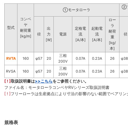
②
①モータローラ
コンベ
ロー
ヤ
ラ
型式
出
定格電
起動電
耐荷重
耐荷
径
力
電源
流
流
径
[kg/m]
重
[W]
[A/本]
[A/本]
[kg/
本]
三相
RVTA
160
φ57
20
0.07A
0.23A
26
φ38
200V
三相
RVSA
160
φ57
20
0.07A
0.23A
26
φ38
200V
[ ! ]
取扱説明書は
>>こちら
をご参照ください。
ファイル名：モータローラコンベヤRVシリーズ取扱説明書
[ ! ]
フリーローラは生産拠点により寸法の影響のない範囲でベアリン
規格表