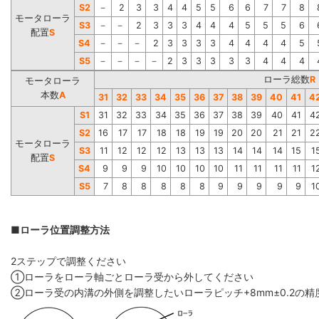
S2
－
2
3
3
4
4
5
5
6
6
7
7
8
モータローラ
S3
－
－
2
3
3
3
4
4
4
5
5
5
6
配置
S
S4
－
－
－
2
3
3
3
3
4
4
4
4
5
S5
－
－
－
－
2
3
3
3
3
3
4
4
4
ローラ総数
R
モータローラ
本数
A
31
32
33
34
35
36
37
38
39
40
41
4
S1
31
32
33
34
35
36
37
38
39
40
41
4
S2
16
17
17
18
18
19
19
20
20
21
21
2
モータローラ
S3
11
12
12
12
13
13
13
14
14
14
15
1
配置
S
S4
9
9
9
10
10
10
10
11
11
11
11
1
S5
7
8
8
8
8
8
9
9
9
9
9
1
■ローラ位置調整方法
2ステップで調整ください
①ローラをローラ軸ごとローラ受から外してください
②ローラ受の内溝の外側を調整したいローラピッチ+8mm±0.2の