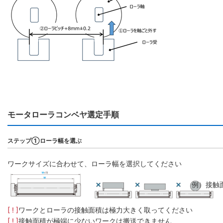
モータローラコンベヤ選定手順
ステップ①ローラ幅を選ぶ
ワークサイズに合わせて、ローラ幅を選択してください
例）接触
[ ! ]
ワークとローラの接触面積は極力大きく取ってください
[ ! ]
接触面積が極端に少ないワークは搬送できません