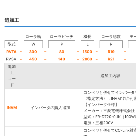
追加工
ローラ幅
ローラピッチ
機長
ローラ総数
モ
−
−
−
−
−
型式
W
P
L
R
−
−
−
−
−
RVTA
300
80
1500
R19
RVSA
−
450
−
140
−
2860
−
R21
−
追加
工
追加工内容
コー
ド
コンベヤと併せてインバータ
〈指定方法〉：INVM1(1台付属
【インバータ仕様】
INVM
インバータの購入追加
メーカー：三菱電機株式会社
型式：FR-D720-0.1K（100
電源：三相200V
コンベヤと併せてCC-Lin