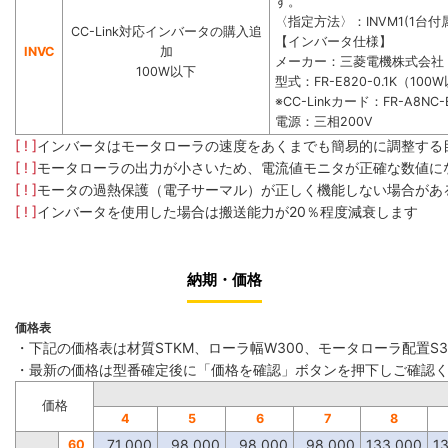
す。
〈指定方法〉：INVM1(1台付属
CC-Link対応インバータの購入追
【インバータ仕様】
INVC
加
メーカー：三菱電機株式会社
100W以下
型式：FR-E820-0.1K（100
※CC-Linkカード：FR-A8NC-
電源：三相200V
[ ! ]
インバータはモータローラの速度をあくまでも簡易的に調整する
[ ! ]
モータローラの出力が小さいため、電流値モニタが正確な数値に
[ ! ]
モータの過熱保護（電子サーマル）が正しく機能しない場合があ
[ ! ]
インバータを使用した場合は搬送能力が20％程度減衰します
納期・価格
価格表
・下記の価格表は材質STKM、ローラ幅W300、モータローラ配置S
・最新の価格は型番確定後に「価格を確認」ボタンを押下しご確認
価格
4
5
6
7
8
71,000
98,000
98,000
98,000
133,000
1
60