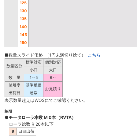
125
130
135
140
145
150
■数量スライド価格 （1円未満切り捨て）
こちら
標準対応
個別対応
数量区分
小口
大口
数 量
1～5
6～
値引率
基準単価
お見積り
出荷日
通常
表示数量超えはWOSにてご確認ください。
納期
●モータローラ本数 M 0本（RVTA）
ローラ総数 R 20本以下
9
日目出荷