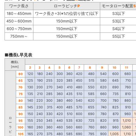
ワーク長さ
ローラピッチ
P
モータローラ配置
S
180～450mm
ワーク長さ÷3(※1の位切り捨て)以下
S3以下
450～600mm
150mm以下
S3以下
600～750mm
150mm以下
S4以下
750mm～
150mm以下
S5以下
■機長L早見表
機長L
[mm]
2
3
4
5
6
7
8
9
10
11
120
180
240
300
360
420
480
540
600
660
60
125
190
255
320
385
450
515
580
645
710
65
130
200
270
340
410
480
550
620
690
760
70
135
210
285
360
435
510
585
660
735
810
75
140
220
300
380
460
540
620
700
780
860
80
145
230
315
400
485
570
655
740
825
910
85
150
240
330
420
510
600
690
780
870
960
1
90
ロ
155
250
345
440
535
630
725
820
915
1,010
95
ー
ラ
160
260
360
460
560
660
760
860
960
1,060
100
ピ
165
270
375
480
585
690
795
900
1,005
1,110
105
ッ