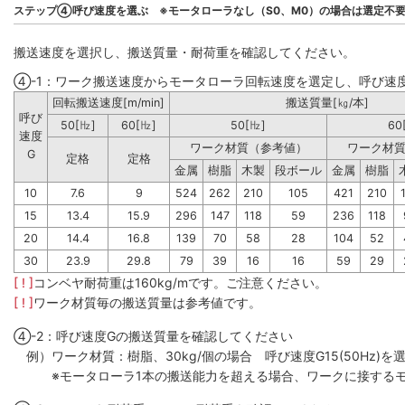
ステップ④呼び速度を選ぶ ※モータローラなし（S0、M0）の場合は選定不
搬送速度を選択し、搬送質量・耐荷重を確認してください。
④-1：ワーク搬送速度からモータローラ回転速度を選定し、呼び速
回転搬送速度[m/min]
搬送質量[㎏/本]
呼び
50[㎐]
60[㎐]
50[㎐]
60
速度
ワーク材質（参考値）
ワーク材
G
定格
定格
金属
樹脂
木製
段ボール
金属
樹脂
10
7.6
9
524
262
210
105
421
210
15
13.4
15.9
296
147
118
59
236
118
20
14.4
16.8
139
70
58
28
104
52
30
23.9
29.8
79
39
16
16
59
29
[ ! ]
コンベヤ耐荷重は160kg/mです。ご注意ください。
[ ! ]
ワーク材質毎の搬送質量は参考値です。
④-2：呼び速度Gの搬送質量を確認してください
例）ワーク材質：樹脂、30kg/個の場合 呼び速度G15(50Hz)を選
※モータローラ1本の搬送能力を超える場合、ワークに接するモ