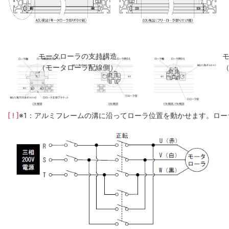
モータローラの支持構造
（モータローラ配線側）
[ ! ]
※1：アルミフレームの溝に沿ってローラ位置を動かせます。ロー