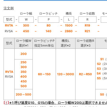
注文例
ローラ幅
ローラピッチ
機長
ローラ総数
モ
−
−
−
−
−
型式
W
P
L
R
−
−
−
−
−
RVTA
300
80
1500
R19
RVSA
−
450
−
140
−
2860
−
R21
−
ローラ幅W
ローラピッチP
機長L
ローラ総数R
型式
選択※1
指定5mm単位
選択※2
選択※3
200
S1
（
250
S2
（2
300
S3
（3
RVTA
350
S4
（4
60～150
120～3000
R2～R50
RVSA
400
S5
（5
450
500
200～500
S0
[ ! ]
※1 呼び速度G10、G15の場合、ローラ幅W200は選択できませ