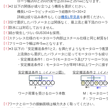
ローラ幅200と250の実寸は203㎜と251㎜になります。
[ ! ]
※2 以下の関係が成り立つよう機長を選択ください。
機長L=ローラピッチ×(ローラ総数R-1)+30×2
詳細は絞り込み条件もしくは
機長L早見表
を参照ください。
[ ! ]
(S)で選択したパラメータとは関係なく、最上流と最下流のローラ
[ ! ]
防水には対応しておりません。
[ ! ]
錆が発生しづらいSUS304を採用。
[ ! ]
ステンレス仕様のモータローラ内部はスチール仕様と同じ材質を
[ ! ]
フリーローラ幅はW-5㎜となります。
[ ! ]
※3 以下の「安定搬送条件1と2」を満たすようなモータローラ配
上流側から選択したパラメータに従ってモータローラを繰
・安定搬送条件1：ローラ(モータローラ及びフリーローラ)
・安定搬送条件2：モータローラが常時1本以上ワークに接
安定搬送条件１（イメージ図）
安定搬送条件２（イメ
ワーク荷重を受けるローラ本数
M：モータロー
F：フリーロー
[ ! ]
ワークとローラの接触面積は極力大きく取ってください。