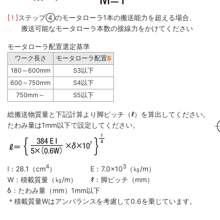
[ ! ]
ステップ④のモータローラ1本の搬送能力を超える場合、
搬送可能なモータローラ本数の接線力をかけてください
モータローラ配置選定基準
ワーク長さ
モータローラ配置
S
180～600mm
S3以下
600～750mm
S4以下
750mm～
S5以下
総搬送物質量と下記計算より脚ピッチ（ℓ）を算出してください。
たわみ量は1mm以下で設定してください。
4
3
l：28.1（cm
） E：7.0×10
（㎏/m）
W：積載質量（㎏/m） ℓ：脚ピッチ（mm）
δ：たわみ量（mm）1mm以下
＊積載質量Wはアンバランスを考慮して0.6を乗じています。