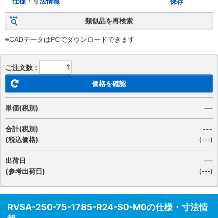
仕様・寸法情報
保存
類似品を再検索
※CADデータはPCでダウンロードできます
ご注文数：
価格を確認
単価(税別)
---
合計(税別)
---
(税込価格)
(
---
)
出荷日
---
(参考出荷日)
(---)
RVSA-250-75-1785-R24-S0-M0の仕様・寸法情