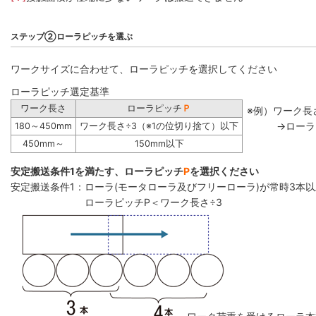
ステップ②ローラピッチを選ぶ
ワークサイズに合わせて、ローラピッチを選択してください
ローラピッチ選定基準
ワーク長さ
ローラピッチ
Ｐ
※例）ワーク長さ
→ローラ
180～450mm
ワーク長さ÷3（※1の位切り捨て）以下
450mm～
150mm以下
安定搬送条件1を満たす、ローラピッチ
P
を選択ください
安定搬送条件1：ローラ(モータローラ及びフリーローラ)が常時3本
ローラピッチP＜ワーク長さ÷3