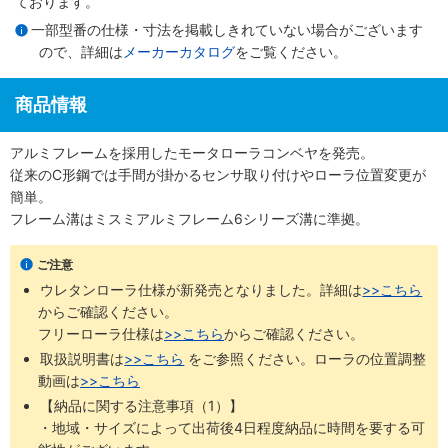
ております。
一部型番の仕様・寸法を掲載しきれていない場合がございます
ので、詳細は
メーカーカタログ
をご覧ください。
商品情報
アルミフレームを採用したモータローラコンベヤを発売。
従来のC形鋼では手間が掛かるセンサ取り付けやローラ位置変更が
簡単。
フレーム溝はミスミアルミフレーム6シリーズ溝に準拠。
ご注意
ウレタンローラ仕様が新発売となりました。詳細は
>>こちら
からご確認ください。 ​
フリーローラ仕様は
>>こちら
からご確認ください。
取扱説明書は
>>こちら
​をご参照ください。ローラの位置調整
動画は
>>こちら
【納品に関する注意事項（1）】
・地域・サイズによって出荷後4日程度納品に時間を要する可