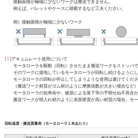
接触面積が極端に少ないワークは搬送できません。
例えば、パレットやケースに積載するなど工夫ください。
例）接触面積が極端に少ないワーク
[ ! ]
アキュムレート使用について
モータローラを駆動（回転）させたまま搬送ワークをストッパ
そのワークに接地しているモータローラが回転し続けるように
モータローラの回転が停止してしまうような使用は避けてくだ
（搬送ワーク材質がゴム材のように摩擦係数が大きい場合など
モータローラの短寿命や、破損による落下等の予期せぬ不具合
搬送ワークが焼入れ材のように表面硬度が高い材質の場合、モー
回転速度・搬送質量表（モータローラ１本あたり）