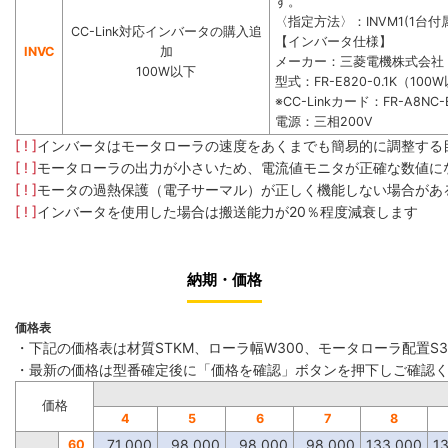
す。
〈指定方法〉：INVM1(1台付属
CC-Link対応インバータの購入追
【インバータ仕様】
INVC
加
メーカー：三菱電機株式会社
100W以下
型式：FR-E820-0.1K（100
※CC-Linkカード：FR-A8NC-
電源：三相200V
[ ! ]
インバータはモータローラの速度をあくまでも簡易的に調整する
[ ! ]
モータローラの出力が小さいため、電流値モニタが正確な数値に
[ ! ]
モータの過熱保護（電子サーマル）が正しく機能しない場合があ
[ ! ]
インバータを使用した場合は搬送能力が20％程度減衰します
納期・価格
価格表
・下記の価格表は材質STKM、ローラ幅W300、モータローラ配置S
・最新の価格は型番確定後に「価格を確認」ボタンを押下しご確認
価格
4
5
6
7
8
71,000
98,000
98,000
98,000
133,000
1
60