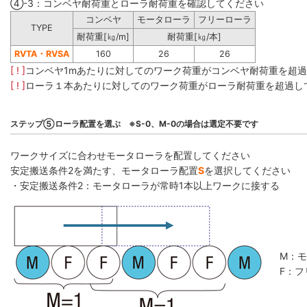
④-3：コンベヤ耐荷重とローラ耐荷重を確認してください
コンベヤ
モータローラ
フリーローラ
TYPE
耐荷重[㎏/m]
耐荷重[㎏/本]
RVTA・RVSA
160
26
26
[ ! ]
コンベヤ1mあたりに対してのワーク荷重がコンベヤ耐荷重を超
[ ! ]
ローラ１本あたりに対してのワーク荷重がローラ耐荷重を超過し
ステップ⑤ローラ配置を選ぶ ※S-0、M-0の場合は選定不要です
ワークサイズに合わせモータローラを配置してください
安定搬送条件2を満たす、モータローラ配置
S
を選択してください
・安定搬送条件2：モータローラが常時1本以上ワークに接する
M：
F：フ