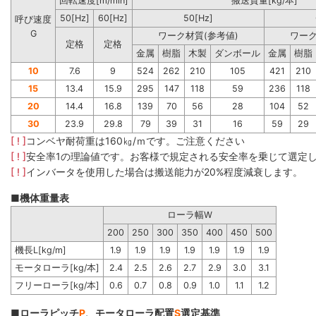
回転速度[m/min]
搬送質量[kg/本]
50[Hz]
60[Hz]
50[Hz]
呼び速度
G
ワーク材質(参考値)
ワーク
定格
定格
金属
樹脂
木製
ダンボール
金属
樹脂
10
7.6
9
524
262
210
105
421
210
15
13.4
15.9
295
147
118
59
236
118
20
14.4
16.8
139
70
56
28
104
52
30
23.9
29.8
79
39
31
16
59
29
[ ! ]
コンベヤ耐荷重は160㎏/ｍです。ご注意ください
[ ! ]
安全率1の理論値です。お客様で規定される安全率を乗じて選定
[ ! ]
インバータを使用した場合は搬送能力が20%程度減衰します。
■機体重量表
ローラ幅W
200
250
300
350
400
450
500
機長L[kg/m]
1.9
1.9
1.9
1.9
1.9
1.9
1.9
モータローラ[kg/本]
2.4
2.5
2.6
2.7
2.9
3.0
3.1
フリーローラ[kg/本]
0.6
0.7
0.8
0.9
1.0
1.1
1.2
■ローラピッチ
P
、モータローラ配置
S
選定基準