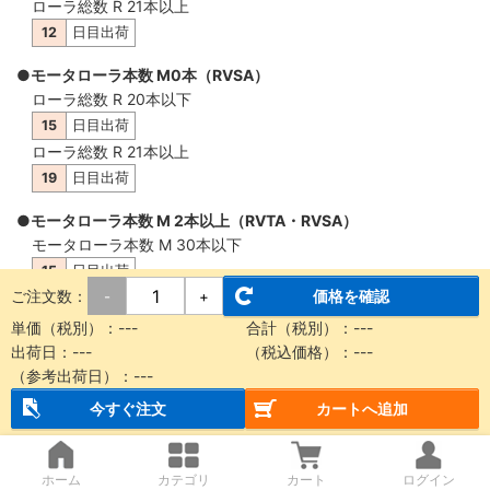
ローラ総数 R 21本以上
12
日目出荷
●モータローラ本数 M0本（RVSA）
ローラ総数 R 20本以下
15
日目出荷
ローラ総数 R 21本以上
19
日目出荷
●モータローラ本数 M 2本以上（RVTA・RVSA）
モータローラ本数 M 30本以下
15
日目出荷
ご注文数：
価格を確認
-
+
モータローラ本数 M 31本以上
19
日目出荷
単価（税別）：
---
合計（税別）：
---
出荷日：
---
（税込価格）：
---
（参考出荷日）：
---
概要・仕様
今すぐ注文
カートへ追加
【納品に関する注意事項】
ホーム
カテゴリ
カート
ログイン
本商品は製品質量30kg以上もしくは機長2m以上の場合、チャ