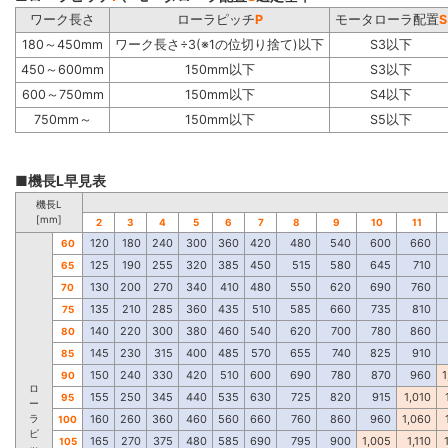
ワーク長さ
ローラピッチ
P
モータローラ配置
S
180～450mm
ワーク長さ÷3(※1の位切り捨て)以下
S3以下
450～600mm
150mm以下
S3以下
600～750mm
150mm以下
S4以下
750mm～
150mm以下
S5以下
■機長L早見表
機長L
[mm]
2
3
4
5
6
7
8
9
10
11
120
180
240
300
360
420
480
540
600
660
60
125
190
255
320
385
450
515
580
645
710
65
130
200
270
340
410
480
550
620
690
760
70
135
210
285
360
435
510
585
660
735
810
75
140
220
300
380
460
540
620
700
780
860
80
145
230
315
400
485
570
655
740
825
910
85
150
240
330
420
510
600
690
780
870
960
1
90
ロ
155
250
345
440
535
630
725
820
915
1,010
95
ー
ラ
160
260
360
460
560
660
760
860
960
1,060
100
ピ
165
270
375
480
585
690
795
900
1,005
1,110
105
ッ