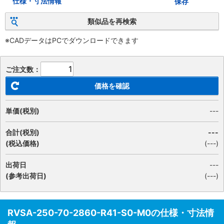
仕様・寸法情報
保存
類似品を再検索
※CADデータはPCでダウンロードできます
ご注文数：
価格を確認
単価(税別)
---
合計(税別)
---
(税込価格)
(
---
)
出荷日
---
(参考出荷日)
(---)
RVSA-250-70-2860-R41-S0-M0の仕様・寸法情