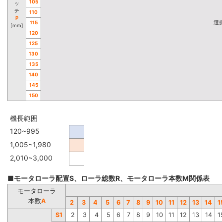
105
ッ
チ
110
P
選
115
[mm]
120
125
130
135
140
145
150
機長範囲
120~995
1,005~1,980
2,010~3,000
■モータローラ配置S、ローラ総数R、モータローラ本数M関係表
モータローラ
本数
A
2
3
4
5
6
7
8
9
10
11
12
13
14
1
S1
2
3
4
5
6
7
8
9
10
11
12
13
14
1