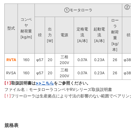
②
①モータローラ
コンベ
ロー
ヤ
ラ
型式
出
定格電
起動電
耐荷重
耐荷
径
力
電源
流
流
径
[kg/m]
重
[W]
[A/本]
[A/本]
[kg/
本]
三相
RVTA
160
φ57
20
0.07A
0.23A
26
φ38
200V
三相
RVSA
160
φ57
20
0.07A
0.23A
26
φ38
200V
[ ! ]
取扱説明書は
>>こちら
をご参照ください。
ファイル名：モータローラコンベヤRVシリーズ取扱説明書
[ ! ]
フリーローラは生産拠点により寸法の影響のない範囲でベアリン
規格表