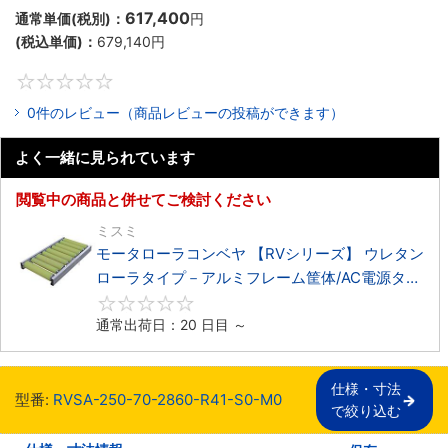
617,400
通常単価(税別)：
円
(税込単価)：
679,140
円
0
0件のレビュー（商品レビューの投稿ができます）
よく一緒に見られています
閲覧中の商品と併せてご検討ください
ミスミ
モータローラコンベヤ 【RVシリーズ】 ウレタン
ローラタイプ－アルミフレーム筐体/AC電源タイ
プ－
0
通常出荷日：20 日目 ～
仕様・寸法

型番:
RVSA-250-70-2860-R41-S0-M0
で絞り込む