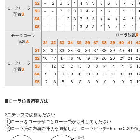
S2
－
2
3
3
4
4
5
5
6
6
7
7
8
モータローラ
S3
－
－
2
3
3
3
4
4
4
5
5
5
6
配置
S
S4
－
－
－
2
3
3
3
3
4
4
4
4
5
S5
－
－
－
－
2
3
3
3
3
3
4
4
4
ローラ総数
R
モータローラ
本数
A
31
32
33
34
35
36
37
38
39
40
41
4
S1
31
32
33
34
35
36
37
38
39
40
41
4
S2
16
17
17
18
18
19
19
20
20
21
21
2
モータローラ
S3
11
12
12
12
13
13
13
14
14
14
15
1
配置
S
S4
9
9
9
10
10
10
10
11
11
11
11
1
S5
7
8
8
8
8
8
9
9
9
9
9
1
■ローラ位置調整方法
2ステップで調整ください
①ローラをローラ軸ごとローラ受から外してください
②ローラ受の内溝の外側を調整したいローラピッチ+8mm±0.2の