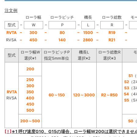
注文例
ローラ幅
ローラピッチ
機長
ローラ総数
モ
−
−
−
−
−
型式
W
P
L
R
−
−
−
−
−
RVTA
300
80
1500
R19
RVSA
−
450
−
140
−
2860
−
R21
−
ローラ幅W
ローラピッチP
機長L
ローラ総数R
型式
選択※1
指定5mm単位
選択※2
選択※3
200
S1
（
250
S2
（2
300
S3
（3
RVTA
350
S4
（4
60～150
120～3000
R2～R50
RVSA
400
S5
（5
450
500
200～500
S0
[ ! ]
※1 呼び速度G10、G15の場合、ローラ幅W200は選択できませ