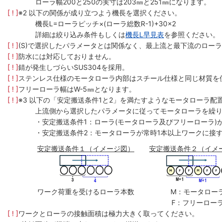
ローラ幅200と250の実寸は203㎜と251㎜になります。
[ ! ]
※2 以下の関係が成り立つよう機長を選択ください。
機長L=ローラピッチ×(ローラ総数R-1)+30×2
詳細は絞り込み条件もしくは
機長L早見表
を参照ください。
[ ! ]
(S)で選択したパラメータとは関係なく、最上流と最下流のローラ
[ ! ]
防水には対応しておりません。
[ ! ]
錆が発生しづらいSUS304を採用。
[ ! ]
ステンレス仕様のモータローラ内部はスチール仕様と同じ材質を
[ ! ]
フリーローラ幅はW-5㎜となります。
[ ! ]
※3 以下の「安定搬送条件1と2」を満たすようなモータローラ配
上流側から選択したパラメータに従ってモータローラを繰
・安定搬送条件1：ローラ(モータローラ及びフリーローラ)
・安定搬送条件2：モータローラが常時1本以上ワークに接
安定搬送条件１（イメージ図）
安定搬送条件２（イメ
ワーク荷重を受けるローラ本数
M：モータロー
F：フリーロー
[ ! ]
ワークとローラの接触面積は極力大きく取ってください。