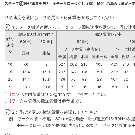
ステップ④呼び速度を選ぶ ※モータローラなし（S0、M0）の場合は選定不
搬送速度を選択し、搬送質量・耐荷重を確認してください。
④-1：ワーク搬送速度からモータローラ回転速度を選定し、呼び速
回転搬送速度[m/min]
搬送質量[㎏/本]
呼び
50[㎐]
60[㎐]
50[㎐]
60
速度
ワーク材質（参考値）
ワーク材
G
定格
定格
金属
樹脂
木製
段ボール
金属
樹脂
10
7.6
9
524
262
210
105
421
210
15
13.4
15.9
296
147
118
59
236
118
20
14.4
16.8
139
70
58
28
104
52
30
23.9
29.8
79
39
16
16
59
29
[ ! ]
コンベヤ耐荷重は160kg/mです。ご注意ください。
[ ! ]
ワーク材質毎の搬送質量は参考値です。
④-2：呼び速度Gの搬送質量を確認してください
例）ワーク材質：樹脂、30kg/個の場合 呼び速度G15(50Hz)を選
※モータローラ1本の搬送能力を超える場合、ワークに接するモ