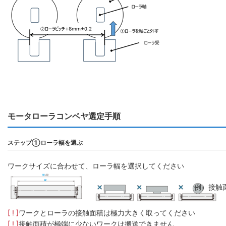
モータローラコンベヤ選定手順
ステップ①ローラ幅を選ぶ
ワークサイズに合わせて、ローラ幅を選択してください
例）接触
[ ! ]
ワークとローラの接触面積は極力大きく取ってください
[ ! ]
接触面積が極端に少ないワークは搬送できません