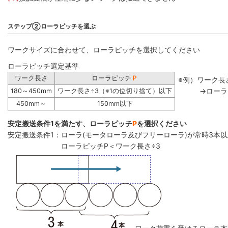
ステップ②ローラピッチを選ぶ
ワークサイズに合わせて、ローラピッチを選択してください
ローラピッチ選定基準
ワーク長さ
ローラピッチ
Ｐ
※例）ワーク長さ
→ローラ
180～450mm
ワーク長さ÷3（※1の位切り捨て）以下
450mm～
150mm以下
安定搬送条件1を満たす、ローラピッチ
P
を選択ください
安定搬送条件1：ローラ(モータローラ及びフリーローラ)が常時3本
ローラピッチP＜ワーク長さ÷3