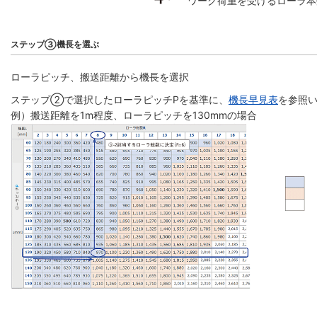
ワーク荷重を受けるローラ本
ステップ③機長を選ぶ
ローラピッチ、搬送距離から機長を選択
ステップ②で選択したローラピッチPを基準に、
機長早見表
を参照い
例）搬送距離を1m程度、ローラピッチを130mmの場合