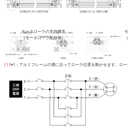
モータローラの支持構造
（モータローラ配線側）
[ ! ]
※1：アルミフレームの溝に沿ってローラ位置を動かせます。ロー