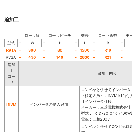
追加工
ローラ幅
ローラピッチ
機長
ローラ総数
モ
−
−
−
−
−
型式
W
P
L
R
−
−
−
−
−
RVTA
300
80
1500
R19
RVSA
−
450
−
140
−
2860
−
R21
−
追加
工
追加工内容
コー
ド
コンベヤと併せてインバータ
〈指定方法〉：INVM1(1台付属
【インバータ仕様】
INVM
インバータの購入追加
メーカー：三菱電機株式会社
型式：FR-D720-0.1K（100
電源：三相200V
コンベヤと併せてCC-Lin