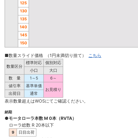
125
130
135
140
145
150
■数量スライド価格 （1円未満切り捨て）
こちら
標準対応
個別対応
数量区分
小口
大口
数 量
1～5
6～
値引率
基準単価
お見積り
出荷日
通常
表示数量超えはWOSにてご確認ください。
納期
●モータローラ本数 M 0本（RVTA）
ローラ総数 R 20本以下
9
日目出荷