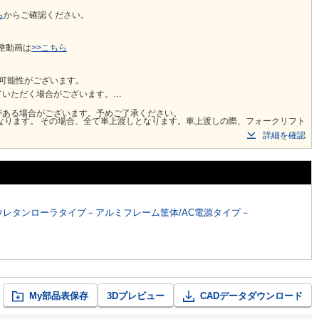
ら
からご確認ください。 ​
整動画は
>>こちら
可能性がございます。
ていただく場合がございます。
がある場合がございます。予めご了承ください。
の際、フォークリフト
詳細を確認
数量やサイズにより10tウイング車での輸送の可能性もあります。
受けできません。
ウレタンローラタイプ－アルミフレーム筐体/AC電源タイプ－
My部品表保存
3Dプレビュー
CADデータダウンロード