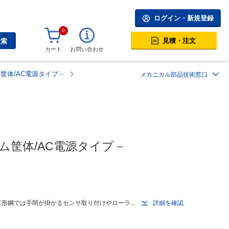
ログイン・新規登録
0
見積・注文
検索
カート
お問い合わせ
筐体/AC電源タイプ－
メカニカル部品技術窓口
ム筐体/AC電源タイプ－
形鋼では手間が掛かるセンサ取り付けやローラ...
詳細を確認