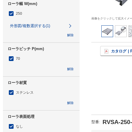
ローラ幅 W(mm)
250
画像をクリックして拡大イメ
外形図/複数選択する(1)
解除
ローラピッチ P(mm)
カタログ
| 
70
解除
ローラ材質
ステンレス
解除
ローラ表面処理
RVSA-250-
型番
:
なし