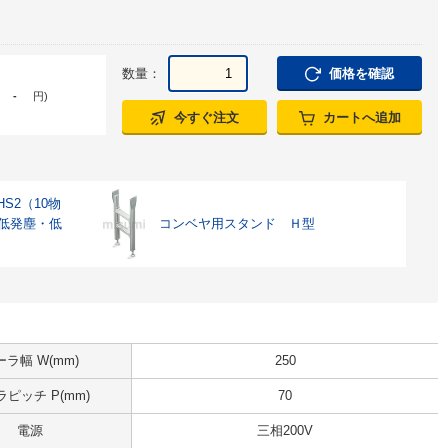
数量：
価格を確認
-
円
)
今すぐ注文
カートへ追加
S2（10物
 低発塵・低
コンベヤ用スタンド Ｈ型
ーラ幅 W(mm)
250
ピッチ P(mm)
70
電源
三相200V