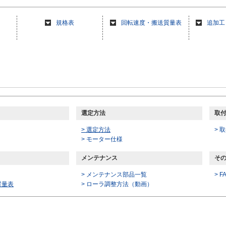
規格表
回転速度・搬送質量表
追加工
選定方法
取付
> 選定方法
> 
> モーター仕様
メンテナンス
そ
> メンテナンス部品一覧
> F
質量表
>
ローラ調整方法（動画）