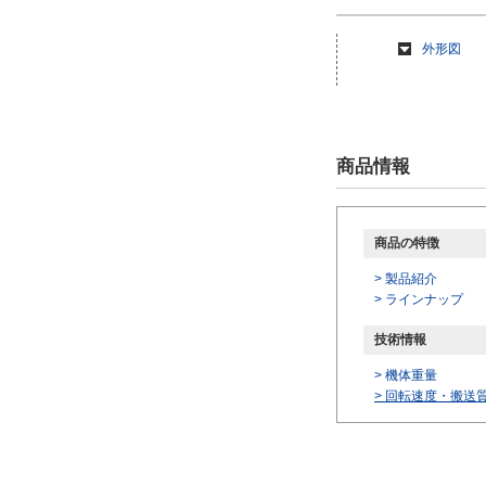
23日以内
外形図
商品情報
商品の特徴
> 製品紹介
> ラインナップ
技術情報
> 機体重量
>
回転速度・搬送