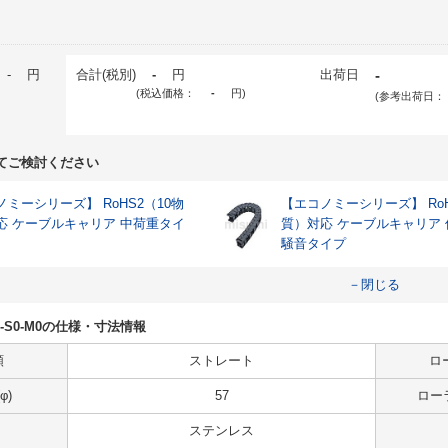
-
円
合計(税別)
-
円
出荷日
-
(税込価格：
-
円
)
(参考出荷日：
てご検討ください
ミーシリーズ】 RoHS2（10物
【エコノミーシリーズ】 RoH
応 ケーブルキャリア 中荷重タイ
質）対応 ケーブルキャリア
騒音タイプ
－閉じる
-R32-S0-M0の仕様・寸法情報
類
ストレート
ロ
φ)
57
ローラ
ステンレス