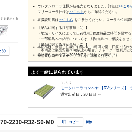
ウレタンローラ仕様が新発売となりました。詳細は
>>こち
フリーローラ仕様は
>>こちら
からご確認ください。
ージを表示する
取扱説明書は
>>こちら
​をご参照ください。ローラの位置調
【納品に関する注意事項（1）】
・地域・サイズによって出荷後4日程度納品に時間を要する
・一部離島への納品については、別途送料のご相談をさせ
【納品に関する注意事項（2）】
本商品は、機能・性能に影響のない範囲で傷・打痕・汚れ
・本商品は製品質量30kg以上の場合、チャーター便利用となります。 その場合、全て車上渡しとなります。車上渡し
P.39
規格表内の赤文字は2025年7月に追加した商品です。
が必要な為、フォークリフトをご準備ください。
・10t車からの荷降ろしが可能な納品先をご指定ください。
・チャーター便利用の場合、ご注文後の納品先の変更はお
よく一緒に見られています
ミスミ
モータローラコンベヤ 【RVシリーズ】 
通常出荷日：20 日目 ～
70-2230-R32-S0-M0
コピー
解除