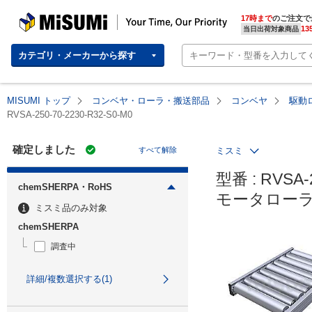
MISUMI | Your Time, Our Priority
17時まで
のご注文で
13
当日出荷対象商品
カテゴリ・メーカーから探す
MISUMI トップ
コンベヤ・ローラ・搬送部品
コンベヤ
駆動
RVSA-250-70-2230-R32-S0-M0
確定しました
すべて解除
ミスミ
型番 : RVSA-2
chemSHERPA・RoHS
モータローラ
ミスミ品のみ対象
chemSHERPA
調査中
詳細/複数選択する(1)