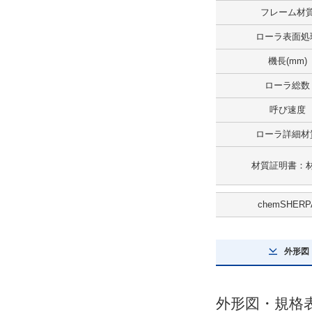
フレーム材
解除
ローラ表面処
ローラ詳細材質
機長(mm)
SUS304
ローラ総数
解除
呼び速度
タイプ
ローラ詳細材
RVSA
材質証明書：
CAD
chemSHERP
2D
3D
外形図
出荷日
外形図・規格
すべて