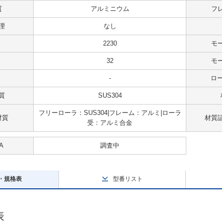
質
アルミニウム
フ
理
なし
2230
モ
32
モ
-
ロー
質
SUS304
フリーローラ：SUS304|フレーム：アルミ|ローラ
材質
材質
受：アルミ合金
A
調査中
・規格表
型番リスト
表