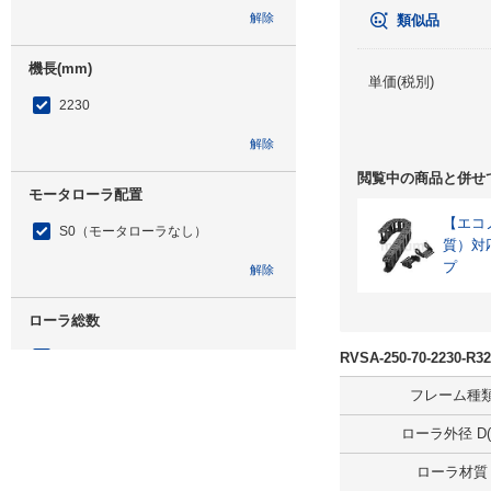
解除
類似品
機長(mm)
単価(税別)
2230
解除
閲覧中の商品と併せ
モータローラ配置
【エコノ
S0（モータローラなし）
質）対
プ
解除
ローラ総数
32
RVSA-250-70-2230
フレーム種
解除
ローラ外径 D(
モータローラ本数
ローラ材質
0