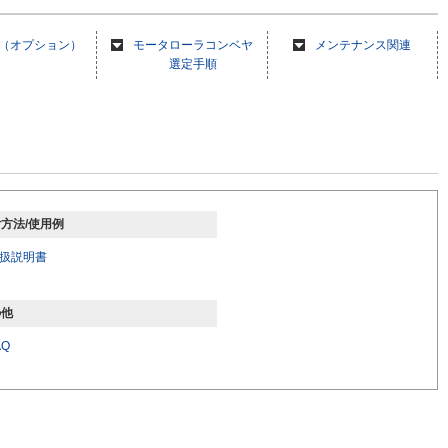
（オプション）
モータローラコンベヤ
メンテナンス関連
選定手順
方法/使用例
取扱説明書
の他
AQ