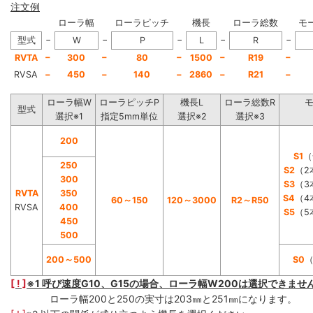
注文例
ローラ幅
ローラピッチ
機長
ローラ総数
モ
−
−
−
−
−
型式
W
P
L
R
−
−
−
−
−
RVTA
300
80
1500
R19
RVSA
−
450
−
140
−
2860
−
R21
−
ローラ幅W
ローラピッチP
機長L
ローラ総数R
型式
選択※1
指定5mm単位
選択※2
選択※3
200
S1
（
250
S2
（2
300
S3
（3
RVTA
350
S4
（4
60～150
120～3000
R2～R50
RVSA
400
S5
（5
450
500
200～500
S0
[ ! ]
※1 呼び速度G10、G15の場合、ローラ幅W200は選択できませ
ローラ幅200と250の実寸は203㎜と251㎜になります。