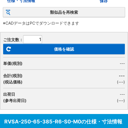
仕様・寸法情報
保存
類似品を再検索
※CADデータはPCでダウンロードできます
ご注文数：
価格を確認
単価(税別)
---
合計(税別)
---
(税込価格)
(
---
)
出荷日
---
(参考出荷日)
(---)
RVSA-250-65-385-R6-S0-M0の仕様・寸法情報