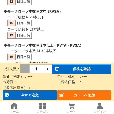
12
日目出荷
●モータローラ本数 M0本（RVSA）
ローラ総数 R 20本以下
15
日目出荷
ローラ総数 R 21本以上
19
日目出荷
●モータローラ本数 M 2本以上（RVTA・RVSA）
モータローラ本数 M 30本以下
15
日目出荷
モータローラ本数 M 31本以上
ご注文数：
価格を確認
-
+
19
日目出荷
単価（税別）：
---
合計（税別）：
---
出荷日：
---
（税込価格）：
---
（参考出荷日）：
---
概要・仕様
今すぐ注文
カートへ追加
【納品に関する注意事項】
本商品は製品質量30kg以上もしくは機長2m以上の場合、チャ
ホーム
カテゴリ
カート
ログイン
その場合、全て
車上渡し
となります。車上渡しの際、
フォークリ