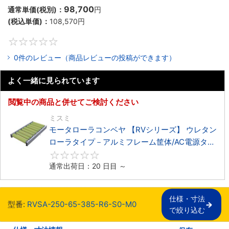
98,700
通常単価(税別)：
円
(税込単価)：
108,570
円
0
0件のレビュー（商品レビューの投稿ができます）
よく一緒に見られています
閲覧中の商品と併せてご検討ください
ミスミ
モータローラコンベヤ 【RVシリーズ】 ウレタン
ローラタイプ－アルミフレーム筐体/AC電源タイ
プ－
0
通常出荷日：20 日目 ～
仕様・寸法

型番:
RVSA-250-65-385-R6-S0-M0
で絞り込む