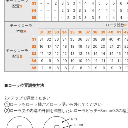
モータローラ
S3
－
－
2
3
3
3
4
4
4
5
5
5
6
配置
S
S4
－
－
－
2
3
3
3
3
4
4
4
4
5
S5
－
－
－
－
2
3
3
3
3
3
4
4
4
ローラ総数
R
モータローラ
本数
A
31
32
33
34
35
36
37
38
39
40
41
4
S1
31
32
33
34
35
36
37
38
39
40
41
4
S2
16
17
17
18
18
19
19
20
20
21
21
2
モータローラ
S3
11
12
12
12
13
13
13
14
14
14
15
1
配置
S
S4
9
9
9
10
10
10
10
11
11
11
11
1
S5
7
8
8
8
8
8
9
9
9
9
9
1
■ローラ位置調整方法
2ステップで調整ください
①ローラをローラ軸ごとローラ受から外してください
②ローラ受の内溝の外側を調整したいローラピッチ+8mm±0.2の