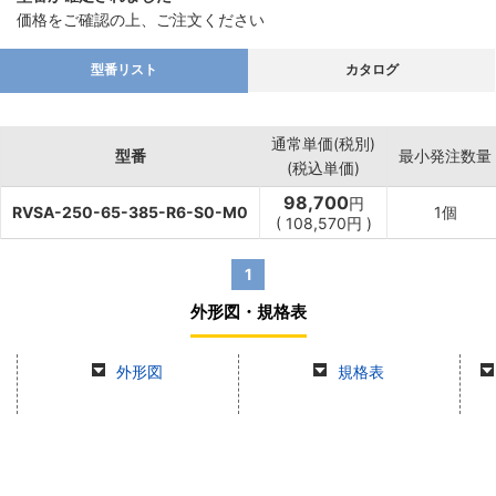
価格をご確認の上、ご注文ください
型番リスト
カタログ
通常単価(税別)
型番
最小発注数量
(税込単価)
98,700
円
RVSA-250-65-385-R6-S0-M0
1個
(
108,570
円
)
1
外形図・規格表
外形図
規格表
商品情報