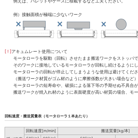
例えば、パレットやケースに積載するなど工夫ください。
例）接触面積が極端に少ないワーク
[ ! ]
アキュムレート使用について
モータローラを駆動（回転）させたまま搬送ワークをストッパ
そのワークに接地しているモータローラが回転し続けるように
モータローラの回転が停止してしまうような使用は避けてくだ
（搬送ワーク材質がゴム材のように摩擦係数が大きい場合など
モータローラの短寿命や、破損による落下等の予期せぬ不具合
搬送ワークが焼入れ材のように表面硬度が高い材質の場合、モー
回転速度・搬送質量表（モータローラ１本あたり）
回転速度[m/min]
搬送質量[kg/本]