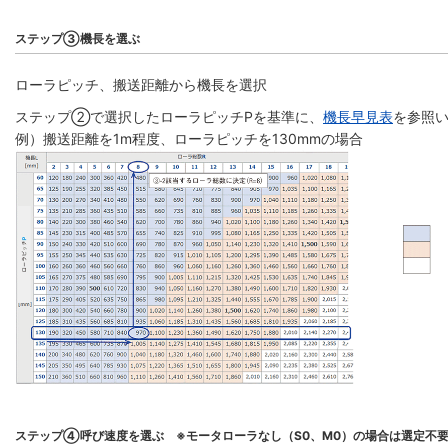
ステップ③機長を選ぶ
ローラピッチ、搬送距離から機長を選択
ステップ②で選択したローラピッチPを基準に、
機長早見表
を参照い
例）搬送距離を1m程度、ローラピッチを130mmの場合
ステップ④呼び速度を選ぶ ※モータローラなし（S0、M0）の場合は選定不