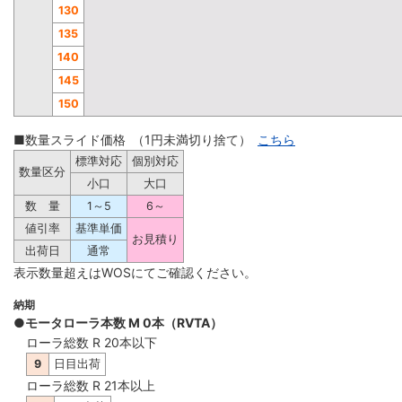
130
135
140
145
150
■数量スライド価格 （1円未満切り捨て）
こちら
標準対応
個別対応
数量区分
小口
大口
数 量
1～5
6～
値引率
基準単価
お見積り
出荷日
通常
表示数量超えはWOSにてご確認ください。
納期
●モータローラ本数 M 0本（RVTA）
ローラ総数 R 20本以下
9
日目出荷
ローラ総数 R 21本以上