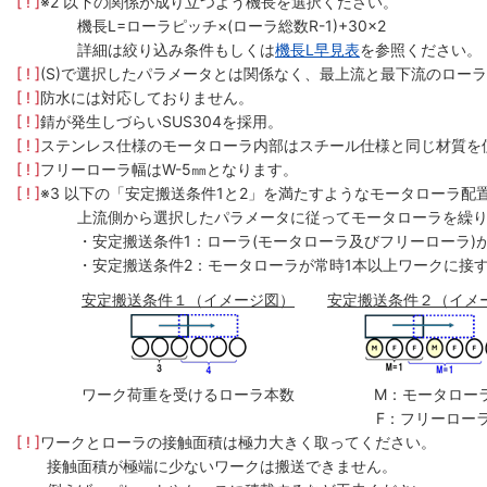
[ ! ]
※2 以下の関係が成り立つよう機長を選択ください。
機長L=ローラピッチ×(ローラ総数R-1)+30×2
詳細は絞り込み条件もしくは
機長L早見表
を参照ください。
[ ! ]
(S)で選択したパラメータとは関係なく、最上流と最下流のローラ
[ ! ]
防水には対応しておりません。
[ ! ]
錆が発生しづらいSUS304を採用。
[ ! ]
ステンレス仕様のモータローラ内部はスチール仕様と同じ材質を
[ ! ]
フリーローラ幅はW-5㎜となります。
[ ! ]
※3 以下の「安定搬送条件1と2」を満たすようなモータローラ配
上流側から選択したパラメータに従ってモータローラを繰
・安定搬送条件1：ローラ(モータローラ及びフリーローラ)
・安定搬送条件2：モータローラが常時1本以上ワークに接
安定搬送条件１（イメージ図）
安定搬送条件２（イメ
ワーク荷重を受けるローラ本数
M：モータロー
F：フリーロー
[ ! ]
ワークとローラの接触面積は極力大きく取ってください。
接触面積が極端に少ないワークは搬送できません。