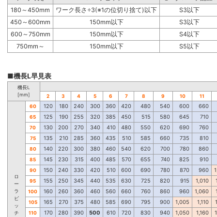
180～450mm
ワーク長さ÷3(※1の位切り捨て)以下
S3以下
450～600mm
150mm以下
S3以下
600～750mm
150mm以下
S4以下
750mm～
150mm以下
S5以下
■機長L早見表
機長L
[mm]
2
3
4
5
6
7
8
9
10
11
120
180
240
300
360
420
480
540
600
660
60
125
190
255
320
385
450
515
580
645
710
65
130
200
270
340
410
480
550
620
690
760
70
135
210
285
360
435
510
585
660
735
810
75
140
220
300
380
460
540
620
700
780
860
80
145
230
315
400
485
570
655
740
825
910
85
150
240
330
420
510
600
690
780
870
960
1
90
ロ
155
250
345
440
535
630
725
820
915
1,010
95
ー
ラ
160
260
360
460
560
660
760
860
960
1,060
100
ピ
165
270
375
480
585
690
795
900
1,005
1,110
105
ッ
170
280
390
500
610
720
830
940
1,050
1,160
チ
110