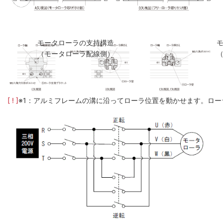
モータローラの支持構造
（モータローラ配線側）
[ ! ]
※1：アルミフレームの溝に沿ってローラ位置を動かせます。ロー