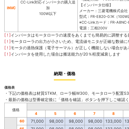
CC-Link対応インバータの購入追
【インバータ仕様】
INVC
加
メーカー：三菱電機株式会社
100W以下
型式：FR-E820-0.1K（100
※CC-Linkカード：FR-A8NC-
電源：三相200V
[ ! ]
インバータはモータローラの速度をあくまでも簡易的に調整する
[ ! ]
モータローラの出力が小さいため、電流値モニタが正確な数値に
[ ! ]
モータの過熱保護（電子サーマル）が正しく機能しない場合があ
[ ! ]
インバータを使用した場合は搬送能力が20％程度減衰します
納期・価格
価格表
・下記の価格表は材質STKM、ローラ幅W300、モータローラ配置S
・最新の価格は型番確定後に「価格を確認」ボタンを押下しご確認
価格
4
5
6
7
8
71,000
98,000
98,000
98,000
133,000
1
60
71,000
98,000
98,000
98,000
133,000
1
65