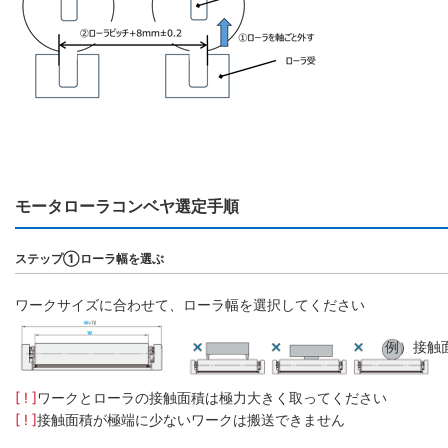
モータローラコンベヤ選定手順
ステップ①ローラ幅を選ぶ
ワークサイズに合わせて、ローラ幅を選択してください
例）接触
[ ! ]
ワークとローラの接触面積は極力大きく取ってください
[ ! ]
接触面積が極端に少ないワークは搬送できません