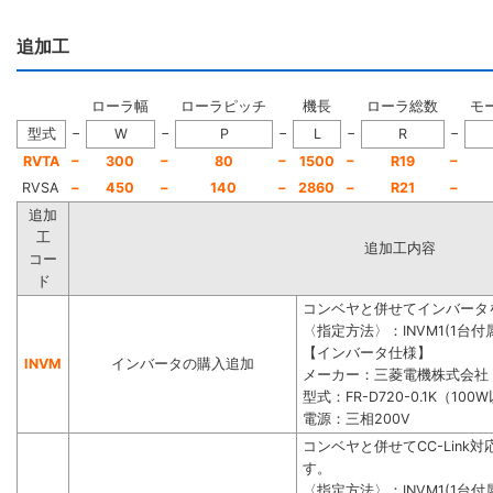
追加工
ローラ幅
ローラピッチ
機長
ローラ総数
モ
−
−
−
−
−
型式
W
P
L
R
−
−
−
−
−
RVTA
300
80
1500
R19
RVSA
−
450
−
140
−
2860
−
R21
−
追加
工
追加工内容
コー
ド
コンベヤと併せてインバータ
〈指定方法〉：INVM1(1台付属
【インバータ仕様】
INVM
インバータの購入追加
メーカー：三菱電機株式会社
型式：FR-D720-0.1K（100
電源：三相200V
コンベヤと併せてCC-Lin
す。
〈指定方法〉：INVM1(1台付属