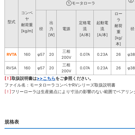
②
①モータローラ
コンベ
ロー
ヤ
ラ
型式
出
定格電
起動電
耐荷重
耐荷
径
力
電源
流
流
径
[kg/m]
重
[W]
[A/本]
[A/本]
[kg/
本]
三相
RVTA
160
φ57
20
0.07A
0.23A
26
φ38
200V
三相
RVSA
160
φ57
20
0.07A
0.23A
26
φ38
200V
[ ! ]
取扱説明書は
>>こちら
をご参照ください。
ファイル名：モータローラコンベヤRVシリーズ取扱説明書
[ ! ]
フリーローラは生産拠点により寸法の影響のない範囲でベアリン
規格表