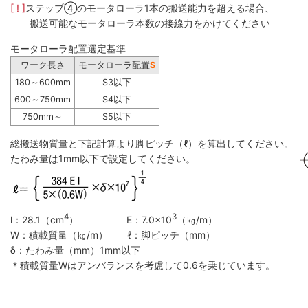
[ ! ]
ステップ④のモータローラ1本の搬送能力を超える場合、
搬送可能なモータローラ本数の接線力をかけてください
モータローラ配置選定基準
ワーク長さ
モータローラ配置
S
180～600mm
S3以下
600～750mm
S4以下
750mm～
S5以下
総搬送物質量と下記計算より脚ピッチ（ℓ）を算出してください。
たわみ量は1mm以下で設定してください。
4
3
l：28.1（cm
） E：7.0×10
（㎏/m）
W：積載質量（㎏/m） ℓ：脚ピッチ（mm）
δ：たわみ量（mm）1mm以下
＊積載質量Wはアンバランスを考慮して0.6を乗じています。