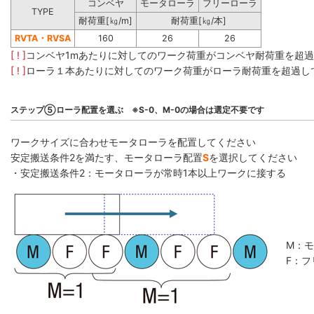
コンベヤ
モータローラ
フリーローラ
TYPE
耐荷重[㎏/m]
耐荷重[㎏/本]
RVTA・RVSA
160
26
26
[ ! ]
コンベヤ1mあたりに対してのワーク荷重がコンベヤ耐荷重を超
[ ! ]
ローラ１本あたりに対してのワーク荷重がローラ耐荷重を超過し
ステップ⑤ローラ配置を選ぶ ※S-0、M-0の場合は選定不要です
ワークサイズに合わせモータローラを配置してください
安定搬送条件2を満たす、モータローラ配置
S
を選択してください
・安定搬送条件2：モータローラが常時1本以上ワークに接する
M：
F：フ