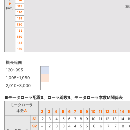
P
選
115
[mm]
120
125
130
135
140
145
150
機長範囲
120~995
1,005~1,980
2,010~3,000
■モータローラ配置S、ローラ総数R、モータローラ本数M関係表
モータローラ
本数
A
2
3
4
5
6
7
8
9
10
11
12
13
14
1
S1
2
3
4
5
6
7
8
9
10
11
12
13
14
1
S2
－
2
3
3
4
4
5
5
6
6
7
7
8