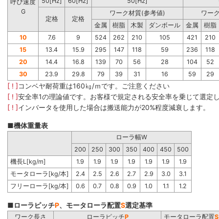
50[Hz]
60[Hz]
50[Hz]
呼び速度
G
ワーク材質(参考値)
ワーク
定格
定格
金属
樹脂
木製
ダンボール
金属
樹脂
10
7.6
9
524
262
210
105
421
210
15
13.4
15.9
295
147
118
59
236
118
20
14.4
16.8
139
70
56
28
104
52
30
23.9
29.8
79
39
31
16
59
29
[ ! ]
コンベヤ耐荷重は160㎏/ｍです。ご注意ください
[ ! ]
安全率1の理論値です。お客様で規定される安全率を乗じて選定
[ ! ]
インバータを使用した場合は搬送能力が20%程度減衰します。
■機体重量表
ローラ幅W
200
250
300
350
400
450
500
機長L[kg/m]
1.9
1.9
1.9
1.9
1.9
1.9
1.9
モータローラ[kg/本]
2.4
2.5
2.6
2.7
2.9
3.0
3.1
フリーローラ[kg/本]
0.6
0.7
0.8
0.9
1.0
1.1
1.2
■ローラピッチ
P
、モータローラ配置
S
選定基準
ワーク長さ
ローラピッチ
P
モータローラ配置
S