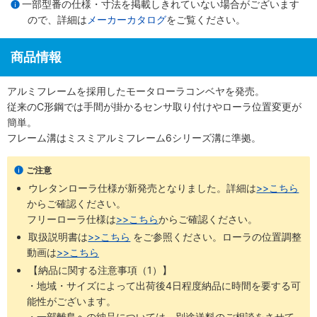
一部型番の仕様・寸法を掲載しきれていない場合がございます
ので、詳細は
メーカーカタログ
をご覧ください。
商品情報
アルミフレームを採用したモータローラコンベヤを発売。
従来のC形鋼では手間が掛かるセンサ取り付けやローラ位置変更が
簡単。
フレーム溝はミスミアルミフレーム6シリーズ溝に準拠。
ご注意
ウレタンローラ仕様が新発売となりました。詳細は
>>こちら
からご確認ください。 ​
フリーローラ仕様は
>>こちら
からご確認ください。
取扱説明書は
>>こちら
​をご参照ください。ローラの位置調整
動画は
>>こちら
【納品に関する注意事項（1）】
・地域・サイズによって出荷後4日程度納品に時間を要する可
能性がございます。
・一部離島への納品については、別途送料のご相談をさせて