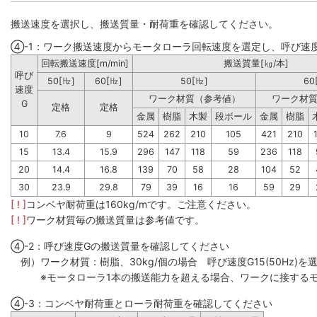
搬送速度を選択し、搬送質量・耐荷重を確認してください。
④-1：ワーク搬送速度からモータローラ回転速度を選定し、呼び速
回転搬送速度[m/min]
搬送質量[㎏/本]
呼び
50[㎐]
60[㎐]
50[㎐]
60
速度
ワーク材質（参考値）
ワーク材
G
定格
定格
金属
樹脂
木製
段ボール
金属
樹脂
10
7.6
9
524
262
210
105
421
210
15
13.4
15.9
296
147
118
59
236
118
20
14.4
16.8
139
70
58
28
104
52
30
23.9
29.8
79
39
16
16
59
29
[ ! ]
コンベヤ耐荷重は160kg/mです。ご注意ください。
[ ! ]
ワーク材質毎の搬送質量は参考値です。
④-2：呼び速度Gの搬送質量を確認してください
例）ワーク材質：樹脂、30kg/個の場合 呼び速度G15(50Hz)を選
※モータローラ1本の搬送能力を超える場合、ワークに接するモ
④-3：コンベヤ耐荷重とローラ耐荷重を確認してください