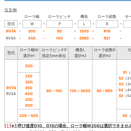
注文例
ローラ幅
ローラピッチ
機長
ローラ総数
モ
−
−
−
−
−
型式
W
P
L
R
−
−
−
−
−
RVTA
300
80
1500
R19
RVSA
−
450
−
140
−
2860
−
R21
−
ローラ幅W
ローラピッチP
機長L
ローラ総数R
型式
選択※1
指定5mm単位
選択※2
選択※3
200
S1
（
250
S2
（2
300
S3
（3
RVTA
350
S4
（4
60～150
120～3000
R2～R50
RVSA
400
S5
（5
450
500
200～500
S0
[ ! ]
※1 呼び速度G10、G15の場合、ローラ幅W200は選択できませ