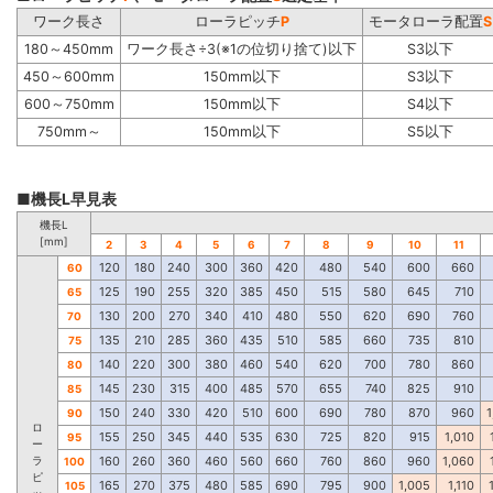
ワーク長さ
ローラピッチ
P
モータローラ配置
S
180～450mm
ワーク長さ÷3(※1の位切り捨て)以下
S3以下
450～600mm
150mm以下
S3以下
600～750mm
150mm以下
S4以下
750mm～
150mm以下
S5以下
■機長L早見表
機長L
[mm]
2
3
4
5
6
7
8
9
10
11
120
180
240
300
360
420
480
540
600
660
60
125
190
255
320
385
450
515
580
645
710
65
130
200
270
340
410
480
550
620
690
760
70
135
210
285
360
435
510
585
660
735
810
75
140
220
300
380
460
540
620
700
780
860
80
145
230
315
400
485
570
655
740
825
910
85
150
240
330
420
510
600
690
780
870
960
1
90
ロ
155
250
345
440
535
630
725
820
915
1,010
95
ー
ラ
160
260
360
460
560
660
760
860
960
1,060
100
ピ
165
270
375
480
585
690
795
900
1,005
1,110
105
ッ