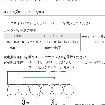
ステップ②ローラピッチを選ぶ
ワークサイズに合わせて、ローラピッチを選択してください
ローラピッチ選定基準
ワーク長さ
ローラピッチ
Ｐ
※例）ワーク長さ
→ローラ
180～450mm
ワーク長さ÷3（※1の位切り捨て）以下
450mm～
150mm以下
安定搬送条件1を満たす、ローラピッチ
P
を選択ください
安定搬送条件1：ローラ(モータローラ及びフリーローラ)が常時3本
ローラピッチP＜ワーク長さ÷3