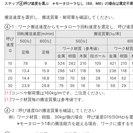
ステップ④呼び速度を選ぶ ※モータローラなし（S0、M0）の場合は選定不
搬送速度を選択し、搬送質量・耐荷重を確認してください。
④-1：ワーク搬送速度からモータローラ回転速度を選定し、呼び速
回転搬送速度[m/min]
搬送質量[㎏/本]
呼び
50[㎐]
60[㎐]
50[㎐]
60
速度
ワーク材質（参考値）
ワーク材
G
定格
定格
金属
樹脂
木製
段ボール
金属
樹脂
10
7.6
9
524
262
210
105
421
210
15
13.4
15.9
296
147
118
59
236
118
20
14.4
16.8
139
70
58
28
104
52
30
23.9
29.8
79
39
16
16
59
29
[ ! ]
コンベヤ耐荷重は160kg/mです。ご注意ください。
[ ! ]
ワーク材質毎の搬送質量は参考値です。
④-2：呼び速度Gの搬送質量を確認してください
例）ワーク材質：樹脂、30kg/個の場合 呼び速度G15(50Hz)を選
※モータローラ1本の搬送能力を超える場合、ワークに接するモ