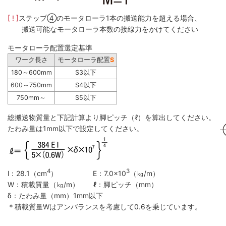
[ ! ]
ステップ④のモータローラ1本の搬送能力を超える場合、
搬送可能なモータローラ本数の接線力をかけてください
モータローラ配置選定基準
ワーク長さ
モータローラ配置
S
180～600mm
S3以下
600～750mm
S4以下
750mm～
S5以下
総搬送物質量と下記計算より脚ピッチ（ℓ）を算出してください。
たわみ量は1mm以下で設定してください。
4
3
l：28.1（cm
） E：7.0×10
（㎏/m）
W：積載質量（㎏/m） ℓ：脚ピッチ（mm）
δ：たわみ量（mm）1mm以下
＊積載質量Wはアンバランスを考慮して0.6を乗じています。