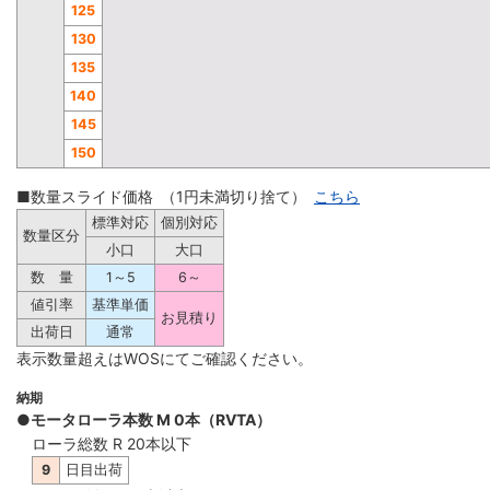
125
130
135
140
145
150
■数量スライド価格 （1円未満切り捨て）
こちら
標準対応
個別対応
数量区分
小口
大口
数 量
1～5
6～
値引率
基準単価
お見積り
出荷日
通常
表示数量超えはWOSにてご確認ください。
納期
●モータローラ本数 M 0本（RVTA）
ローラ総数 R 20本以下
9
日目出荷