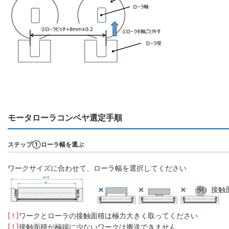
モータローラコンベヤ選定手順
ステップ①ローラ幅を選ぶ
ワークサイズに合わせて、ローラ幅を選択してください
例）接触
[ ! ]
ワークとローラの接触面積は極力大きく取ってください
[ ! ]
接触面積が極端に少ないワークは搬送できません