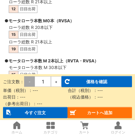
ローラ総数 R 21本以上
12
日目出荷
●モータローラ本数 M0本（RVSA）
ローラ総数 R 20本以下
15
日目出荷
ローラ総数 R 21本以上
19
日目出荷
●モータローラ本数 M 2本以上（RVTA・RVSA）
モータローラ本数 M 30本以下
15
日目出荷
ご注文数：
価格を確認
-
+
モータローラ本数 M 31本以上
19
日目出荷
単価（税別）：
---
合計（税別）：
---
出荷日：
---
（税込価格）：
---
（参考出荷日）：
---
概要・仕様
今すぐ注文
カートへ追加
【納品に関する注意事項】
ホーム
カテゴリ
カート
ログイン
本商品は製品質量30kg以上もしくは機長2m以上の場合、チャ