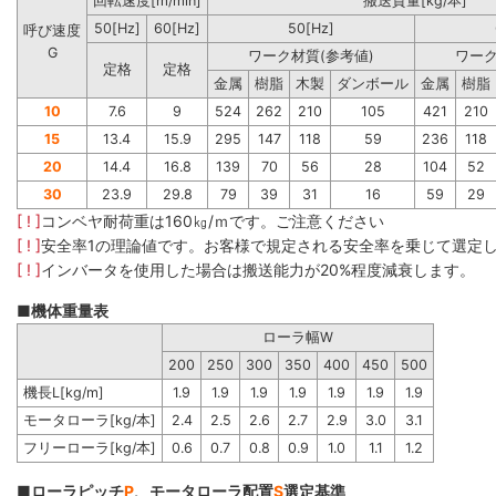
回転速度[m/min]
搬送質量[kg/本]
50[Hz]
60[Hz]
50[Hz]
呼び速度
G
ワーク材質(参考値)
ワーク
定格
定格
金属
樹脂
木製
ダンボール
金属
樹脂
10
7.6
9
524
262
210
105
421
210
15
13.4
15.9
295
147
118
59
236
118
20
14.4
16.8
139
70
56
28
104
52
30
23.9
29.8
79
39
31
16
59
29
[ ! ]
コンベヤ耐荷重は160㎏/ｍです。ご注意ください
[ ! ]
安全率1の理論値です。お客様で規定される安全率を乗じて選定
[ ! ]
インバータを使用した場合は搬送能力が20%程度減衰します。
■機体重量表
ローラ幅W
200
250
300
350
400
450
500
機長L[kg/m]
1.9
1.9
1.9
1.9
1.9
1.9
1.9
モータローラ[kg/本]
2.4
2.5
2.6
2.7
2.9
3.0
3.1
フリーローラ[kg/本]
0.6
0.7
0.8
0.9
1.0
1.1
1.2
■ローラピッチ
P
、モータローラ配置
S
選定基準