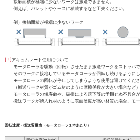
接触面積が極端に少ないワークは搬送できません。
例えば、パレットやケースに積載するなど工夫ください。
例）接触面積が極端に少ないワーク
[ ! ]
アキュムレート使用について
モータローラを駆動（回転）させたまま搬送ワークをストッパ
そのワークに接地しているモータローラが回転し続けるように
モータローラの回転が停止してしまうような使用は避けてくだ
（搬送ワーク材質がゴム材のように摩擦係数が大きい場合など
モータローラの短寿命や、破損による落下等の予期せぬ不具合
搬送ワークが焼入れ材のように表面硬度が高い材質の場合、モー
回転速度・搬送質量表（モータローラ１本あたり）