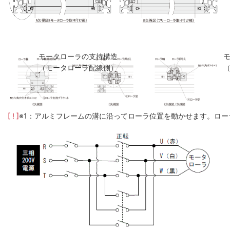
モータローラの支持構造
（モータローラ配線側）
[ ! ]
※1：アルミフレームの溝に沿ってローラ位置を動かせます。ロー