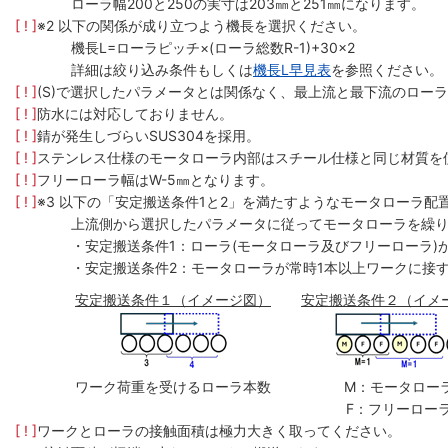
ローラ幅200と250の実寸は203㎜と251㎜になります。
[ ! ]
※2 以下の関係が成り立つよう機長を選択ください。
機長L=ローラピッチ×(ローラ総数R-1)+30×2
詳細は絞り込み条件もしくは
機長L早見表
を参照ください。
[ ! ]
(S)で選択したパラメータとは関係なく、最上流と最下流のローラ
[ ! ]
防水には対応しておりません。
[ ! ]
錆が発生しづらいSUS304を採用。
[ ! ]
ステンレス仕様のモータローラ内部はスチール仕様と同じ材質を
[ ! ]
フリーローラ幅はW-5㎜となります。
[ ! ]
※3 以下の「安定搬送条件1と2」を満たすようなモータローラ配
上流側から選択したパラメータに従ってモータローラを繰
・安定搬送条件1：ローラ(モータローラ及びフリーローラ)
・安定搬送条件2：モータローラが常時1本以上ワークに接
安定搬送条件１（イメージ図）
安定搬送条件２（イメ
ワーク荷重を受けるローラ本数
M：モータロー
F：フリーロー
[ ! ]
ワークとローラの接触面積は極力大きく取ってください。