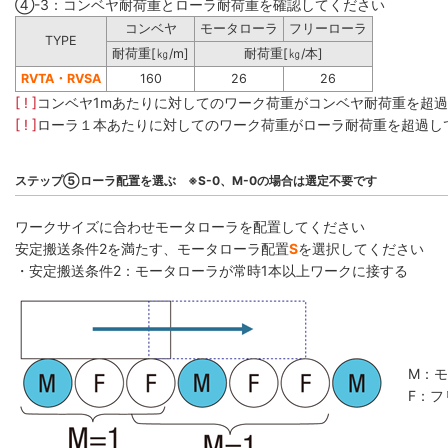
④-3：コンベヤ耐荷重とローラ耐荷重を確認してください
コンベヤ
モータローラ
フリーローラ
TYPE
耐荷重[㎏/m]
耐荷重[㎏/本]
RVTA・RVSA
160
26
26
[ ! ]
コンベヤ1mあたりに対してのワーク荷重がコンベヤ耐荷重を超
[ ! ]
ローラ１本あたりに対してのワーク荷重がローラ耐荷重を超過し
ステップ⑤ローラ配置を選ぶ ※S-0、M-0の場合は選定不要です
ワークサイズに合わせモータローラを配置してください
安定搬送条件2を満たす、モータローラ配置
S
を選択してください
・安定搬送条件2：モータローラが常時1本以上ワークに接する
M：
F：フ