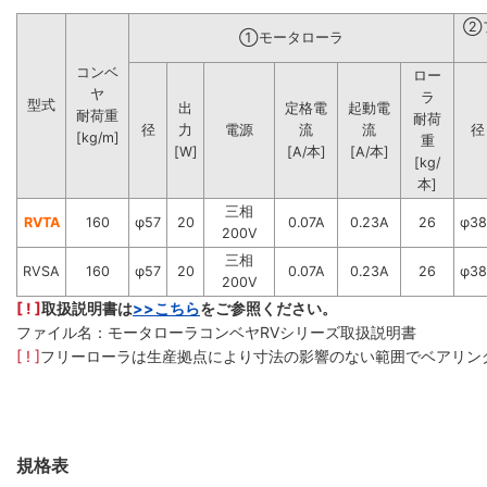
②
①モータローラ
コンベ
ロー
ヤ
ラ
型式
出
定格電
起動電
耐荷重
耐荷
径
力
電源
流
流
径
[kg/m]
重
[W]
[A/本]
[A/本]
[kg/
本]
三相
RVTA
160
φ57
20
0.07A
0.23A
26
φ38
200V
三相
RVSA
160
φ57
20
0.07A
0.23A
26
φ38
200V
[ ! ]
取扱説明書は
>>こちら
をご参照ください。
ファイル名：モータローラコンベヤRVシリーズ取扱説明書
[ ! ]
フリーローラは生産拠点により寸法の影響のない範囲でベアリン
規格表