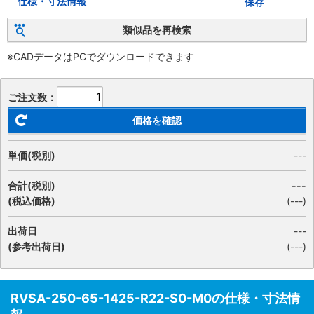
仕様・寸法情報
保存
類似品を再検索
※CADデータはPCでダウンロードできます
ご注文数：
価格を確認
単価(税別)
---
合計(税別)
---
(税込価格)
(
---
)
出荷日
---
(参考出荷日)
(---)
RVSA-250-65-1425-R22-S0-M0の仕様・寸法情