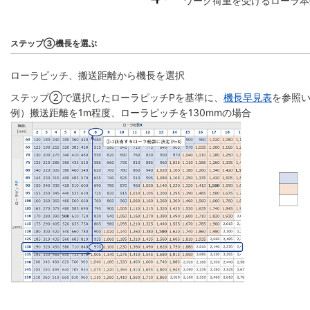
ワーク荷重を受けるローラ本
ステップ③機長を選ぶ
ローラピッチ、搬送距離から機長を選択
ステップ②で選択したローラピッチPを基準に、
機長早見表
を参照い
例）搬送距離を1m程度、ローラピッチを130mmの場合