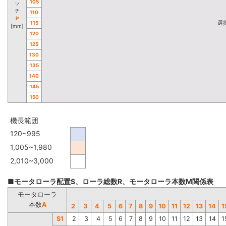
105
ッ
チ
110
P
選
115
[mm]
120
125
130
135
140
145
150
機長範囲
120~995
1,005~1,980
2,010~3,000
■モータローラ配置S、ローラ総数R、モータローラ本数M関係表
モータローラ
本数
A
2
3
4
5
6
7
8
9
10
11
12
13
14
1
S1
2
3
4
5
6
7
8
9
10
11
12
13
14
1