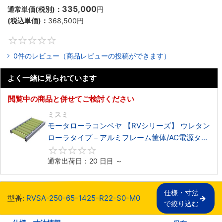
335,000
通常単価(税別)：
円
(税込単価)：
368,500
円
0
0件のレビュー（商品レビューの投稿ができます）
よく一緒に見られています
閲覧中の商品と併せてご検討ください
ミスミ
モータローラコンベヤ 【RVシリーズ】 ウレタン
ローラタイプ－アルミフレーム筐体/AC電源タイ
プ－
0
通常出荷日：20 日目 ～
仕様・寸法

型番:
RVSA-250-65-1425-R22-S0-M0
で絞り込む