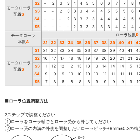
S2
－
2
3
3
4
4
5
5
6
6
7
7
8
モータローラ
S3
－
－
2
3
3
3
4
4
4
5
5
5
6
配置
S
S4
－
－
－
2
3
3
3
3
4
4
4
4
5
S5
－
－
－
－
2
3
3
3
3
3
4
4
4
ローラ総数
R
モータローラ
本数
A
31
32
33
34
35
36
37
38
39
40
41
4
S1
31
32
33
34
35
36
37
38
39
40
41
4
S2
16
17
17
18
18
19
19
20
20
21
21
2
モータローラ
S3
11
12
12
12
13
13
13
14
14
14
15
1
配置
S
S4
9
9
9
10
10
10
10
11
11
11
11
1
S5
7
8
8
8
8
8
9
9
9
9
9
1
■ローラ位置調整方法
2ステップで調整ください
①ローラをローラ軸ごとローラ受から外してください
②ローラ受の内溝の外側を調整したいローラピッチ+8mm±0.2の