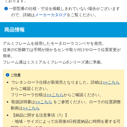
ております。
一部型番の仕様・寸法を掲載しきれていない場合がございます
ので、詳細は
メーカーカタログ
をご覧ください。
商品情報
アルミフレームを採用したモータローラコンベヤを発売。
従来のC形鋼では手間が掛かるセンサ取り付けやローラ位置変更が
簡単。
フレーム溝はミスミアルミフレーム6シリーズ溝に準拠。
ご注意
ウレタンローラ仕様が新発売となりました。詳細は
>>こちら
からご確認ください。 ​
フリーローラ仕様は
>>こちら
からご確認ください。
取扱説明書は
>>こちら
​をご参照ください。ローラの位置調整
動画は
>>こちら
【納品に関する注意事項（1）】
・地域・サイズによって出荷後4日程度納品に時間を要する可