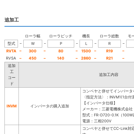
追加工
ローラ幅
ローラピッチ
機長
ローラ総数
モ
−
−
−
−
−
型式
W
P
L
R
−
−
−
−
−
RVTA
300
80
1500
R19
RVSA
−
450
−
140
−
2860
−
R21
−
追加
工
追加工内容
コー
ド
コンベヤと併せてインバータ
〈指定方法〉：INVM1(1台付属
【インバータ仕様】
INVM
インバータの購入追加
メーカー：三菱電機株式会社
型式：FR-D720-0.1K（100
電源：三相200V
コンベヤと併せてCC-Lin