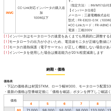
す。
〈指定方法〉：INVM1(1台付属
CC-Link対応インバータの購入追
【インバータ仕様】
INVC
加
メーカー：三菱電機株式会社
100W以下
型式：FR-E820-0.1K（100
※CC-Linkカード：FR-A8NC-
電源：三相200V
[ ! ]
インバータはモータローラの速度をあくまでも簡易的に調整する
[ ! ]
モータローラの出力が小さいため、電流値モニタが正確な数値に
[ ! ]
モータの過熱保護（電子サーマル）が正しく機能しない場合があ
[ ! ]
インバータを使用した場合は搬送能力が20％程度減衰します
納期・価格
価格表
・下記の価格表は材質STKM、ローラ幅W300、モータローラ配置S
・最新の価格は型番確定後に「価格を確認」ボタンを押下しご確認
価格
4
5
6
7
8
71,000
98,000
98,000
98,000
133,000
1
60