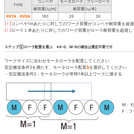
コンベヤ
モータローラ
フリーローラ
TYPE
耐荷重[㎏/m]
耐荷重[㎏/本]
RVTA・RVSA
160
26
26
[ ! ]
コンベヤ1mあたりに対してのワーク荷重がコンベヤ耐荷重を超
[ ! ]
ローラ１本あたりに対してのワーク荷重がローラ耐荷重を超過し
ステップ⑤ローラ配置を選ぶ ※S-0、M-0の場合は選定不要です
ワークサイズに合わせモータローラを配置してください
安定搬送条件2を満たす、モータローラ配置
S
を選択してください
・安定搬送条件2：モータローラが常時1本以上ワークに接する
M：
F：フ