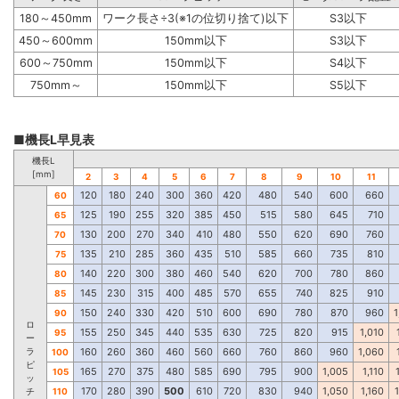
180～450mm
ワーク長さ÷3(※1の位切り捨て)以下
S3以下
450～600mm
150mm以下
S3以下
600～750mm
150mm以下
S4以下
750mm～
150mm以下
S5以下
■機長L早見表
機長L
[mm]
2
3
4
5
6
7
8
9
10
11
120
180
240
300
360
420
480
540
600
660
60
125
190
255
320
385
450
515
580
645
710
65
130
200
270
340
410
480
550
620
690
760
70
135
210
285
360
435
510
585
660
735
810
75
140
220
300
380
460
540
620
700
780
860
80
145
230
315
400
485
570
655
740
825
910
85
150
240
330
420
510
600
690
780
870
960
1
90
ロ
155
250
345
440
535
630
725
820
915
1,010
95
ー
ラ
160
260
360
460
560
660
760
860
960
1,060
100
ピ
165
270
375
480
585
690
795
900
1,005
1,110
105
ッ
170
280
390
500
610
720
830
940
1,050
1,160
チ
110