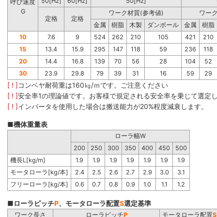
50[Hz]
60[Hz]
50[Hz]
呼び速度
G
ワーク材質(参考値)
ワーク
定格
定格
金属
樹脂
木製
ダンボール
金属
樹脂
10
7.6
9
524
262
210
105
421
210
15
13.4
15.9
295
147
118
59
236
118
20
14.4
16.8
139
70
56
28
104
52
30
23.9
29.8
79
39
31
16
59
29
[ ! ]
コンベヤ耐荷重は160㎏/ｍです。ご注意ください
[ ! ]
安全率1の理論値です。お客様で規定される安全率を乗じて選定
[ ! ]
インバータを使用した場合は搬送能力が20%程度減衰します。
■機体重量表
ローラ幅W
200
250
300
350
400
450
500
機長L[kg/m]
1.9
1.9
1.9
1.9
1.9
1.9
1.9
モータローラ[kg/本]
2.4
2.5
2.6
2.7
2.9
3.0
3.1
フリーローラ[kg/本]
0.6
0.7
0.8
0.9
1.0
1.1
1.2
■ローラピッチ
P
、モータローラ配置
S
選定基準
ワーク長さ
ローラピッチ
P
モータローラ配置
S