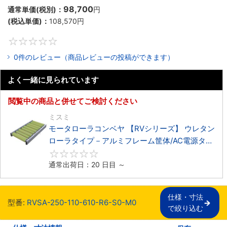
98,700
通常単価(税別)：
円
(税込単価)：
108,570
円
0
0件のレビュー（商品レビューの投稿ができます）
よく一緒に見られています
閲覧中の商品と併せてご検討ください
ミスミ
モータローラコンベヤ 【RVシリーズ】 ウレタン
ローラタイプ－アルミフレーム筐体/AC電源タイ
プ－
0
通常出荷日：20 日目 ～
仕様・寸法

型番:
RVSA-250-110-610-R6-S0-M0
で絞り込む