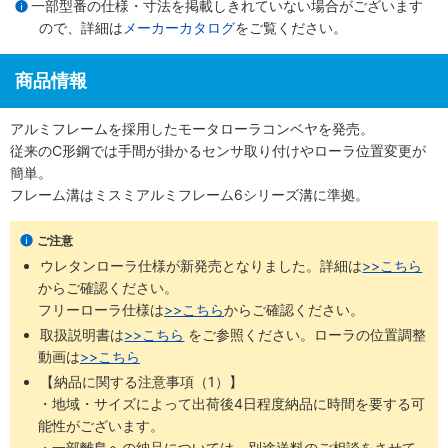
一部型番の仕様・寸法を掲載しきれていない場合がございます
ので、詳細は
メーカーカタログ
をご覧ください。
商品情報
アルミフレームを採用したモータローラコンベヤを発売。
従来のC形鋼では手間が掛かるセンサ取り付けやローラ位置変更が
簡単。
フレーム溝はミスミアルミフレーム6シリーズ溝に準拠。
ご注意
ウレタンローラ仕様が新発売となりました。詳細は
>>こちら
からご確認ください。 ​
フリーローラ仕様は
>>こちら
からご確認ください。
取扱説明書は
>>こちら
​をご参照ください。ローラの位置調整
動画は
>>こちら
【納品に関する注意事項（1）】
・地域・サイズによって出荷後4日程度納品に時間を要する可
能性がございます。
・一部離島への納品については、別途送料のご相談をさせて