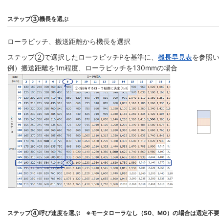
ステップ③機長を選ぶ
ローラピッチ、搬送距離から機長を選択
ステップ②で選択したローラピッチPを基準に、
機長早見表
を参照い
例）搬送距離を1m程度、ローラピッチを130mmの場合
ステップ④呼び速度を選ぶ ※モータローラなし（S0、M0）の場合は選定不