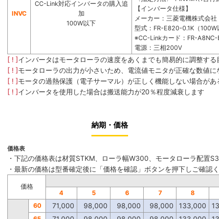
CC-Link対応インバータの購入追
【インバータ仕様】
INVC
加
メーカー：三菱電機株式会社
100W以下
型式：FR-E820-0.1K（100
※CC-Linkカード：FR-A8NC-
電源：三相200V
[ ! ]
インバータはモータローラの速度をあくまでも簡易的に調整する
[ ! ]
モータローラの出力が小さいため、電流値モニタが正確な数値に
[ ! ]
モータの過熱保護（電子サーマル）が正しく機能しない場合があ
[ ! ]
インバータを使用した場合は搬送能力が20％程度減衰します
納期・価格
価格表
・下記の価格表は材質STKM、ローラ幅W300、モータローラ配置S
・最新の価格は型番確定後に「価格を確認」ボタンを押下しご確認
価格
4
5
6
7
8
71,000
98,000
98,000
98,000
133,000
1
60
71,000
98,000
98,000
98,000
133,000
1
65