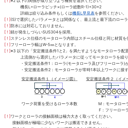
[ ! ]
※2 以下の関係が成り立つよう機長を選択ください。
機長L=ローラピッチ×(ローラ総数R-1)+30×2
詳細は絞り込み条件もしくは
機長L早見表
を参照ください。
[ ! ]
(S)で選択したパラメータとは関係なく、最上流と最下流のローラ
[ ! ]
防水には対応しておりません。
[ ! ]
錆が発生しづらいSUS304を採用。
[ ! ]
ステンレス仕様のモータローラ内部はスチール仕様と同じ材質を
[ ! ]
フリーローラ幅はW-5㎜となります。
[ ! ]
※3 以下の「安定搬送条件1と2」を満たすようなモータローラ配
上流側から選択したパラメータに従ってモータローラを繰
・安定搬送条件1：ローラ(モータローラ及びフリーローラ)
・安定搬送条件2：モータローラが常時1本以上ワークに接
安定搬送条件１（イメージ図）
安定搬送条件２（イメ
ワーク荷重を受けるローラ本数
M：モータロー
F：フリーロー
[ ! ]
ワークとローラの接触面積は極力大きく取ってください。
接触面積が極端に少ないワークは搬送できません。