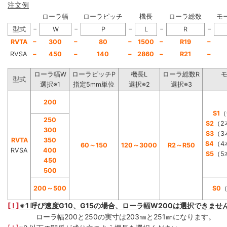
注文例
ローラ幅
ローラピッチ
機長
ローラ総数
モ
−
−
−
−
−
型式
W
P
L
R
−
−
−
−
−
RVTA
300
80
1500
R19
RVSA
−
450
−
140
−
2860
−
R21
−
ローラ幅W
ローラピッチP
機長L
ローラ総数R
型式
選択※1
指定5mm単位
選択※2
選択※3
200
S1
（
250
S2
（2
300
S3
（3
RVTA
350
S4
（4
60～150
120～3000
R2～R50
RVSA
400
S5
（5
450
500
200～500
S0
[ ! ]
※1 呼び速度G10、G15の場合、ローラ幅W200は選択できませ
ローラ幅200と250の実寸は203㎜と251㎜になります。