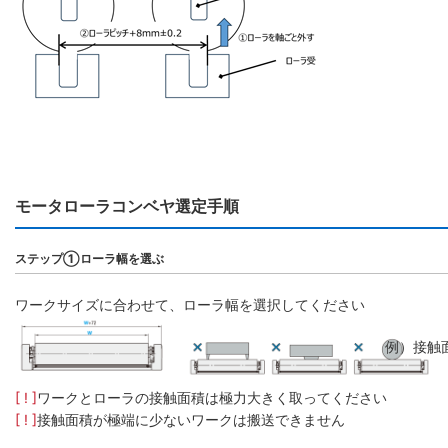
モータローラコンベヤ選定手順
ステップ①ローラ幅を選ぶ
ワークサイズに合わせて、ローラ幅を選択してください
例）接触
[ ! ]
ワークとローラの接触面積は極力大きく取ってください
[ ! ]
接触面積が極端に少ないワークは搬送できません