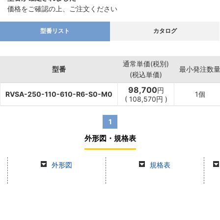
価格をご確認の上、ご注文ください
型番リスト
カタログ
通常単価(税別)
型番
最小発注数
(税込単価)
98,700
円
RVSA-250-110-610-R6-S0-M0
1個
(
108,570
円
)
1
外形図・規格表
外形図
規格表
商品情報