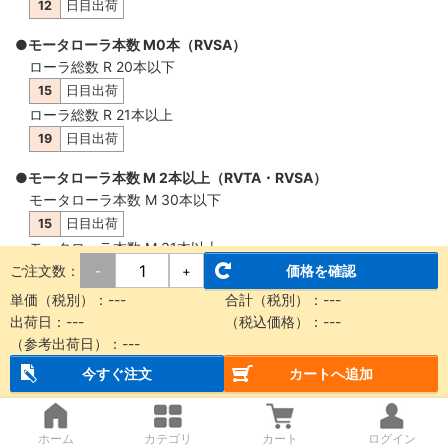
12
日目出荷
●モータローラ本数 M0本（RVSA）
ローラ総数 R 20本以下
15
日目出荷
ローラ総数 R 21本以上
19
日目出荷
●モータローラ本数 M 2本以上（RVTA・RVSA）
モータローラ本数 M 30本以下
15
日目出荷
モータローラ本数 M 31本以上
ご注文数：
価格を確認
-
+
19
日目出荷
単価（税別）：
---
合計（税別）：
---
出荷日：
---
（税込価格）：
---
（参考出荷日）：
---
概要・仕様
今すぐ注文
カートへ追加
【納品に関する注意事項】
本商品は製品質量30kg以上もしくは機長2m以上の場合、チャ
ホーム
カテゴリ
カート
ログイン
その場合、全て
車上渡し
となります。車上渡しの際、
フォークリ