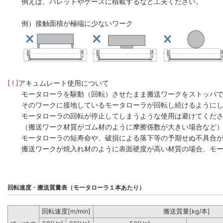
例えば、パレットやケースに積載するなど工夫ください。
例）接触面積が極端に少ないワーク
[ ! ]
アキュムレート使用について
モータローラを駆動（回転）させたまま搬送ワークをストッパ
そのワークに接地しているモータローラが回転し続けるように
モータローラの回転が停止してしまうような使用は避けてくだ
（搬送ワーク材質がゴム材のように摩擦係数が大きい場合など
モータローラの短寿命や、破損による落下等の予期せぬ不具合
搬送ワークが焼入れ材のように表面硬度が高い材質の場合、モー
回転速度・搬送質量表（モータローラ１本あたり）
回転速度[m/min]
搬送質量[kg/本]