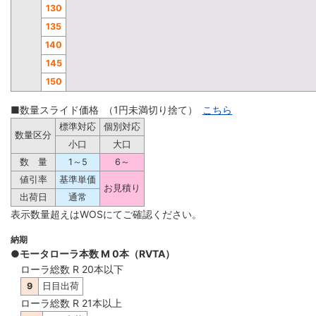
130
135
140
145
150
■数量スライド価格 （1円未満切り捨て）
こちら
標準対応
個別対応
数量区分
小口
大口
数 量
1～5
6～
値引率
基準単価
お見積り
出荷日
通常
表示数量超えはWOSにてご確認ください。
納期
●モータローラ本数 M 0本（RVTA）
ローラ総数 R 20本以下
9
日目出荷
ローラ総数 R 21本以上