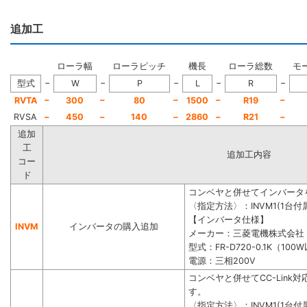
追加工
ローラ幅
ローラピッチ
機長
ローラ総数
モ
−
−
−
−
−
型式
W
P
L
R
−
−
−
−
−
RVTA
300
80
1500
R19
RVSA
−
450
−
140
−
2860
−
R21
−
追加
工
追加工内容
コー
ド
コンベヤと併せてインバータ
〈指定方法〉：INVM1(1台付属
【インバータ仕様】
INVM
インバータの購入追加
メーカー：三菱電機株式会社
型式：FR-D720-0.1K（100
電源：三相200V
コンベヤと併せてCC-Lin
す。
〈指定方法〉：INVM1(1台付属