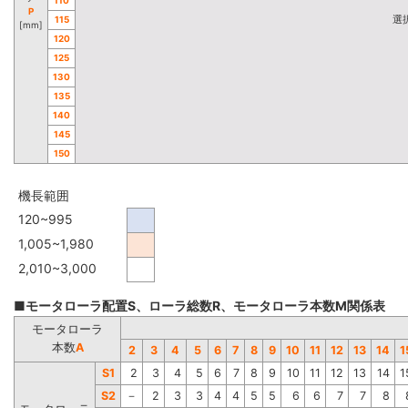
P
選
115
[mm]
120
125
130
135
140
145
150
機長範囲
120~995
1,005~1,980
2,010~3,000
■モータローラ配置S、ローラ総数R、モータローラ本数M関係表
モータローラ
本数
A
2
3
4
5
6
7
8
9
10
11
12
13
14
1
S1
2
3
4
5
6
7
8
9
10
11
12
13
14
1
S2
－
2
3
3
4
4
5
5
6
6
7
7
8