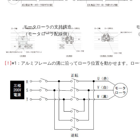
モータローラの支持構造
（モータローラ配線側）
[ ! ]
※1：アルミフレームの溝に沿ってローラ位置を動かせます。ロー