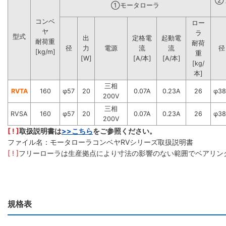
②
①モータローラ
コンベ
ロー
ヤ
ラ
型式
出
定格電
起動電
耐荷重
耐荷
径
力
電源
流
流
径
[kg/m]
重
[W]
[A/本]
[A/本]
[kg/
本]
三相
RVTA
160
φ57
20
0.07A
0.23A
26
φ38
200V
三相
RVSA
160
φ57
20
0.07A
0.23A
26
φ38
200V
[ ! ]
取扱説明書は
>>こちら
をご参照ください。
ファイル名：モータローラコンベヤRVシリーズ取扱説明書
[ ! ]
フリーローラは生産拠点により寸法の影響のない範囲でベアリン
規格表