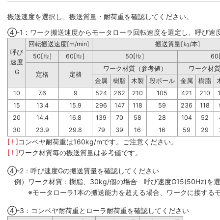
搬送速度を選択し、搬送質量・耐荷重を確認してください。
④-1：ワーク搬送速度からモータローラ回転速度を選定し、呼び速
回転搬送速度[m/min]
搬送質量[㎏/本]
呼び
50[㎐]
60[㎐]
50[㎐]
60
速度
ワーク材質（参考値）
ワーク材
G
定格
定格
金属
樹脂
木製
段ボール
金属
樹脂
10
7.6
9
524
262
210
105
421
210
15
13.4
15.9
296
147
118
59
236
118
20
14.4
16.8
139
70
58
28
104
52
30
23.9
29.8
79
39
16
16
59
29
[ ! ]
コンベヤ耐荷重は160kg/mです。ご注意ください。
[ ! ]
ワーク材質毎の搬送質量は参考値です。
④-2：呼び速度Gの搬送質量を確認してください
例）ワーク材質：樹脂、30kg/個の場合 呼び速度G15(50Hz)を選
※モータローラ1本の搬送能力を超える場合、ワークに接するモ
④-3：コンベヤ耐荷重とローラ耐荷重を確認してください