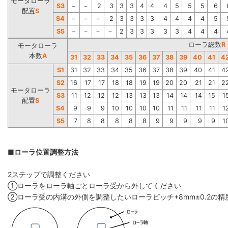
モータローラ
S3
－
－
2
3
3
3
4
4
4
5
5
5
6
配置
S
S4
－
－
－
2
3
3
3
3
4
4
4
4
5
S5
－
－
－
－
2
3
3
3
3
3
4
4
4
ローラ総数
R
モータローラ
本数
A
31
32
33
34
35
36
37
38
39
40
41
4
S1
31
32
33
34
35
36
37
38
39
40
41
4
S2
16
17
17
18
18
19
19
20
20
21
21
2
モータローラ
S3
11
12
12
12
13
13
13
14
14
14
15
1
配置
S
S4
9
9
9
10
10
10
10
11
11
11
11
1
S5
7
8
8
8
8
8
9
9
9
9
9
1
■ローラ位置調整方法
2ステップで調整ください
①ローラをローラ軸ごとローラ受から外してください
②ローラ受の内溝の外側を調整したいローラピッチ+8mm±0.2の