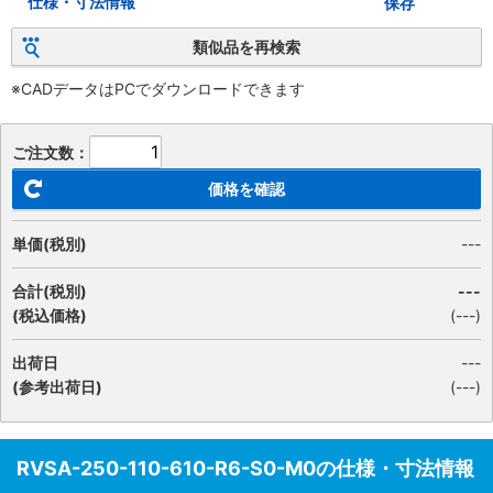
仕様・寸法情報
保存
類似品を再検索
※CADデータはPCでダウンロードできます
ご注文数：
価格を確認
単価(税別)
---
合計(税別)
---
(税込価格)
(
---
)
出荷日
---
(参考出荷日)
(---)
RVSA-250-110-610-R6-S0-M0の仕様・寸法情報