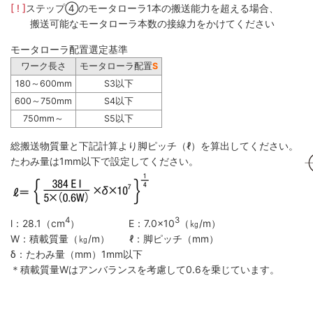
[ ! ]
ステップ④のモータローラ1本の搬送能力を超える場合、
搬送可能なモータローラ本数の接線力をかけてください
モータローラ配置選定基準
ワーク長さ
モータローラ配置
S
180～600mm
S3以下
600～750mm
S4以下
750mm～
S5以下
総搬送物質量と下記計算より脚ピッチ（ℓ）を算出してください。
たわみ量は1mm以下で設定してください。
4
3
l：28.1（cm
） E：7.0×10
（㎏/m）
W：積載質量（㎏/m） ℓ：脚ピッチ（mm）
δ：たわみ量（mm）1mm以下
＊積載質量Wはアンバランスを考慮して0.6を乗じています。