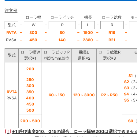
注文例
ローラ幅
ローラピッチ
機長
ローラ総数
モ
−
−
−
−
−
型式
W
P
L
R
−
−
−
−
−
RVTA
300
80
1500
R19
RVSA
−
450
−
140
−
2860
−
R21
−
ローラ幅W
ローラピッチP
機長L
ローラ総数R
型式
選択※1
指定5mm単位
選択※2
選択※3
200
S1
（
250
S2
（2
300
S3
（3
RVTA
350
S4
（4
60～150
120～3000
R2～R50
RVSA
400
S5
（5
450
500
200～500
S0
[ ! ]
※1 呼び速度G10、G15の場合、ローラ幅W200は選択できませ