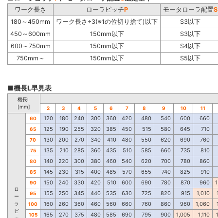
ワーク長さ
ローラピッチ
P
モータローラ配置
S
180～450mm
ワーク長さ÷3(※1の位切り捨て)以下
S3以下
450～600mm
150mm以下
S3以下
600～750mm
150mm以下
S4以下
750mm～
150mm以下
S5以下
■機長L早見表
機長L
[mm]
2
3
4
5
6
7
8
9
10
11
120
180
240
300
360
420
480
540
600
660
60
125
190
255
320
385
450
515
580
645
710
65
130
200
270
340
410
480
550
620
690
760
70
135
210
285
360
435
510
585
660
735
810
75
140
220
300
380
460
540
620
700
780
860
80
145
230
315
400
485
570
655
740
825
910
85
150
240
330
420
510
600
690
780
870
960
1
90
ロ
155
250
345
440
535
630
725
820
915
1,010
95
ー
ラ
160
260
360
460
560
660
760
860
960
1,060
100
ピ
165
270
375
480
585
690
795
900
1,005
1,110
105
ッ