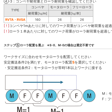
④-3：コンベヤ耐荷重とローラ耐荷重を確認してください
コンベヤ
モータローラ
フリーローラ
TYPE
耐荷重[㎏/m]
耐荷重[㎏/本]
RVTA・RVSA
160
26
26
[ ! ]
コンベヤ1mあたりに対してのワーク荷重がコンベヤ耐荷重を超
[ ! ]
ローラ１本あたりに対してのワーク荷重がローラ耐荷重を超過し
ステップ⑤ローラ配置を選ぶ ※S-0、M-0の場合は選定不要です
ワークサイズに合わせモータローラを配置してください
安定搬送条件2を満たす、モータローラ配置
S
を選択してください
・安定搬送条件2：モータローラが常時1本以上ワークに接する
M：
F：フ