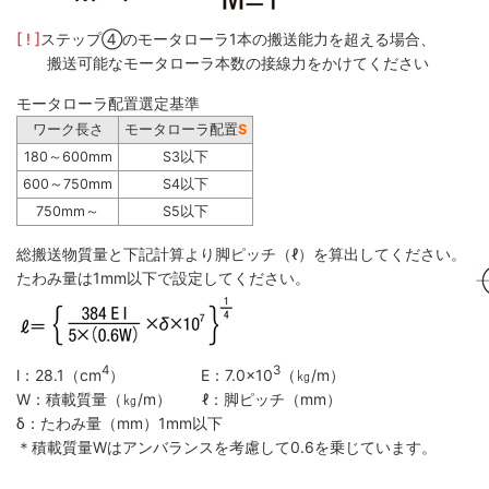
[ ! ]
ステップ④のモータローラ1本の搬送能力を超える場合、
搬送可能なモータローラ本数の接線力をかけてください
モータローラ配置選定基準
ワーク長さ
モータローラ配置
S
180～600mm
S3以下
600～750mm
S4以下
750mm～
S5以下
総搬送物質量と下記計算より脚ピッチ（ℓ）を算出してください。
たわみ量は1mm以下で設定してください。
4
3
l：28.1（cm
） E：7.0×10
（㎏/m）
W：積載質量（㎏/m） ℓ：脚ピッチ（mm）
δ：たわみ量（mm）1mm以下
＊積載質量Wはアンバランスを考慮して0.6を乗じています。