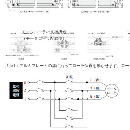
モータローラの支持構造
（モータローラ配線側）
[ ! ]
※1：アルミフレームの溝に沿ってローラ位置を動かせます。ロー