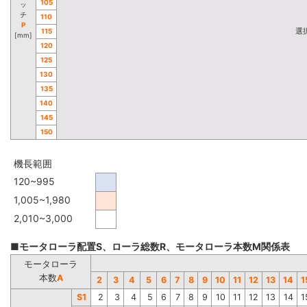
105
ッ
チ
110
P
選
115
[mm]
120
125
130
135
140
145
150
機長範囲
120~995
1,005~1,980
2,010~3,000
■モータローラ配置S、ローラ総数R、モータローラ本数M関係表
モータローラ
本数
A
2
3
4
5
6
7
8
9
10
11
12
13
14
1
S1
2
3
4
5
6
7
8
9
10
11
12
13
14
1