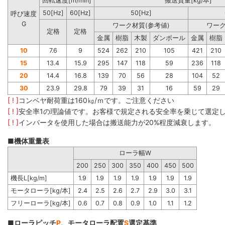
回転速度[m/min]
搬送質量[kg/本]
50[Hz]
60[Hz]
50[Hz]
呼び速度
G
ワーク材質(参考値)
ワーク
定格
定格
金属
樹脂
木製
ダンボール
金属
樹脂
10
7.6
9
524
262
210
105
421
210
15
13.4
15.9
295
147
118
59
236
118
20
14.4
16.8
139
70
56
28
104
52
30
23.9
29.8
79
39
31
16
59
29
[ ! ]
コンベヤ耐荷重は160㎏/ｍです。ご注意ください
[ ! ]
安全率1の理論値です。お客様で規定される安全率を乗じて選定
[ ! ]
インバータを使用した場合は搬送能力が20%程度減衰します。
■機体重量表
ローラ幅W
200
250
300
350
400
450
500
機長L[kg/m]
1.9
1.9
1.9
1.9
1.9
1.9
1.9
モータローラ[kg/本]
2.4
2.5
2.6
2.7
2.9
3.0
3.1
フリーローラ[kg/本]
0.6
0.7
0.8
0.9
1.0
1.1
1.2
■ローラピッチ
P
、モータローラ配置
S
選定基準