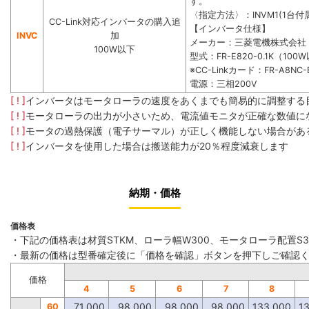
す。
〈指定方法〉：INVM1(1台付属
CC-Link対応インバータの購入追
【インバータ仕様】
INVC
加
メーカー：三菱電機株式会社
100W以下
型式：FR-E820-0.1K（100
※CC-Linkカード：FR-A8NC-
電源：三相200V
[ ! ]
インバータはモータローラの速度をあくまでも簡易的に調整する
[ ! ]
モータローラの出力が小さいため、電流値モニタが正確な数値に
[ ! ]
モータの過熱保護（電子サーマル）が正しく機能しない場合があ
[ ! ]
インバータを使用した場合は搬送能力が20％程度減衰します
納期・価格
価格表
・下記の価格表は材質STKM、ローラ幅W300、モータローラ配置S
・最新の価格は型番確定後に「価格を確認」ボタンを押下しご確認
価格
4
5
6
7
8
71,000
98,000
98,000
98,000
133,000
1
60