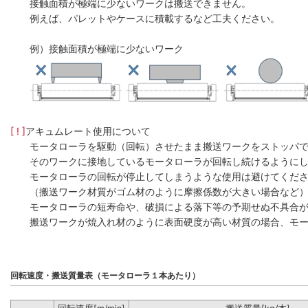
接触面積が極端に少ないワークは搬送できません。
例えば、パレットやケースに積載するなど工夫ください。
例）接触面積が極端に少ないワーク
[ ! ]
アキュムレート使用について
モータローラを駆動（回転）させたまま搬送ワークをストッパ
そのワークに接地しているモータローラが回転し続けるように
モータローラの回転が停止してしまうような使用は避けてくだ
（搬送ワーク材質がゴム材のように摩擦係数が大きい場合など
モータローラの短寿命や、破損による落下等の予期せぬ不具合
搬送ワークが焼入れ材のように表面硬度が高い材質の場合、モー
回転速度・搬送質量表（モータローラ１本あたり）