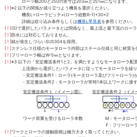
ローラ幅200と250の実寸は203㎜と251㎜になります。
[ ! ]
※2 以下の関係が成り立つよう機長を選択ください。
機長L=ローラピッチ×(ローラ総数R-1)+30×2
詳細は絞り込み条件もしくは
機長L早見表
を参照ください。
[ ! ]
(S)で選択したパラメータとは関係なく、最上流と最下流のローラ
[ ! ]
防水には対応しておりません。
[ ! ]
錆が発生しづらいSUS304を採用。
[ ! ]
ステンレス仕様のモータローラ内部はスチール仕様と同じ材質を
[ ! ]
フリーローラ幅はW-5㎜となります。
[ ! ]
※3 以下の「安定搬送条件1と2」を満たすようなモータローラ配
上流側から選択したパラメータに従ってモータローラを繰
・安定搬送条件1：ローラ(モータローラ及びフリーローラ)
・安定搬送条件2：モータローラが常時1本以上ワークに接
安定搬送条件１（イメージ図）
安定搬送条件２（イメ
ワーク荷重を受けるローラ本数
M：モータロー
F：フリーロー
[ ! ]
ワークとローラの接触面積は極力大きく取ってください。