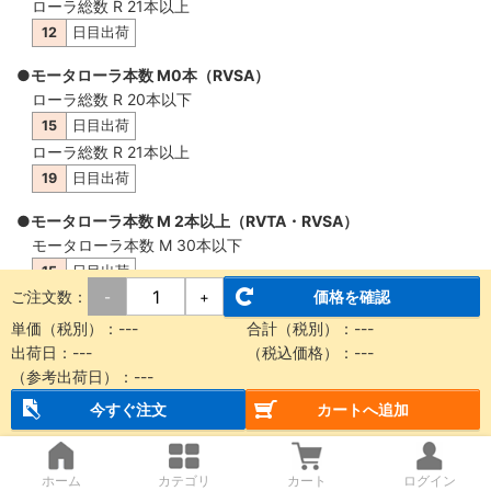
ローラ総数 R 21本以上
12
日目出荷
●モータローラ本数 M0本（RVSA）
ローラ総数 R 20本以下
15
日目出荷
ローラ総数 R 21本以上
19
日目出荷
●モータローラ本数 M 2本以上（RVTA・RVSA）
モータローラ本数 M 30本以下
15
日目出荷
ご注文数：
価格を確認
-
+
モータローラ本数 M 31本以上
19
日目出荷
単価（税別）：
---
合計（税別）：
---
出荷日：
---
（税込価格）：
---
（参考出荷日）：
---
概要・仕様
今すぐ注文
カートへ追加
【納品に関する注意事項】
ホーム
カテゴリ
カート
ログイン
本商品は製品質量30kg以上もしくは機長2m以上の場合、チャ