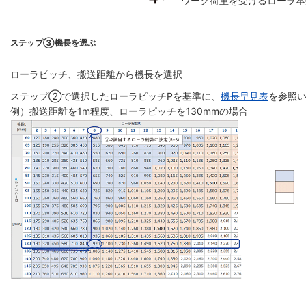
ワーク荷重を受けるローラ本
ステップ③機長を選ぶ
ローラピッチ、搬送距離から機長を選択
ステップ②で選択したローラピッチPを基準に、
機長早見表
を参照い
例）搬送距離を1m程度、ローラピッチを130mmの場合