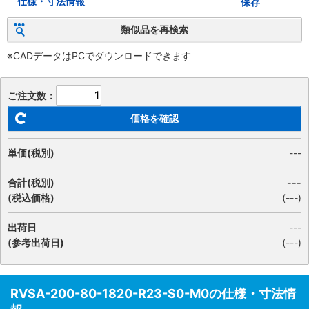
仕様・寸法情報
保存
類似品を再検索
※CADデータはPCでダウンロードできます
ご注文数：
価格を確認
単価(税別)
---
合計(税別)
---
(税込価格)
(
---
)
出荷日
---
(参考出荷日)
(---)
RVSA-200-80-1820-R23-S0-M0の仕様・寸法情