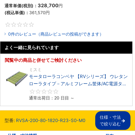
328,700
通常単価(税別)：
円
(税込単価)：
361,570
円
0
0件のレビュー（商品レビューの投稿ができます）
よく一緒に見られています
閲覧中の商品と併せてご検討ください
ミスミ
モータローラコンベヤ 【RVシリーズ】 ウレタン
ローラタイプ－アルミフレーム筐体/AC電源タイ
プ－
0
通常出荷日：20 日目 ～
仕様・寸法

型番:
RVSA-200-80-1820-R23-S0-M0
で絞り込む