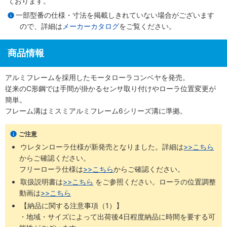
ております。
一部型番の仕様・寸法を掲載しきれていない場合がございます
ので、詳細は
メーカーカタログ
をご覧ください。
商品情報
アルミフレームを採用したモータローラコンベヤを発売。
従来のC形鋼では手間が掛かるセンサ取り付けやローラ位置変更が
簡単。
フレーム溝はミスミアルミフレーム6シリーズ溝に準拠。
ご注意
ウレタンローラ仕様が新発売となりました。詳細は
>>こちら
からご確認ください。 ​
フリーローラ仕様は
>>こちら
からご確認ください。
取扱説明書は
>>こちら
​をご参照ください。ローラの位置調整
動画は
>>こちら
【納品に関する注意事項（1）】
・地域・サイズによって出荷後4日程度納品に時間を要する可