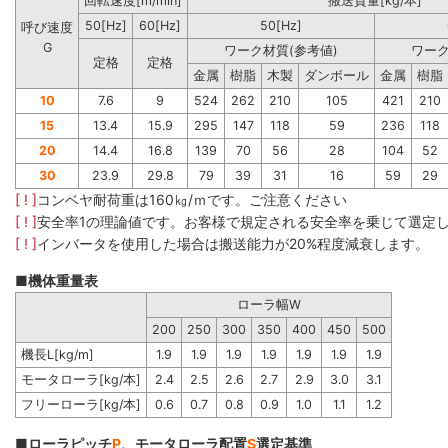
回転速度[m/min]
搬送質量[kg/本]
50[Hz]
60[Hz]
50[Hz]
呼び速度
G
ワーク材質(参考値)
ワーク
定格
定格
金属
樹脂
木製
ダンボール
金属
樹脂
10
7.6
9
524
262
210
105
421
210
15
13.4
15.9
295
147
118
59
236
118
20
14.4
16.8
139
70
56
28
104
52
30
23.9
29.8
79
39
31
16
59
29
[ ! ]
コンベヤ耐荷重は160㎏/ｍです。ご注意ください
[ ! ]
安全率1の理論値です。お客様で規定される安全率を乗じて選定
[ ! ]
インバータを使用した場合は搬送能力が20%程度減衰します。
■機体重量表
ローラ幅W
200
250
300
350
400
450
500
機長L[kg/m]
1.9
1.9
1.9
1.9
1.9
1.9
1.9
モータローラ[kg/本]
2.4
2.5
2.6
2.7
2.9
3.0
3.1
フリーローラ[kg/本]
0.6
0.7
0.8
0.9
1.0
1.1
1.2
■ローラピッチ
P
、モータローラ配置
S
選定基準