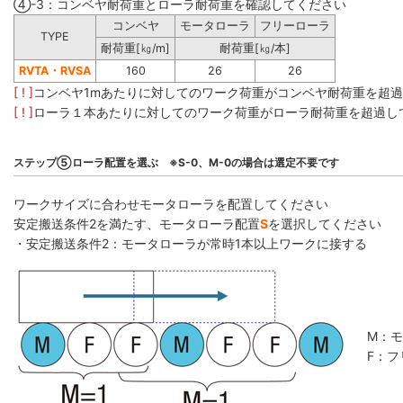
④-3：コンベヤ耐荷重とローラ耐荷重を確認してください
コンベヤ
モータローラ
フリーローラ
TYPE
耐荷重[㎏/m]
耐荷重[㎏/本]
RVTA・RVSA
160
26
26
[ ! ]
コンベヤ1mあたりに対してのワーク荷重がコンベヤ耐荷重を超
[ ! ]
ローラ１本あたりに対してのワーク荷重がローラ耐荷重を超過し
ステップ⑤ローラ配置を選ぶ ※S-0、M-0の場合は選定不要です
ワークサイズに合わせモータローラを配置してください
安定搬送条件2を満たす、モータローラ配置
S
を選択してください
・安定搬送条件2：モータローラが常時1本以上ワークに接する
M：
F：フ