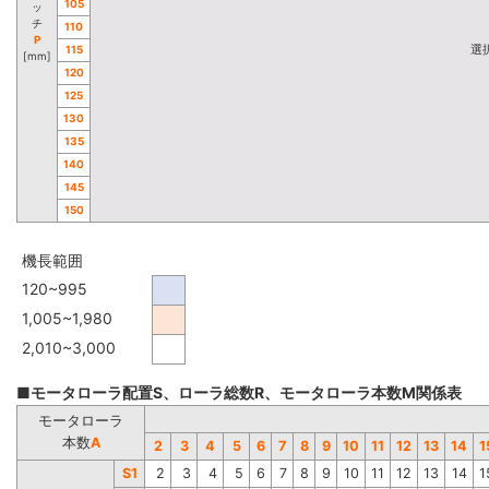
105
ッ
チ
110
P
選
115
[mm]
120
125
130
135
140
145
150
機長範囲
120~995
1,005~1,980
2,010~3,000
■モータローラ配置S、ローラ総数R、モータローラ本数M関係表
モータローラ
本数
A
2
3
4
5
6
7
8
9
10
11
12
13
14
1
S1
2
3
4
5
6
7
8
9
10
11
12
13
14
1