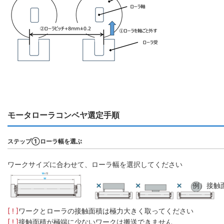
モータローラコンベヤ選定手順
ステップ①ローラ幅を選ぶ
ワークサイズに合わせて、ローラ幅を選択してください
例）接触
[ ! ]
ワークとローラの接触面積は極力大きく取ってください
[ ! ]
接触面積が極端に少ないワークは搬送できません