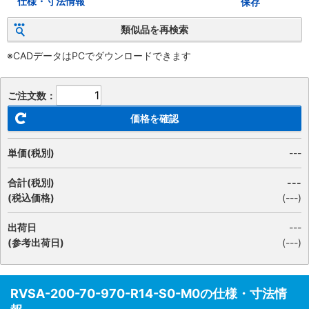
仕様・寸法情報
保存
類似品を再検索
※CADデータはPCでダウンロードできます
ご注文数：
価格を確認
単価(税別)
---
合計(税別)
---
(税込価格)
(
---
)
出荷日
---
(参考出荷日)
(---)
RVSA-200-70-970-R14-S0-M0の仕様・寸法情