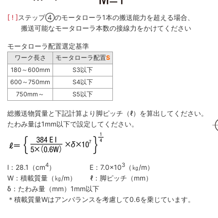
[ ! ]
ステップ④のモータローラ1本の搬送能力を超える場合、
搬送可能なモータローラ本数の接線力をかけてください
モータローラ配置選定基準
ワーク長さ
モータローラ配置
S
180～600mm
S3以下
600～750mm
S4以下
750mm～
S5以下
総搬送物質量と下記計算より脚ピッチ（ℓ）を算出してください。
たわみ量は1mm以下で設定してください。
4
3
l：28.1（cm
） E：7.0×10
（㎏/m）
W：積載質量（㎏/m） ℓ：脚ピッチ（mm）
δ：たわみ量（mm）1mm以下
＊積載質量Wはアンバランスを考慮して0.6を乗じています。