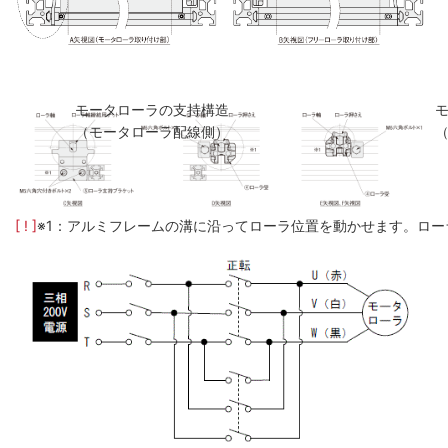
モータローラの支持構造
（モータローラ配線側）
[ ! ]
※1：アルミフレームの溝に沿ってローラ位置を動かせます。ロー