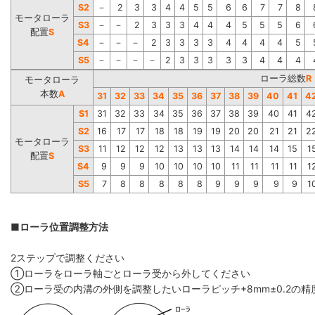
S2
－
2
3
3
4
4
5
5
6
6
7
7
8
モータローラ
S3
－
－
2
3
3
3
4
4
4
5
5
5
6
配置
S
S4
－
－
－
2
3
3
3
3
4
4
4
4
5
S5
－
－
－
－
2
3
3
3
3
3
4
4
4
ローラ総数
R
モータローラ
本数
A
31
32
33
34
35
36
37
38
39
40
41
4
S1
31
32
33
34
35
36
37
38
39
40
41
4
S2
16
17
17
18
18
19
19
20
20
21
21
2
モータローラ
S3
11
12
12
12
13
13
13
14
14
14
15
1
配置
S
S4
9
9
9
10
10
10
10
11
11
11
11
1
S5
7
8
8
8
8
8
9
9
9
9
9
1
■ローラ位置調整方法
2ステップで調整ください
①ローラをローラ軸ごとローラ受から外してください
②ローラ受の内溝の外側を調整したいローラピッチ+8mm±0.2の