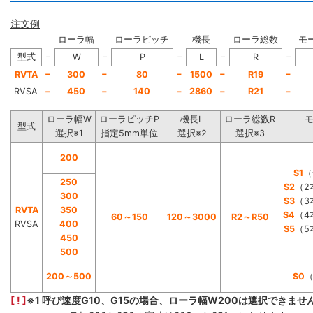
注文例
ローラ幅
ローラピッチ
機長
ローラ総数
モ
−
−
−
−
−
型式
W
P
L
R
−
−
−
−
−
RVTA
300
80
1500
R19
RVSA
−
450
−
140
−
2860
−
R21
−
ローラ幅W
ローラピッチP
機長L
ローラ総数R
型式
選択※1
指定5mm単位
選択※2
選択※3
200
S1
（
250
S2
（2
300
S3
（3
RVTA
350
S4
（4
60～150
120～3000
R2～R50
RVSA
400
S5
（5
450
500
200～500
S0
[ ! ]
※1 呼び速度G10、G15の場合、ローラ幅W200は選択できませ