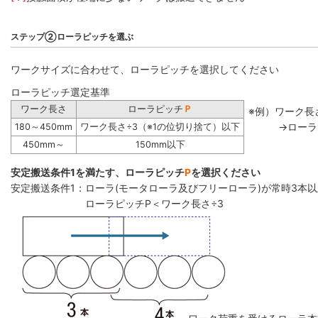
ステップ②ローラピッチを選ぶ
ワークサイズに合わせて、ローラピッチを選択してください
ローラピッチ選定基準
ワーク長さ
ローラピッチ
Ｐ
※例）ワーク長さ
→ローラ
180～450mm
ワーク長さ÷3（※1の位切り捨て）以下
450mm～
150mm以下
安定搬送条件1を満たす、ローラピッチ
P
を選択ください
安定搬送条件1：ローラ(モータローラ及びフリーローラ)が常時3本
ローラピッチP＜ワーク長さ÷3