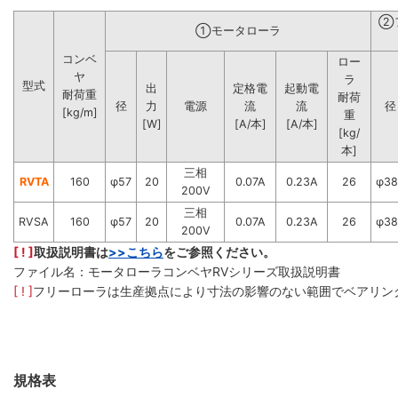
②
①モータローラ
コンベ
ロー
ヤ
ラ
型式
出
定格電
起動電
耐荷重
耐荷
径
力
電源
流
流
径
[kg/m]
重
[W]
[A/本]
[A/本]
[kg/
本]
三相
RVTA
160
φ57
20
0.07A
0.23A
26
φ38
200V
三相
RVSA
160
φ57
20
0.07A
0.23A
26
φ38
200V
[ ! ]
取扱説明書は
>>こちら
をご参照ください。
ファイル名：モータローラコンベヤRVシリーズ取扱説明書
[ ! ]
フリーローラは生産拠点により寸法の影響のない範囲でベアリン
規格表