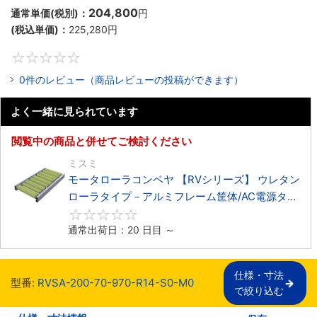
204,800
通常単価(税別)：
円
(税込単価)：
225,280
円
0
0件のレビュー（商品レビューの投稿ができます）
よく一緒に見られています
閲覧中の商品と併せてご検討ください
ミスミ
モータローラコンベヤ 【RVシリーズ】 ウレタン
ローラタイプ－アルミフレーム筐体/AC電源タイ
プ－
0
通常出荷日：20 日目 ～
仕様・寸法

型番:
RVSA-200-70-970-R14-S0-M0
で絞り込む