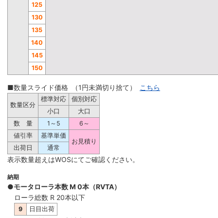
125
130
135
140
145
150
■数量スライド価格 （1円未満切り捨て）
こちら
標準対応
個別対応
数量区分
小口
大口
数 量
1～5
6～
値引率
基準単価
お見積り
出荷日
通常
表示数量超えはWOSにてご確認ください。
納期
●モータローラ本数 M 0本（RVTA）
ローラ総数 R 20本以下
9
日目出荷