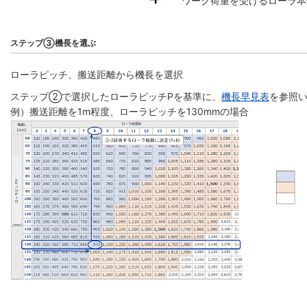
ワーク荷重を受けるローラ本
ステップ③機長を選ぶ
ローラピッチ、搬送距離から機長を選択
ステップ②で選択したローラピッチPを基準に、
機長早見表
を参照い
例）搬送距離を1m程度、ローラピッチを130mmの場合