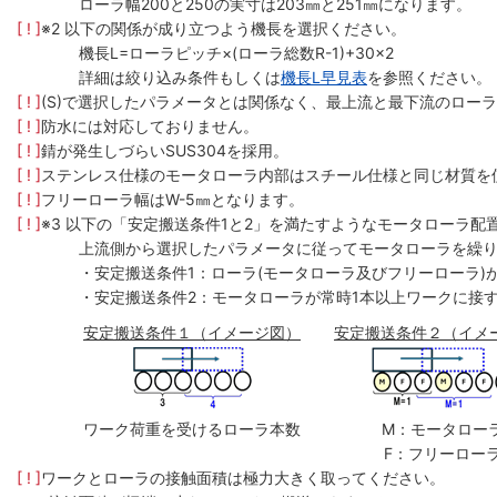
ローラ幅200と250の実寸は203㎜と251㎜になります。
[ ! ]
※2 以下の関係が成り立つよう機長を選択ください。
機長L=ローラピッチ×(ローラ総数R-1)+30×2
詳細は絞り込み条件もしくは
機長L早見表
を参照ください。
[ ! ]
(S)で選択したパラメータとは関係なく、最上流と最下流のローラ
[ ! ]
防水には対応しておりません。
[ ! ]
錆が発生しづらいSUS304を採用。
[ ! ]
ステンレス仕様のモータローラ内部はスチール仕様と同じ材質を
[ ! ]
フリーローラ幅はW-5㎜となります。
[ ! ]
※3 以下の「安定搬送条件1と2」を満たすようなモータローラ配
上流側から選択したパラメータに従ってモータローラを繰
・安定搬送条件1：ローラ(モータローラ及びフリーローラ)
・安定搬送条件2：モータローラが常時1本以上ワークに接
安定搬送条件１（イメージ図）
安定搬送条件２（イメ
ワーク荷重を受けるローラ本数
M：モータロー
F：フリーロー
[ ! ]
ワークとローラの接触面積は極力大きく取ってください。