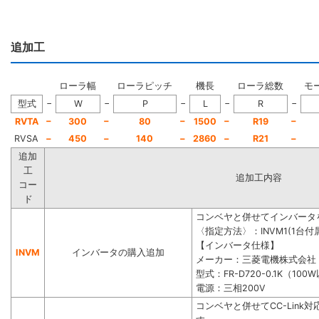
追加工
ローラ幅
ローラピッチ
機長
ローラ総数
モ
−
−
−
−
−
型式
W
P
L
R
−
−
−
−
−
RVTA
300
80
1500
R19
RVSA
−
450
−
140
−
2860
−
R21
−
追加
工
追加工内容
コー
ド
コンベヤと併せてインバータ
〈指定方法〉：INVM1(1台付属
【インバータ仕様】
INVM
インバータの購入追加
メーカー：三菱電機株式会社
型式：FR-D720-0.1K（100
電源：三相200V
コンベヤと併せてCC-Lin