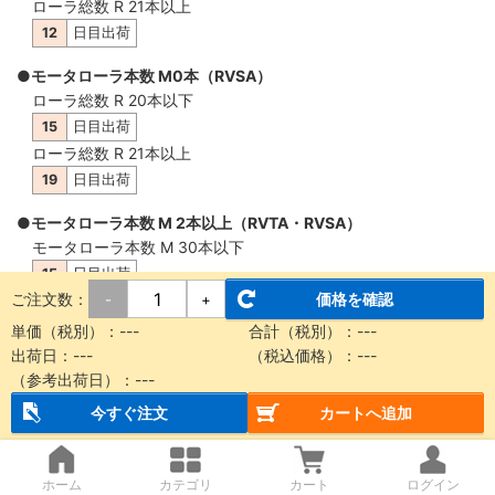
ローラ総数 R 21本以上
12
日目出荷
●モータローラ本数 M0本（RVSA）
ローラ総数 R 20本以下
15
日目出荷
ローラ総数 R 21本以上
19
日目出荷
●モータローラ本数 M 2本以上（RVTA・RVSA）
モータローラ本数 M 30本以下
15
日目出荷
ご注文数：
価格を確認
-
+
モータローラ本数 M 31本以上
19
日目出荷
単価（税別）：
---
合計（税別）：
---
出荷日：
---
（税込価格）：
---
（参考出荷日）：
---
概要・仕様
今すぐ注文
カートへ追加
【納品に関する注意事項】
ホーム
カテゴリ
カート
ログイン
本商品は製品質量30kg以上もしくは機長2m以上の場合、チャ