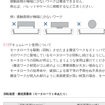
接触面積が極端に少ないワークは搬送できません。
例えば、パレットやケースに積載するなど工夫ください。
例）接触面積が極端に少ないワーク
[ ! ]
アキュムレート使用について
モータローラを駆動（回転）させたまま搬送ワークをストッパ
そのワークに接地しているモータローラが回転し続けるように
モータローラの回転が停止してしまうような使用は避けてくだ
（搬送ワーク材質がゴム材のように摩擦係数が大きい場合など
モータローラの短寿命や、破損による落下等の予期せぬ不具合
搬送ワークが焼入れ材のように表面硬度が高い材質の場合、モー
回転速度・搬送質量表（モータローラ１本あたり）