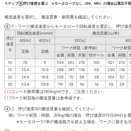
ステップ④呼び速度を選ぶ ※モータローラなし（S0、M0）の場合は選定不
搬送速度を選択し、搬送質量・耐荷重を確認してください。
④-1：ワーク搬送速度からモータローラ回転速度を選定し、呼び速
回転搬送速度[m/min]
搬送質量[㎏/本]
呼び
50[㎐]
60[㎐]
50[㎐]
60
速度
ワーク材質（参考値）
ワーク材
G
定格
定格
金属
樹脂
木製
段ボール
金属
樹脂
10
7.6
9
524
262
210
105
421
210
15
13.4
15.9
296
147
118
59
236
118
20
14.4
16.8
139
70
58
28
104
52
30
23.9
29.8
79
39
16
16
59
29
[ ! ]
コンベヤ耐荷重は160kg/mです。ご注意ください。
[ ! ]
ワーク材質毎の搬送質量は参考値です。
④-2：呼び速度Gの搬送質量を確認してください
例）ワーク材質：樹脂、30kg/個の場合 呼び速度G15(50Hz)を選
※モータローラ1本の搬送能力を超える場合、ワークに接するモ