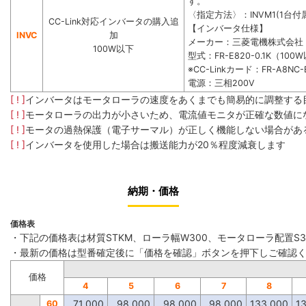
す。
〈指定方法〉：INVM1(1台付属
CC-Link対応インバータの購入追
【インバータ仕様】
INVC
加
メーカー：三菱電機株式会社
100W以下
型式：FR-E820-0.1K（100
※CC-Linkカード：FR-A8NC-
電源：三相200V
[ ! ]
インバータはモータローラの速度をあくまでも簡易的に調整する
[ ! ]
モータローラの出力が小さいため、電流値モニタが正確な数値に
[ ! ]
モータの過熱保護（電子サーマル）が正しく機能しない場合があ
[ ! ]
インバータを使用した場合は搬送能力が20％程度減衰します
納期・価格
価格表
・下記の価格表は材質STKM、ローラ幅W300、モータローラ配置S
・最新の価格は型番確定後に「価格を確認」ボタンを押下しご確認
価格
4
5
6
7
8
71,000
98,000
98,000
98,000
133,000
1
60