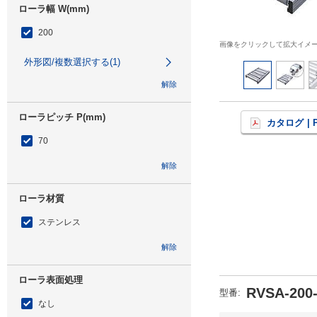
ローラ幅 W(mm)
200
画像をクリックして拡大イメ
外形図/複数選択する(1)
解除
ローラピッチ P(mm)
カタログ
| 
70
解除
ローラ材質
ステンレス
解除
ローラ表面処理
RVSA-200-
型番
:
なし