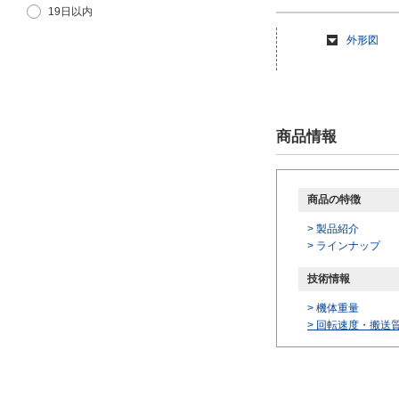
19日以内
外形図
商品情報
商品の特徴
> 製品紹介
> ラインナップ
技術情報
> 機体重量
>
回転速度・搬送