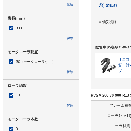
解除
類似品
機長(mm)
単価(税別)
900
解除
閲覧中の商品と併せ
モータローラ配置
【エコノ
S0（モータローラなし）
質）対
プ
解除
ローラ総数
13
RVSA-200-70-900-
フレーム種
解除
ローラ外径 D(
モータローラ本数
ローラ材質
0