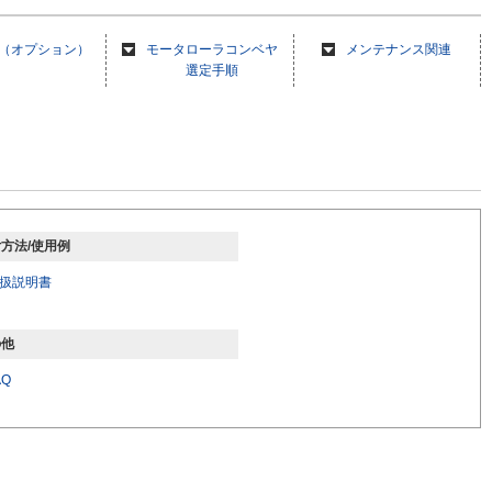
（オプション）
モータローラコンベヤ
メンテナンス関連
選定手順
方法/使用例
取扱説明書
の他
AQ