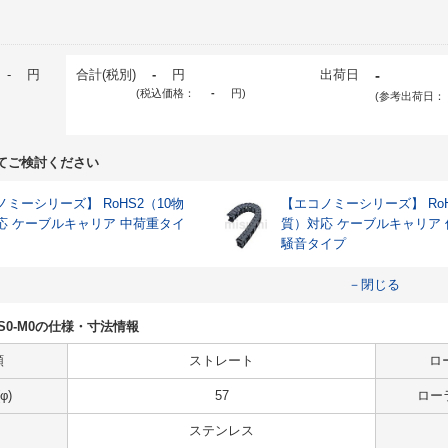
-
円
合計(税別)
-
円
出荷日
-
(税込価格：
-
円
)
(参考出荷日：
てご検討ください
ミーシリーズ】 RoHS2（10物
【エコノミーシリーズ】 RoH
応 ケーブルキャリア 中荷重タイ
質）対応 ケーブルキャリア
騒音タイプ
－閉じる
R13-S0-M0の仕様・寸法情報
類
ストレート
ロ
φ)
57
ローラ
ステンレス