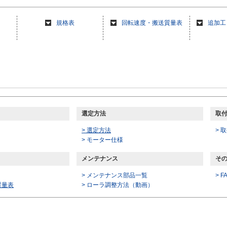
規格表
回転速度・搬送質量表
追加工
選定方法
取付
> 選定方法
> 
> モーター仕様
メンテナンス
そ
> メンテナンス部品一覧
> F
質量表
>
ローラ調整方法（動画）