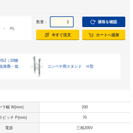
数量：
価格を確認
-
円
)
今すぐ注文
カートへ追加
S2（10物
 低発塵・低
コンベヤ用スタンド Ｈ型
ーラ幅 W(mm)
200
ピッチ P(mm)
70
電源
三相200V