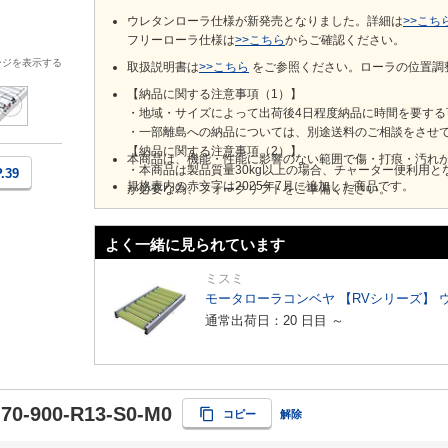
ウレタンローラ仕様が新発売となりました。詳細は
>>こち
フリーローラ仕様は
>>こちら
からご確認ください。
ージを表示する
取扱説明書は
>>こちら
​をご参照ください。ローラの位置調
【納品に関する注意事項（1）】
・地域・サイズによって出荷後4日程度納品に時間を要する
・一部離島への納品については、別途送料のご相談をさせ
【納品に関する注意事項（2）】
本商品は、機能・性能に影響のない範囲で傷・打痕・汚れ
・本商品は製品質量30kg以上の場合、チャーター便利用となります。 その場合、全て車上渡しとなります。車上渡し
P.39
規格表内の赤文字は2025年7月に追加した商品です。
が必要な為、フォークリフトをご準備ください。
・10t車からの荷降ろしが可能な納品先をご指定ください。
・チャーター便利用の場合、ご注文後の納品先の変更はお
よく一緒に見られています
ミスミ
モータローラコンベヤ 【RVシリーズ】 
通常出荷日：20 日目 ～
70-900-R13-S0-M0
コピー
解除