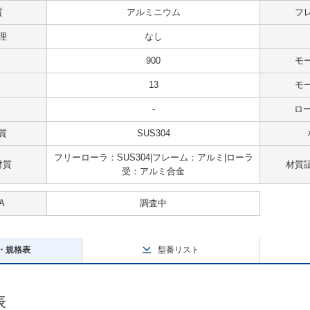
質
アルミニウム
フ
理
なし
900
モ
13
モ
-
ロー
質
SUS304
フリーローラ：SUS304|フレーム：アルミ|ローラ
材質
材質
受：アルミ合金
A
調査中
・規格表
型番リスト
表