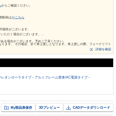
ら
からご確認ください。 ​
整動画は
>>こちら
可能性がございます。
ていただく場合がございます。
がある場合がございます。予めご了承ください。
の際、フォークリフト
詳細を確認
数量やサイズにより10tウイング車での輸送の可能性もあります。
受けできません。
ウレタンローラタイプ－アルミフレーム筐体/AC電源タイプ－
My部品表保存
3Dプレビュー
CADデータダウンロード