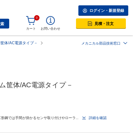
ログイン・新規登録
0
見積・注文
検索
カート
お問い合わせ
筐体/AC電源タイプ－
メカニカル部品技術窓口
ム筐体/AC電源タイプ－
形鋼では手間が掛かるセンサ取り付けやローラ...
詳細を確認