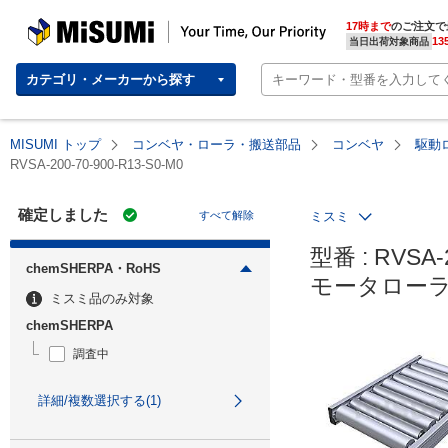
MISUMI | Your Time, Our Priority
17時まで
のご注文で
13
当日出荷対象商品
カテゴリ・メーカーから探す
MISUMI トップ
コンベヤ・ローラ・搬送部品
コンベヤ
駆動
RVSA-200-70-900-R13-S0-M0
確定しました
すべて解除
ミスミ
型番 : RVSA-2
chemSHERPA・RoHS
モータローラ
ミスミ品のみ対象
chemSHERPA
調査中
詳細/複数選択する(1)