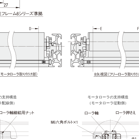
の支持構造
モータローラの支持構造
ラ配線側）
（モータローラ従動側）