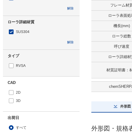
フレーム材
解除
ローラ表面処
ローラ詳細材質
機長(mm)
SUS304
ローラ総数
解除
呼び速度
タイプ
ローラ詳細材
RVSA
材質証明書：
CAD
chemSHERP
2D
3D
外形図
出荷日
外形図・規格
すべて