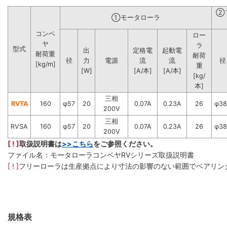
②
①モータローラ
コンベ
ロー
ヤ
ラ
型式
出
定格電
起動電
耐荷重
耐荷
径
力
電源
流
流
径
[kg/m]
重
[W]
[A/本]
[A/本]
[kg/
本]
三相
RVTA
160
φ57
20
0.07A
0.23A
26
φ38
200V
三相
RVSA
160
φ57
20
0.07A
0.23A
26
φ38
200V
[ ! ]
取扱説明書は
>>こちら
をご参照ください。
ファイル名：モータローラコンベヤRVシリーズ取扱説明書
[ ! ]
フリーローラは生産拠点により寸法の影響のない範囲でベアリン
規格表