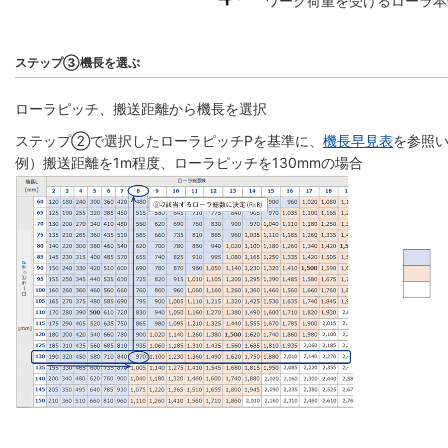
ワーク荷重を受けるローラ本
ステップ③機長を選ぶ
ローラピッチ、搬送距離から機長を選択
ステップ②で選択したローラピッチPを基準に、
機長早見表
を参照い
例）搬送距離を1m程度、ローラピッチを130mmの場合