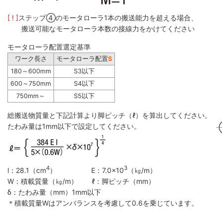
[ ! ]
ステップ④のモータローラ1本の搬送能力を超える場合、
搬送可能なモータローラ本数の接線力をかけてください
モータローラ配置選定基準
ワーク長さ
モータローラ配置
S
180～600mm
S3以下
600～750mm
S4以下
750mm～
S5以下
総搬送物質量と下記計算より脚ピッチ（ℓ）を算出してください。
たわみ量は1mm以下で設定してください。
4
3
l：28.1（cm
） E：7.0×10
（㎏/m）
W：積載質量（㎏/m） ℓ：脚ピッチ（mm）
δ：たわみ量（mm）1mm以下
＊積載質量Wはアンバランスを考慮して0.6を乗じています。