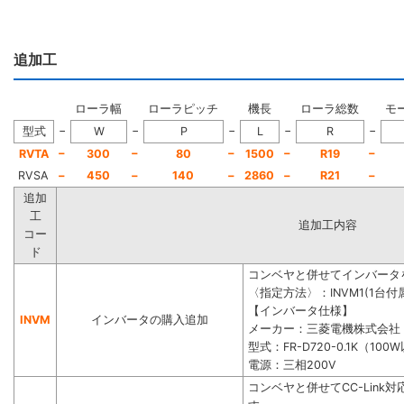
追加工
ローラ幅
ローラピッチ
機長
ローラ総数
モ
−
−
−
−
−
型式
W
P
L
R
−
−
−
−
−
RVTA
300
80
1500
R19
RVSA
−
450
−
140
−
2860
−
R21
−
追加
工
追加工内容
コー
ド
コンベヤと併せてインバータ
〈指定方法〉：INVM1(1台付属
【インバータ仕様】
INVM
インバータの購入追加
メーカー：三菱電機株式会社
型式：FR-D720-0.1K（100
電源：三相200V
コンベヤと併せてCC-Lin