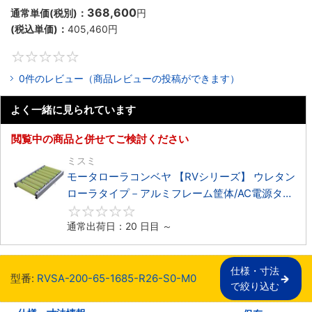
368,600
通常単価(税別)：
円
(税込単価)：
405,460
円
0
0件のレビュー（商品レビューの投稿ができます）
よく一緒に見られています
閲覧中の商品と併せてご検討ください
ミスミ
モータローラコンベヤ 【RVシリーズ】 ウレタン
ローラタイプ－アルミフレーム筐体/AC電源タイ
プ－
0
通常出荷日：20 日目 ～
仕様・寸法

型番:
RVSA-200-65-1685-R26-S0-M0
で絞り込む