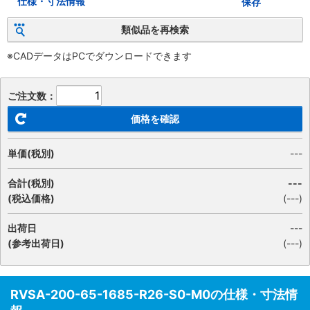
仕様・寸法情報
保存
類似品を再検索
※CADデータはPCでダウンロードできます
ご注文数：
価格を確認
単価(税別)
---
合計(税別)
---
(税込価格)
(
---
)
出荷日
---
(参考出荷日)
(---)
RVSA-200-65-1685-R26-S0-M0の仕様・寸法情