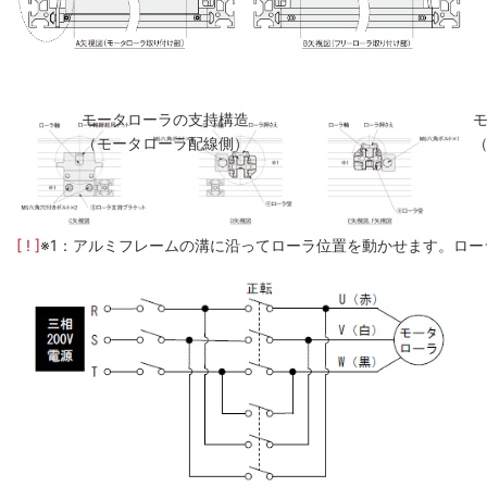
モータローラの支持構造
（モータローラ配線側）
[ ! ]
※1：アルミフレームの溝に沿ってローラ位置を動かせます。ロー