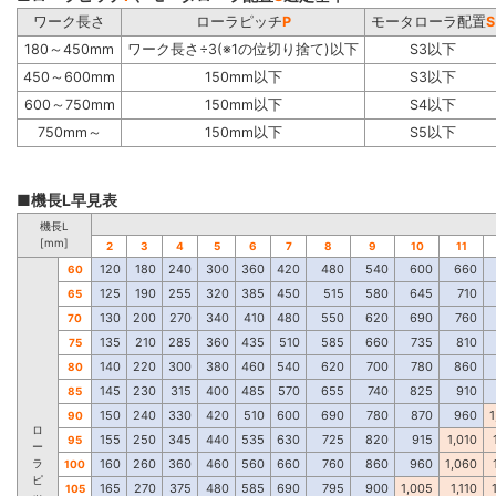
ワーク長さ
ローラピッチ
P
モータローラ配置
S
180～450mm
ワーク長さ÷3(※1の位切り捨て)以下
S3以下
450～600mm
150mm以下
S3以下
600～750mm
150mm以下
S4以下
750mm～
150mm以下
S5以下
■機長L早見表
機長L
[mm]
2
3
4
5
6
7
8
9
10
11
120
180
240
300
360
420
480
540
600
660
60
125
190
255
320
385
450
515
580
645
710
65
130
200
270
340
410
480
550
620
690
760
70
135
210
285
360
435
510
585
660
735
810
75
140
220
300
380
460
540
620
700
780
860
80
145
230
315
400
485
570
655
740
825
910
85
150
240
330
420
510
600
690
780
870
960
1
90
ロ
155
250
345
440
535
630
725
820
915
1,010
95
ー
ラ
160
260
360
460
560
660
760
860
960
1,060
100
ピ
165
270
375
480
585
690
795
900
1,005
1,110
105
ッ