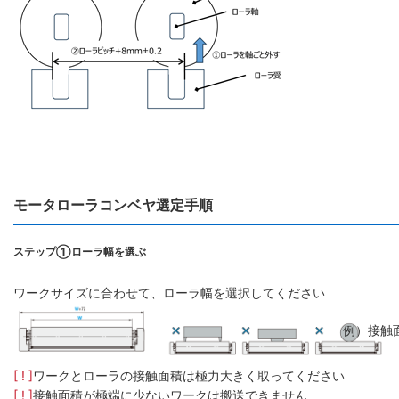
モータローラコンベヤ選定手順
ステップ①ローラ幅を選ぶ
ワークサイズに合わせて、ローラ幅を選択してください
例）接触
[ ! ]
ワークとローラの接触面積は極力大きく取ってください
[ ! ]
接触面積が極端に少ないワークは搬送できません