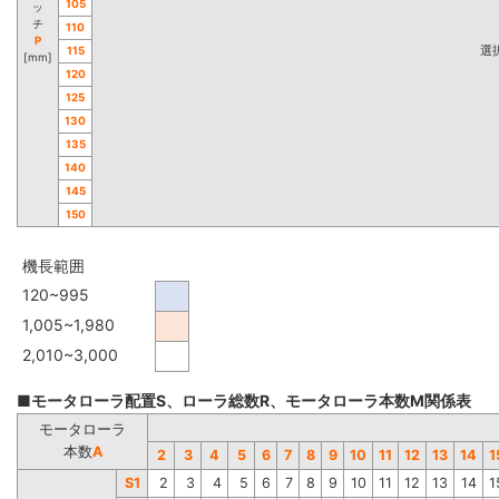
105
ッ
チ
110
P
選
115
[mm]
120
125
130
135
140
145
150
機長範囲
120~995
1,005~1,980
2,010~3,000
■モータローラ配置S、ローラ総数R、モータローラ本数M関係表
モータローラ
本数
A
2
3
4
5
6
7
8
9
10
11
12
13
14
1
S1
2
3
4
5
6
7
8
9
10
11
12
13
14
1