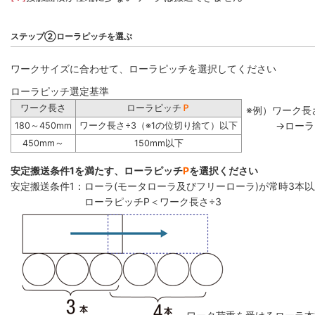
ステップ②ローラピッチを選ぶ
ワークサイズに合わせて、ローラピッチを選択してください
ローラピッチ選定基準
ワーク長さ
ローラピッチ
Ｐ
※例）ワーク長さ
→ローラ
180～450mm
ワーク長さ÷3（※1の位切り捨て）以下
450mm～
150mm以下
安定搬送条件1を満たす、ローラピッチ
P
を選択ください
安定搬送条件1：ローラ(モータローラ及びフリーローラ)が常時3本
ローラピッチP＜ワーク長さ÷3