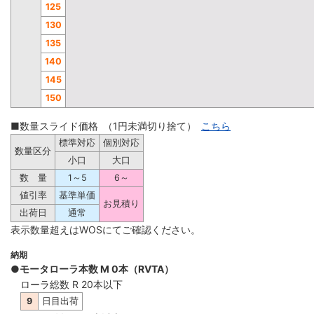
125
130
135
140
145
150
■数量スライド価格 （1円未満切り捨て）
こちら
標準対応
個別対応
数量区分
小口
大口
数 量
1～5
6～
値引率
基準単価
お見積り
出荷日
通常
表示数量超えはWOSにてご確認ください。
納期
●モータローラ本数 M 0本（RVTA）
ローラ総数 R 20本以下
9
日目出荷