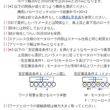
ローラ幅200と250の実寸は203㎜と251㎜になります。
[ ! ]
※2 以下の関係が成り立つよう機長を選択ください。
機長L=ローラピッチ×(ローラ総数R-1)+30×2
詳細は絞り込み条件もしくは
機長L早見表
を参照ください。
[ ! ]
(S)で選択したパラメータとは関係なく、最上流と最下流のローラ
[ ! ]
防水には対応しておりません。
[ ! ]
錆が発生しづらいSUS304を採用。
[ ! ]
ステンレス仕様のモータローラ内部はスチール仕様と同じ材質を
[ ! ]
フリーローラ幅はW-5㎜となります。
[ ! ]
※3 以下の「安定搬送条件1と2」を満たすようなモータローラ配
上流側から選択したパラメータに従ってモータローラを繰
・安定搬送条件1：ローラ(モータローラ及びフリーローラ)
・安定搬送条件2：モータローラが常時1本以上ワークに接
安定搬送条件１（イメージ図）
安定搬送条件２（イメ
ワーク荷重を受けるローラ本数
M：モータロー
F：フリーロー
[ ! ]
ワークとローラの接触面積は極力大きく取ってください。