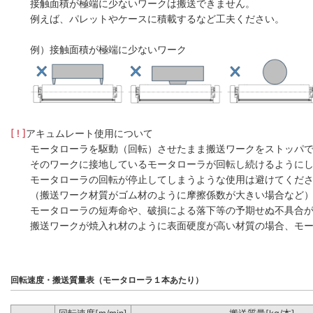
接触面積が極端に少ないワークは搬送できません。
例えば、パレットやケースに積載するなど工夫ください。
例）接触面積が極端に少ないワーク
[ ! ]
アキュムレート使用について
モータローラを駆動（回転）させたまま搬送ワークをストッパ
そのワークに接地しているモータローラが回転し続けるように
モータローラの回転が停止してしまうような使用は避けてくだ
（搬送ワーク材質がゴム材のように摩擦係数が大きい場合など
モータローラの短寿命や、破損による落下等の予期せぬ不具合
搬送ワークが焼入れ材のように表面硬度が高い材質の場合、モー
回転速度・搬送質量表（モータローラ１本あたり）