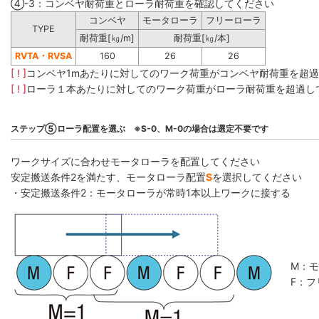
④-3：コンベヤ耐荷重とローラ耐荷重を確認してください
コンベヤ
モータローラ
フリーローラ
TYPE
耐荷重[㎏/m]
耐荷重[㎏/本]
RVTA・RVSA
160
26
26
[ ! ]
コンベヤ1mあたりに対してのワーク荷重がコンベヤ耐荷重を超
[ ! ]
ローラ１本あたりに対してのワーク荷重がローラ耐荷重を超過し
ステップ⑤ローラ配置を選ぶ ※S-0、M-0の場合は選定不要です
ワークサイズに合わせモータローラを配置してください
安定搬送条件2を満たす、モータローラ配置
S
を選択してください
・安定搬送条件2：モータローラが常時1本以上ワークに接する
M：
F：フ