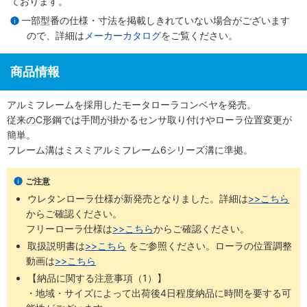
ております。
一部型番の仕様・寸法を掲載しきれていない場合がございます
ので、詳細は
メーカーカタログ
をご覧ください。
商品情報
アルミフレームを採用したモータローラコンベヤを発売。
従来のC形鋼では手間が掛かるセンサ取り付けやローラ位置変更が
簡単。
フレーム溝はミスミアルミフレーム6シリーズ溝に準拠。
ご注意
ウレタンローラ仕様が新発売となりました。詳細は
>>こちら
からご確認ください。 ​
フリーローラ仕様は
>>こちら
からご確認ください。
取扱説明書は
>>こちら
​をご参照ください。ローラの位置調整
動画は
>>こちら
【納品に関する注意事項（1）】
・地域・サイズによって出荷後4日程度納品に時間を要する可