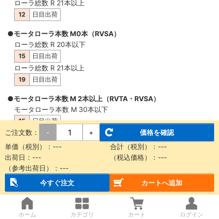
ローラ総数 R 21本以上
12
日目出荷
●モータローラ本数 M0本（RVSA）
ローラ総数 R 20本以下
15
日目出荷
ローラ総数 R 21本以上
19
日目出荷
●モータローラ本数 M 2本以上（RVTA・RVSA）
モータローラ本数 M 30本以下
15
日目出荷
ご注文数：
価格を確認
-
+
モータローラ本数 M 31本以上
19
日目出荷
単価（税別）：
---
合計（税別）：
---
出荷日：
---
（税込価格）：
---
（参考出荷日）：
---
概要・仕様
今すぐ注文
カートへ追加
【納品に関する注意事項】
ホーム
カテゴリ
カート
ログイン
本商品は製品質量30kg以上もしくは機長2m以上の場合、チャ