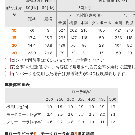
回転速度[m/min]
搬送質量[kg/本]
50[Hz]
60[Hz]
50[Hz]
呼び速度
G
ワーク材質(参考値)
ワーク
定格
定格
金属
樹脂
木製
ダンボール
金属
樹脂
10
7.6
9
524
262
210
105
421
210
15
13.4
15.9
295
147
118
59
236
118
20
14.4
16.8
139
70
56
28
104
52
30
23.9
29.8
79
39
31
16
59
29
[ ! ]
コンベヤ耐荷重は160㎏/ｍです。ご注意ください
[ ! ]
安全率1の理論値です。お客様で規定される安全率を乗じて選定
[ ! ]
インバータを使用した場合は搬送能力が20%程度減衰します。
■機体重量表
ローラ幅W
200
250
300
350
400
450
500
機長L[kg/m]
1.9
1.9
1.9
1.9
1.9
1.9
1.9
モータローラ[kg/本]
2.4
2.5
2.6
2.7
2.9
3.0
3.1
フリーローラ[kg/本]
0.6
0.7
0.8
0.9
1.0
1.1
1.2
■ローラピッチ
P
、モータローラ配置
S
選定基準