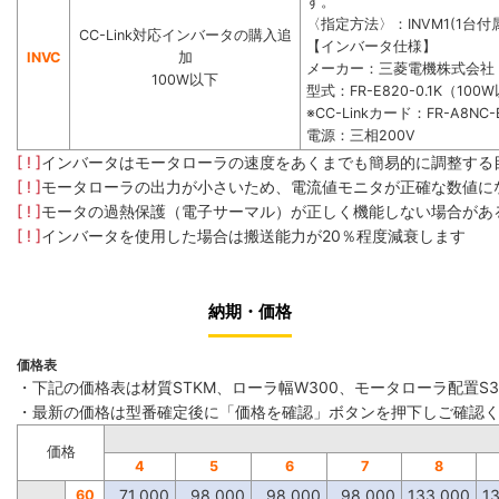
す。
〈指定方法〉：INVM1(1台付属
CC-Link対応インバータの購入追
【インバータ仕様】
INVC
加
メーカー：三菱電機株式会社
100W以下
型式：FR-E820-0.1K（100
※CC-Linkカード：FR-A8NC-
電源：三相200V
[ ! ]
インバータはモータローラの速度をあくまでも簡易的に調整する
[ ! ]
モータローラの出力が小さいため、電流値モニタが正確な数値に
[ ! ]
モータの過熱保護（電子サーマル）が正しく機能しない場合があ
[ ! ]
インバータを使用した場合は搬送能力が20％程度減衰します
納期・価格
価格表
・下記の価格表は材質STKM、ローラ幅W300、モータローラ配置S
・最新の価格は型番確定後に「価格を確認」ボタンを押下しご確認
価格
4
5
6
7
8
71,000
98,000
98,000
98,000
133,000
1
60