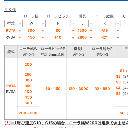
注文例
ローラ幅
ローラピッチ
機長
ローラ総数
モ
−
−
−
−
−
型式
W
P
L
R
−
−
−
−
−
RVTA
300
80
1500
R19
RVSA
−
450
−
140
−
2860
−
R21
−
ローラ幅W
ローラピッチP
機長L
ローラ総数R
型式
選択※1
指定5mm単位
選択※2
選択※3
200
S1
（
250
S2
（2
300
S3
（3
RVTA
350
S4
（4
60～150
120～3000
R2～R50
RVSA
400
S5
（5
450
500
200～500
S0
[ ! ]
※1 呼び速度G10、G15の場合、ローラ幅W200は選択できませ