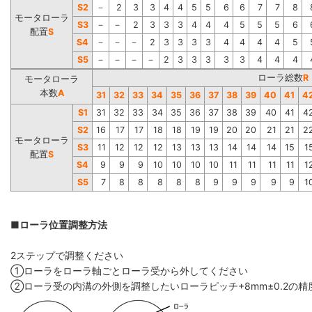
S2
－
2
3
3
4
4
5
5
6
6
7
7
8
モータローラ
S3
－
－
2
3
3
3
4
4
4
5
5
5
6
配置
S
S4
－
－
－
2
3
3
3
3
4
4
4
4
5
S5
－
－
－
－
2
3
3
3
3
3
4
4
4
ローラ総数
R
モータローラ
本数
A
31
32
33
34
35
36
37
38
39
40
41
4
S1
31
32
33
34
35
36
37
38
39
40
41
4
S2
16
17
17
18
18
19
19
20
20
21
21
2
モータローラ
S3
11
12
12
12
13
13
13
14
14
14
15
1
配置
S
S4
9
9
9
10
10
10
10
11
11
11
11
1
S5
7
8
8
8
8
8
9
9
9
9
9
1
■ローラ位置調整方法
2ステップで調整ください
①ローラをローラ軸ごとローラ受から外してください
②ローラ受の内溝の外側を調整したいローラピッチ+8mm±0.2の