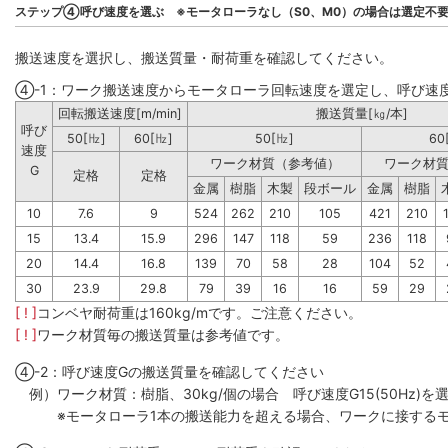
ステップ④呼び速度を選ぶ ※モータローラなし（S0、M0）の場合は選定不
搬送速度を選択し、搬送質量・耐荷重を確認してください。
④-1：ワーク搬送速度からモータローラ回転速度を選定し、呼び速
回転搬送速度[m/min]
搬送質量[㎏/本]
呼び
50[㎐]
60[㎐]
50[㎐]
60
速度
ワーク材質（参考値）
ワーク材
G
定格
定格
金属
樹脂
木製
段ボール
金属
樹脂
10
7.6
9
524
262
210
105
421
210
15
13.4
15.9
296
147
118
59
236
118
20
14.4
16.8
139
70
58
28
104
52
30
23.9
29.8
79
39
16
16
59
29
[ ! ]
コンベヤ耐荷重は160kg/mです。ご注意ください。
[ ! ]
ワーク材質毎の搬送質量は参考値です。
④-2：呼び速度Gの搬送質量を確認してください
例）ワーク材質：樹脂、30kg/個の場合 呼び速度G15(50Hz)を選
※モータローラ1本の搬送能力を超える場合、ワークに接するモ