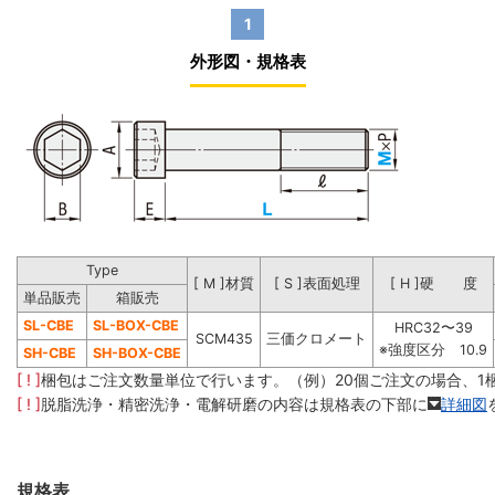
1
外形図・規格表
Type
[ M ]材質
[ S ]表面処理
[ H ]硬 度
単品販売
箱販売
SL-CBE
SL-BOX-CBE
HRC32〜39
SCM435
三価クロメート
※強度区分 10.9
SH-CBE
SH-BOX-CBE
[ ! ]
梱包はご注文数量単位で行います。（例）20個ご注文の場合、1
[ ! ]
脱脂洗浄・精密洗浄・電解研磨の内容は規格表の下部に
詳細図
規格表