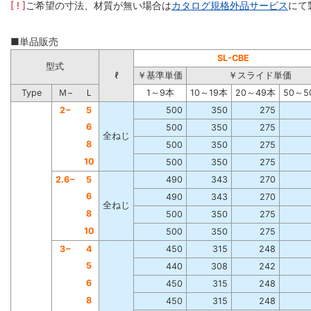
[ ! ]
ご希望の寸法、材質が無い場合は
カタログ規格外品サービス
にて
■単品販売
SL-CBE
型式
ℓ
￥基準単価
￥スライド単価
Type
Ｍ−
Ｌ
1～9本
10～19本
20～49本
50～5
2−
5
500
350
275
6
500
350
275
全ねじ
8
500
350
275
10
500
350
275
2.6−
5
490
343
270
6
490
343
270
全ねじ
8
500
350
275
10
500
350
275
3−
4
450
315
248
5
440
308
242
6
450
315
248
8
450
315
248