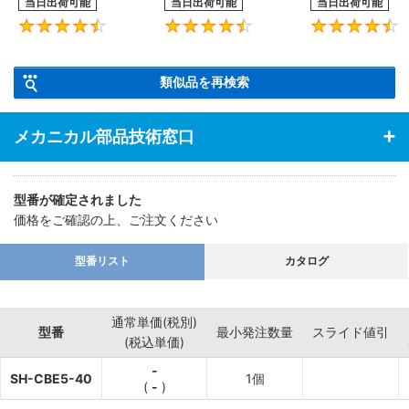
当日出荷可能
当日出荷可能
当日出荷可能
4.6
4.5
類似品を再検索
メカニカル部品技術窓口
型番が確定されました
価格をご確認の上、ご注文ください
型番リスト
カタログ
通常単価(税別)
型番
最小発注数量
スライド値引
(税込単価)
-
SH-CBE5-40
1個
(
-
)