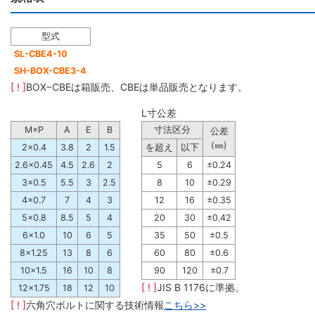
型式
SL-CBE4-10
SH-BOX-CBE3-4
[ ! ]
BOX−CBEは箱販売、CBEは単品販売となります。
L寸公差
M×P
A
E
B
寸法区分
公差
(㎜)
2×0.4
3.8
2
1.5
を超え
以下
2.6×0.45
4.5
2.6
2
5
6
±0.24
3×0.5
5.5
3
2.5
8
10
±0.29
4×0.7
7
4
3
12
16
±0.35
5×0.8
8.5
5
4
20
30
±0.42
6×1.0
10
6
5
35
50
±0.5
8×1.25
13
8
6
60
80
±0.6
10×1.5
16
10
8
90
120
±0.7
[ ! ]
JIS B 1176に準拠。
12×1.75
18
12
10
[ ! ]
六角穴ボルトに関する技術情報
こちら>>