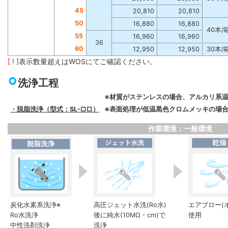
45
20,810
20,810
50
16,880
16,880
40本/
55
16,960
16,960
36
60
12,950
12,950
30本/
[ ! ]
表示数量超えはWOSにてご確認ください。
洗浄工程
※材質がステンレスの場合、アルカリ系
・脱脂洗浄（型式：SL-□□）
※表面処理が低温黒色クロムメッキの場合
作業環境：一般環境
炭化水素系洗浄※
高圧ジェット水洗(Ro水)
エアブロー(
Ro水洗浄
後に純水(10MΩ・cm)で
使用
中性洗剤洗浄
洗浄