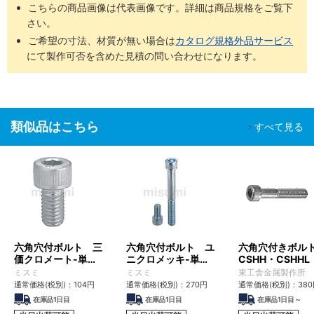
こちらの商品画像は代表画像です。詳細は商品規格をご覧下
バッテリー
さい。
組立工程
ご希望の寸法、材質が無い場合は
カタログ規格外品サービス
SH-
脱気２
油分除去
クリーン環境（ク
液晶関連組
精密洗浄
にて製作可否を含めた見積の問い合わせになります。
□□
重梱包
粉塵除去
ラス10～1,000）
立後工程
車載カメラ
組立工程
半導体前工
油分除去
程
類似品はこちら
すべて見る
電解研磨
真空環境
SHD-
脱気２
粉塵除去
液晶成膜工
＋精密洗
クリーン環境（ク
□□
重梱包
アウトガス
程
浄
ラス10～1,000）
低減
有機EL前工
程
■ご留意事項
洗浄を行うことで、防錆を目的とした油分も一緒に除去されるた
め、未洗浄品に比べ錆びやすくなる場合があります。
六角穴付ボルト 三
六角穴付ボルト ユ
六角穴付きボル
適用場所や保管環境には十分ご注意くださいますようお願いいたし
価クロメート-単
ニクロメッキ-単
CSHH・CSHHL
品・小箱-
品・小箱-
ます。
ミスミ
ミスミ
東工舎金属製作所
通常価格(税別)：
104
円
通常価格(税別)：
270
円
通常価格(税別)：
380
在庫品1日目
在庫品1日目
在庫品1日目～