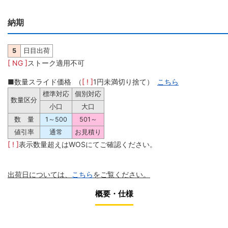
納期
5
日目出荷
[ NG ]
ストーク適用不可
■数量スライド価格 （
[ ! ]
1円未満切り捨て）
こちら
標準対応
個別対応
数量区分
小口
大口
数 量
1～500
501～
値引率
通常
お見積り
[ ! ]
表示数量超えはWOSにてご確認ください。
出荷日については、
こちら
をご覧ください。
概要・仕様