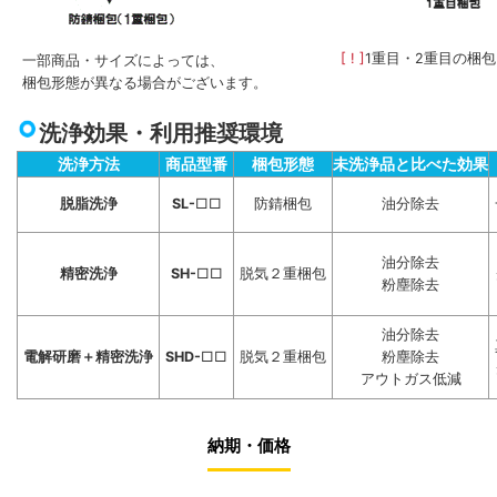
[ ! ]
1重目・2重目の梱
一部商品・サイズによっては、
梱包形態が異なる場合がございます。
洗浄効果・利用推奨環境
洗浄方法
商品型番
梱包形態
未洗浄品と比べた効果
脱脂洗浄
SL-
□□
防錆梱包
油分除去
油分除去
精密洗浄
SH-
□□
脱気２重梱包
粉塵除去
油分除去
電解研磨＋精密洗浄
SHD-
□□
脱気２重梱包
粉塵除去
アウトガス低減
納期・価格