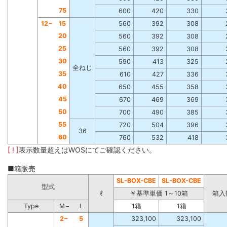
75
600
420
330
12−
15
560
392
308
20
560
392
308
25
560
392
308
30
590
413
325
全ねじ
35
610
427
336
40
650
455
358
45
670
469
369
50
700
490
385
55
720
504
396
36
60
760
532
418
[ ! ]
表示数量超えはWOSにてご確認ください。
■箱販売
SL-BOX-CBE
SL-BOX-CBE
型式
ℓ
￥基準単価 1～10箱
箱入
Type
Ｍ−
Ｌ
1箱
1箱
2−
5
323,100
323,100