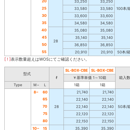
20
33,250
33,250
25
33,580
33,580
100本/
30
33,600
33,600
35
34,580
34,580
40
35,080
35,080
45
35,140
35,140
28
50
36,850
36,850
55
20,910
20,910
50本/
[ ! ]
表示数量超えはWOSにてご確認ください。
SL-BOX-CBE
SL-BOX-CBE
型式
ℓ
￥基準単価 1～10箱
箱入
Type
Ｍ−
Ｌ
1箱
1箱
8−
60
21,740
21,740
65
22,140
22,140
70
28
22,140
22,140
50本/
75
22,120
22,120
80
22,150
22,150
10−
15
35,390
35,390