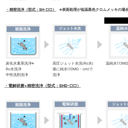
・精密洗浄（型式：SH-□□）
※表面処理が低温黒色クロムメッキの場合
炭化水素系洗浄※
高圧ジェット水洗(Ro水)
温純水(13M
Ro水洗浄
後に純水(10MΩ・cm)で
中性洗剤洗浄
洗浄
・電解研磨+精密洗浄（型式：SHD-□□）