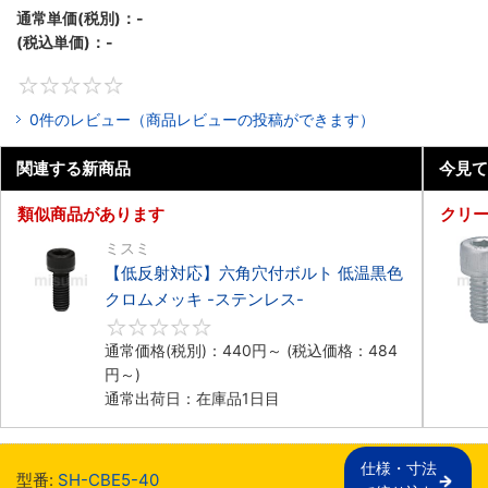
通常単価(税別)：
-
(税込単価)：
-
0
0件のレビュー（商品レビューの投稿ができます）
関連する新商品
今見て
類似商品があります
クリ
ミスミ
【低反射対応】六角穴付ボルト 低温黒色
クロムメッキ -ステンレス-
0
通常価格(税別)：
440
円
～
(税込価格：
484
円
～)
通常出荷日：在庫品1日目
仕様・寸法

型番:
SH-CBE5-40