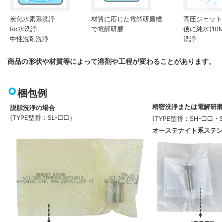
炭化水素系洗浄
材質に応じた電解研磨槽
高圧ジェット水
Ro水洗浄
で電解研磨
後に純水(10
中性洗剤洗浄
洗浄
商品の形状や材質等によって溶剤や工程が変わることがあります。
梱包例
精密洗浄または電解研
脱脂洗浄の場合
(TYPE型番：SL-□□）
(TYPE型番：SH-□□・
オーステナイト系ステ