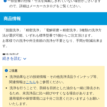
一部型番の仕様・寸法を掲載しきれていない場合がございます
ので、詳細は
メーカーカタログ
をご覧ください。
商品情報
「脱脂洗浄」「精密洗浄」「電解研磨＋精密洗浄」3種類の洗浄方
法が選択可能、いずれも標準型番で1個からご注文頂けます。
お客様での洗浄や外注依頼の洗浄が不要となり、手間が削減出来ま
す。
■洗浄型式
続きを読む
・脱脂洗浄（防錆1重梱包）
：型番SL-□□
・精密洗浄（脱気2重梱包）
：型番SH-□□
・電解研磨＋精密洗浄（脱気2重梱包）
：型番SHD-□□
ご注意
洗浄効果などの技術情報・その他洗浄済品ラインナップ等、
商品
梱包形
未洗浄品と
ご利用環境（目
関連情報は
こちら
をご参照ください。
洗浄方法
工程別
型番
態
比べた効果
安）
洗浄を行うことで、防錆を目的とした油分も一緒に除去され
通常組立工
るため、未洗浄品に比べ錆びやすくなる場合があります。
SL-
防錆梱
程
適用場所や保管環境には十分ご注意くださいますようお願い
脱脂洗浄
油分除去
一般環境
□□
包
バッテリー
いたします。
組立後工程