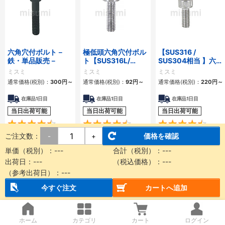
六角穴付ボルト－
極低頭六角穴付ボル
【SUS316 /
鉄・単品販売－
ト【SUS316L/
SUS304相当 】六角
SUSXM7/
穴付ボルト ステンレ
ミスミ
ミスミ
ミスミ
SCM435】
ス
通常価格(税別)：
300
円
～
通常価格(税別)：
92
円
～
通常価格(税別)：
220
円
～
在庫品1日目
在庫品1日目
在庫品1日目
当日出荷可能
当日出荷可能
当日出荷可能
4.5
4.7
ご注文数：
価格を確認
-
+
単価（税別）：
---
合計（税別）：
---
六角穴付ボルトに関連する通販・販売特集
出荷日：
---
（税込価格）：
---
（参考出荷日）：
---
塗料 フッ素
今すぐ注文
カートへ追加
ボルト チタン
軽天ビス
ホーム
カテゴリ
カート
ログイン