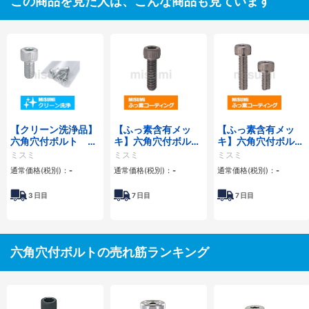
この商品を見た人は、こんな商品も見ています
【クリーン洗浄品】
【ふっ素含有メッ
【ふっ素含有メッ
六角穴付ボルト 三
キ】六角穴付ボル
キ】六角穴付ボルト
価クロメート・パッ
ト 細目タイプ－単
－ステンレス・小箱
ミスミ
ミスミ
ミスミ
ク販売
品・小箱－
－
通常価格(税別)：
-
通常価格(税別)：
-
通常価格(税別)：
-
3
日目
7
日目
7
日目
六角穴付ボルトの売れ筋ランキング