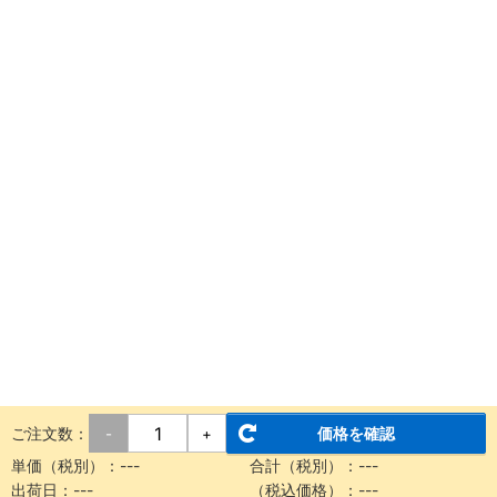
ご注文数：
価格を確認
-
+
単価（税別）：
---
合計（税別）：
---
出荷日：
---
（税込価格）：
---