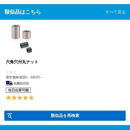
SH-
脱気２
油分除去
クリーン環境（ク
液晶関連組
精密洗浄
類似品はこちら
□□
重梱包
粉塵除去
ラス10～1,000）
立後工程
すべて見る
車載カメラ
組立工程
半導体前工
油分除去
程
電解研磨
真空環境
SHD-
脱気２
粉塵除去
液晶成膜工
＋精密洗
クリーン環境（ク
□□
重梱包
アウトガス
程
浄
ラス10～1,000）
低減
有機EL前工
六角穴付丸ナット
程
ミスミ
■ご留意事項
通常価格(税別)：
480
円
～
洗浄を行うことで、防錆を目的とした油分も一緒に除去されるた
在庫品1日目
め、未洗浄品に比べ錆びやすくなる場合があります。
当日出荷可能
適用場所や保管環境には十分ご注意くださいますようお願いいたし
4.8
ます。
類似品を再検索