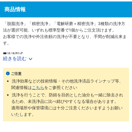
商品情報
「脱脂洗浄」「精密洗浄」「電解研磨＋精密洗浄」3種類の洗浄方
法が選択可能、いずれも標準型番で1個からご注文頂けます。
お客様での洗浄や外注依頼の洗浄が不要となり、手間が削減出来ま
す。
■洗浄型式
続きを読む
・脱脂洗浄（防錆1重梱包）
：型番SL-□□
・精密洗浄（脱気2重梱包）
：型番SH-□□
・電解研磨＋精密洗浄（脱気2重梱包）
：型番SHD-□□
ご注意
洗浄効果などの技術情報・その他洗浄済品ラインナップ等、
商品
梱包形
未洗浄品と
ご利用環境（目
関連情報は
こちら
をご参照ください
洗浄方法
工程別
型番
態
比べた効果
安）
洗浄を行うことで、防錆を目的とした油分も一緒に除去され
通常組立工
るため、未洗浄品に比べ錆びやすくなる場合があります。
SL-
防錆梱
程
適用場所や保管環境には十分ご注意くださいますようお願い
脱脂洗浄
油分除去
一般環境
□□
包
バッテリー
いたします。
組立後工程
バッテリー
組立工程