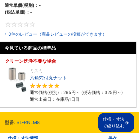
通常単価(税別)：
-
(税込単価)：
-
0
0件のレビュー（商品レビューの投稿ができます）
今見ている商品の標準品
クリーン洗浄不要な場合
ミスミ
六角穴付丸ナット
4.9
通常価格(税別)：
295
円
～
(税込価格：
325
円
～)
通常出荷日：在庫品1日目
仕様・寸法

型番:
SL-RNLM8
で絞り込む
仕様・寸法情報
保存