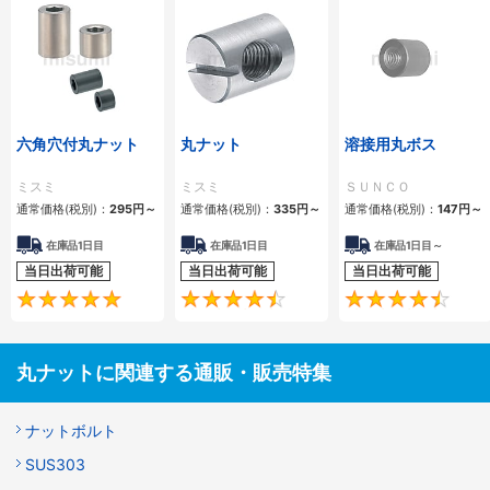
六角穴付丸ナット
丸ナット
溶接用丸ボス
ミスミ
ミスミ
ＳＵＮＣＯ
通常価格(税別)：
295
円
～
通常価格(税別)：
335
円
～
通常価格(税別)：
147
円
～
在庫品1日目
在庫品1日目
在庫品1日目～
当日出荷可能
当日出荷可能
当日出荷可能
4.9
4.5
丸ナットに関連する通販・販売特集
ナットボルト
SUS303