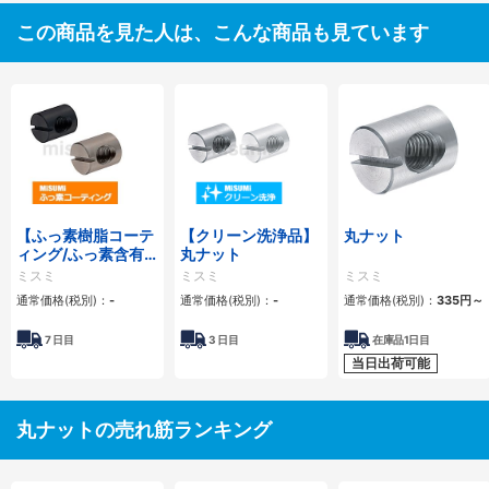
この商品を見た人は、こんな商品も見ています
【ふっ素樹脂コーテ
【クリーン洗浄品】
丸ナット
ィング/ふっ素含有
丸ナット
メッキ】丸ナット
ミスミ
ミスミ
ミスミ
通常価格(税別)：
-
通常価格(税別)：
-
通常価格(税別)：
335
円
～
7
日目
3
日目
在庫品1日目
当日出荷可能
丸ナットの売れ筋ランキング