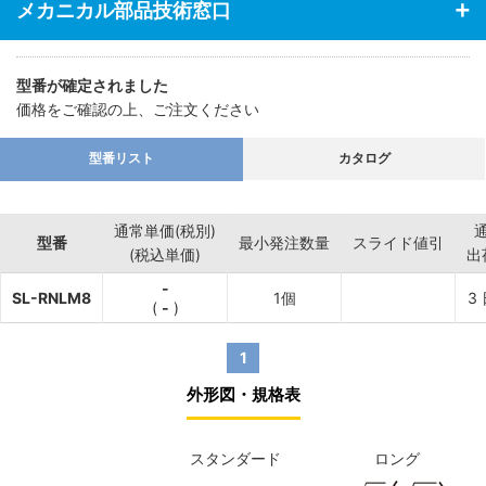
メカニカル部品技術窓口
型番が確定されました
価格をご確認の上、ご注文ください
型番リスト
カタログ
通常単価(税別)
型番
最小発注数量
スライド値引
(税込単価)
出
-
SL-RNLM8
1個
3
(
-
)
1
外形図・規格表
スタンダード
ロング