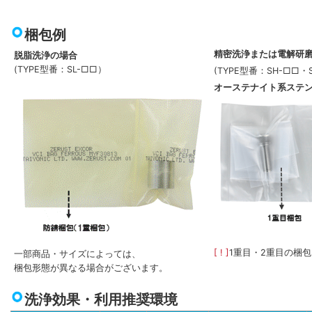
梱包例
精密洗浄または電解研
脱脂洗浄の場合
(TYPE型番：SL-□□）
(TYPE型番：SH-□□・
オーステナイト系ステ
[ ! ]
1重目・2重目の梱
一部商品・サイズによっては、
梱包形態が異なる場合がございます。
洗浄効果・利用推奨環境