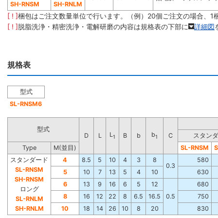
SH-RNSM
SH-RNLM
[ ! ]
梱包はご注文数量単位で行います。（例）20個ご注文の場合、1
[ ! ]
脱脂洗浄・精密洗浄・電解研磨の内容は規格表の下部に
詳細図
規格表
型式
SL-RNSM6
型式
L
b
D
L
B
b
C
スタン
1
1
Type
M(並目)
SL-RNSM
スタンダード
4
8.5
5
10
4
3
8
580
0.3
SL-RNSM
5
10
7
13
5
4
10
630
SH-RNSM
6
13
9
16
6
5
12
680
ロング
8
16
12
22
8
6.5
16.5
0.5
750
SL-RNLM
SH-RNLM
10
18
14
26
10
8
20
830