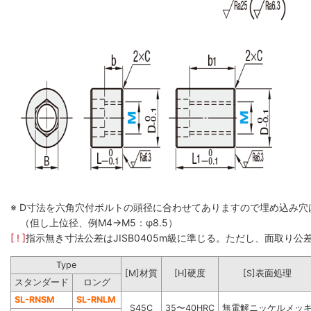
※ D寸法を六角穴付ボルトの頭径に合わせてありますので埋め込み
（但し上位径、例M4→M5：φ8.5）
[ ! ]
指示無き寸法公差はJISB0405m級に準じる。ただし、面取り公
Type
[M]材質
[H]硬度
[S]表面処理
スタンダード
ロング
SL-RNSM
SL-RNLM
S45C
35〜40HRC
無電解ニッケルメッ