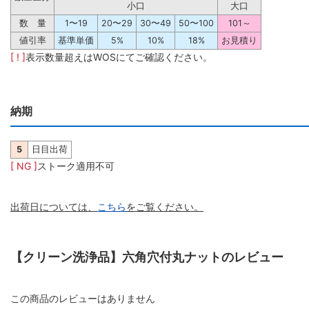
小口
大口
数 量
1〜19
20〜29
30〜49
50〜100
101～
値引率
基準単価
5%
10%
18%
お見積り
[ ! ]
表示数量超えはWOSにてご確認ください。
納期
5
日目出荷
[ NG ]
ストーク適用不可
出荷日については、
こちら
をご覧ください。
【クリーン洗浄品】六角穴付丸ナットのレビュー
この商品のレビューはありません