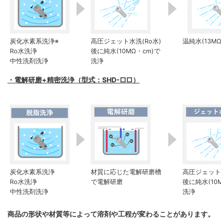
炭化水素系洗浄※
高圧ジェット水洗(Ro水)
温純水(13M
Ro水洗浄
後に純水(10MΩ・cm)で
中性洗剤洗浄
洗浄
・電解研磨+精密洗浄（型式：SHD-□□）
炭化水素系洗浄
材質に応じた電解研磨槽
高圧ジェット水
Ro水洗浄
で電解研磨
後に純水(10
中性洗剤洗浄
洗浄
商品の形状や材質等によって溶剤や工程が変わることがあります。