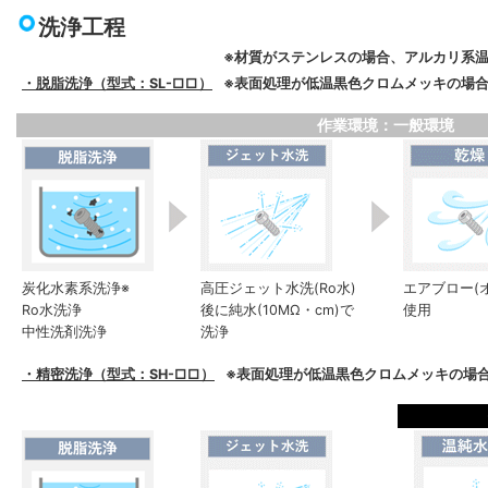
洗浄工程
※材質がステンレスの場合、アルカリ系
・脱脂洗浄（型式：SL-□□）
※表面処理が低温黒色クロムメッキの場合
作業環境：一般環境
炭化水素系洗浄※
高圧ジェット水洗(Ro水)
エアブロー(
Ro水洗浄
後に純水(10MΩ・cm)で
使用
中性洗剤洗浄
洗浄
・精密洗浄（型式：SH-□□）
※表面処理が低温黒色クロムメッキの場合