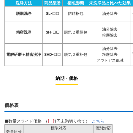
洗浄方法
商品型番
梱包形態
未洗浄品と比べた効果
脱脂洗浄
SL-
□□
防錆梱包
油分除去
油分除去
精密洗浄
SH-
□□
脱気２重梱包
粉塵除去
油分除去
電解研磨＋精密洗浄
SHD-
□□
脱気２重梱包
粉塵除去
アウトガス低減
納期・価格
価格表
■数量スライド価格 （
[ ! ]
1円未満切り捨て）
こちら
標準対応
個別対応
数量区分