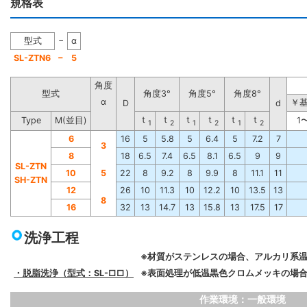
規格表
−
型式
α
−
SL-ZTN6
5
角度
型式
角度3°
角度5°
角度8°
α
￥
D
d
ｔ
ｔ
ｔ
ｔ
ｔ
ｔ
Type
M(並目)
1
1
2
1
2
1
2
6
16
5
5.8
5
6.4
5
7.2
7
3
8
18
6.5
7.4
6.5
8.1
6.5
9
9
SL-ZTN
10
5
22
8
9.2
8
9.9
8
11.1
11
SH-ZTN
12
26
10
11.3
10
12.2
10
13.5
13
8
16
32
13
14.7
13
15.8
13
17.5
17
洗浄工程
※材質がステンレスの場合、アルカリ系
・脱脂洗浄（型式：SL-□□）
※表面処理が低温黒色クロムメッキの場合
作業環境：一般環境