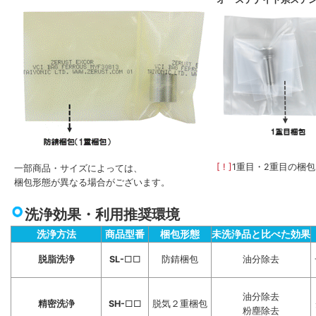
[ ! ]
1重目・2重目の梱
一部商品・サイズによっては、
梱包形態が異なる場合がございます。
洗浄効果・利用推奨環境
洗浄方法
商品型番
梱包形態
未洗浄品と比べた効果
脱脂洗浄
SL-
□□
防錆梱包
油分除去
油分除去
精密洗浄
SH-
□□
脱気２重梱包
粉塵除去