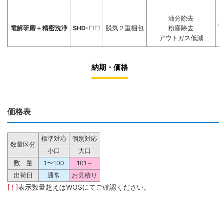
油分除去
電解研磨＋精密洗浄
SHD-
□□
脱気２重梱包
粉塵除去
アウトガス低減
納期・価格
価格表
標準対応
個別対応
数量区分
小口
大口
数 量
1〜100
101～
出荷日
通常
お見積り
[ ! ]
表示数量超えはWOSにてご確認ください。