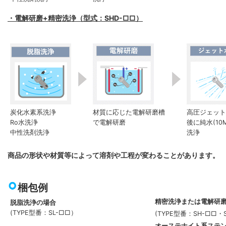
・電解研磨+精密洗浄（型式：SHD-□□）
炭化水素系洗浄
材質に応じた電解研磨槽
高圧ジェット水
Ro水洗浄
で電解研磨
後に純水(10
中性洗剤洗浄
洗浄
商品の形状や材質等によって溶剤や工程が変わることがあります。
梱包例
精密洗浄または電解研
脱脂洗浄の場合
(TYPE型番：SL-□□）
(TYPE型番：SH-□□・
オーステナイト系ステ