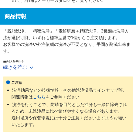
ので、詳細は
メーカーカタログ
をご覧ください。
商品情報
「脱脂洗浄」「精密洗浄」「電解研磨＋精密洗浄」3種類の洗浄方
法が選択可能、いずれも標準型番で1個からご注文頂けます。
お客様での洗浄や外注依頼の洗浄が不要となり、手間が削減出来ま
す。
■洗浄型式
続きを読む
・脱脂洗浄（防錆1重梱包）
：型番SL-□□
・精密洗浄（脱気2重梱包）
：型番SH-□□
・電解研磨＋精密洗浄（脱気2重梱包）
：型番SHD-□□
ご注意
洗浄効果などの技術情報・その他洗浄済品ラインナップ等、
商品
梱包形
未洗浄品と
ご利用環境（目
関連情報は
こちら
をご参照ください
洗浄方法
工程別
型番
態
比べた効果
安）
洗浄を行うことで、防錆を目的とした油分も一緒に除去され
通常組立工
るため、未洗浄品に比べ錆びやすくなる場合があります。
SL-
防錆梱
程
適用場所や保管環境には十分ご注意くださいますようお願い
脱脂洗浄
油分除去
一般環境
□□
包
バッテリー
いたします。
組立後工程
バッテリー