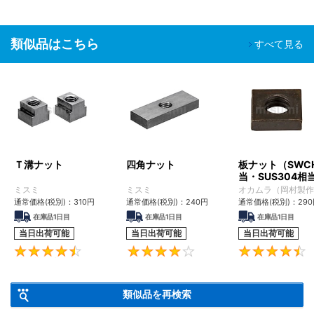
組立工程
SH-
脱気２
油分除去
クリーン環境（ク
液晶関連組
精密洗浄
類似品はこちら
□□
重梱包
粉塵除去
ラス10～1,000）
立後工程
すべて見る
車載カメラ
組立工程
半導体前工
油分除去
程
電解研磨
真空環境
SHD-
脱気２
粉塵除去
液晶成膜工
＋精密洗
クリーン環境（ク
□□
重梱包
アウトガス
程
浄
ラス10～1,000）
低減
有機EL前工
Ｔ溝ナット
四角ナット
板ナット（SWC
程
当・SUS304相
ミスミ
ミスミ
オカムラ（岡村製作
■ご留意事項
通常価格(税別)：
310
円
通常価格(税別)：
240
円
通常価格(税別)：
290
洗浄を行うことで、防錆を目的とした油分も一緒に除去されるた
在庫品1日目
在庫品1日目
在庫品1日目
め、未洗浄品に比べ錆びやすくなる場合があります。
当日出荷可能
当日出荷可能
当日出荷可能
適用場所や保管環境には十分ご注意くださいますようお願いいたし
4.5
4.2
ます。
類似品を再検索