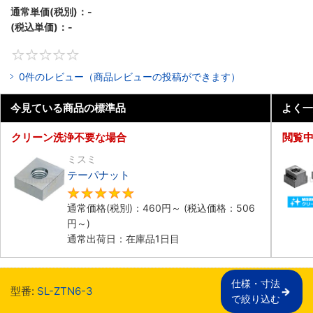
通常単価(税別)：
-
(税込単価)：
-
0
0件のレビュー（商品レビューの投稿ができます）
今見ている商品の標準品
よく一
クリーン洗浄不要な場合
閲覧
ミスミ
テーパナット
4.8
通常価格(税別)：
460
円
～
(税込価格：
506
円
～)
通常出荷日：在庫品1日目
仕様・寸法

型番:
SL-ZTN6-3
で絞り込む