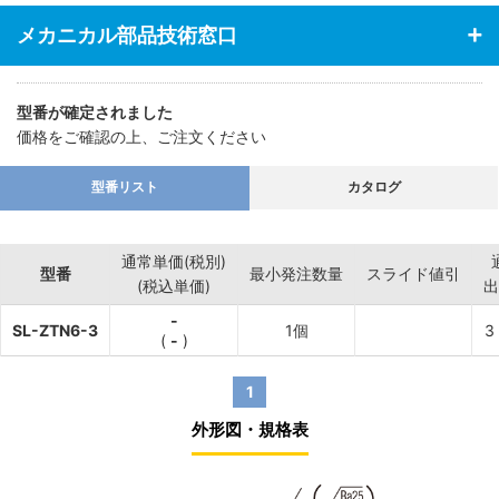
メカニカル部品技術窓口
型番が確定されました
価格をご確認の上、ご注文ください
型番リスト
カタログ
通常単価(税別)
型番
最小発注数量
スライド値引
(税込単価)
出
-
SL-ZTN6-3
1個
3
(
-
)
1
外形図・規格表