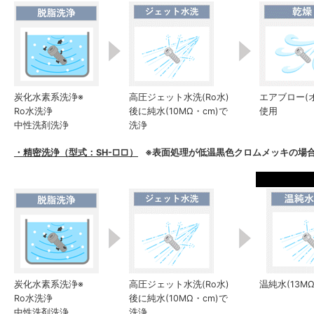
炭化水素系洗浄※
高圧ジェット水洗(Ro水)
エアブロー(
Ro水洗浄
後に純水(10MΩ・cm)で
使用
中性洗剤洗浄
洗浄
・精密洗浄（型式：SH-□□）
※表面処理が低温黒色クロムメッキの場合
炭化水素系洗浄※
高圧ジェット水洗(Ro水)
温純水(13M
Ro水洗浄
後に純水(10MΩ・cm)で
中性洗剤洗浄
洗浄