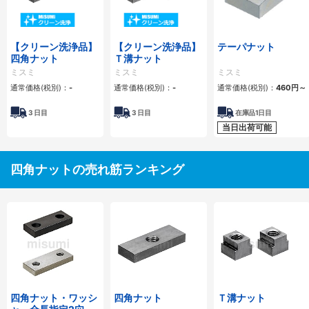
【クリーン洗浄品】
【クリーン洗浄品】
テーパナット
四角ナット
Ｔ溝ナット
ミスミ
ミスミ
ミスミ
通常価格(税別)：
-
通常価格(税別)：
-
通常価格(税別)：
460
円
～
3
日目
3
日目
在庫品1日目
当日出荷可能
四角ナットの売れ筋ランキング
四角ナット・ワッシ
四角ナット
Ｔ溝ナット