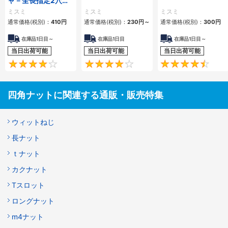
ャ－全長指定2穴タ
イプ－
ミスミ
ミスミ
ミスミ
通常価格(税別)：
410
円
通常価格(税別)：
230
円
～
通常価格(税別)：
300
円
在庫品1日目～
在庫品1日目
在庫品1日目～
当日出荷可能
当日出荷可能
当日出荷可能
4.3
4.2
四角ナットに関連する通販・販売特集
ウィットねじ
長ナット
ｔナット
カクナット
Tスロット
ロングナット
m4ナット