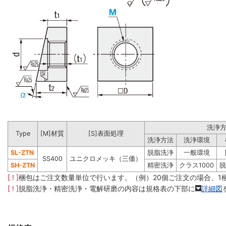
洗浄
Type
[M]材質
[S]表面処理
洗浄方法
洗浄環境
SL-ZTN
脱脂洗浄
一般環境
SS400
ユニクロメッキ（三価）
SH-ZTN
精密洗浄
クラス1000
脱
[ ! ]
梱包はご注文数量単位で行います。（例）20個ご注文の場合、1
[ ! ]
脱脂洗浄・精密洗浄・電解研磨の内容は規格表の下部に
詳細図