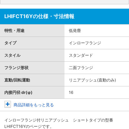
LHIFCT16Yの仕様・寸法情報
特性・用途
低発塵
タイプ
インローフランジ
スタイル
スタンダード
フランジ形状
二面フランジ
直動/回転運動
リニアブッシュ(直動のみ)
内接円径 dr(φ)
16
商品詳細をもっと見る
インローフランジ付リニアブッシュ ショートタイプ
の型番
LHIFCT16Yのページです。