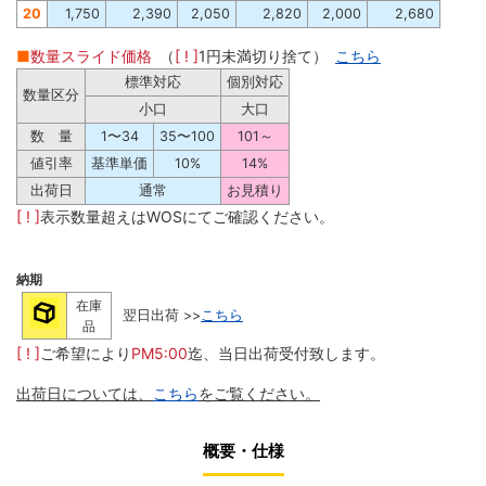
20
1,750
2,390
2,050
2,820
2,000
2,680
■
数量スライド価格
（
[ ! ]
1円未満切り捨て）
こちら
標準対応
個別対応
数量区分
小口
大口
数 量
1〜34
35〜100
101～
値引率
基準単価
10%
14%
出荷日
通常
お見積り
[ ! ]
表示数量超えはWOSにてご確認ください。
納期
在庫
翌日出荷 >>
こちら
品
[ ! ]
ご希望により
PM5:00
迄、当日出荷受付致します。
出荷日については、
こちら
をご覧ください。
概要・仕様