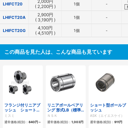
2,000
円
LHIFCT20
1個
-
(
2,200
円
)
2,900
円
LHIFCT20A
1個
-
(
3,190
円
)
4,100
円
LHIFCT20G
1個
-
(
4,510
円
)
この商品を見た人は、こんな商品も見ています
フランジ付リニアブ
リニアボールベアリ
ショート型ボールブ
ッシュ ショートタ
ング 形式LB（標準
ッシュ
イプ
形）シールなし
ミスミ
ＮＳＫ
ASK（エイエスケイ）
通常価格(税別)：
840
円
～
通常価格(税別)：
1,003
円
通常価格(税別)：
911
円