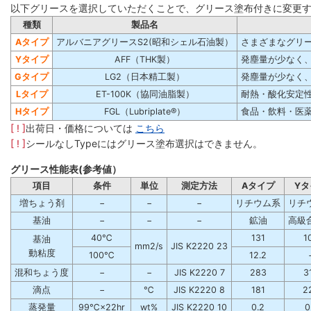
以下グリースを選択していただくことで、グリース塗布付きに変更
種類
製品名
Aタイプ
アルバニアグリースS2(昭和シェル石油製）
さまざまなグリ
Yタイプ
AFF（THK製）
発塵量が少なく
Gタイプ
LG2（日本精工製）
発塵量が少なく
Lタイプ
ET-100K（協同油脂製）
耐熱・酸化安定
Hタイプ
FGL（Lubriplate®）
食品・飲料・医薬品
[ ! ]
出荷日・価格については
こちら
[ ! ]
シールなしTypeにはグリース塗布選択はできません。
グリース性能表(参考値）
項目
条件
単位
測定方法
Aタイプ
Yタ
増ちょう剤
−
−
−
リチウム系
リチ
基油
−
−
−
鉱油
高級
40℃
131
1
基油
mm2/s
JIS K2220 23
動粘度
100℃
12.2
混和ちょう度
−
−
JIS K2220 7
283
3
滴点
−
℃
JIS K2220 8
181
2
蒸発量
99℃×22hr
wt%
JIS K2220 10
0.2
0