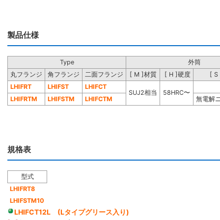
製品仕様
Type
外筒
丸フランジ
角フランジ
二面フランジ
[ M ]材質
[ H ]硬度
[ 
LHIFRT
LHIFST
LHIFCT
SUJ2相当
58HRC〜
LHIFRTM
LHIFSTM
LHIFCTM
無電解
規格表
型式
LHIFRT8
LHIFSTM10
LHIFCT12L (Lタイプグリース入り)