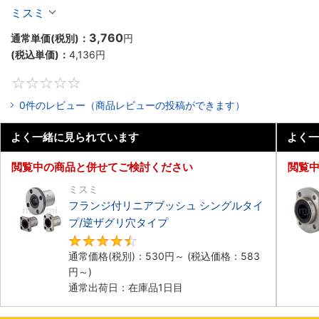
プ
ミスミ
3,760
通常単価(税別)：
円
(税込単価)：
4,136
円
0
0件のレビュー（商品レビューの投稿ができます）
よく一緒に見られています
よく一
閲覧中の商品と併せてご検討ください
閲覧
ミスミ
フランジ付リニアブッシュ シングルタイ
プ/逆ザグリ穴タイプ
4.7
通常価格(税別)：
530
円
～
(税込価格：
583
円
～)
通常出荷日：在庫品1日目