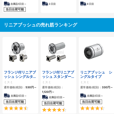
在庫品1日目～
3
日目
8
日目
当日出荷可能
リニアブッシュの売れ筋ランキング
フランジ付リニアブ
フランジ付リニアブ
リニアブッシュ シ
ッシュ シングルタイ
ッシュ スタンダード
ングルタイプ
プ/逆ザグリ穴タイ
タイプ ダブル
ミスミ
ミスミ
ミスミ
プ
通常価格(税別)：
530
円
～
通常価格(税別)：
通常価格(税別)：
330
円
～
1,120
円
～
在庫品1日目～
在庫品1日目～
在庫品1日目～
当日出荷可能
当日出荷可能
当日出荷可能
4.7
4.5