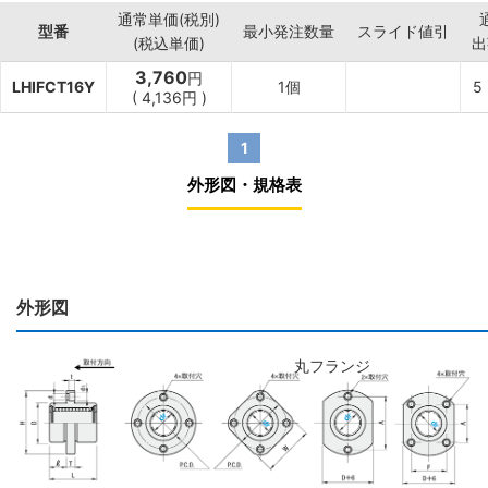
通常単価(税別)
型番
最小発注数量
スライド値引
(税込単価)
出
3,760
円
LHIFCT16Y
1個
5
(
4,136
円
)
1
外形図・規格表
外形図
丸フランジ