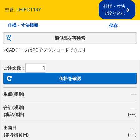
仕様・寸法

型番:
LHIFCT16Y
で絞り込む
仕様・寸法情報
保存
類似品を再検索
※CADデータはPCでダウンロードできます
ご注文数：
価格を確認
単価(税別)
---
合計(税別)
---
(税込価格)
(
---
)
出荷日
---
(参考出荷日)
(---)