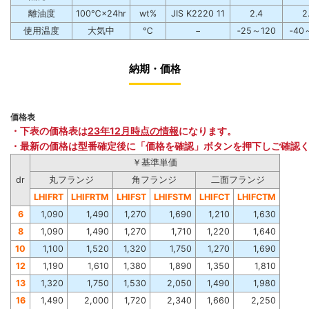
離油度
100℃×24hr
wt%
JIS K2220 11
2.4
2
使用温度
大気中
℃
−
‐25～120
‐40
納期・価格
価格表
・下表の価格表は
23年12月時点の情報
になります。
・最新の価格は型番確定後に「価格を確認」ボタンを押下しご確認
￥基準単価
dr
丸フランジ
角フランジ
二面フランジ
LHIFRT
LHIFRTM
LHIFST
LHIFSTM
LHIFCT
LHIFCTM
6
1,090
1,490
1,270
1,690
1,210
1,630
8
1,090
1,490
1,270
1,710
1,220
1,640
10
1,100
1,520
1,320
1,750
1,270
1,690
12
1,190
1,610
1,380
1,890
1,350
1,810
13
1,320
1,750
1,530
2,050
1,490
1,980
16
1,490
2,000
1,720
2,340
1,660
2,250