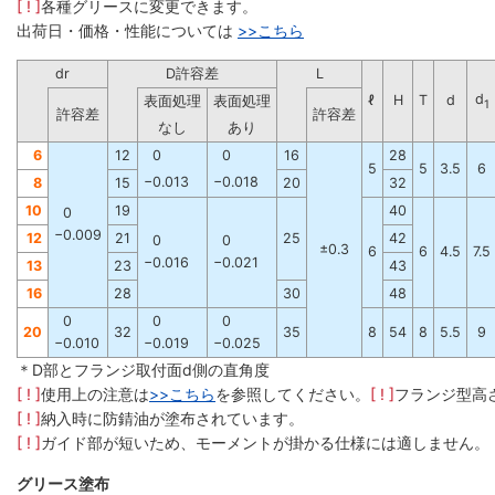
[ ! ]
各種グリースに変更できます。
出荷日・価格・性能については
>>
こちら
dr
D許容差
L
d
ℓ
H
T
d
表面処理
表面処理
1
許容差
許容差
なし
あり
6
12
0
0
16
28
5
5
3.5
6
−0.013
−0.018
8
15
20
32
10
19
40
0
−0.009
12
21
25
42
0
0
±0.3
6
6
4.5
7.5
−0.016
−0.021
13
23
43
16
28
30
48
0
0
0
20
32
35
8
54
8
5.5
9
−0.010
−0.019
−0.025
＊D部とフランジ取付面d側の直角度
[ ! ]
使用上の注意は
>>こちら
を参照してください。
[ ! ]
フランジ型高
[ ! ]
納入時に防錆油が塗布されています。
[ ! ]
ガイド部が短いため、モーメントが掛かる仕様には適しません。
グリース塗布