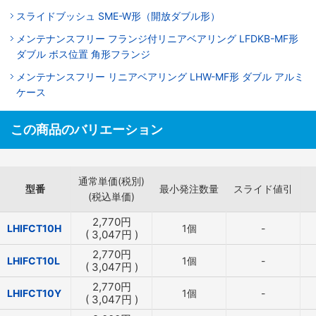
スライドブッシュ SME-W形（開放ダブル形）
メンテナンスフリー フランジ付リニアベアリング LFDKB-MF形
ダブル ボス位置 角形フランジ
メンテナンスフリー リニアベアリング LHW-MF形 ダブル アルミ
ケース
この商品のバリエーション
通常単価(税別)
型番
最小発注数量
スライド値引
(税込単価)
2,770
円
LHIFCT10H
1個
-
(
3,047
円
)
2,770
円
LHIFCT10L
1個
-
(
3,047
円
)
2,770
円
LHIFCT10Y
1個
-
(
3,047
円
)