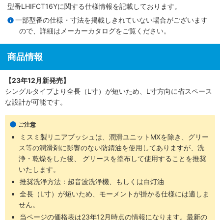
型番LHIFCT16Yに関する仕様情報を記載しております。
一部型番の仕様・寸法を掲載しきれていない場合がございます
ので、詳細は
メーカーカタログ
をご覧ください。
商品情報
【23年12月新発売】
シングルタイプより全長（L寸）が短いため、L寸方向に省スペース
な設計が可能です。
ご注意
ミスミ製リニアブッシュは、潤滑ユニットMXを除き、グリー
ス等の潤滑剤に影響のない防錆油を使用してありますが、洗
浄・乾燥をした後、 グリースを塗布して使用することを推奨
いたします。
推奨洗浄方法：超音波洗浄機、もしくは白灯油
全長（L寸）が短いため、モーメントが掛かる仕様には適しま
せん。
当ページの価格表は
23年12月時点の情報
になります。最新の