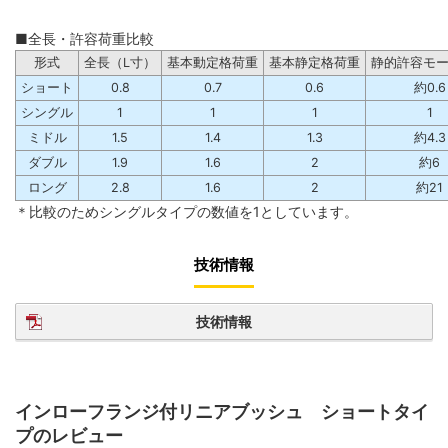
■全長・許容荷重比較
形式
全長（L寸）
基本動定格荷重
基本静定格荷重
静的許容モ
ショート
0.8
0.7
0.6
約0.6
シングル
1
1
1
1
ミドル
1.5
1.4
1.3
約4.3
ダブル
1.9
1.6
2
約6
ロング
2.8
1.6
2
約21
＊比較のためシングルタイプの数値を1としています。
技術情報
技術情報
インローフランジ付リニアブッシュ ショートタイ
プのレビュー