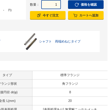
数量：
価格を確認
-
円
)
今すぐ注文
カートへ追加
プ
シャフト 両端めねじタイプ
タイプ
標準フランジ
フランジ形状
角フランジ
接円径 dr(φ)
8
全長 L(mm)
20
外筒表面処理
[表面処理あり] 無電解ニッケルメッキ