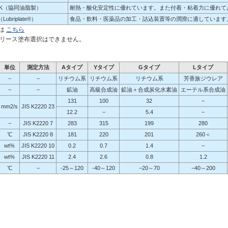
00K（協同油脂製）
耐熱・酸化安定性に優れています。また付着・粘着力に優れて
Lubriplate®）
食品・飲料・医薬品の加工・詰込装置等の潤滑に適しています。（NSF
は
こちら
グリース塗布選択はできません。
単位
測定方法
Aタイプ
Yタイプ
Gタイプ
Lタイプ
−
−
リチウム系
リチウム系
リチウム系
芳香族ジウレア
−
−
鉱油
高級合成油
鉱油＋合成炭化水素油
エーテル系合成油
131
100
32
−
mm2/s
JIS K2220 23
12.2
−
5.4
−
−
JIS K2220 7
283
315
199
280
℃
JIS K2220 8
181
220
201
260＜
wt%
JIS K2220 10
0.2
0.7
1.4
−
wt%
JIS K2220 11
2.4
2.6
0.8
1.2
℃
−
‐25～120
‐40～120
−20～70
−40～200