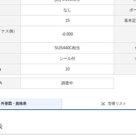
なし
ボ
15
基本定
イナス側）
-0.009
SUS440C相当
シール付
10
?
A
調査中
外形図・規格表
型番リスト
表