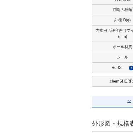
表面処理あり
潤滑の種類
無電解ニッケルメッ
キ
外径 D(φ)
解除
内接円形許容差（マ
(mm)
潤滑の種類
ボール材質
なし
シール
解除
RoHS
外径 D(φ)
chemSHERP
15
外形図/複数選択する(1)
解除
偏心(μm)
外形図・規格
12