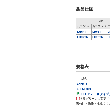
当日出荷可能
製品仕様
Type
丸フランジ
角フランジ
LHFRT
LHFST
L
LHFRTM
LHFSTM
L
規格表
型式
LHFRT8
LHFSTM10
LHFCT12L (Lタイ
[ ! ]
各種グリースに変更で
出荷日・価格・性能につ