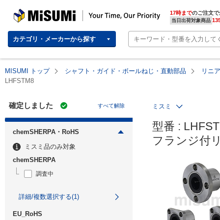
MISUMI | Your Time, Our Priority
17時まで
のご注文で
13
当日出荷対象商品
カテゴリ・メーカーから探す
MISUMI トップ
シャフト・ガイド・ボールねじ・直動部品
リニ
LHFSTM8
確定しました
すべて解除
ミスミ
型番 : LHFST
chemSHERPA・RoHS
フランジ付
ミスミ品のみ対象
chemSHERPA
調査中
詳細/複数選択する(1)
EU_RoHS