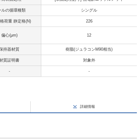
ールの循環種類
シングル
格荷重 静定格(N)
226
偏心(μm)
12
保持器材質
樹脂(ジュラコンM90相当)
材質証明書
対象外
-
-
詳細情報