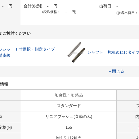
-
円
合計(税別)
-
円
出荷日
-
(税込価格：
-
円
)
(参考出荷日：
てご検討ください
ッシャ Ｔ寸選択・指定タイプ
シャフト 片端めねじタイ
精密級
－閉じる
法情報
耐食性・耐薬品
スタンダード
動
リニアブッシュ(直動のみ)
内
格(N)
155
[鉄] SUJ2相当