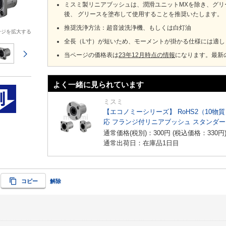
ミスミ製リニアブッシュは、潤滑ユニットMXを除き、グ
後、 グリースを塗布して使用することを推奨いたします。
推奨洗浄方法：超音波洗浄機、もしくは白灯油
ージを拡大する
全長（L寸）が短いため、モーメントが掛かる仕様には適し
次のページ
当ページの価格表は
23年12月時点の情報
になります。最新
よく一緒に見られています
ミスミ
【エコノミーシリーズ】 RoHS2（10物
応 フランジ付リニアブッシュ スタンダー
シングル
通常価格(税別)：
300
円
(税込価格：
330
円
通常出荷日：在庫品1日目
コピー
解除