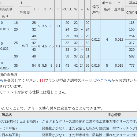
差
L
ボール
＊
基本
偏芯
d
H
T
d
t
P.C.D.
W
F
A
条列
直角度
表面処理
1
(mm)
許容差
C(動)N
あり
0
16
28
20
22
−
20
113
5
3.5
6
3.1
−0.018
20
32
24
25
−
24
155
40
29
30
−
29
254
0.012
4
0.012
25
42
32
32
−
32
317
0
±0.3
6
4.5
7.5
4.1
−0.021
43
33
34
−
33
320
30
48
38
37
22
31
582
0
35
54
8
5.5
9
5.1
43
42
24
36
0.015
5
0.015
777
−0.025
d側の直角度
ちら
を参照してください。
[ ! ]
フランジ型高さ調整スペーサは
>>こちら
からお選びいた
されています。
モーメントが掛かる仕様には適しません。
いただくことで、グリース塗布付きに変更することができます。
製品名
主な特長
スS2(昭和シェル石油製）
さまざまなグリース潤滑箇所に適する工業用万能グリースです
FF（THK製）
発塵量が少なく、また安定した転がり抵抗値、耐フレッチング
2（日本精工製）
発塵量が少なく、また耐摩耗性、防錆性に優れたグリースです