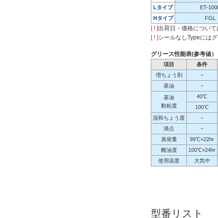
Lタイプ
ET-1
Hタイプ
FGL（
[ ! ]
出荷日・価格について
[ ! ]
シールなしTypeには
グリース性能表(参考値）
項目
条件
増ちょう剤
−
基油
−
40℃
基油
動粘度
100℃
混和ちょう度
−
滴点
−
蒸発量
99℃×22hr
離油度
100℃×24hr
使用温度
大気中
型番リスト