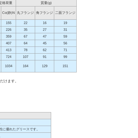
定格荷重
質量(g)
Co(静)N
丸フランジ
角フランジ
二面フランジ
155
22
16
19
226
35
27
31
359
67
47
59
407
64
45
56
413
78
62
71
724
107
91
99
1034
164
129
151
だけます。
。
性に優れたグリースです。
。