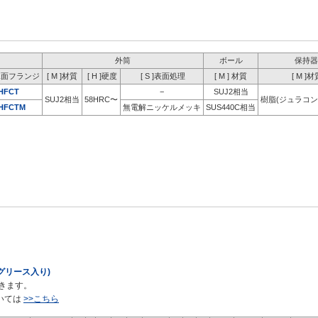
外筒
ボール
保持器
二面フランジ
[ M ]材質
[ H ]硬度
[ S ]表面処理
[ M ] 材質
[ M ]材
HFCT
−
SUJ2相当
SUJ2相当
58HRC〜
樹脂(ジュラコン
HFCTM
無電解ニッケルメッキ
SUS440C相当
プグリース入り)
きます。
いては
>>
こちら