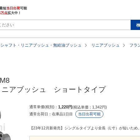
最短
当日出荷
5万点
拡大中！
アシャフト・リニアブッシュ・無給油ブッシュ
リニアブッシュ
フラ
M8

リニアブッシュ　ショートタイプ
通常単価(税別)
1,220
円
税込単価
1,342
円
通常出荷日：
在庫品1日目
当日出荷可能
【23年12月新発売】シングルタイプより全長（L寸）が短いため