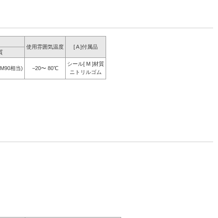
使用雰囲気温度
[ A ]付属品
質
シール[ M ]材質
M90相当)
−20〜 80℃
ニトリルゴム