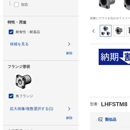
対応
画像にマウスを合わせてイメ
特性・用途
前のページ
耐食性・耐薬品
候補を見る
解除
フランジ形状
角フランジ
LHFSTM8
型番
:
拡大画像/複数選択する(1)
解除
類似品