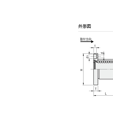
解除
ボール材質
外形図
SUS440C相当
解除
タイプ
LHFSTM
CAD
2D
3D
出荷日
すべて