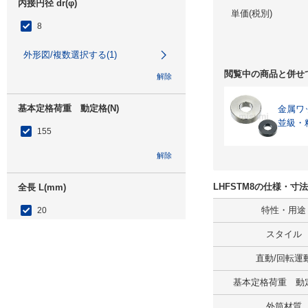
内接円径 dr(φ)
単価(税別)
8
外形図/複数選択する(1)
閲覧中の商品と併せ
解除
基本定格荷重 動定格(N)
金属ワ
並級・
155
解除
LHFSTM8の仕様・寸
全長 L(mm)
特性・用途
20
スタイル
外形図/複数選択する(1)
直動/回転運
解除
基本定格荷重 動定
外筒表面処理
外筒材質