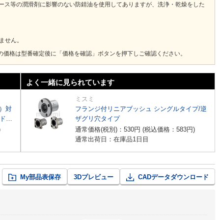
リース等の潤滑剤に影響のない防錆油を使用してありますが、洗浄・乾燥をした
ません。
の価格は型番確定後に「価格を確認」ボタンを押下しご確認ください。
よく一緒に見られています
ミスミ
質）対
フランジ付リニアブッシュ シングルタイプ/逆
ド
ザグリ穴タイプ
)
通常価格(税別)：
530
円
(税込価格：
583
円
)
通常出荷日：在庫品1日目
My部品表保存
3Dプレビュー
CADデータダウンロード