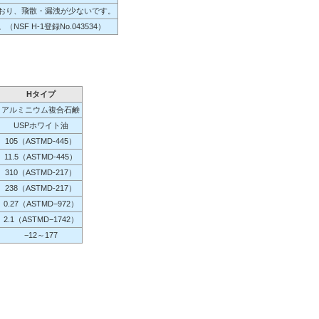
おり、飛散・漏洩が少ないです。
 H-1登録No.043534）
Hタイプ
アルミニウム複合石鹸
USPホワイト油
105（ASTMD-445）
11.5（ASTMD-445）
310（ASTMD-217）
238（ASTMD-217）
0.27（ASTMD−972）
2.1（ASTMD−1742）
−12～177