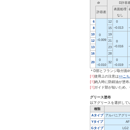
dr
D許容
表面処理
許容差
なし
6
12
0
−0.013
8
15
10
19
0
−0.009
12
21
0
−0.016
13
23
16
28
0
0
20
32
−0.010
−0.019
＊D部とフランジ取付面
[ ! ]
使用上の注意は
>>こ
[ ! ]
納入時に防錆油が塗布
[ ! ]
ガイド部が短いため、
グリース塗布
以下グリースを選択して
種類
Aタイプ
アルバニアグリー
Yタイプ
A
Gタイプ
LG