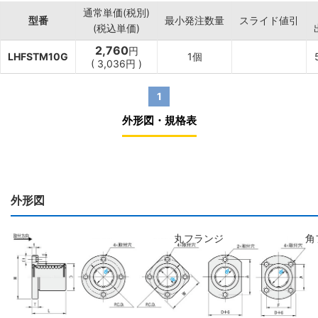
通常単価(税別)
型番
最小発注数量
スライド値引
(税込単価)
2,760
円
LHFSTM10G
1個
(
3,036
円
)
1
外形図・規格表
外形図
丸フランジ
角