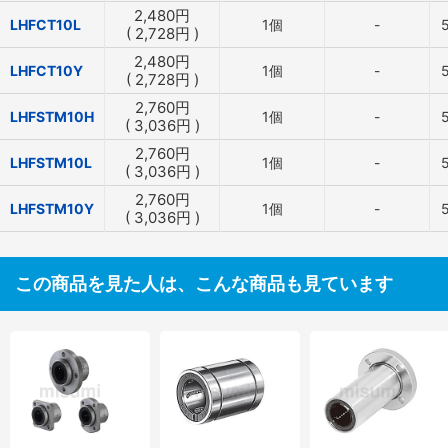
2,480
円
LHFCT10L
1個
-
(
2,728
円
)
2,480
円
LHFCT10Y
1個
-
(
2,728
円
)
2,760
円
LHFSTM10H
1個
-
(
3,036
円
)
2,760
円
LHFSTM10L
1個
-
(
3,036
円
)
2,760
円
LHFSTM10Y
1個
-
(
3,036
円
)
この商品を見た人は、こんな商品も見ています