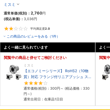
ミスミ
2,760
通常単価(税別)：
円
(税込単価)：
3,036
円
平均満足度
2.0
2
この商品のレビューをみる（1件）
よく一緒に見られています
よく一
閲覧中の商品と併せてご検討ください
閲覧
ミスミ
【エコノミーシリーズ】 RoHS2（10物
質）対応 フランジ付リニアブッシュ ス
タンダード シングル
4.3
通常価格(税別)：
300
円
～
(税込価格：
330
円
～)
通常出荷日：在庫品1日目