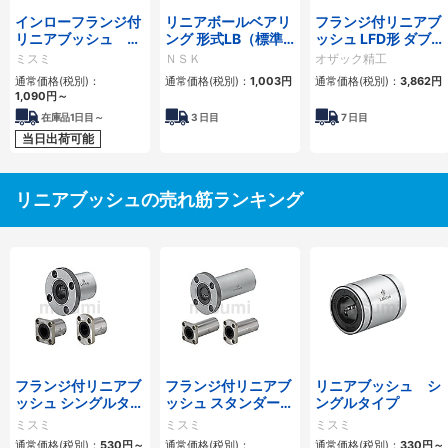
インローフランジ付
リニアボールベアリ
フランジ付リニアブ
リニアブッシュ シ
ング 形式LB（標準
ッシュ LFD形 ダブル
ョートタイプ
形）シールなし
丸形フランジ
ミスミ
ＮＳＫ
オザック精工
通常価格(税別)：
通常価格(税別)：
1,003
円
通常価格(税別)：
3,862
円
1,090
円
～
在庫品1日目～
3
日目
7
日目
当日出荷可能
リニアブッシュの売れ筋ランキング
フランジ付リニアブ
フランジ付リニアブ
リニアブッシュ シ
ッシュ シングルタイ
ッシュ スタンダード
ングルタイプ
プ/逆ザグリ穴タイ
タイプ ダブル
ミスミ
ミスミ
ミスミ
プ
通常価格(税別)：
530
円
～
通常価格(税別)：
通常価格(税別)：
330
円
～