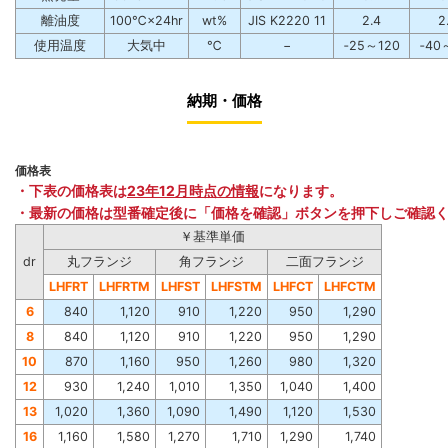
離油度
100℃×24hr
wt%
JIS K2220 11
2.4
2
使用温度
大気中
℃
−
‐25～120
‐40
納期・価格
価格表
・下表の価格表は
23年12月時点の情報
になります。
・最新の価格は型番確定後に「価格を確認」ボタンを押下しご確認
￥基準単価
dr
丸フランジ
角フランジ
二面フランジ
LHFRT
LHFRTM
LHFST
LHFSTM
LHFCT
LHFCTM
6
840
1,120
910
1,220
950
1,290
8
840
1,120
910
1,220
950
1,290
10
870
1,160
950
1,260
980
1,320
12
930
1,240
1,010
1,350
1,040
1,400
13
1,020
1,360
1,090
1,490
1,120
1,530
16
1,160
1,580
1,270
1,710
1,290
1,740