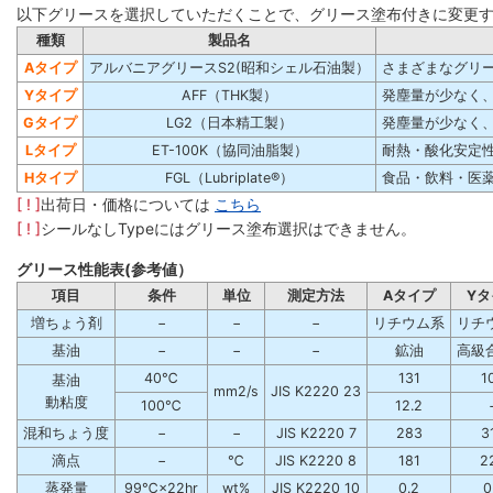
以下グリースを選択していただくことで、グリース塗布付きに変更
種類
製品名
Aタイプ
アルバニアグリースS2(昭和シェル石油製）
さまざまなグリ
Yタイプ
AFF（THK製）
発塵量が少なく
Gタイプ
LG2（日本精工製）
発塵量が少なく
Lタイプ
ET-100K（協同油脂製）
耐熱・酸化安定
Hタイプ
FGL（Lubriplate®）
食品・飲料・医薬品
[ ! ]
出荷日・価格については
こちら
[ ! ]
シールなしTypeにはグリース塗布選択はできません。
グリース性能表(参考値）
項目
条件
単位
測定方法
Aタイプ
Yタ
増ちょう剤
−
−
−
リチウム系
リチ
基油
−
−
−
鉱油
高級
40℃
131
1
基油
mm2/s
JIS K2220 23
動粘度
100℃
12.2
混和ちょう度
−
−
JIS K2220 7
283
3
滴点
−
℃
JIS K2220 8
181
2
蒸発量
99℃×22hr
wt%
JIS K2220 10
0.2
0