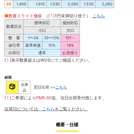
20
1,400
1,910
1,530
2,060
1,530
2,060
■
数量スライド価格
（
[ ! ]
1円未満切り捨て）
こちら
標準対応
個別対応
数量区分
小口
大口
数 量
1〜34
35〜100
101～
値引率
基準単価
10%
14%
出荷日
通常
お見積り
[ ! ]
表示数量超えはWOSにてご確認ください。
納期
在庫
翌日出荷 >>
こちら
品
[ ! ]
ご希望により
PM5:00
迄、当日出荷受付致します。
出荷日については、
こちら
をご覧ください。
概要・仕様