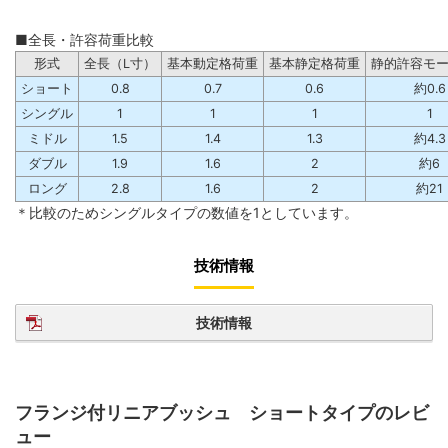
■全長・許容荷重比較
形式
全長（L寸）
基本動定格荷重
基本静定格荷重
静的許容モ
ショート
0.8
0.7
0.6
約0.6
シングル
1
1
1
1
ミドル
1.5
1.4
1.3
約4.3
ダブル
1.9
1.6
2
約6
ロング
2.8
1.6
2
約21
＊比較のためシングルタイプの数値を1としています。
技術情報
技術情報
フランジ付リニアブッシュ ショートタイプのレビ
ュー