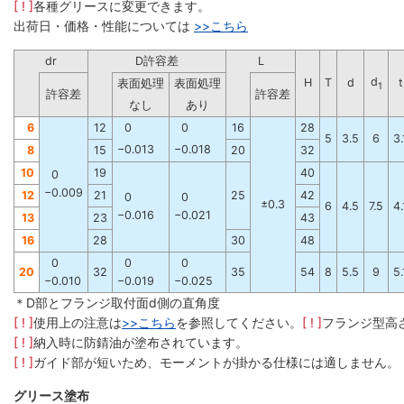
[ ! ]
各種グリースに変更できます。
出荷日・価格・性能については
>>
こちら
dr
D許容差
L
d
H
T
d
t
表面処理
表面処理
1
許容差
許容差
なし
あり
6
12
0
0
16
28
5
3.5
6
3.
−0.013
−0.018
8
15
20
32
10
19
40
0
−0.009
12
21
25
42
0
0
±0.3
6
4.5
7.5
4.
−0.016
−0.021
13
23
43
16
28
30
48
0
0
0
20
32
35
54
8
5.5
9
5.
−0.010
−0.019
−0.025
＊D部とフランジ取付面d側の直角度
[ ! ]
使用上の注意は
>>こちら
を参照してください。
[ ! ]
フランジ型高
[ ! ]
納入時に防錆油が塗布されています。
[ ! ]
ガイド部が短いため、モーメントが掛かる仕様には適しません。
グリース塗布