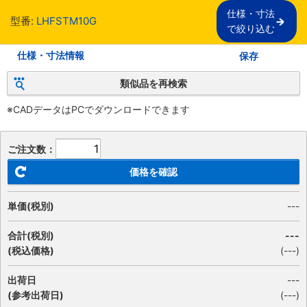
仕様・寸法

型番:
LHFSTM10G
で絞り込む
仕様・寸法情報
保存
類似品を再検索
※CADデータはPCでダウンロードできます
ご注文数：
価格を確認
単価(税別)
---
合計(税別)
---
(税込価格)
(
---
)
出荷日
---
(参考出荷日)
(---)