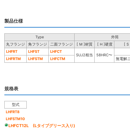
製品仕様
Type
外筒
丸フランジ
角フランジ
二面フランジ
[ M ]材質
[ H ]硬度
[ 
LHFRT
LHFST
LHFCT
SUJ2相当
58HRC〜
LHFRTM
LHFSTM
LHFCTM
無電解
規格表
型式
LHFRT8
LHFSTM10
LHFCT12L (Lタイプグリース入り)