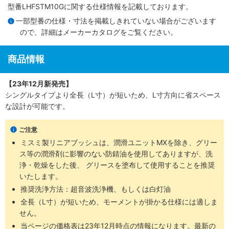
型番LHFSTM10Gに関する仕様情報を記載しております。
一部型番の仕様・寸法を掲載しきれていない場合がございます
ので、詳細は
メーカーカタログ
をご覧ください。
商品情報
【23年12月新発売】
シングルタイプより全長（L寸）が短いため、L寸方向に省スペース
な設計が可能です。
ご注意
ミスミ製リニアブッシュは、潤滑ユニットMXを除き、グリー
ス等の潤滑剤に影響のない防錆油を使用してありますが、洗
浄・乾燥をした後、 グリースを塗布して使用することを推奨
いたします。
推奨洗浄方法：超音波洗浄機、もしくは白灯油
全長（L寸）が短いため、モーメントが掛かる仕様には適しま
せん。
当ページの価格表は
23年12月時点の情報
になります。最新の