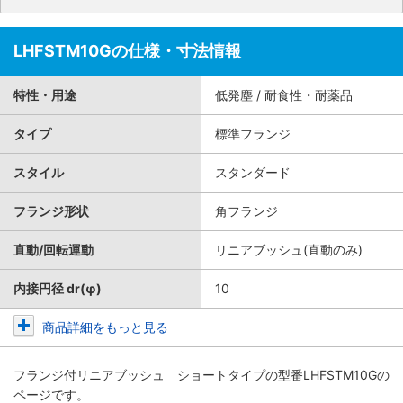
LHFSTM10Gの仕様・寸法情報
特性・用途
低発塵 / 耐食性・耐薬品
タイプ
標準フランジ
スタイル
スタンダード
フランジ形状
角フランジ
直動/回転運動
リニアブッシュ(直動のみ)
内接円径 dr(φ)
10
商品詳細をもっと見る
フランジ付リニアブッシュ ショートタイプ
の型番LHFSTM10Gの
ページです。