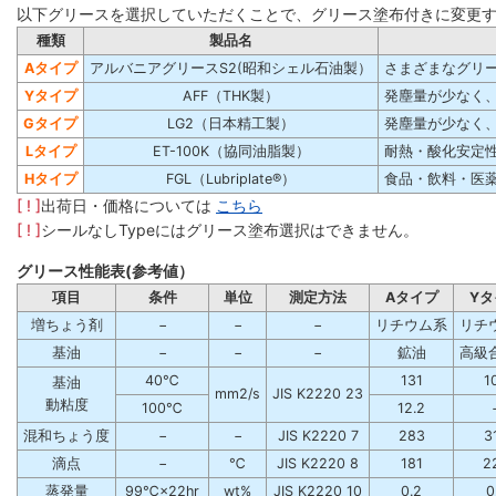
以下グリースを選択していただくことで、グリース塗布付きに変更
種類
製品名
Aタイプ
アルバニアグリースS2(昭和シェル石油製）
さまざまなグリ
Yタイプ
AFF（THK製）
発塵量が少なく
Gタイプ
LG2（日本精工製）
発塵量が少なく
Lタイプ
ET-100K（協同油脂製）
耐熱・酸化安定
Hタイプ
FGL（Lubriplate®）
食品・飲料・医薬品
[ ! ]
出荷日・価格については
こちら
[ ! ]
シールなしTypeにはグリース塗布選択はできません。
グリース性能表(参考値）
項目
条件
単位
測定方法
Aタイプ
Yタ
増ちょう剤
−
−
−
リチウム系
リチ
基油
−
−
−
鉱油
高級
40℃
131
1
基油
mm2/s
JIS K2220 23
動粘度
100℃
12.2
混和ちょう度
−
−
JIS K2220 7
283
3
滴点
−
℃
JIS K2220 8
181
2
蒸発量
99℃×22hr
wt%
JIS K2220 10
0.2
0