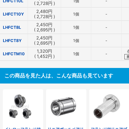
LHFCT10L
1個
-
(
2,728
円
)
2,480
円
LHFCT10Y
1個
-
(
2,728
円
)
2,450
円
LHFCT8L
1個
-
(
2,695
円
)
2,450
円
LHFCT8Y
1個
-
(
2,695
円
)
1,320
円
LHFCTM10
1個
-
(
1,452
円
)
この商品を見た人は、こんな商品も見ています