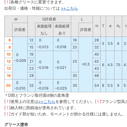
[ ! ]
各種グリースに変更できます。
出荷日・価格・性能については
>>
こちら
dr
D許容差
L
d
H
T
d
t
表面処理
表面処理
1
許容差
許容差
なし
あり
6
12
0
0
16
28
5
3.5
6
3.
−0.013
−0.018
8
15
20
32
10
19
40
0
−0.009
12
21
25
42
0
0
±0.3
6
4.5
7.5
4.
−0.016
−0.021
13
23
43
16
28
30
48
0
0
0
20
32
35
54
8
5.5
9
5.
−0.010
−0.019
−0.025
＊D部とフランジ取付面d側の直角度
[ ! ]
使用上の注意は
>>こちら
を参照してください。
[ ! ]
フランジ型高
[ ! ]
納入時に防錆油が塗布されています。
[ ! ]
ガイド部が短いため、モーメントが掛かる仕様には適しません。
グリース塗布