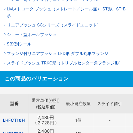
LMストローク ブッシュ（ストレート／シール無） ST形、ST-B
形
リニアブッシュ SCシリーズ（スライドユニット）
ショート型ボールブッシュ
SBX別シール
フランジ付リニアブッシュ LFD形 ダブル丸形フランジ
スライドブッシュ TRKC形（トリプルセンター角フランジ形）
この商品のバリエーション
通常単価(税別)
型番
最小発注数量
スライド値引
(税込単価)
2,480
円
LHFCT10H
1個
-
(
2,728
円
)
2,480
円