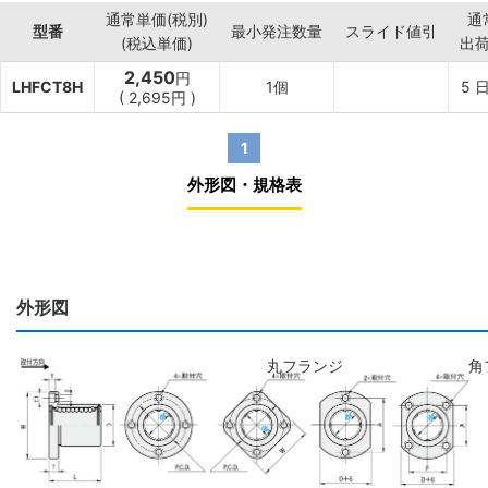
通常単価(税別)
通
型番
最小発注数量
スライド値引
(税込単価)
出
2,450
円
LHFCT8H
1個
5
日
(
2,695
円
)
1
外形図・規格表
外形図
丸フランジ
角