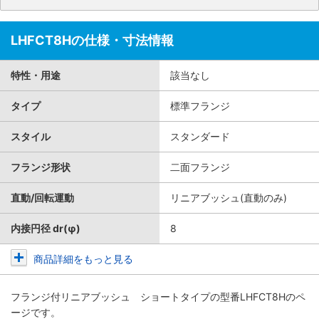
LHFCT8Hの仕様・寸法情報
特性・用途
該当なし
タイプ
標準フランジ
スタイル
スタンダード
フランジ形状
二面フランジ
直動/回転運動
リニアブッシュ(直動のみ)
内接円径 dr(φ)
8
商品詳細をもっと見る
フランジ付リニアブッシュ ショートタイプ
の型番LHFCT8Hのペ
ージです。