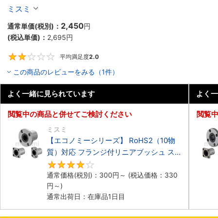
ミスミ
2,450
通常単価(税別)：
円
(税込単価)：
2,695
円
平均満足度
2.0
2
この商品のレビューをみる（1件）
よく一緒に見られています
よく一
閲覧中の商品と併せてご検討ください
閲覧
ミスミ
【エコノミーシリーズ】 RoHS2（10物
質）対応 フランジ付リニアブッシュ ス
タンダード シングル
4.3
通常価格(税別)：
300
円
～
(税込価格：
330
円
～)
通常出荷日：在庫品1日目