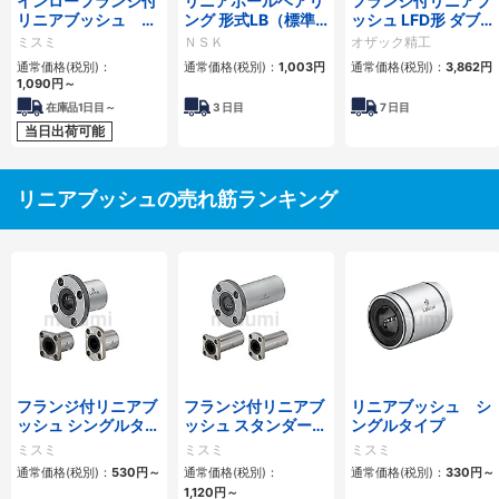
インローフランジ付
リニアボールベアリ
フランジ付リニアブ
リニアブッシュ シ
ング 形式LB（標準
ッシュ LFD形 ダブル
ョートタイプ
形）シールなし
丸形フランジ
ミスミ
ＮＳＫ
オザック精工
通常価格(税別)：
通常価格(税別)：
1,003
円
通常価格(税別)：
3,862
円
1,090
円
～
在庫品1日目～
3
日目
7
日目
当日出荷可能
リニアブッシュの売れ筋ランキング
フランジ付リニアブ
フランジ付リニアブ
リニアブッシュ シ
ッシュ シングルタイ
ッシュ スタンダード
ングルタイプ
プ/逆ザグリ穴タイ
タイプ ダブル
ミスミ
ミスミ
ミスミ
プ
通常価格(税別)：
530
円
～
通常価格(税別)：
通常価格(税別)：
330
円
～
1,120
円
～