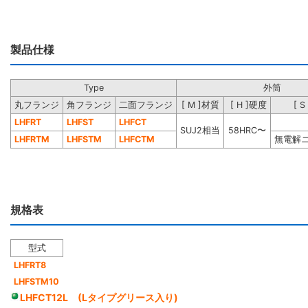
製品仕様
Type
外筒
丸フランジ
角フランジ
二面フランジ
[ M ]材質
[ H ]硬度
[ 
LHFRT
LHFST
LHFCT
SUJ2相当
58HRC〜
LHFRTM
LHFSTM
LHFCTM
無電解
規格表
型式
LHFRT8
LHFSTM10
LHFCT12L (Lタイプグリース入り)