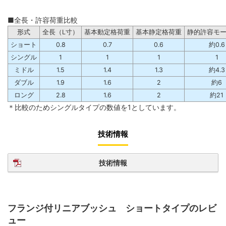
■全長・許容荷重比較
形式
全長（L寸）
基本動定格荷重
基本静定格荷重
静的許容モ
ショート
0.8
0.7
0.6
約0.6
シングル
1
1
1
1
ミドル
1.5
1.4
1.3
約4.3
ダブル
1.9
1.6
2
約6
ロング
2.8
1.6
2
約21
＊比較のためシングルタイプの数値を1としています。
技術情報
技術情報
フランジ付リニアブッシュ ショートタイプのレビ
ュー