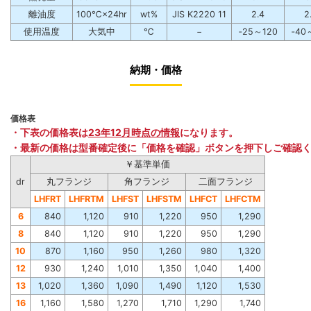
離油度
100℃×24hr
wt%
JIS K2220 11
2.4
2
使用温度
大気中
℃
−
‐25～120
‐40
納期・価格
価格表
・下表の価格表は
23年12月時点の情報
になります。
・最新の価格は型番確定後に「価格を確認」ボタンを押下しご確認
￥基準単価
dr
丸フランジ
角フランジ
二面フランジ
LHFRT
LHFRTM
LHFST
LHFSTM
LHFCT
LHFCTM
6
840
1,120
910
1,220
950
1,290
8
840
1,120
910
1,220
950
1,290
10
870
1,160
950
1,260
980
1,320
12
930
1,240
1,010
1,350
1,040
1,400
13
1,020
1,360
1,090
1,490
1,120
1,530
16
1,160
1,580
1,270
1,710
1,290
1,740