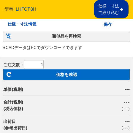
仕様・寸法

型番:
LHFCT8H
で絞り込む
仕様・寸法情報
保存
類似品を再検索
※CADデータはPCでダウンロードできます
ご注文数：
価格を確認
単価(税別)
---
合計(税別)
---
(税込価格)
(
---
)
出荷日
---
(参考出荷日)
(---)