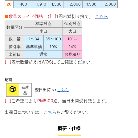
20
1,400
1,910
1,530
2,060
1,530
2,060
■
数量スライド価格
（
[ ! ]
1円未満切り捨て）
こちら
標準対応
個別対応
数量区分
小口
大口
数 量
1〜34
35〜100
101～
値引率
基準単価
10%
14%
出荷日
通常
お見積り
[ ! ]
表示数量超えはWOSにてご確認ください。
納期
在庫
翌日出荷 >>
こちら
品
[ ! ]
ご希望により
PM5:00
迄、当日出荷受付致します。
出荷日については、
こちら
をご覧ください。
概要・仕様