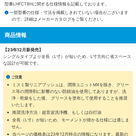
型番LHFCT8Hに関する仕様情報を記載しております。
一部型番の仕様・寸法を掲載しきれていない場合がございます
ので、詳細は
メーカーカタログ
をご覧ください。
商品情報
【23年12月新発売】
シングルタイプより全長（L寸）が短いため、L寸方向に省スペース
な設計が可能です。
ご注意
ミスミ製リニアブッシュは、潤滑ユニットMXを除き、グリー
ス等の潤滑剤に影響のない防錆油を使用してありますが、洗
浄・乾燥をした後、 グリースを塗布して使用することを推奨
いたします。
推奨洗浄方法：超音波洗浄機、もしくは白灯油
全長（L寸）が短いため、モーメントが掛かる仕様には適しま
せん。
当ページの価格表は
23年12月時点の情報
になります。最新の