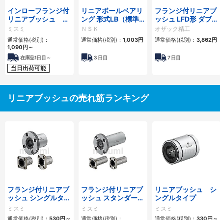
インローフランジ付
リニアボールベアリ
フランジ付リニアブ
リニアブッシュ シ
ング 形式LB（標準
ッシュ LFD形 ダブル
ョートタイプ
形）シールなし
丸形フランジ
ミスミ
ＮＳＫ
オザック精工
通常価格(税別)：
通常価格(税別)：
1,003
円
通常価格(税別)：
3,862
円
1,090
円
～
在庫品1日目～
3
日目
7
日目
当日出荷可能
リニアブッシュの売れ筋ランキング
フランジ付リニアブ
フランジ付リニアブ
リニアブッシュ シ
ッシュ シングルタイ
ッシュ スタンダード
ングルタイプ
プ/逆ザグリ穴タイ
タイプ ダブル
ミスミ
ミスミ
ミスミ
プ
通常価格(税別)：
530
円
～
通常価格(税別)：
通常価格(税別)：
330
円
～