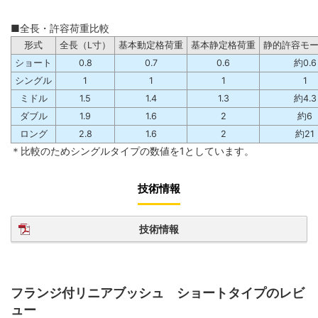
■全長・許容荷重比較
形式
全長（L寸）
基本動定格荷重
基本静定格荷重
静的許容モ
ショート
0.8
0.7
0.6
約0.6
シングル
1
1
1
1
ミドル
1.5
1.4
1.3
約4.3
ダブル
1.9
1.6
2
約6
ロング
2.8
1.6
2
約21
＊比較のためシングルタイプの数値を1としています。
技術情報
技術情報
フランジ付リニアブッシュ ショートタイプのレビ
ュー