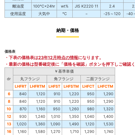
離油度
100℃×24hr
wt%
JIS K2220 11
2.4
2
使用温度
大気中
℃
−
‐25～120
‐40
納期・価格
価格表
・下表の価格表は
23年12月時点の情報
になります。
・最新の価格は型番確定後に「価格を確認」ボタンを押下しご確認
￥基準単価
dr
丸フランジ
角フランジ
二面フランジ
LHFRT
LHFRTM
LHFST
LHFSTM
LHFCT
LHFCTM
6
840
1,120
910
1,220
950
1,290
8
840
1,120
910
1,220
950
1,290
10
870
1,160
950
1,260
980
1,320
12
930
1,240
1,010
1,350
1,040
1,400
13
1,020
1,360
1,090
1,490
1,120
1,530
16
1,160
1,580
1,270
1,710
1,290
1,740