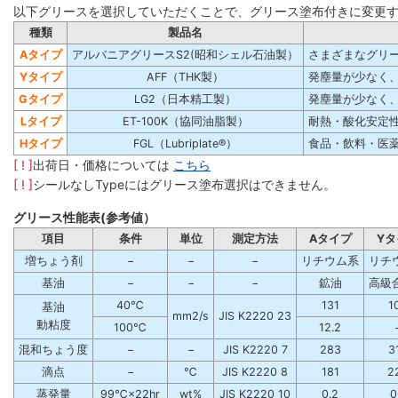
以下グリースを選択していただくことで、グリース塗布付きに変更
種類
製品名
Aタイプ
アルバニアグリースS2(昭和シェル石油製）
さまざまなグリ
Yタイプ
AFF（THK製）
発塵量が少なく
Gタイプ
LG2（日本精工製）
発塵量が少なく
Lタイプ
ET-100K（協同油脂製）
耐熱・酸化安定
Hタイプ
FGL（Lubriplate®）
食品・飲料・医薬品
[ ! ]
出荷日・価格については
こちら
[ ! ]
シールなしTypeにはグリース塗布選択はできません。
グリース性能表(参考値）
項目
条件
単位
測定方法
Aタイプ
Yタ
増ちょう剤
−
−
−
リチウム系
リチ
基油
−
−
−
鉱油
高級
40℃
131
1
基油
mm2/s
JIS K2220 23
動粘度
100℃
12.2
混和ちょう度
−
−
JIS K2220 7
283
3
滴点
−
℃
JIS K2220 8
181
2
蒸発量
99℃×22hr
wt%
JIS K2220 10
0.2
0