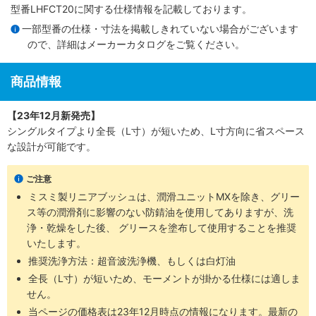
型番LHFCT20に関する仕様情報を記載しております。
一部型番の仕様・寸法を掲載しきれていない場合がございます
ので、詳細は
メーカーカタログ
をご覧ください。
商品情報
【23年12月新発売】
シングルタイプより全長（L寸）が短いため、L寸方向に省スペース
な設計が可能です。
ご注意
ミスミ製リニアブッシュは、潤滑ユニットMXを除き、グリー
ス等の潤滑剤に影響のない防錆油を使用してありますが、洗
浄・乾燥をした後、 グリースを塗布して使用することを推奨
いたします。
推奨洗浄方法：超音波洗浄機、もしくは白灯油
全長（L寸）が短いため、モーメントが掛かる仕様には適しま
せん。
当ページの価格表は
23年12月時点の情報
になります。最新の