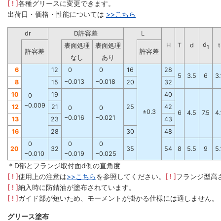
[ ! ]
各種グリースに変更できます。
出荷日・価格・性能については
>>
こちら
dr
D許容差
L
d
H
T
d
t
表面処理
表面処理
1
許容差
許容差
なし
あり
6
12
0
0
16
28
5
3.5
6
3.
−0.013
−0.018
8
15
20
32
10
19
40
0
−0.009
12
21
25
42
0
0
±0.3
6
4.5
7.5
4.
−0.016
−0.021
13
23
43
16
28
30
48
0
0
0
20
32
35
54
8
5.5
9
5.
−0.010
−0.019
−0.025
＊D部とフランジ取付面d側の直角度
[ ! ]
使用上の注意は
>>こちら
を参照してください。
[ ! ]
フランジ型高
[ ! ]
納入時に防錆油が塗布されています。
[ ! ]
ガイド部が短いため、モーメントが掛かる仕様には適しません。
グリース塗布