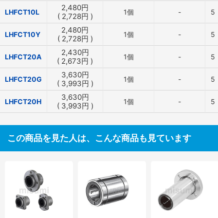
2,480
円
LHFCT10L
1個
-
5
(
2,728
円
)
2,480
円
LHFCT10Y
1個
-
5
(
2,728
円
)
2,430
円
LHFCT20A
1個
-
5
(
2,673
円
)
3,630
円
LHFCT20G
1個
-
5
(
3,993
円
)
3,630
円
LHFCT20H
1個
-
5
(
3,993
円
)
この商品を見た人は、こんな商品も見ています