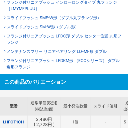
フランジ付リニアブッシュ インローロングタイプ 丸フランジ
［LMYMFPLUU］
スライドブッシュ SMF-W形（ダブル丸フランジ形）
スライドブッシュ SM-W形（ダブル形）
フランジ付リニアブッシュ LFDC形 ダブル センター位置 丸形フ
ランジ
メンテナンスフリー リニアベアリング LD-MF形 ダブル
フランジ付リニアブッシュ LFDKM形 （ECOシリーズ） ダブル
角形フランジ
この商品のバリエーション
通常単価(税別)
型番
最小発注数量
スライド値引
(税込単価)
出
2,480
円
LHFCT10H
1個
-
5
(
2,728
円
)