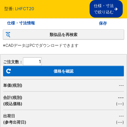
仕様・寸法

型番:
LHFCT20
で絞り込む
仕様・寸法情報
保存
類似品を再検索
※CADデータはPCでダウンロードできます
ご注文数：
価格を確認
単価(税別)
---
合計(税別)
---
(税込価格)
(
---
)
出荷日
---
(参考出荷日)
(---)