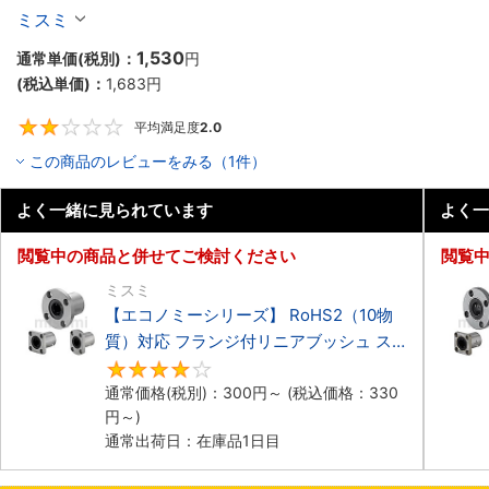
ミスミ
1,530
通常単価(税別)：
円
(税込単価)：
1,683
円
平均満足度
2.0
2
この商品のレビューをみる（1件）
よく一緒に見られています
よく一
閲覧中の商品と併せてご検討ください
閲覧
ミスミ
【エコノミーシリーズ】 RoHS2（10物
質）対応 フランジ付リニアブッシュ ス
タンダード シングル
4.3
通常価格(税別)：
300
円
～
(税込価格：
330
円
～)
通常出荷日：在庫品1日目