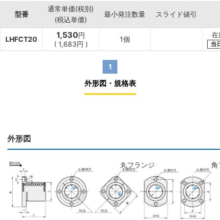
通常単価(税別)
型番
最小発注数量
スライド値引
(税込単価)
1,530
在
円
LHFCT20
1個
(
1,683
円
)
当
1
外形図・規格表
外形図
丸フランジ
角