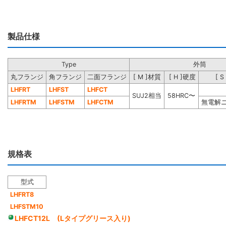
製品仕様
Type
外筒
丸フランジ
角フランジ
二面フランジ
[ M ]材質
[ H ]硬度
[ 
LHFRT
LHFST
LHFCT
SUJ2相当
58HRC〜
LHFRTM
LHFSTM
LHFCTM
無電解
規格表
型式
LHFRT8
LHFSTM10
LHFCT12L (Lタイプグリース入り)