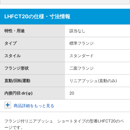
LHFCT20の仕様・寸法情報
特性・用途
該当なし
タイプ
標準フランジ
スタイル
スタンダード
フランジ形状
二面フランジ
直動/回転運動
リニアブッシュ(直動のみ)
内接円径 dr(φ)
20
商品詳細をもっと見る
フランジ付リニアブッシュ ショートタイプ
の型番LHFCT20のペ
ージです。