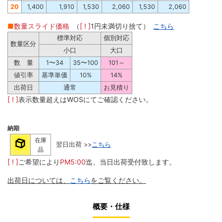
20
1,400
1,910
1,530
2,060
1,530
2,060
■
数量スライド価格
（
[ ! ]
1円未満切り捨て）
こちら
標準対応
個別対応
数量区分
小口
大口
数 量
1〜34
35〜100
101～
値引率
基準単価
10%
14%
出荷日
通常
お見積り
[ ! ]
表示数量超えはWOSにてご確認ください。
納期
在庫
翌日出荷 >>
こちら
品
[ ! ]
ご希望により
PM5:00
迄、当日出荷受付致します。
出荷日については、
こちら
をご覧ください。
概要・仕様